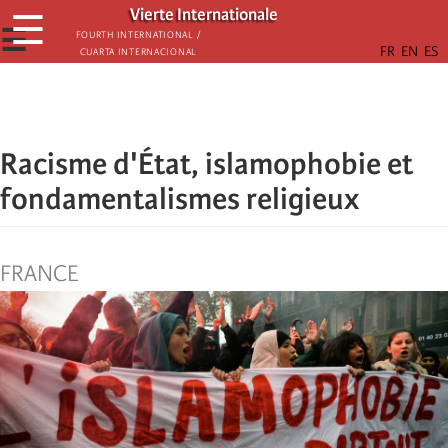
Skip
Vierte Internationale
☰
to
☰
Fourth International /
Cuarta Internacional
main
content
Racisme d'État, islamophobie et
fondamentalismes religieux
FRANCE