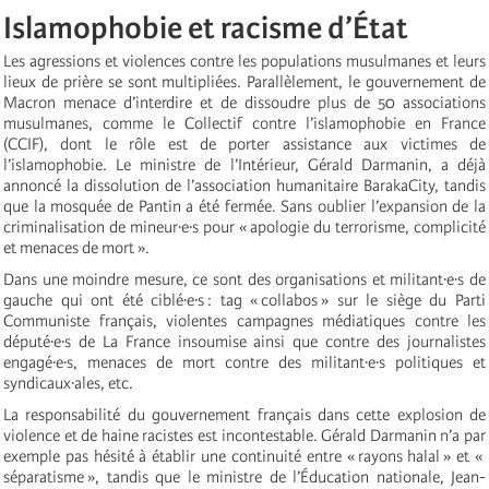
Islamophobie et racisme d’État
Les agressions et violences contre les populations musulmanes et leurs
lieux de prière se sont multipliées. Parallèlement, le gouvernement de
Macron menace d’interdire et de dissoudre plus de 50 associations
musulmanes, comme le Collectif contre l’islamophobie en France
(CCIF), dont le rôle est de porter assistance aux victimes de
l’islamophobie. Le ministre de l’Intérieur, Gérald Darmanin, a déjà
annoncé la dissolution de l’association humanitaire BarakaCity, tandis
que la mosquée de Pantin a été fermée. Sans oublier l’expansion de la
criminalisation de mineur·e·s pour « apologie du terrorisme, complicité
et menaces de mort ».
Dans une moindre mesure, ce sont des organisations et militant·e·s de
gauche qui ont été ciblé·e·s : tag « collabos » sur le siège du Parti
Communiste français, violentes campagnes médiatiques contre les
député·e·s de La France insoumise ainsi que contre des journalistes
engagé·e·s, menaces de mort contre des militant·e·s politiques et
syndicaux·ales, etc.
La responsabilité du gouvernement français dans cette explosion de
violence et de haine racistes est incontestable. Gérald Darmanin n’a par
exemple pas hésité à établir une continuité entre « rayons halal » et «
séparatisme », tandis que le ministre de l’Éducation nationale, Jean-