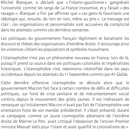
Michel Blanquer, a déclaré que « l’islamo-gauchisme » gangrénait
l’université, comme les rangs de La France insoumise, et y faisait « des
ravages ». Blanquer a fini par affirmer que « ces gens-là favorisent une
idéologie qui, ensuite, de loin en loin, mène au pire ». Le message est
clair : ces organisations et personnalités sont accusé·e·s de complicité
dans les attentats commis ces dernières semaines.
Les politiques du gouvernement français légitiment et banalisent les
discours et thèses des organisations d’extrême droite. Il encourage ainsi
les violences ciblant les populations et symboles musulmans.
L’islamophobie n’est pas un phénomène nouveau en France, loin de là,
puisqu’il prend sa source dans ses politiques coloniales et impérialistes
historiques. L’islamophobie s’est néanmoins intensifiée dans les pays
occidentaux depuis les attentats du 11 Septembre commis par Al-Qaïda.
Cette dernière offensive islamophobe se déroule alors que le
gouvernement Macron fait face à certain nombre de défis et difficultés
politiques, sur fond de crise sanitaire et de mécontentement social
continu depuis le mouvement des gilets jaunes. Il est intéressant de
remarquer qu’initialement Macron n’avait pas fait de l’islamophobie une
orientation forte de son mandat présidentiel. Il s’était présenté, durant
sa campagne, comme un jeune cosmopolite adversaire de l’extrême
droite de Marine Le Pen, avait critiqué l’obsession de l’ancien Premier
ministre Manuel Valls pour l’islam et avait qualifié le colonialisme de «