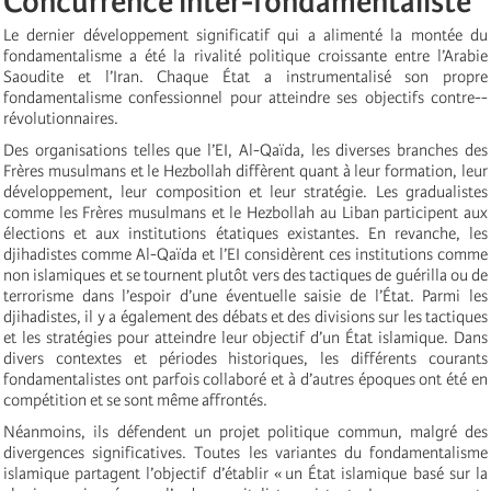
Concurrence inter-fondamentaliste
Le dernier développement significatif qui a alimenté la montée du
fondamentalisme a été la rivalité politique croissante entre l’Arabie
Saoudite et l’Iran. Chaque État a instrumentalisé son propre
fondamentalisme confessionnel pour atteindre ses objectifs contre-­
révolutionnaires.
Des organisations telles que l’EI, Al-Qaïda, les diverses branches des
Frères musulmans et le Hezbollah diffèrent quant à leur formation, leur
développement, leur composition et leur stratégie. Les gradualistes
comme les Frères musulmans et le Hezbollah au Liban participent aux
élections et aux institutions étatiques existantes. En revanche, les
djihadistes comme Al-Qaïda et l’EI considèrent ces institutions comme
non islamiques et se tournent plutôt vers des tactiques de guérilla ou de
terrorisme dans l’espoir d’une éventuelle saisie de l’État. Parmi les
djihadistes, il y a également des débats et des divisions sur les tactiques
et les stratégies pour atteindre leur objectif d’un État islamique. Dans
divers contextes et périodes historiques, les différents courants
fondamentalistes ont parfois collaboré et à d’autres époques ont été en
compétition et se sont même affrontés.
Néanmoins, ils défendent un projet politique commun, malgré des
divergences significatives. Toutes les variantes du fondamentalisme
islamique partagent l’objectif d’établir « un État islamique basé sur la