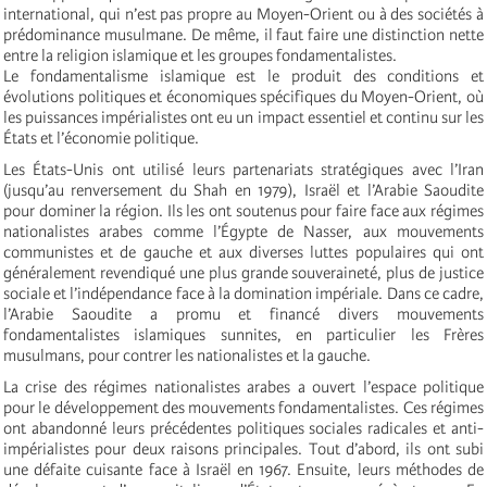
international, qui n’est pas propre au Moyen-Orient ou à des sociétés à
prédominance musulmane. De même, il faut faire une distinction nette
entre la religion islamique et les groupes fondamentalistes.
Le fondamentalisme islamique est le produit des conditions et
évolutions politiques et économiques spécifiques du Moyen-Orient, où
les puissances impérialistes ont eu un impact essentiel et continu sur les
États et l’économie politique.
Les États-Unis ont utilisé leurs partenariats stratégiques avec l’Iran
(jusqu’au renversement du Shah en 1979), Israël et l’Arabie Saoudite
pour dominer la région. Ils les ont soutenus pour faire face aux régimes
nationalistes arabes comme l’Égypte de Nasser, aux mouvements
communistes et de gauche et aux diverses luttes populaires qui ont
généralement revendiqué une plus grande souveraineté, plus de justice
sociale et l’indépendance face à la domination impériale. Dans ce cadre,
l’Arabie Saoudite a promu et financé divers mouvements
fondamentalistes islamiques sunnites, en particulier les Frères
musulmans, pour contrer les nationalistes et la gauche.
La crise des régimes nationalistes arabes a ouvert l’espace politique
pour le développement des mouvements fondamentalistes. Ces régimes
ont abandonné leurs précédentes politiques sociales radicales et anti-
impérialistes pour deux raisons principales. Tout d’abord, ils ont subi
une défaite cuisante face à Israël en 1967. Ensuite, leurs méthodes de