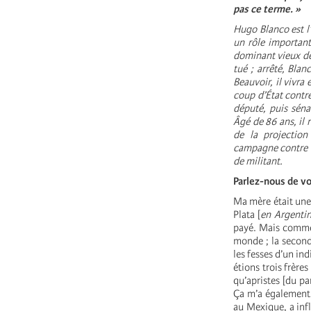
pas ce terme. »
Hugo Blanco est l’
un rôle important
dominant vieux de 
tué ; arrêté, Bla
Beauvoir, il vivra
coup d’État contr
député, puis séna
Âgé de 86 ans, il 
de la projectio
campagne
contre l
de militant.
Parlez-nous de vo
Ma mère était une 
Plata [
en Argenti
payé. Mais comme l
monde ; la seconde
les fesses d’un in
étions trois frères 
qu’apristes [du pa
Ça m’a également c
au Mexique, a inf