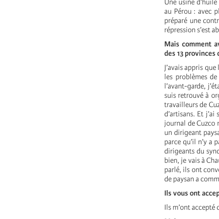
Une usine d’huile 
au Pérou : avec p
préparé une contr
répression s’est aba
Mais comment av
des 13 provinces 
J’avais appris que 
les problèmes de 
l’avant-garde, j’é
suis retrouvé à or
travailleurs de Cu
d’artisans. Et j’a
journal de Cuzco 
un dirigeant paysa
parce qu’il n’y a 
dirigeants du synd
bien, je vais à Cha
parlé, ils ont con
de paysan a comm
Ils vous ont acce
Ils m’ont accepté c