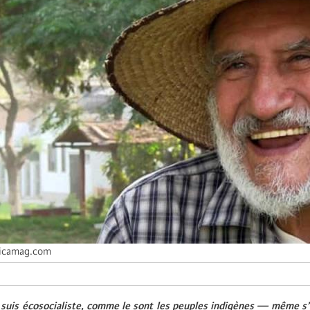
icamag.com
 suis écosocialiste, comme le sont les peuples indigènes — même s’il