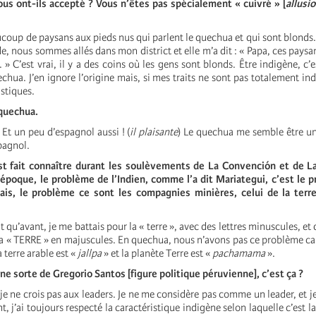
s ont-ils accepté ? Vous n’êtes pas spécialement « cuivré » [
allusio
aucoup de paysans aux pieds nus qui parlent le quechua et qui sont blonds.
e, nous sommes allés dans mon district et elle m’a dit : « Papa, ces paysa
» C’est vrai, il y a des coins où les gens sont blonds. Être indigène, c’es
uechua. J’en ignore l’origine mais, si mes traits ne sont pas totalement ind
stiques.
 quechua.
. Et un peu d’espagnol aussi ! (
il plaisante
) Le quechua me semble être u
pagnol.
t fait
connaître durant les soulèvements
de La Convención et de La
’époque, le problème de l’Indien, comme l’a dit
Mariategui
, c’est le 
mais, le problème ce sont les compagnies minières, celui de la terre
t qu’avant, je me battais pour la « terre », avec des lettres minuscules, et
a «
TERRE
» en majuscules. En quechua, nous n’avons pas ce problème ca
 terre arable est «
jallpa
» et la planète Terre est «
pachamama
».
une sorte de Gregorio Santos [figure politique péruvienne], c’est ça ?
 ne crois pas aux leaders. Je ne me considère pas comme un leader, et je 
 j’ai toujours respecté la caractéristique indigène selon laquelle c’est