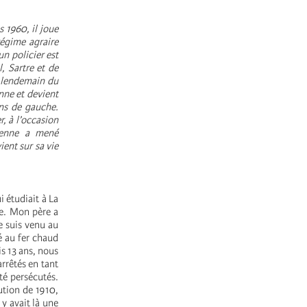
 1960, il joue
régime agraire
n policier est
, Sartre et de
u lendemain du
nne et devient
ons de gauche.
r, à l’occasion
vienne a mené
ient sur sa vie
i étudiait à La
ie. Mon père a
e suis venu au
é au fer chaud
s 13 ans, nous
 arrêtés en tant
té persécutés.
ution de 1910,
l y avait là une