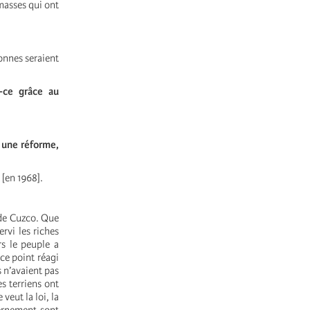
masses qui ont
onnes seraient
t-ce grâce au
 une réforme,
 [en 1968].
s de Cuzco. Que
ervi les riches
s le peuple a
 ce point réagi
s n’avaient pas
s terriens ont
eut la loi, la