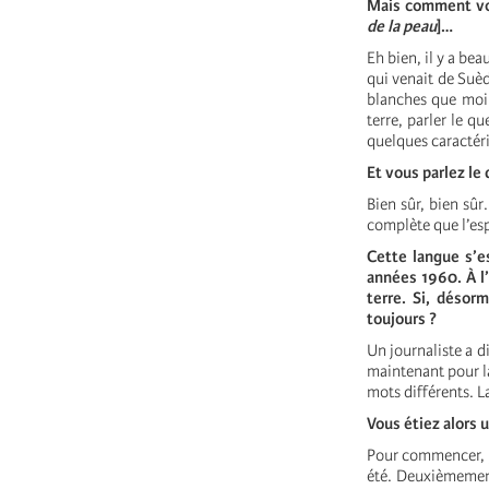
Mais comment vou
de la peau
]…
Eh bien, il y a be
qui venait de Suèd
blanches que moi. 
terre, parler le q
quelques caractéri
Et vous parlez le
Bien sûr, bien sûr
complète que l’es
Cette langue s’es
années 1960. À l
terre. Si, désor
toujours ?
Un journaliste a di
maintenant pour l
mots différents. La
Vous étiez alors 
Pour commencer, je
été. Deuxièmement,