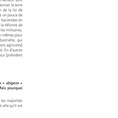
vernement sont
donner la terre
 de la loi de
as un pouce de
x haciendas en
 la réforme de
es militaires,
eux-mêmes pour
ustrielle, qui
ons agricoles]
hé. En d’autres
sco [président
es «
abigeos
»
 Mais pourquoi
 les majorités
-elle qu’il est