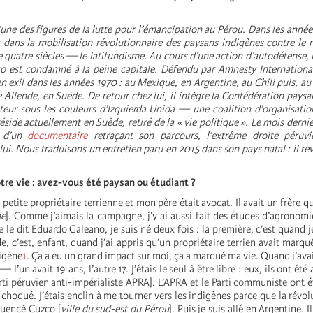
une des figures de la lutte pour l’émancipation au Pérou. Dans les années
 dans la mobilisation révolutionnaire des paysans indigènes contre le 
quatre siècles — le latifundisme. Au cours d’une action d’autodéfense, u
nco est condamné à la peine capitale. Défendu par Amnesty International
 en exil dans les années 1970 : au Mexique, en Argentine, au Chili puis, a
e Allende
, en Suède. De retour chez lui, il intègre la Confédération paysa
teur sous les couleurs d’Izquierda Unida — une coalition d’organisati
réside actuellement en Suède, retiré de la « vie politique ». Le mois dernie
n d’un
documentaire
retraçant son parcours, l’extrême droite péru
ui. Nous traduisons un entretien paru en 2015 dans son pays natal : il rev
tre vie : avez-vous été paysan ou étudiant ?
petite propriétaire terrienne et mon père était avocat. Il avait un frère qu
ne
]. Comme j’aimais la campagne, j’y ai aussi fait des études d’agronom
e dit Eduardo Galeano, je suis né deux fois : la première, c’est quand j
, c’est, enfant, quand j’ai appris qu’un propriétaire terrien avait marqu
digène
1
. Ça a eu un grand impact sur moi, ça a marqué ma vie. Quand j’avai
— l’un avait 19 ans, l’autre 17. J’étais le seul à être libre : eux, ils ont été
rti péruvien anti-impérialiste
APRA
]. L’APRA et le Parti communiste ont é
hoqué. J’étais enclin à me tourner vers les indigènes parce que la révol
luencé Cuzco [
ville du sud-est du Pérou
]. Puis je suis allé en Argentine. I