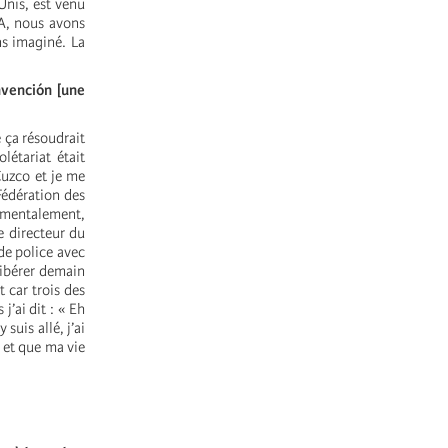
-Unis, est venu
RA, nous avons
ns imaginé. La
vención [une
e ça résoudrait
étariat était
Cuzco et je me
 Fédération des
ndamentalement,
e directeur du
de police avec
 libérer demain
t car trois des
j’ai dit : « Eh
 suis allé, j’ai
n et que ma vie