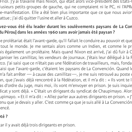
Friol. J’y ai travaillé mais Nixon, qui était alors vice-président des États
lusieurs petits groupes de gauche, qui ne comptaient ni le
PC
, ni l’AP
e-manifestation. Elle a été bien plus importante que ce que nous avio
ttue ; j’ai dû quitter l’usine et aller à Cuzco.
ez-vous été élu leader durant les soulèvements paysans de La Con
du Pérou] dans les années 1960 sans avoir jamais été paysan ?
le prolétariat était l’avant-garde, qu’il fallait le conduire au pouvoir et qu
tout le monde. Je me sentais alors comme un Indien, et comme le prol
tais également un prolétaire. Mais quand Nixon est arrivé, j’ai dû fuir à 
ganiser les
canillitas
, les vendeurs de journaux. J’étais leur délégué à la
zco. J’ai saisi que ce n’était pas une fédération de travailleurs, mais, fo
i saisi que l’avant-garde, c’étaient les paysans de La Convención. Quand l
m’a fait arrêter — à cause des
canillitas
—, je me suis retrouvé au poste 
n, que j’avais déjà rencontré à la Fédération, et il m’a dit : « Ils vont te
pas d’ordre du juge, mais moi, ils vont m’envoyer en prison. Je suis inquie
icat y sont déjà. » C’était un dirigeant du syndicat de Chaupimayo. Alors 
upimayo. » Et il m’a dit : « Allez parler aux autres dirigeants en prison. » J’y
venu que je devais y aller. C’est comme ça que je suis allé à La Convenció
encé.
pté ?
ar il y avait déjà trois dirigeants en prison.