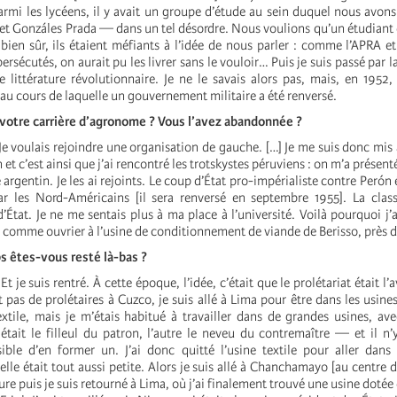
Parmi les lycéens, il y avait un groupe d’étude au sein duquel nous avons
et Gonzáles Prada — dans un tel désordre. Nous voulions qu’un étudiant d
bien sûr, ils étaient méfiants à l’idée de nous parler : comme l’APRA e
rsécutés, on aurait pu les livrer sans le vouloir… Puis je suis passé par la 
 littérature révolutionnaire. Je ne le savais alors pas, mais, en 1952,
 au cours de laquelle un gouvernement militaire a été renversé.
à votre carrière d’agronome ? Vous l’avez abandonnée ?
 Je voulais rejoindre une organisation de gauche. […] Je me suis donc mis 
et c’est ainsi que j’ai rencontré les trotskystes péruviens : on m’a présent
 argentin. Je les ai rejoints. Le coup d’État pro-impérialiste contre Perón 
r les Nord-Américains [il sera renversé en septembre 1955]. La cla
État. Je ne me sentais plus à ma place à l’université. Voilà pourquoi j’a
ir comme ouvrier à l’usine de conditionnement de viande de Berisso, près d
 êtes-vous resté là-bas ?
Et je suis rentré. À cette époque, l’idée, c’était que le prolétariat était l’
 pas de prolétaires à Cuzco, je suis allé à Lima pour être dans les usines
xtile, mais je m’étais habitué à travailler dans de grandes usines, a
n était le filleul du patron, l’autre le neveu du contremaître — et il n’
ible d’en former un. J’ai donc quitté l’usine textile pour aller dan
elle était tout aussi petite. Alors je suis allé à Chanchamayo [au centre 
re puis je suis retourné à Lima, où j’ai finalement trouvé une usine dotée