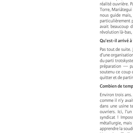
réalité ouvrière. 
Torre, Mariátegui 
nous guide mais, 
particulièrement pe
avait beaucoup de
révolution là-bas,
Qu’est-il arrivé 
Pas tout de suite.
d’une organisation 
du parti trotskyste
préparation — pa
soutenu ce coup d’
quitter et de part
Combien de temps
Environ trois ans. 
comme il n’y avait
dans une usine te
ouvriers. Ici, l’u
syndicat ! Imposs
métallurgie, mais 
apprendre la soudu