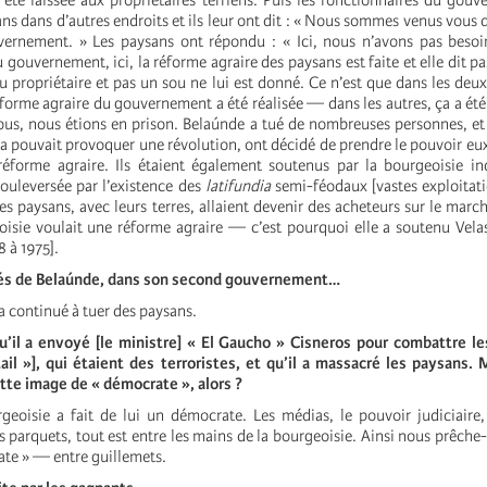
a été laissée aux propriétaires terriens. Puis les fonctionnaires du gou
sans dans d’autres endroits et ils leur ont dit : « Nous sommes venus vous 
ernement. » Les paysans ont répondu : « Ici, nous n’avons pas besoin
 gouvernement, ici, la réforme agraire des paysans est faite et elle dit p
 au propriétaire et pas un sou ne lui est donné. Ce n’est que dans les deu
forme agraire du gouvernement a été réalisée — dans les autres, ça a été
ous, nous étions en prison. Belaúnde a tué de nombreuses personnes, et l
 ça pouvait provoquer une révolution, ont décidé de prendre le pouvoir 
éforme agraire. Ils étaient également soutenus par la bourgeoisie ind
bouleversée par l’existence des
latifundia
semi-féodaux [vastes exploitati
 les paysans, avec leurs terres, allaient devenir des acheteurs sur le marc
oisie voulait une réforme agraire — c’est pourquoi elle a soutenu Vela
8 à 1975].
ôtés de Belaúnde, dans son second gouvernement…
 a continué à tuer des paysans.
qu’il a envoyé [le ministre] « El Gaucho » Cisneros pour combattre l
ail »], qui étaient des terroristes, et qu’il a massacré les paysans.
ette image de « démocrate », alors ?
geoisie a fait de lui un démocrate. Les médias, le pouvoir judiciaire,
s parquets, tout est entre les mains de la bourgeoisie. Ainsi nous prêche-t
ate » — entre guillemets.