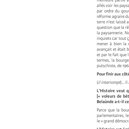
meilleure partie 
allés voir les pay
par ordre du gouv
réforme agraire du
terre n’est laissé
question que la ré
la paysannerie. N
inquiets car tout
mener à bien la r
avançait et était 
et par le fait que
termes, la bourge
putschiste, de 196
Pour finir aux c
(
il interrompt
)… il
L’Histoire veut 
[« voleurs de bét
Belaúnde a‑t-il c
Parce que la bour
parlementaires, le
le « grand démocr