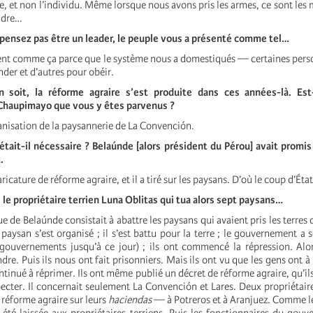
e, et non l’individu. Même lorsque nous avons pris les armes, ce sont les 
ndre…
pensez pas être un leader, le peuple vous a présenté comme tel…
ient comme ça parce que le système nous a domestiqués — certaines pers
er et d’autres pour obéir.
n soit, la réforme agraire s’est produite dans ces années-là. Es
haupimayo que vous y êtes parvenus ?
ganisation de la paysannerie de La Convención.
ait-il nécessaire ? Belaúnde [alors président du Pérou] avait promis
.
caricature de réforme agraire, et il a tiré sur les paysans. D’où le coup d’État
 le propriétaire terrien Luna Oblitas qui tua alors sept paysans…
que de Belaúnde consistait à abattre les paysans qui avaient pris les terre
e paysan s’est organisé ; il s’est battu pour la terre ; le gouvernement a s
ouvernements jusqu’à ce jour) ; ils ont commencé la répression. Alor
dre. Puis ils nous ont fait prisonniers. Mais ils ont vu que les gens ont à
ontinué à réprimer. Ils ont même publié un décret de réforme agraire, qu’il
pecter. Il concernait seulement La Convención et Lares. Deux propriétaire
a réforme agraire sur leurs
haciendas
— à Potreros et à Aranjuez. Comme le v