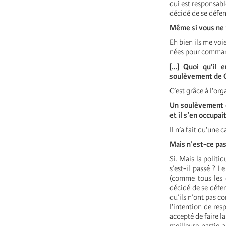
qui est responsabl
décidé de se défe
Même si vous ne 
Eh bien ils me vo
nées pour command
[…] Quoi qu’il e
soulèvement de C
C’est grâce à l’or
Un soulèvement ét
et il s’en occupait
Il n’a fait qu’une 
Mais n’est-ce pas
Si. Mais la politi
s’est-il passé ? L
(comme tous les g
décidé de se défen
qu’ils n’ont pas c
l’intention de res
accepté de faire l