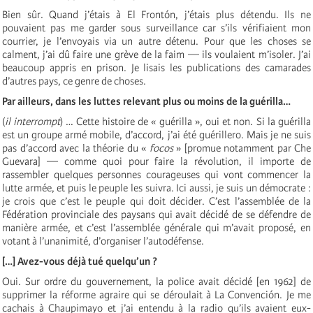
Bien sûr. Quand j’étais à El Frontón, j’étais plus détendu. Ils ne
pouvaient pas me garder sous surveillance car s’ils vérifiaient mon
courrier, je l’envoyais via un autre détenu. Pour que les choses se
calment, j’ai dû faire une grève de la faim — ils voulaient m’isoler. J’ai
beaucoup appris en prison. Je lisais les publications des camarades
d’autres pays, ce genre de choses.
Par ailleurs, dans les luttes relevant plus ou moins de la guérilla…
(
il
interrompt
) … Cette histoire de « guérilla », oui et non. Si la guérilla
est un groupe armé mobile, d’accord, j’ai été guérillero. Mais je ne suis
pas d’accord avec la théorie du «
focos
» [promue notamment par Che
Guevara] — comme quoi pour faire la révolution, il importe de
rassembler quelques personnes courageuses qui vont commencer la
lutte armée, et puis le peuple les suivra. Ici aussi, je suis un démocrate :
je crois que c’est le peuple qui doit décider. C’est l’assemblée de la
Fédération provinciale des paysans qui avait décidé de se défendre de
manière armée, et c’est l’assemblée générale qui m’avait proposé, en
votant à l’unanimité, d’organiser l’autodéfense.
[…] Avez-vous déjà tué quelqu’un ?
Oui. Sur ordre du gouvernement, la police avait décidé [en 1962] de
supprimer la réforme agraire qui se déroulait à La Convención. Je me
cachais à Chaupimayo et j’ai entendu à la radio qu’ils avaient eux-