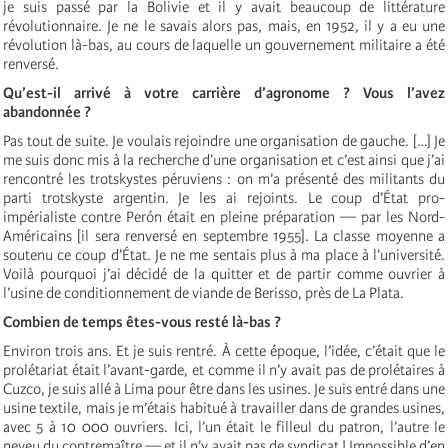
je suis passé par la Bolivie et il y avait beaucoup de littérature
révolutionnaire. Je ne le savais alors pas, mais, en 1952, il y a eu une
révolution là-bas, au cours de laquelle un gouvernement militaire a été
renversé.
Qu’est-il arrivé à votre carrière d’agronome ? Vous l’avez
abandonnée ?
Pas tout de suite. Je voulais rejoindre une organisation de gauche. […] Je
me suis donc mis à la recherche d’une organisation et c’est ainsi que j’ai
rencontré les trotskystes péruviens : on m’a présenté des militants du
parti trotskyste argentin. Je les ai rejoints. Le coup d’État pro-
impérialiste contre Perón était en pleine préparation — par les Nord-
Américains [il sera renversé en septembre 1955]. La classe moyenne a
soutenu ce coup d’État. Je ne me sentais plus à ma place à l’université.
Voilà pourquoi j’ai décidé de la quitter et de partir comme ouvrier à
l’usine de conditionnement de viande de Berisso, près de La Plata.
Combien de temps êtes-vous resté là-bas ?
Environ trois ans. Et je suis rentré. À cette époque, l’idée, c’était que le
prolétariat était l’avant-garde, et comme il n’y avait pas de prolétaires à
Cuzco, je suis allé à Lima pour être dans les usines. Je suis entré dans une
usine textile, mais je m’étais habitué à travailler dans de grandes usines,
avec 5 à 10 000 ouvriers. Ici, l’un était le filleul du patron, l’autre le
neveu du contremaître — et il n’y avait pas de syndicat ! Impossible d’en