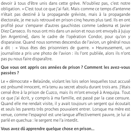
devoir à tous d’être unis dans cette grève. N’oubliez pas, c’est notre
obligation. » C’est tout ce que j’ai fait. Mais comme ce temps d’antenne
n’était pas destiné à la propagande gréviste, mais à la propagande
électorale, je me suis retrouvé en prison cinq heures plus tard. Ils en ont
profité pour s’emparer d’autres gauchistes comme Ledesma et Javier
Diez Canseco. Ils nous ont mis dans un avion et nous ont envoyés à Jujuy
[en Argentine], dans le cadre de l’opération Condor, pour qu’on y
disparaisse. Quand nous sommes descendus de l’avion, un général nous
a dit : « Vous êtes des prisonniers de guerre. » Heureusement, un
journaliste a pris une photo de l’avion : ils l’ont publiée, alors ils n’ont
pas pu nous faire disparaître.
Que vous ont appris ces années de prison ? Comment les avez-vous
passées ?
Le « démocrate » Belaúnde, violant les lois selon lesquelles tout accusé
est présumé innocent, m’a tenu au secret absolu durant trois ans. J’étais
censé être à la prison de Cuzco, mais ils m’ont envoyé à Arequipa. Tout
ce que j’ai écrit, y compris à ma famille, est passé par la case censure.
Quand elle me rendait visite, il y avait toujours un sergent qui écoutait
et seuls les parents très proches pouvaient entrer. Lorsque ma mère est
venue, comme l’espagnol est une langue affectivement pauvre, je lui ai
parlé en quechua : le sergent me l’a interdit.
Vous avez dû ap
prendre quelque chose en p
rison…