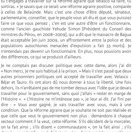
tu t’engages à travailler sur la réforme agraire que Velasco va faire, tu
sortiras. » Je savais que ce serait une réforme agraire positive, comparée
à celles de Belaúnde. Mais c’est une chose d’être député, sénateur,
parlementaire, conseiller, que le peuple vous ait élu et que vous puissiez
faire ce que vous pensez ; c’en est une autre d’être un fonctionnaire,
comme l’ancien gauchiste Yehude Simon [Président du Conseil des
ministres du Pérou, en 2008–2009], qui a dit que le massacre de Bagua
était acceptable [en juin 2009, un affrontement entre la police et des
populations autochtones menacées d’expulsion a fait 33 morts]. Je
n’entendais pas devenir un fonctionnaire. En plus, nous pouvions avoir
des différences, ce qui se produisit d’ailleurs.
Je ne comptais pas discuter politique avec cette dame, alors j’ai dit
« Non merci, je me suis habitué à la prison. » Mais il s’est passé que deux
autres prisonniers politiques ont accepté de travailler avec Velasco :
Béjar et Tauro. Ils ont alors dû nous donner à tous la liberté. Une fois
dehors, ils n’arrêtaient pas de me tomber dessus avec l’idée que je devais
travailler pour le gouvernement, sans quoi j’allais « rester en marge de
l’Histoire ». « L’Histoire ne m’intéresse pas », je leur ai dit. J’ai fini par
dire : « Vous avez gagné, je vais travailler avec vous, mais à une
condition. Que la réforme agraire que je souhaite ne soit pas réalisée et
que celle que veut le gouvernement non plus : demandons à chaque
secteur comment il la veut, cette réforme. S’ils décident de la morceler,
on la fait ainsi ; s’ils disent « communautaire », on la fait ainsi ; s’ils