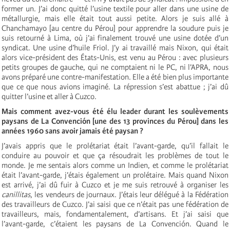
former un. J’ai donc quitté l’usine textile pour aller dans une usine de
métallurgie, mais elle était tout aussi petite. Alors je suis allé à
Chanchamayo [au centre du Pérou] pour apprendre la soudure puis je
suis retourné à Lima, où j’ai finalement trouvé une usine dotée d’un
syndicat. Une usine d’huile Friol. J’y ai travaillé mais Nixon, qui était
alors vice-président des États-Unis, est venu au Pérou : avec plusieurs
petits groupes de gauche, qui ne comptaient ni le
PC
, ni l’APRA, nous
avons préparé une contre-manifestation. Elle a été bien plus importante
que ce que nous avions imaginé. La répression s’est abattue ; j’ai dû
quitter l’usine et aller à Cuzco.
Mais comment avez-vous été élu leader durant les soulèvements
paysans de La Convención [une des 13 provinces du Pérou] dans les
années 1960 sans avoir jamais été paysan ?
J’avais appris que le prolétariat était l’avant-garde, qu’il fallait le
conduire au pouvoir et que ça résoudrait les problèmes de tout le
monde. Je me sentais alors comme un Indien, et comme le prolétariat
était l’avant-garde, j’étais également un prolétaire. Mais quand Nixon
est arrivé, j’ai dû fuir à Cuzco et je me suis retrouvé à organiser les
canillitas
, les vendeurs de journaux. J’étais leur délégué à la Fédération
des travailleurs de Cuzco. J’ai saisi que ce n’était pas une fédération de
travailleurs, mais, fondamentalement, d’artisans. Et j’ai saisi que
l’avant-garde, c’étaient les paysans de La Convención. Quand le