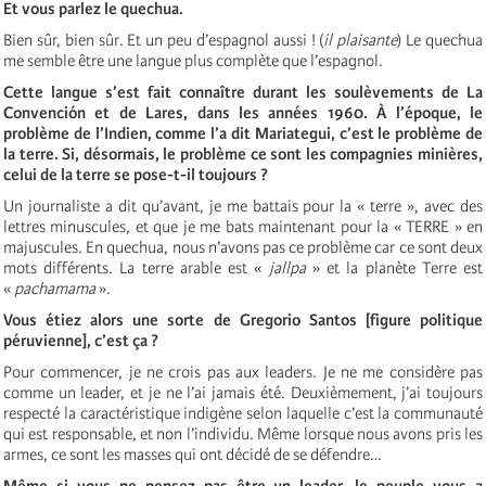
Et vous parlez le quechua.
Bien sûr, bien sûr. Et un peu d’espagnol aussi ! (
il plaisante
) Le quechua
me semble être une langue plus complète que l’espagnol.
Cette langue s’est fait
connaître durant les soulèvements
de La
Convención et de Lares, dans les années 1960. À l’époque, le
problème de l’Indien, comme l’a dit
Mariategui
, c’est le problème de
la terre. Si, désormais, le problème ce sont les compagnies minières,
celui de la terre se pose-t-il toujours ?
Un journaliste a dit qu’avant, je me battais pour la « terre », avec des
lettres minuscules, et que je me bats maintenant pour la «
TERRE
» en
majuscules. En quechua, nous n’avons pas ce problème car ce sont deux
mots différents. La terre arable est «
jallpa
» et la planète Terre est
«
pachamama
».
Vous étiez alors une sorte de Gregorio Santos [figure politique
péruvienne], c’est ça ?
Pour commencer, je ne crois pas aux leaders. Je ne me considère pas
comme un leader, et je ne l’ai jamais été. Deuxièmement, j’ai toujours
respecté la caractéristique indigène selon laquelle c’est la communauté
qui est responsable, et non l’individu. Même lorsque nous avons pris les
armes, ce sont les masses qui ont décidé de se défendre…
Même si vous ne pensez pas être un leader, le peuple vous a