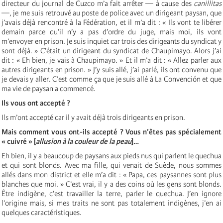
directeur du journal de Cuzco m’a fait arrêter — à cause des
canillitas
—, je me suis retrouvé au poste de police avec un dirigeant paysan, que
j’avais déjà rencontré à la Fédération, et il m’a dit : « Ils vont te libérer
demain parce qu’il n’y a pas d’ordre du juge, mais moi, ils vont
m’envoyer en prison. Je suis inquiet car trois des dirigeants du syndicat y
sont déjà. » C’était un dirigeant du syndicat de Chaupimayo. Alors j’ai
dit : « Eh bien, je vais à Chaupimayo. » Et il m’a dit : « Allez parler aux
autres dirigeants en prison. » J’y suis allé, j’ai parlé, ils ont convenu que
je devais y aller. C’est comme ça que je suis allé à La Convención et que
ma vie de paysan a commencé.
Ils vous ont accepté ?
Ils m’ont accepté car il y avait déjà trois dirigeants en prison.
Mais comment vous ont-ils accepté ? Vous n’êtes pas spécialement
« cuivré » [
allusion à la couleur de la peau
]…
Eh bien, il y a beaucoup de paysans aux pieds nus qui parlent le quechua
et qui sont blonds. Avec ma fille, qui venait de Suède, nous sommes
allés dans mon district et elle m’a dit : « Papa, ces paysannes sont plus
blanches que moi. » C’est vrai, il y a des coins où les gens sont blonds.
Être indigène, c’est travailler la terre, parler le quechua. J’en ignore
l’origine mais, si mes traits ne sont pas totalement indigènes, j’en ai
quelques caractéristiques.