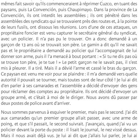
mêmes fait savoir qu’ils commenceraient à réprimer Cuzco, en tuant des
paysans, puis La Convención, puis Chaupimayo. Dans la province de La
Convención, ils ont interdit les assemblées ; ils ont pénétré dans les
assemblées des syndicats qui se trouvaient près des routes et, à la pointe
de leurs fusils, ont dissous les réunions. Lors d’une de ces attaques, un
propriétaire foncier est venu capturer le secrétaire général du syndicat,
avec un policier. Il n’a pas pu le trouver. On a donc demandé à un
garçon de 13 ans où se trouvait son père. Le gamin a dit qu’il ne savait
pas et le propriétaire a demandé au policier qui l’accompagnait de lui
donner son arme, puis il l’a menacé à bout portant : « Si tu ne dis pas où
se trouve ton père, je te tue ! » Le petit garçon ne le savait pas, il s’est
mis à pleurer. Il a tiré. Mais il a dévié l’arme et cassé le bras du garçon.
Ce paysan est venu me voir pour se plaindre : il m’a demandé vers quelle
autorité il pouvait se tourner, mais toutes sont de leur côté ! Je lui ai dit
d’en parler à ses camarades et l’assemblée a décidé d’envoyer des gens
pour réclamer des comptes au propriétaire. Ils ont décidé d’envoyer un
groupe armé, et c’était à moi de le diriger. Nous avons dû passer par
deux postes de police avant d’arriver.
Nous sommes parvenus à esquiver le premier, mais pas le second. J’ai dit
aux camarades qu’un premier groupe allait passer, avec une arme de
poing, et que s’il passait, le second suivrait. J’avançais, quand j’ai vu un
policier devant la porte du poste : il lisait le journal, le nez vissé dessus.
Mais il nous avait déjà vus. Je lui ai dit que j’allais lui parler, je lui ai