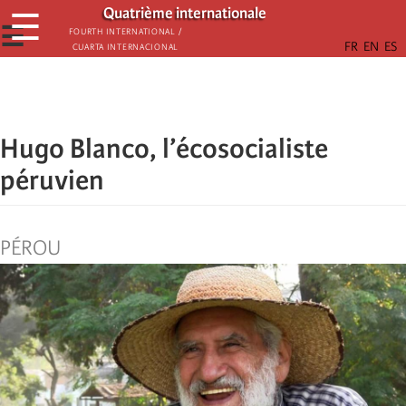
Passar
Quatrième internationale
☰
para
☰
Fourth International /
Cuarta Internacional
o
conteúdo
principal
Hugo Blanco, l’écosocialiste
péruvien
PÉROU