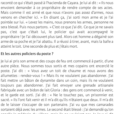
raconté ce qui s’était passé à l’hacienda de Cayara. Je lui ai dit : « Ils nous
envoient demander à ce propriétaire de rendre compte de ses actes.
Mais comme il est armé et que nous n’avons pas assez d’armes, nous
venons en chercher ici. » En disant ça, j’ai sorti mon arme et je l’ai
pointée sur lui. « Levez les mains, nous prenons les armes, personne ne
sera blessé. Puis nous partons. » C’est ce que j’ai dit. Ce que je ne savais
pas, c’est que c’était lui, le policier qui avait accompagné le
propriétaire ! Je l’ai découvert plus tard. Alors cet homme a dégainé son
arme de sa poche et je l’ai abattu. Il a réussi à tirer, avant, mais la balle a
atteint le toit. Une seconde de plus et j’étais mort.
Et les autres policiers du poste ?
Je lui ai pris son arme et des coups de feu ont commencé à partir, d’une
autre pièce. Nous sommes tous sortis et mes copains ont encerclé le
poste. J’ai dit : « Vous avez un toit de chaume et nous avons des
allumettes : rendez-vous ! » Mais ils ne voulaient pas abandonner. J’ai
fait mettre un bâton de dynamite dans un coin, mais ils ne voulaient
toujours pas abandonner. J’ai fait envoyer une grenade artisanale
fabriquée avec un bidon de lait Gloria : des gens ont commencé à venir,
et le garde est sorti. J’ai dit : « Ne le touchez pas, un prisonnier est
sacré. » Ils l’ont fait venir et il m’a dit qu’ils n’étaient que deux. Il m’a dit
de le laisser s’occuper de son partenaire. J’ai vu que mes camarades
sortaient déjà avec les armes. Le second était blessé : j’ai demandé qu’on