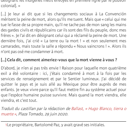
désignant les indigènes métis envoyés en première ligne par le pouvoir
colonial]. »
[…] Je leur ai dit que si les changements sociaux à La Convención
méritent la peine de mort, alors qu’ils me tuent. Mais que « celui qui me
tue le fasse de sa propre main, qu’il ne tache pas de mon sang les mains
des gardes civils et républicains car ils sont des fils du peuple, donc mes
frères ». Je l’ai dit en désignant celui qui a réclamé la peine de mort. Une
dernière fois, j’ai crié « La terre ou la mort ! » et non seulement mes
camarades, mais toute la salle a répondu « Nous vaincrons ! ». Alors ils
n’ont pas osé me condamner à mort.
[…] Cela dit, comment aimeriez-vous que la mort vienne à vous ?
D’abord, je n’en ai pas très envie ! Raison pour laquelle mon quatrième
exil a été volontaire : ici, j’étais condamné à mort à la fois par les
services de renseignement et par le Sentier lumineux. J’ai décidé de
quitter le pays et je suis allé au Mexique pour être auprès de mes
enfants. Je veux vivre parce qu’il faut mettre fin au système actuel pour
que l’espèce humaine puisse survivre. Mais quand la mort viendra, elle
viendra, et c’est tout.
Traduit du castillan par la rédaction de
Ballast,
« Hugo Blanco, tierra o
muerte »
, Plaza Tomado, 29 juin 2020.
1
Le propriétaire, Bartolomé Paz, y avait gravé ses initiales.