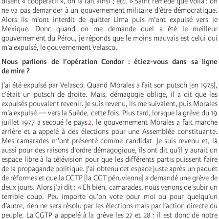
disent « coopératif », on la fait ainsi ; etc. » Saint remède que voilà : on
ne va pas demander à un gouvernement militaire d’être démocratique.
Alors ils m’ont interdit de quitter Lima puis m’ont expulsé vers le
Mexique. Donc quand on me demande quel a été le meilleur
gouvernement du Pérou, je réponds que le moins mauvais est celui qui
m’a expulsé, le gouvernement Velasco.
Nous parlions de l’opération Condor : étiez-vous dans sa ligne
de mire ?
J’ai été expulsé par Velasco. Quand Morales a fait son putsch [en 1975],
c’était un putsch de droite. Mais, démagogie oblige, il a dit que les
expulsés pouvaient revenir. Je suis revenu, ils me suivaient, puis Morales
m’a expulsé — vers la Suède, cette fois. Plus tard, lorsque la grève du 19
juillet 1977 a secoué le pays
2
, le gouvernement Morales a fait marche
arrière et a appelé à des élections pour une Assemblée constituante.
Mes camarades m’ont présenté comme candidat. Je suis revenu et, là
aussi pour des raisons d’ordre démagogique, ils ont dit qu’il y aurait un
espace libre à la télévision pour que les différents partis puissent faire
de la propagande politique. J’ai obtenu cet espace juste après un paquet
de réformes et que la
CGTP
[la
CGT
péruvienne] a demandé une grève de
deux jours. Alors j’ai dit : « Eh bien, camarades, nous venons de subir un
terrible coup. Peu importe qu’on vote pour moi ou pour quelqu’un
d’autre, rien ne sera résolu par les élections mais par l’action directe du
peuple. La
CGTP
a appelé à la grève les 27 et 28 : il est donc de notre