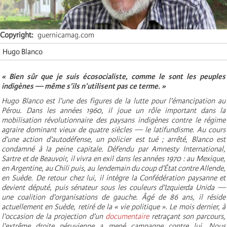
Copyright
guernicamag.com
Hugo Blanco
« Bien sûr que je suis écosocialiste, comme le sont les peuples
indigènes — même s’ils n’utilisent pas ce terme. »
Hugo Blanco est l’une des figures de la lutte pour l’émancipation au
Pérou. Dans les années 1960, il joue un rôle important dans la
mobilisation révolutionnaire des paysans indigènes contre le régime
agraire dominant vieux de quatre siècles — le latifundisme. Au cours
d’une action d’autodéfense, un policier est tué ; arrêté, Blanco est
condamné à la peine capitale. Défendu par Amnesty International,
Sartre et de Beauvoir, il vivra en exil dans les années 1970 : au Mexique,
en Argentine, au Chili puis, au lendemain du
coup d’État contre Allende
,
en Suède. De retour chez lui, il intègre la Confédération paysanne et
devient député, puis sénateur sous les couleurs d’Izquierda Unida —
une coalition d’organisations de gauche. Âgé de 86 ans, il réside
actuellement en Suède, retiré de la « vie politique ». Le mois dernier, à
l’occasion de la projection d’un
documentaire
retraçant son parcours,
l’extrême droite péruvienne a mené
campagne
contre lui. Nous