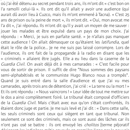
où j’ai été détenu au secret pendant trois ans, ils m’ont dit « c’est bon on
l’a ramolli celui-là ». Ils ont dit qu’il allait y avoir une audience (qui
aurait dû avoir lieu à Cuzco, mais ils m’ont emmené à Tacna). « C’est 25
ans de prison ou la peine de mort », ils m’ont dit. « Oui, mon avocat me
l’a dit », j’ai répondu. Ils m’ont dit qu’il y avait un moyen de me sauver :
jouer les malades et être expulsé dans un pays de mon choix. J’ai
répondu : « Merci, je suis en parfaite santé. » Je n’allais pas manquer
cette audience ! On allait démasquer ce qu’étaient les
latifundia
, quel
était le rôle de la police… Je ne me suis pas laissé corrompre. Lors de
l’audience, ils ont fait de la propagande à la radio en disant que les
« criminels » allaient être jugés. Elle a eu lieu dans la caserne de la
Guardia Civil
. On avait déjà dit à mes camarades : « C’est facile pour
vous de sortir de prison. Il suffit de dire "Nous sommes des paysans
semi-alphabétisés et le communiste Hugo Blanco nous a trompés".
Quand je suis entré dans la salle d’audience et que j’ai vu mes
camarades, après trois ans de détention, j’ai crié : « La terre ou la mort ! »
Et ils ont répondu : « Nous vaincrons ! » Leur idée de tout me mettre sur
le dos a ainsi complètement foiré. Le tribunal était composé d’officiers
de la
Guardia Civil
. Mais c’était avec eux qu’on s’était confrontés, ils
étaient donc juge et partie. Je me suis levé et j’ai dit : « Dans cette salle,
les seuls criminels sont ceux qui siègent en tant que tribunal. Non
seulement ce sont des criminels, mais ce sont aussi des lâches car ils
n’ont pas osé se battre : ils ont envoyé les
cholitos
[terme péjoratif