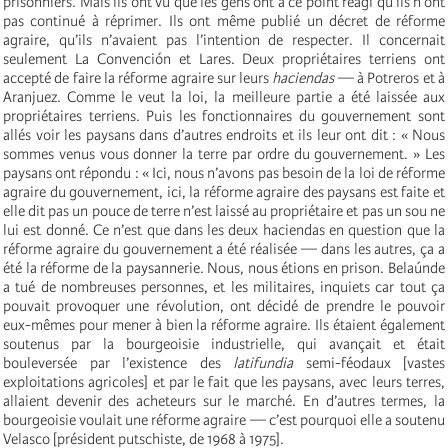
prisonniers. Mais ils ont vu que les gens ont à ce point réagi qu’ils n’ont
pas continué à réprimer. Ils ont même publié un décret de réforme
agraire, qu’ils n’avaient pas l’intention de respecter. Il concernait
seulement La Convención et Lares. Deux propriétaires terriens ont
accepté de faire la réforme agraire sur leurs
haciendas
— à Potreros et à
Aranjuez. Comme le veut la loi, la meilleure partie a été laissée aux
propriétaires terriens. Puis les fonctionnaires du gouvernement sont
allés voir les paysans dans d’autres endroits et ils leur ont dit : « Nous
sommes venus vous donner la terre par ordre du gouvernement. » Les
paysans ont répondu : « Ici, nous n’avons pas besoin de la loi de réforme
agraire du gouvernement, ici, la réforme agraire des paysans est faite et
elle dit pas un pouce de terre n’est laissé au propriétaire et pas un sou ne
lui est donné. Ce n’est que dans les deux haciendas en question que la
réforme agraire du gouvernement a été réalisée — dans les autres, ça a
été la réforme de la paysannerie. Nous, nous étions en prison. Belaúnde
a tué de nombreuses personnes, et les militaires, inquiets car tout ça
pouvait provoquer une révolution, ont décidé de prendre le pouvoir
eux-mêmes pour mener à bien la réforme agraire. Ils étaient également
soutenus par la bourgeoisie industrielle, qui avançait et était
bouleversée par l’existence des
latifundia
semi-féodaux [vastes
exploitations agricoles] et par le fait que les paysans, avec leurs terres,
allaient devenir des acheteurs sur le marché. En d’autres termes, la
bourgeoisie voulait une réforme agraire — c’est pourquoi elle a soutenu
Velasco [président putschiste, de 1968 à 1975].