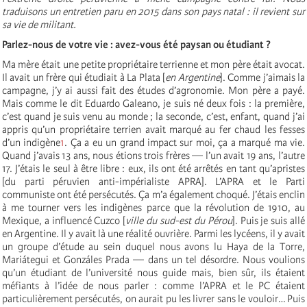
traduisons un entretien paru en 2015 dans son pays natal : il revient sur
sa vie de militant.
Parlez-nous de votre vie : avez-vous été paysan ou étudiant ?
Ma mère était une petite propriétaire terrienne et mon père était avocat.
Il avait un frère qui étudiait à La Plata [
en Argentine
]. Comme j’aimais la
campagne, j’y ai aussi fait des études d’agronomie. Mon père a payé.
Mais comme le dit Eduardo Galeano, je suis né deux fois : la première,
c’est quand je suis venu au monde ; la seconde, c’est, enfant, quand j’ai
appris qu’un propriétaire terrien avait marqué au fer chaud les fesses
d’un indigène
1
. Ça a eu un grand impact sur moi, ça a marqué ma vie.
Quand j’avais 13 ans, nous étions trois frères — l’un avait 19 ans, l’autre
17. J’étais le seul à être libre : eux, ils ont été arrêtés en tant qu’apristes
[du parti péruvien anti-impérialiste
APRA
]. L’APRA et le Parti
communiste ont été persécutés. Ça m’a également choqué. J’étais enclin
à me tourner vers les indigènes parce que la révolution de 1910, au
Mexique, a influencé Cuzco [
ville du sud-est du Pérou
]. Puis je suis allé
en Argentine. Il y avait là une réalité ouvrière. Parmi les lycéens, il y avait
un groupe d’étude au sein duquel nous avons lu Haya de la Torre,
Mariátegui et Gonzáles Prada — dans un tel désordre. Nous voulions
qu’un étudiant de l’université nous guide mais, bien sûr, ils étaient
méfiants à l’idée de nous parler : comme l’APRA et le
PC
étaient
particulièrement persécutés, on aurait pu les livrer sans le vouloir… Puis