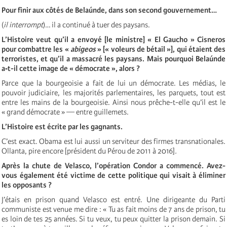
Pour finir aux côtés de Belaúnde, dans son second gouvernement…
(
il interrompt
)… il a continué à tuer des paysans.
L’Histoire veut qu’il a envoyé [le ministre] « El Gaucho » Cisneros
pour combattre les «
abigeos
» [« voleurs de bétail »], qui étaient des
terroristes, et qu’il a massacré les paysans. Mais pourquoi Belaúnde
a‑t-il cette image de « démocrate », alors ?
Parce que la bourgeoisie a fait de lui un démocrate. Les médias, le
pouvoir judiciaire, les majorités parlementaires, les parquets, tout est
entre les mains de la bourgeoisie. Ainsi nous prêche-t-elle qu’il est le
« grand démocrate » — entre guillemets.
L’Histoire est écrite par les gagnants.
C’est exact. Obama est lui aussi un serviteur des firmes transnationales.
Ollanta, pire encore [président du Pérou de 2011 à 2016]
.
Après la chute de Velasco,
l’opération Condor
a commencé. Avez-
vous également été victime de cette politique qui visait à éliminer
les opposants ?
J’étais en prison quand Velasco est entré. Une dirigeante du Parti
communiste est venue me dire : « Tu as fait moins de 7 ans de prison, tu
es loin de tes 25 années. Si tu veux, tu peux quitter la prison demain. Si