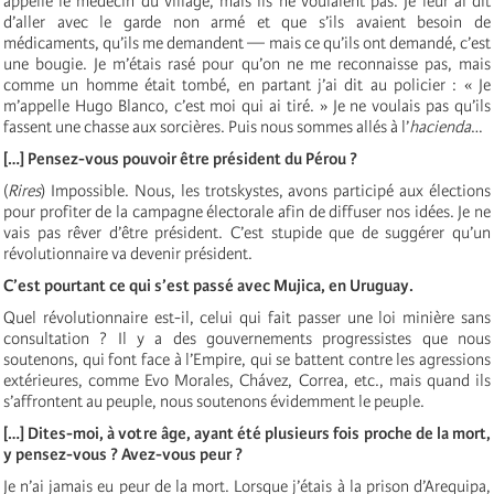
appelle le médecin du village, mais ils ne voulaient pas. Je leur ai dit
d’aller avec le garde non armé et que s’ils avaient besoin de
médicaments, qu’ils me demandent — mais ce qu’ils ont demandé, c’est
une bougie. Je m’étais rasé pour qu’on ne me reconnaisse pas, mais
comme un homme était tombé, en partant j’ai dit au policier : « Je
m’appelle Hugo Blanco, c’est moi qui ai tiré. » Je ne voulais pas qu’ils
fassent une chasse aux sorcières. Puis nous sommes allés à l’
hacienda
…
[…] Pensez-vous pouvoir être président du Pérou ?
(
Rires
) Impossible. Nous, les trotskystes, avons participé aux élections
pour profiter de la campagne électorale afin de diffuser nos idées. Je ne
vais pas rêver d’être président. C’est stupide que de suggérer qu’un
révolutionnaire va devenir président.
C’est pourtant ce qui s’est passé avec
Mujica
, en Uruguay.
Quel révolutionnaire est-il, celui qui fait passer une loi minière sans
consultation ? Il y a des gouvernements progressistes que nous
soutenons, qui font face à l’Empire, qui se battent contre les agressions
extérieures, comme Evo Morales, Ch
á
vez, Correa, etc., mais quand ils
s’affrontent au peuple, nous soutenons évidemment le peuple.
[…] Dites-moi, à votre âge, ayant été plusieurs fois proche de la mort,
y pensez-vous ? Avez-vous peur ?
Je n’ai jamais eu peur de la mort. Lorsque j’étais à la prison d’Arequipa,