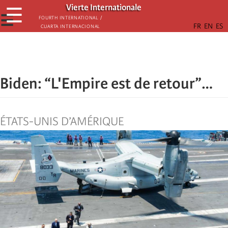
Skip
Vierte Internationale
☰
to
☰
Fourth International /
Cuarta Internacional
main
content
Biden: “L'Empire est de retour”…
ÉTATS-UNIS D’AMÉRIQUE