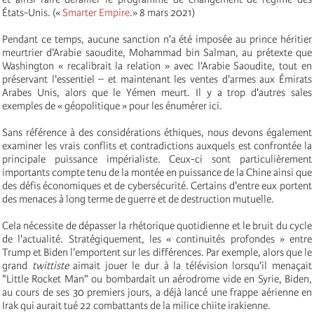
États-Unis. («
Smarter Empire
.» 8 mars 2021)
Pendant ce temps, aucune sanction n'a été imposée au prince héritier
meurtrier d'Arabie saoudite, Mohammad bin Salman, au prétexte que
Washington « recalibrait la relation » avec l'Arabie Saoudite, tout en
préservant l'essentiel – et maintenant les ventes d'armes aux Émirats
Arabes Unis, alors que le Yémen meurt. Il y a trop d'autres sales
exemples de « géopolitique » pour les énumérer ici.
Sans référence à des considérations éthiques, nous devons également
examiner les vrais conflits et contradictions auxquels est confrontée la
principale puissance impérialiste. Ceux-ci sont particulièrement
importants compte tenu de la montée en puissance de la Chine ainsi que
des défis économiques et de cybersécurité. Certains d'entre eux portent
des menaces à long terme de guerre et de destruction mutuelle.
Cela nécessite de dépasser la rhétorique quotidienne et le bruit du cycle
de l'actualité. Stratégiquement, les « continuités profondes » entre
Trump et Biden l'emportent sur les différences. Par exemple, alors que le
grand
twittiste
aimait jouer le dur à la télévision lorsqu'il menaçait
"Little Rocket Man" ou bombardait un aérodrome vide en Syrie, Biden,
au cours de ses 30 premiers jours, a déjà lancé une frappe aérienne en
Irak qui aurait tué 22 combattants de la milice chiite irakienne.