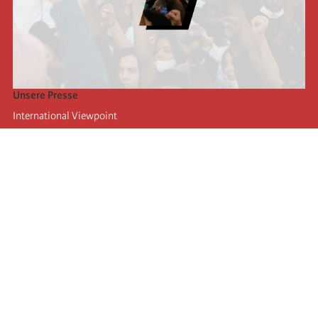
Unsere Presse
International Viewpoint
Punto de vista internacional
Inprecor
Facebook
Twitter
Die Internationale
Die letzten Kongresse der Internationale
Erklärungen des Büros der Vierten Internationale
Bildungseinrichtung IIRE
Jugend
Autors