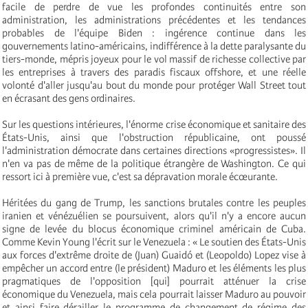
facile de perdre de vue les profondes continuités entre son
administration, les administrations précédentes et les tendances
probables de l'équipe Biden : ingérence continue dans les
gouvernements latino-américains, indifférence à la dette paralysante du
tiers-monde, mépris joyeux pour le vol massif de richesse collective par
les entreprises à travers des paradis fiscaux offshore, et une réelle
volonté d'aller jusqu'au bout du monde pour protéger Wall Street tout
en écrasant des gens ordinaires.
Sur les questions intérieures, l'énorme crise économique et sanitaire des
États-Unis, ainsi que l'obstruction républicaine, ont poussé
l'administration démocrate dans certaines directions «progressistes». Il
n'en va pas de même de la politique étrangère de Washington. Ce qui
ressort ici à première vue, c'est sa dépravation morale écœurante.
Héritées du gang de Trump, les sanctions brutales contre les peuples
iranien et vénézuélien se poursuivent, alors qu'il n'y a encore aucun
signe de levée du blocus économique criminel américain de Cuba.
Comme Kevin Young l'écrit sur le Venezuela : « Le soutien des États-Unis
aux forces d'extrême droite de (Juan) Guaidó et (Leopoldo) Lopez vise à
empêcher un accord entre (le président) Maduro et les éléments les plus
pragmatiques de l'opposition [qui] pourrait atténuer la crise
économique du Venezuela, mais cela pourrait laisser Maduro au pouvoir
et ainsi faire dérailler le programme de changement de régime des