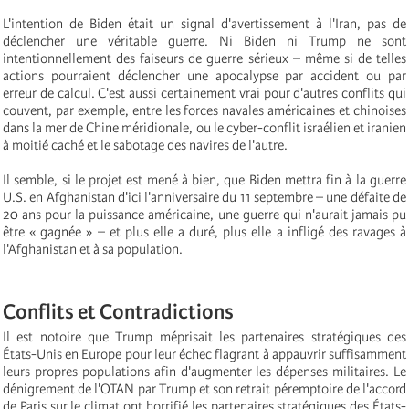
L'intention de Biden était un signal d'avertissement à l'Iran, pas de
déclencher une véritable guerre. Ni Biden ni Trump ne sont
intentionnellement des faiseurs de guerre sérieux – même si de telles
actions pourraient déclencher une apocalypse par accident ou par
erreur de calcul. C'est aussi certainement vrai pour d'autres conflits qui
couvent, par exemple, entre les forces navales américaines et chinoises
dans la mer de Chine méridionale, ou le cyber-conflit israélien et iranien
à moitié caché et le sabotage des navires de l'autre.
Il semble, si le projet est mené à bien, que Biden mettra fin à la guerre
U.S. en Afghanistan d'ici l'anniversaire du 11 septembre – une défaite de
20 ans pour la puissance américaine, une guerre qui n'aurait jamais pu
être « gagnée » – et plus elle a duré, plus elle a infligé des ravages à
l'Afghanistan et à sa population.
Conflits et Contradictions
Il est notoire que Trump méprisait les partenaires stratégiques des
États-Unis en Europe pour leur échec flagrant à appauvrir suffisamment
leurs propres populations afin d'augmenter les dépenses militaires. Le
dénigrement de l'OTAN par Trump et son retrait péremptoire de l'accord
de Paris sur le climat ont horrifié les partenaires stratégiques des États-