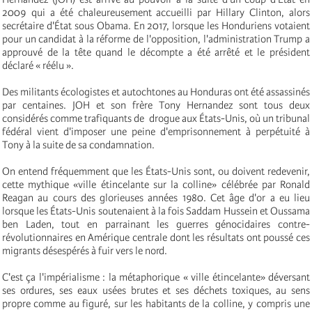
2009 qui a été chaleureusement accueilli par Hillary Clinton, alors
secrétaire d'État sous Obama. En 2017, lorsque les Honduriens votaient
pour un candidat à la réforme de l'opposition, l'administration Trump a
approuvé de la tête quand le décompte a été arrêté et le président
déclaré « réélu ».
Des militants écologistes et autochtones au Honduras ont été assassinés
par centaines. JOH et son frère Tony Hernandez sont tous deux
considérés comme trafiquants de drogue aux États-Unis, où un tribunal
fédéral vient d'imposer une peine d'emprisonnement à perpétuité à
Tony à la suite de sa condamnation.
On entend fréquemment que les États-Unis sont, ou doivent redevenir,
cette mythique «ville étincelante sur la colline» célébrée par Ronald
Reagan au cours des glorieuses années 1980. Cet âge d'or a eu lieu
lorsque les États-Unis soutenaient à la fois Saddam Hussein et Oussama
ben Laden, tout en parrainant les guerres génocidaires contre-
révolutionnaires en Amérique centrale dont les résultats ont poussé ces
migrants désespérés à fuir vers le nord.
C'est ça l'impérialisme : la métaphorique « ville étincelante» déversant
ses ordures, ses eaux usées brutes et ses déchets toxiques, au sens
propre comme au figuré, sur les habitants de la colline, y compris une