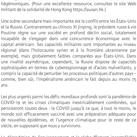
hégémoniques. (Pour une excellente ressource, consultez le site Web
militant de la solidarité de Hong Kong https:/lausan.hk.)
Une scène secondaire mais importante est le conflit entre les États-Unis
et la Russie. Contrairement au chinois Xi Jinping, le président russe à vie
Poutine règne sur une société en profond déclin social, totalement
incapable de s'engager dans une concurrence économique avec le
capital américain. Ses capacités militaires sont importantes au niveau
régional (dans l'holocauste syrien et à la frontière ukrainienne par
exemple), mais globalement faibles comparées aux États-Unis. Dans
une rivalité asymétrique, cependant, la Russie dispose de capacités
sophistiquées en termes de cyberespionnage et d'actes malveillants, y
compris la capacité de perturber les processus politiques d'autres pays -
comme, bien sûr, l'impérialisme américain le fait depuis au moins 75
ans.
Les plus urgents parmi les défis mondiaux profonds sont la pandémie de
COVID-19 et les crises climatiques inextricablement combinées, qui
persisteront toutes deux : le COVID jusqu'à ce que, à tout le moins, le
monde soit efficacement vacciné avec une préparation adéquate pour
de nouvelles épidémies, et l'urgence climatique pour le reste de ce
siècle, en supposant que nous y survivions.