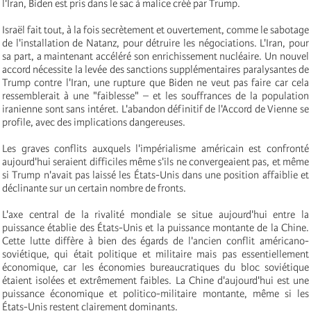
l'Iran, Biden est pris dans le sac à malice créé par Trump.
Israël fait tout, à la fois secrètement et ouvertement, comme le sabotage
de l'installation de Natanz, pour détruire les négociations. L'Iran, pour
sa part, a maintenant accéléré son enrichissement nucléaire. Un nouvel
accord nécessite la levée des sanctions supplémentaires paralysantes de
Trump contre l'Iran, une rupture que Biden ne veut pas faire car cela
ressemblerait à une "faiblesse" – et les souffrances de la population
iranienne sont sans intéret. L'abandon définitif de l'Accord de Vienne se
profile, avec des implications dangereuses.
Les graves conflits auxquels l'impérialisme américain est confronté
aujourd'hui seraient difficiles même s'ils ne convergeaient pas, et même
si Trump n'avait pas laissé les États-Unis dans une position affaiblie et
déclinante sur un certain nombre de fronts.
L'axe central de la rivalité mondiale se situe aujourd'hui entre la
puissance établie des États-Unis et la puissance montante de la Chine.
Cette lutte diffère à bien des égards de l'ancien conflit américano-
soviétique, qui était politique et militaire mais pas essentiellement
économique, car les économies bureaucratiques du bloc soviétique
étaient isolées et extrêmement faibles. La Chine d'aujourd'hui est une
puissance économique et politico-militaire montante, même si les
États-Unis restent clairement dominants.