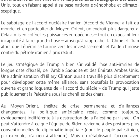
Unis, tout en faisant appel à sa base nationale xénophobe et climato-
sceptique.
Le sabotage de l'accord nucléaire iranien (Accord de Vienne) a fait du
monde, et en particulier du Moyen-Orient, un endroit plus dangereux.
Cela a mis en colère les puissances européennes – tout en exposant leur
incapacité à faire grand-chose – ainsi qu'à rapprocher la Chine et l'Iran
alors que Téhéran se tourne vers les investissements et l'aide chinoise
contre du pétrole iranien à prix réduit.
Le jeu stratégique de Trump a bien sûr validé l'axe anti-iranien de
longue date d'Israël, de l'Arabie Saoudite et des Émirats Arabes Unis.
Une administration d'Hillary Clinton aurait travaillé plus discrètement
pour développer cette même alliance, sans toutefois la provocation
ouverte et grandiloquente de « l'accord du siècle » de Trump qui jette
publiquement la Palestine sous les chenilles des chars.
Au Moyen-Orient, théâtre de crise permanente et d'alliances
changeantes, la politique américaine reste, comme toujours,
cyniquement indifférente à la destruction de la Palestine par Israël. On
peut s'attendre à ce que l'équipe de Biden revienne à des postures plus
conventionnelles de diplomatie impériale (dont le peuple palestinien,
par exemple, n'a rien à attendre). Mais en rétablissant l'accord avec