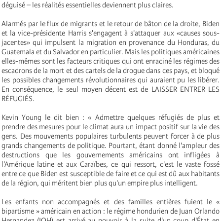
déguisé – les réalités essentielles deviennent plus claires.
Alarmés par le flux de migrants et le retour de bâton de la droite, Biden
et la vice-présidente Harris s'engagent à s'attaquer aux «causes sous-
jacentes» qui impulsent la migration en provenance du Honduras, du
Guatemala et du Salvador en particulier. Mais les politiques américaines
elles-mêmes sont les facteurs critiques qui ont enraciné les régimes des
escadrons de la mort et des cartels de la drogue dans ces pays, et bloqué
les possibles changements révolutionnaires qui auraient pu les libérer.
En conséquence, le seul moyen décent est de LAISSER ENTRER LES
RÉFUGIÉS.
Kevin Young le dit bien : « Admettre quelques réfugiés de plus et
prendre des mesures pour le climat aura un impact positif sur la vie des
gens. Des mouvements populaires turbulents peuvent forcer à de plus
grands changements de politique. Pourtant, étant donné l'ampleur des
destructions que les gouvernements américains ont infligées à
l'Amérique latine et aux Caraïbes, ce qui ressort, c'est le vaste fossé
entre ce que Biden est susceptible de faire et ce qui est dû aux habitants
de la région, qui méritent bien plus qu'un empire plus intelligent.
Les enfants non accompagnés et des familles entières fuient le «
bipartisme » américain en action : le régime hondurien de Juan Orlando
Hernandez (JOH) est arrivé au pouvoir à la suite d'un coup d'État en