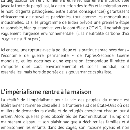
La dégradation de l'environnement et le réchauffement incontrôlable
(avec la fonte du pergélisol, la destruction des forêts et la migration vers
le nord d'agents pathogènes, entre autres conséquences) garantissent
efficacement de nouvelles pandémies, tout comme les monocultures
industrielles. Et si le programme de Biden prévoit une première étape
raisonnable, bien que tardive, vers le contrôle du COVID, il ne saisit que
vaguement l'urgence environnementale. (« la neutralité carbone d'ici
2050 » ne suffira pas.)
Ici encore, une rupture avec la politique et la pratique enracinées dans «
l'économie de guerre permanente » de l'après-Seconde Guerre
mondiale, et les doctrines d'une expansion économique illimitée à
n'importe quel coût environnemental et social mondial, sont
essentielles, mais hors de portée de la gouvernance capitaliste.
L'impérialisme rentre à la maison
La réalité de l'impérialisme pour la vie des peuples du monde est
littéralement ramenée chez elle à la frontière sud des États-Unis où des
milliers de demandeurs d'asile et de réfugiés cherchent chaque jour à
entrer. Alors que les pires obscénités de l'administration Trump ont
maintenant disparu – son plaisir sadique à déchirer les familles et à
emprisonner les enfants dans des cages, son racisme joyeux et non