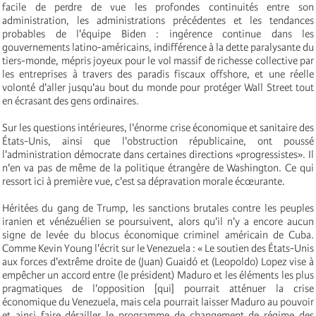
facile de perdre de vue les profondes continuités entre son
administration, les administrations précédentes et les tendances
probables de l'équipe Biden : ingérence continue dans les
gouvernements latino-américains, indifférence à la dette paralysante du
tiers-monde, mépris joyeux pour le vol massif de richesse collective par
les entreprises à travers des paradis fiscaux offshore, et une réelle
volonté d'aller jusqu'au bout du monde pour protéger Wall Street tout
en écrasant des gens ordinaires.
Sur les questions intérieures, l'énorme crise économique et sanitaire des
États-Unis, ainsi que l'obstruction républicaine, ont poussé
l'administration démocrate dans certaines directions «progressistes». Il
n'en va pas de même de la politique étrangère de Washington. Ce qui
ressort ici à première vue, c'est sa dépravation morale écœurante.
Héritées du gang de Trump, les sanctions brutales contre les peuples
iranien et vénézuélien se poursuivent, alors qu'il n'y a encore aucun
signe de levée du blocus économique criminel américain de Cuba.
Comme Kevin Young l'écrit sur le Venezuela : « Le soutien des États-Unis
aux forces d'extrême droite de (Juan) Guaidó et (Leopoldo) Lopez vise à
empêcher un accord entre (le président) Maduro et les éléments les plus
pragmatiques de l'opposition [qui] pourrait atténuer la crise
économique du Venezuela, mais cela pourrait laisser Maduro au pouvoir
et ainsi faire dérailler le programme de changement de régime des