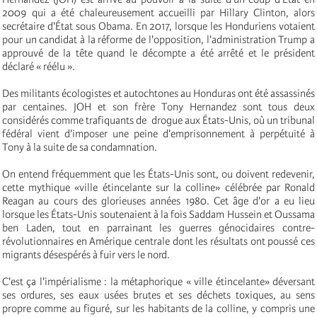
2009 qui a été chaleureusement accueilli par Hillary Clinton, alors
secrétaire d'État sous Obama. En 2017, lorsque les Honduriens votaient
pour un candidat à la réforme de l'opposition, l'administration Trump a
approuvé de la tête quand le décompte a été arrêté et le président
déclaré « réélu ».
Des militants écologistes et autochtones au Honduras ont été assassinés
par centaines. JOH et son frère Tony Hernandez sont tous deux
considérés comme trafiquants de drogue aux États-Unis, où un tribunal
fédéral vient d'imposer une peine d'emprisonnement à perpétuité à
Tony à la suite de sa condamnation.
On entend fréquemment que les États-Unis sont, ou doivent redevenir,
cette mythique «ville étincelante sur la colline» célébrée par Ronald
Reagan au cours des glorieuses années 1980. Cet âge d'or a eu lieu
lorsque les États-Unis soutenaient à la fois Saddam Hussein et Oussama
ben Laden, tout en parrainant les guerres génocidaires contre-
révolutionnaires en Amérique centrale dont les résultats ont poussé ces
migrants désespérés à fuir vers le nord.
C'est ça l'impérialisme : la métaphorique « ville étincelante» déversant
ses ordures, ses eaux usées brutes et ses déchets toxiques, au sens
propre comme au figuré, sur les habitants de la colline, y compris une