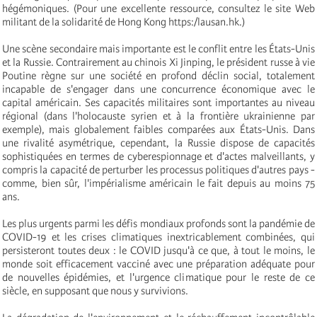
hégémoniques. (Pour une excellente ressource, consultez le site Web
militant de la solidarité de Hong Kong https:/lausan.hk.)
Une scène secondaire mais importante est le conflit entre les États-Unis
et la Russie. Contrairement au chinois Xi Jinping, le président russe à vie
Poutine règne sur une société en profond déclin social, totalement
incapable de s'engager dans une concurrence économique avec le
capital américain. Ses capacités militaires sont importantes au niveau
régional (dans l'holocauste syrien et à la frontière ukrainienne par
exemple), mais globalement faibles comparées aux États-Unis. Dans
une rivalité asymétrique, cependant, la Russie dispose de capacités
sophistiquées en termes de cyberespionnage et d'actes malveillants, y
compris la capacité de perturber les processus politiques d'autres pays -
comme, bien sûr, l'impérialisme américain le fait depuis au moins 75
ans.
Les plus urgents parmi les défis mondiaux profonds sont la pandémie de
COVID-19 et les crises climatiques inextricablement combinées, qui
persisteront toutes deux : le COVID jusqu'à ce que, à tout le moins, le
monde soit efficacement vacciné avec une préparation adéquate pour
de nouvelles épidémies, et l'urgence climatique pour le reste de ce
siècle, en supposant que nous y survivions.