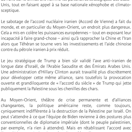
Unis, tout en faisant appel à sa base nationale xénophobe et climato-
sceptique.
Le sabotage de l'accord nucléaire iranien (Accord de Vienne) a fait du
monde, et en particulier du Moyen-Orient, un endroit plus dangereux.
Cela a mis en colère les puissances européennes – tout en exposant leur
incapacité à faire grand-chose – ainsi qu'à rapprocher la Chine et l'Iran
alors que Téhéran se tourne vers les investissements et l'aide chinoise
contre du pétrole iranien à prix réduit.
Le jeu stratégique de Trump a bien sûr validé l'axe anti-iranien de
longue date d'Israël, de l'Arabie Saoudite et des Émirats Arabes Unis.
Une administration d'Hillary Clinton aurait travaillé plus discrètement
pour développer cette même alliance, sans toutefois la provocation
ouverte et grandiloquente de « l'accord du siècle » de Trump qui jette
publiquement la Palestine sous les chenilles des chars.
Au Moyen-Orient, théâtre de crise permanente et d'alliances
changeantes, la politique américaine reste, comme toujours,
cyniquement indifférente à la destruction de la Palestine par Israël. On
peut s'attendre à ce que l'équipe de Biden revienne à des postures plus
conventionnelles de diplomatie impériale (dont le peuple palestinien,
par exemple, n'a rien à attendre). Mais en rétablissant l'accord avec