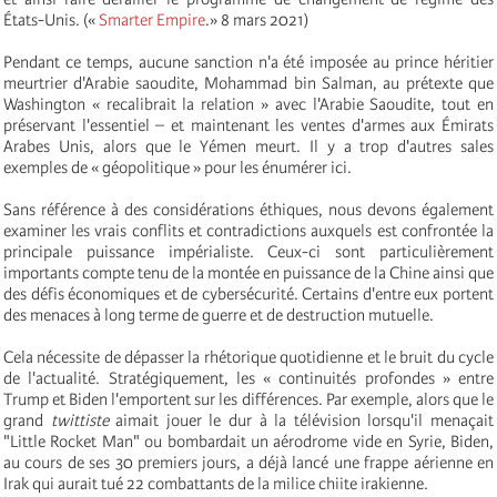
États-Unis. («
Smarter Empire
.» 8 mars 2021)
Pendant ce temps, aucune sanction n'a été imposée au prince héritier
meurtrier d'Arabie saoudite, Mohammad bin Salman, au prétexte que
Washington « recalibrait la relation » avec l'Arabie Saoudite, tout en
préservant l'essentiel – et maintenant les ventes d'armes aux Émirats
Arabes Unis, alors que le Yémen meurt. Il y a trop d'autres sales
exemples de « géopolitique » pour les énumérer ici.
Sans référence à des considérations éthiques, nous devons également
examiner les vrais conflits et contradictions auxquels est confrontée la
principale puissance impérialiste. Ceux-ci sont particulièrement
importants compte tenu de la montée en puissance de la Chine ainsi que
des défis économiques et de cybersécurité. Certains d'entre eux portent
des menaces à long terme de guerre et de destruction mutuelle.
Cela nécessite de dépasser la rhétorique quotidienne et le bruit du cycle
de l'actualité. Stratégiquement, les « continuités profondes » entre
Trump et Biden l'emportent sur les différences. Par exemple, alors que le
grand
twittiste
aimait jouer le dur à la télévision lorsqu'il menaçait
"Little Rocket Man" ou bombardait un aérodrome vide en Syrie, Biden,
au cours de ses 30 premiers jours, a déjà lancé une frappe aérienne en
Irak qui aurait tué 22 combattants de la milice chiite irakienne.