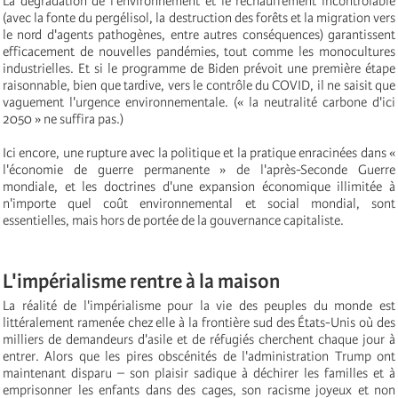
La dégradation de l'environnement et le réchauffement incontrôlable
(avec la fonte du pergélisol, la destruction des forêts et la migration vers
le nord d'agents pathogènes, entre autres conséquences) garantissent
efficacement de nouvelles pandémies, tout comme les monocultures
industrielles. Et si le programme de Biden prévoit une première étape
raisonnable, bien que tardive, vers le contrôle du COVID, il ne saisit que
vaguement l'urgence environnementale. (« la neutralité carbone d'ici
2050 » ne suffira pas.)
Ici encore, une rupture avec la politique et la pratique enracinées dans «
l'économie de guerre permanente » de l'après-Seconde Guerre
mondiale, et les doctrines d'une expansion économique illimitée à
n'importe quel coût environnemental et social mondial, sont
essentielles, mais hors de portée de la gouvernance capitaliste.
L'impérialisme rentre à la maison
La réalité de l'impérialisme pour la vie des peuples du monde est
littéralement ramenée chez elle à la frontière sud des États-Unis où des
milliers de demandeurs d'asile et de réfugiés cherchent chaque jour à
entrer. Alors que les pires obscénités de l'administration Trump ont
maintenant disparu – son plaisir sadique à déchirer les familles et à
emprisonner les enfants dans des cages, son racisme joyeux et non