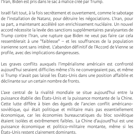
l'Iran, Biden est pris dans le sac à malice créé par Trump.
Israël fait tout, à la fois secrètement et ouvertement, comme le sabotage
de l'installation de Natanz, pour détruire les négociations. L'Iran, pour
sa part, a maintenant accéléré son enrichissement nucléaire. Un nouvel
accord nécessite la levée des sanctions supplémentaires paralysantes de
Trump contre l'Iran, une rupture que Biden ne veut pas faire car cela
ressemblerait à une "faiblesse" – et les souffrances de la population
iranienne sont sans intéret. L'abandon définitif de l'Accord de Vienne se
profile, avec des implications dangereuses.
Les graves conflits auxquels l'impérialisme américain est confronté
aujourd'hui seraient difficiles même s'ils ne convergeaient pas, et même
si Trump n'avait pas laissé les États-Unis dans une position affaiblie et
déclinante sur un certain nombre de fronts.
L'axe central de la rivalité mondiale se situe aujourd'hui entre la
puissance établie des États-Unis et la puissance montante de la Chine.
Cette lutte diffère à bien des égards de l'ancien conflit américano-
soviétique, qui était politique et militaire mais pas essentiellement
économique, car les économies bureaucratiques du bloc soviétique
étaient isolées et extrêmement faibles. La Chine d'aujourd'hui est une
puissance économique et politico-militaire montante, même si les
États-Unis restent clairement dominants.