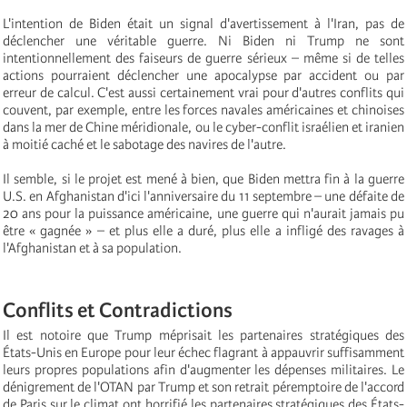
L'intention de Biden était un signal d'avertissement à l'Iran, pas de
déclencher une véritable guerre. Ni Biden ni Trump ne sont
intentionnellement des faiseurs de guerre sérieux – même si de telles
actions pourraient déclencher une apocalypse par accident ou par
erreur de calcul. C'est aussi certainement vrai pour d'autres conflits qui
couvent, par exemple, entre les forces navales américaines et chinoises
dans la mer de Chine méridionale, ou le cyber-conflit israélien et iranien
à moitié caché et le sabotage des navires de l'autre.
Il semble, si le projet est mené à bien, que Biden mettra fin à la guerre
U.S. en Afghanistan d'ici l'anniversaire du 11 septembre – une défaite de
20 ans pour la puissance américaine, une guerre qui n'aurait jamais pu
être « gagnée » – et plus elle a duré, plus elle a infligé des ravages à
l'Afghanistan et à sa population.
Conflits et Contradictions
Il est notoire que Trump méprisait les partenaires stratégiques des
États-Unis en Europe pour leur échec flagrant à appauvrir suffisamment
leurs propres populations afin d'augmenter les dépenses militaires. Le
dénigrement de l'OTAN par Trump et son retrait péremptoire de l'accord
de Paris sur le climat ont horrifié les partenaires stratégiques des États-