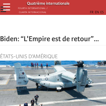
Passar
Quatrième internationale
☰
para
☰
Fourth International /
Cuarta Internacional
o
conteúdo
principal
Biden: “L'Empire est de retour”…
ÉTATS-UNIS D’AMÉRIQUE