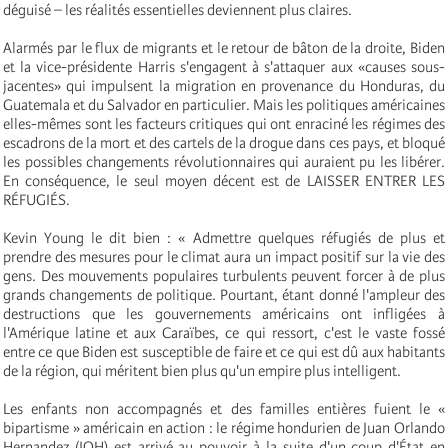
déguisé – les réalités essentielles deviennent plus claires.
Alarmés par le flux de migrants et le retour de bâton de la droite, Biden
et la vice-présidente Harris s'engagent à s'attaquer aux «causes sous-
jacentes» qui impulsent la migration en provenance du Honduras, du
Guatemala et du Salvador en particulier. Mais les politiques américaines
elles-mêmes sont les facteurs critiques qui ont enraciné les régimes des
escadrons de la mort et des cartels de la drogue dans ces pays, et bloqué
les possibles changements révolutionnaires qui auraient pu les libérer.
En conséquence, le seul moyen décent est de LAISSER ENTRER LES
RÉFUGIÉS.
Kevin Young le dit bien : « Admettre quelques réfugiés de plus et
prendre des mesures pour le climat aura un impact positif sur la vie des
gens. Des mouvements populaires turbulents peuvent forcer à de plus
grands changements de politique. Pourtant, étant donné l'ampleur des
destructions que les gouvernements américains ont infligées à
l'Amérique latine et aux Caraïbes, ce qui ressort, c'est le vaste fossé
entre ce que Biden est susceptible de faire et ce qui est dû aux habitants
de la région, qui méritent bien plus qu'un empire plus intelligent.
Les enfants non accompagnés et des familles entières fuient le «
bipartisme » américain en action : le régime hondurien de Juan Orlando
Hernandez (JOH) est arrivé au pouvoir à la suite d'un coup d'État en