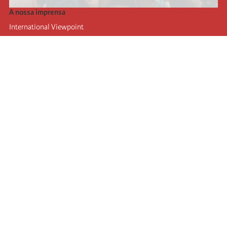
A nossa imprensa
International Viewpoint
Punto de vista internacional
Inprecor
Facebook
Twitter
A Internacional
Último Congresso da Internacional
Declarações do Comité Executivo
Instituto de Formação (IIRE)
Jovens
Autores
Videos
RSS
Ligações