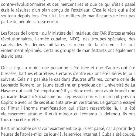
contre-révolutionnaires et des mercenaires et que ce qui s'était passé
était le résultat d'un plan conçu de l'extérieur. C'est le récit qui a été
soutenu depuis lors. Pour lui, les milliers de manifestants ne font pas
partie du peuple. Grosse erreur.
Les forces de l'ordre - du Ministère de l'Intérieur, des FAR (Forces armées
révolutionnaires, l’armée cubaine, NDT), des troupes spéciales, des
cadets des Académies militaires et même de la réserve - les ont
violemment réprimés. Certains groupes de manifestants ont également
été violents.
On sait qu'au moins une personne a été tuée et que d'autres ont été
blessées, battues et arrêtées. Certains d'entre eux ont été libérés le jour
suivant. Cela n'a pas été le cas dans d'autres affaires, comme celle de
Leonardo Romero, un jeune étudiant en physique de l'Université de La
Havane qui avait été emprisonné il y a deux mois pour avoir brandi une
pancarte disant « Socialisme oui, répression non ». Il marchait près du
Capitole avec un de ses étudiants pré-universitaires. Le garçon a essayé
de filmer l'énorme manifestation qui s'était rassemblée là. Il a été
vicieusement attaqué. Il était mineur et Leonardo l'a défendu. Ils ont
tous deux été arrêtés.
Il est impossible de savoir exactement ce qui s'est passé, car à partir de 3
heures de l'après-midi ce jour-là, le service internet à Cuba a été coupé.