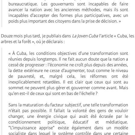
bureaucratique. Les gouvernants sont incapables de faire
avancer la nation avec les anciennes méthodes, mais ils sont
incapables d'accepter des formes plus participatives, avec un
poids plus important des citoyens dans la prise de décision. »
Douze mois plus tard, je publiais dans
La Joven Cuba
l'article « Cuba, les
arbres et la forêt », où je déclarais :
« À Cuba, les conditions objectives d'une transformation sont
réunies depuis longtemps. Il ne fait aucun doute que la nation a
cessé de progresser : l'économie ne croît plus depuis des années,
la dette extérieure ne cesse d'augmenter, tout comme le niveau
de pauvreté, et, malgré cela, les réformes ont été
inexplicablement retardées. Il est clair que ceux qui sont au
sommet ne peuvent plus gérer et gouverner comme avant. Mais
qu'en est-il de ceux qui sont en bas de l'échelle ?
Sans la maturation du facteur subjectif, une telle transformation
n'était pas possible. Il fallait la volonté des gens de vouloir
changer, une énergie civique qui avait été écrasée par le
conditionnement politique, éducatif et médiatique.
"L'impuissance apprise" existe également dans un modèle
socialiste dans lequel le système contrôle dans une certaine