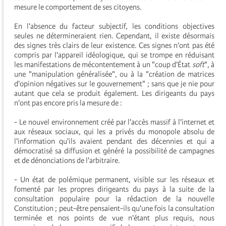
mesure le comportement de ses citoyens.
En l'absence du facteur subjectif, les conditions objectives
seules ne détermineraient rien. Cependant, il existe désormais
des signes très clairs de leur existence. Ces signes n'ont pas été
compris par l'appareil idéologique, qui se trompe en réduisant
les manifestations de mécontentement à un "coup d'État
soft
", à
une "manipulation généralisée", ou à la "création de matrices
d'opinion négatives sur le gouvernement" ; sans que je nie pour
autant que cela se produit également. Les dirigeants du pays
n'ont pas encore pris la mesure de :
- Le nouvel environnement créé par l'accès massif à l'internet et
aux réseaux sociaux, qui les a privés du monopole absolu de
l'information qu'ils avaient pendant des décennies et qui a
démocratisé sa diffusion et généré la possibilité de campagnes
et de dénonciations de l'arbitraire.
- Un état de polémique permanent, visible sur les réseaux et
fomenté par les propres dirigeants du pays à la suite de la
consultation populaire pour la rédaction de la nouvelle
Constitution ; peut-être pensaient-ils qu'une fois la consultation
terminée et nos points de vue n'étant plus requis, nous