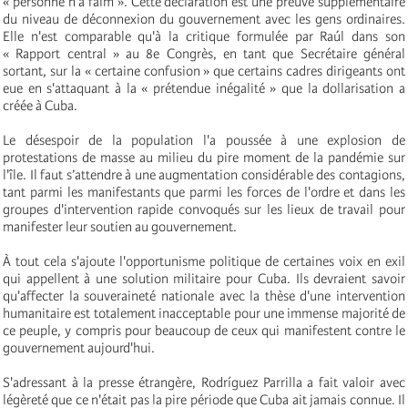
« personne n'a faim ». Cette déclaration est une preuve supplémentaire
du niveau de déconnexion du gouvernement avec les gens ordinaires.
Elle n'est comparable qu'à la critique formulée par Raúl dans son
« Rapport central » au 8e Congrès, en tant que Secrétaire général
sortant, sur la « certaine confusion » que certains cadres dirigeants ont
eue en s'attaquant à la « prétendue inégalité » que la dollarisation a
créée à Cuba.
Le désespoir de la population l'a poussée à une explosion de
protestations de masse au milieu du pire moment de la pandémie sur
l'île. Il faut s’attendre à une augmentation considérable des contagions,
tant parmi les manifestants que parmi les forces de l'ordre et dans les
groupes d'intervention rapide convoqués sur les lieux de travail pour
manifester leur soutien au gouvernement.
À tout cela s'ajoute l'opportunisme politique de certaines voix en exil
qui appellent à une solution militaire pour Cuba. Ils devraient savoir
qu'affecter la souveraineté nationale avec la thèse d'une intervention
humanitaire est totalement inacceptable pour une immense majorité de
ce peuple, y compris pour beaucoup de ceux qui manifestent contre le
gouvernement aujourd'hui.
S'adressant à la presse étrangère, Rodríguez Parrilla a fait valoir avec
légèreté que ce n'était pas la pire période que Cuba ait jamais connue. Il