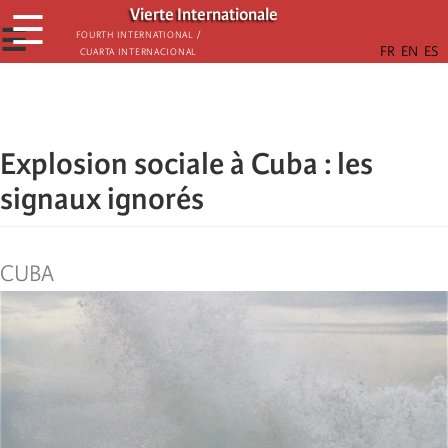
Skip
Vierte Internationale
☰
to
☰
Fourth International /
Cuarta Internacional
main
content
Explosion sociale à Cuba : les
signaux ignorés
CUBA