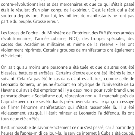
contre-révolutionnaires et des mercenaires et que ce qui s'était passé
était le résultat d'un plan conçu de l'extérieur. C'est le récit qui a été
soutenu depuis lors. Pour lui, les milliers de manifestants ne font pas
partie du peuple. Grosse erreur.
Les forces de l'ordre - du Ministère de l'Intérieur, des FAR (Forces armées
révolutionnaires, l’armée cubaine, NDT), des troupes spéciales, des
cadets des Académies militaires et même de la réserve - les ont
violemment réprimés. Certains groupes de manifestants ont également
été violents.
On sait qu'au moins une personne a été tuée et que d'autres ont été
blessées, battues et arrêtées. Certains d'entre eux ont été libérés le jour
suivant. Cela n'a pas été le cas dans d'autres affaires, comme celle de
Leonardo Romero, un jeune étudiant en physique de l'Université de La
Havane qui avait été emprisonné il y a deux mois pour avoir brandi une
pancarte disant « Socialisme oui, répression non ». Il marchait près du
Capitole avec un de ses étudiants pré-universitaires. Le garçon a essayé
de filmer l'énorme manifestation qui s'était rassemblée là. Il a été
vicieusement attaqué. Il était mineur et Leonardo l'a défendu. Ils ont
tous deux été arrêtés.
Il est impossible de savoir exactement ce qui s'est passé, car à partir de 3
heures de l'après-midi ce jour-là, le service internet à Cuba a été coupé.