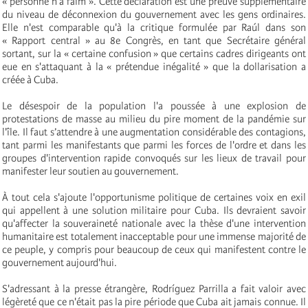
« personne n'a faim ». Cette déclaration est une preuve supplémentaire
du niveau de déconnexion du gouvernement avec les gens ordinaires.
Elle n'est comparable qu'à la critique formulée par Raúl dans son
« Rapport central » au 8e Congrès, en tant que Secrétaire général
sortant, sur la « certaine confusion » que certains cadres dirigeants ont
eue en s'attaquant à la « prétendue inégalité » que la dollarisation a
créée à Cuba.
Le désespoir de la population l'a poussée à une explosion de
protestations de masse au milieu du pire moment de la pandémie sur
l'île. Il faut s’attendre à une augmentation considérable des contagions,
tant parmi les manifestants que parmi les forces de l'ordre et dans les
groupes d'intervention rapide convoqués sur les lieux de travail pour
manifester leur soutien au gouvernement.
À tout cela s'ajoute l'opportunisme politique de certaines voix en exil
qui appellent à une solution militaire pour Cuba. Ils devraient savoir
qu'affecter la souveraineté nationale avec la thèse d'une intervention
humanitaire est totalement inacceptable pour une immense majorité de
ce peuple, y compris pour beaucoup de ceux qui manifestent contre le
gouvernement aujourd'hui.
S'adressant à la presse étrangère, Rodríguez Parrilla a fait valoir avec
légèreté que ce n'était pas la pire période que Cuba ait jamais connue. Il