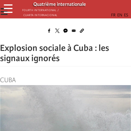
Aller
Quatrième internationale
☰
au
☰
Fourth International /
Cuarta Internacional
contenu
principal
Explosion sociale à Cuba : les
signaux ignorés
CUBA