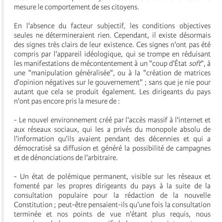
mesure le comportement de ses citoyens.
En l'absence du facteur subjectif, les conditions objectives
seules ne détermineraient rien. Cependant, il existe désormais
des signes très clairs de leur existence. Ces signes n'ont pas été
compris par l'appareil idéologique, qui se trompe en réduisant
les manifestations de mécontentement à un "coup d'État
soft
", à
une "manipulation généralisée", ou à la "création de matrices
d'opinion négatives sur le gouvernement" ; sans que je nie pour
autant que cela se produit également. Les dirigeants du pays
n'ont pas encore pris la mesure de :
- Le nouvel environnement créé par l'accès massif à l'internet et
aux réseaux sociaux, qui les a privés du monopole absolu de
l'information qu'ils avaient pendant des décennies et qui a
démocratisé sa diffusion et généré la possibilité de campagnes
et de dénonciations de l'arbitraire.
- Un état de polémique permanent, visible sur les réseaux et
fomenté par les propres dirigeants du pays à la suite de la
consultation populaire pour la rédaction de la nouvelle
Constitution ; peut-être pensaient-ils qu'une fois la consultation
terminée et nos points de vue n'étant plus requis, nous