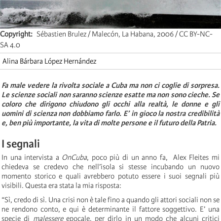
Copyright
Sébastien Brulez / Malecón, La Habana, 2006 / CC BY-NC-
SA 4.0
Alina Bárbara López Hernández
Fa male vedere la rivolta sociale a Cuba ma non ci coglie di sorpresa.
Le scienze sociali non saranno scienze esatte ma non sono cieche. Se
coloro che dirigono chiudono gli occhi alla realtà, le donne e gli
uomini di scienza non dobbiamo farlo. E’ in gioco la nostra credibilità
e, ben più importante, la vita di molte persone e il futuro della Patria.
I segnali
In una intervista a
OnCuba
, poco più di un anno fa, Alex Fleites mi
chiedeva se credevo che nell’isola si stesse incubando un nuovo
momento storico e quali avrebbero potuto essere i suoi segnali più
visibili. Questa era stata la mia risposta:
“Sì, credo di sì. Una crisi non è tale fino a quando gli attori sociali non se
ne rendono conto, e qui è determinante il fattore soggettivo. E’ una
specie di
malessere
epocale, per dirlo in un modo che alcuni critici