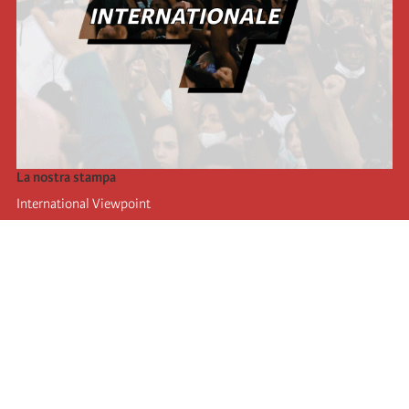
La nostra stampa
International Viewpoint
Punto de vista internacional
Inprecor
Facebook
Twitter
L’Internazionale
Ultimo congresso dell'internazionale
Dichiarazioni del bureau esecutivo
Istituto di formazione (IIRE)