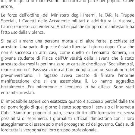
lui, le migliaia di manifestanti non formano parte del popolo. Grave
errore.
Le forze dell’ordine -del Ministero degli Interni, le FAR, le Truppe
Speciali, i Cadetti delle Accademie militari e addirittura la riserva-,
hanno represso con violenza. Anche qualche gruppo di manifestanti ha
fatto uso della violenza.
Si sa di almeno una persona morta e di altre ferite, picchiate ed
arrestate. Una parte di queste è stata liberata il giorno dopo. Cosa che
non è successa in altri casi, come quello di Leonardo Romero, un
giovane studente di Fisica dell’Università della Havana che è stato
arrestato due mesi fa per innalzare un cartello che diceva “Socialismo sì,
repressione no”. Passava vicino al Campidoglio con un suo alunno del
pre-universitario. Il ragazzo aveva cercato di filmare l’enorme
manifestazione che si era assemblata lì. Lo hanno aggredito
brutalmente. Era minorenne e Leonardo lo ha difeso. Sono stati
entrambi arrestati.
E’ impossibile sapere con esattezza quanto è successo perché dalle tre
del pomeriggio di quel giorno è stato soppresso il servizio di internet a
Cuba. Siamo un popolo al buio, senza diritto all’informazione e senza
possibilità di esprimerci. I giornalisti ufficiali dimostrano con il loro
atteggiamento di essere solo meri propagandisti del governo. Cada su di
loro tutta la vergogna del loro gruppo professionale.