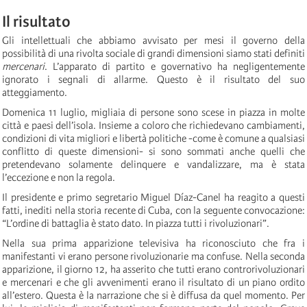
Il risultato
Gli intellettuali che abbiamo avvisato per mesi il governo della
possibilità di una rivolta sociale di grandi dimensioni siamo stati definiti
mercenari
. L’apparato di partito e governativo ha negligentemente
ignorato i segnali di allarme. Questo è il risultato del suo
atteggiamento.
Domenica 11 luglio, migliaia di persone sono scese in piazza in molte
città e paesi dell’isola. Insieme a coloro che richiedevano cambiamenti,
condizioni di vita migliori e libertà politiche -come è comune a qualsiasi
conflitto di queste dimensioni- si sono sommati anche quelli che
pretendevano solamente delinquere e vandalizzare, ma è stata
l’eccezione e non la regola.
Il presidente e primo segretario Miguel Díaz-Canel ha reagito a questi
fatti, inediti nella storia recente di Cuba, con la seguente convocazione:
“L’ordine di battaglia è stato dato. In piazza tutti i rivoluzionari”.
Nella sua prima apparizione televisiva ha riconosciuto che fra i
manifestanti vi erano persone rivoluzionarie ma confuse. Nella seconda
apparizione, il giorno 12, ha asserito che tutti erano controrivoluzionari
e mercenari e che gli avvenimenti erano il risultato di un piano ordito
all’estero. Questa è la narrazione che si è diffusa da quel momento. Per