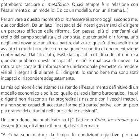
potrebbero tacciare di
metaforico
. Quasi sempre è in relazione con
l’esaurimento di un modello. E dico un modello, non un sistema (…)
Per arrivare a questo momento di
malessere
esistono oggi, secondo me,
due condizioni. Da un lato l’incapacità dei nostri governanti di dirigere
un percorso efficace delle riforme. Son passati più di trent’anni dal
crollo del campo socialista e ci sono stati due tentativi di riforma, uno
negli anni novanta e un altro a partire dal 2010, quest’ultimo addirittura
avviato in modo formale e con una grande quantità di documentazione
confermativa. Dall’atro lato, esiste la capacità cittadina di sottoporre a
giudizio pubblico questa incapacità, e ciò è qualcosa di nuovo. La
rottura del canale di informazione unidirezionale permette di rendere
visibili i segnali di allarme. E i dirigenti lo sanno bene ma sono stati
incapaci di rispondere adeguatamente.
La mia opinione è che stiamo assistendo all’esaurimento definitivo di un
modello economico e politico, quello del socialismo burocratico. I suoi
dirigenti non riescono a far progredire la nazione con i vecchi metodi,
ma non sono capaci di accettare forme più partecipative, con un peso
più grande dei cittadini nella presa delle decisioni”.
Un anno dopo, ho pubblicato su LJC l’articolo
Cuba, los árboles y el
bosque
(Cuba, gli alberi e il bosco), dove affermavo:
“A Cuba sono mature da tempo le condizioni oggettive per una