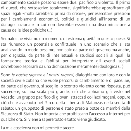
cambiamento sociale possono essere due: pacifico o violento. Il primo
di questi, che sottoscrivo totalmente, significherebbe approfittare gli
spazi legali -molti sarebbero prima da creare-, per esercitare pressioni
per i cambiamenti economici, politici e giuridici all’interno di un
dialogo nazionale in cui non dovrebbe esserci una discriminazione a
causa delle idee politiche (…)
Segnalo che viviamo un momento di estrema gravità in questo paese. Si
sta riunendo un potenziale conflittuale in uno scenario che si sta
analizzando in modo pessimo, non solo da parte del governo ma anche,
per disgrazia, da parte di intellettuali e studiosi sociali ai quali la
formazione teorica e l’abilità per interpretare gli eventi sociali
dovrebbero separarli da una dichiarazione meramente ideologica (…)
Sono
le nostre ragazze e i nostri ragazzi
, dialoghiamo con loro e con la
società civile cubana che vuole percorsi di cambiamento e di pace. Se,
da parte del governo, si sceglie lo scontro violento come risposta, può
succedere, su una scala più grande, ciò che abbiamo già visto nel
Vedado: un gruppo pacifico di giovani attaccati coi lacrimogeni, oppure
ciò che è avvenuto nel Parco della Libertà di Matanzas nella serata di
sabato: un gruppetto di persone è stato preso a botte da membri della
Sicurezza di Stato. Non importa che proibiscano l’accesso a internet per
qualche ora. Si viene a sapere tutto e tutto viene giudicato.
La mia coscienza non mi permette tacere.