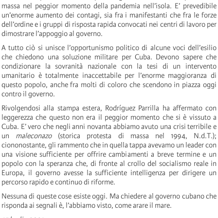
massa nel peggior momento della pandemia nell’isola. E’ prevedibile
un’enorme aumento dei contagi, sia fra i manifestanti che fra le forze
dell’ordine e i gruppi di risposta rapida convocati nei centri di lavoro per
dimostrare l’appoggio al governo.
A tutto ciò si unisce l’opportunismo politico di alcune voci dell’esilio
che chiedono una soluzione militare per Cuba. Devono sapere che
condizionare la sovranità nazionale con la tesi di un intervento
umanitario è totalmente inaccettabile per l’enorme maggioranza di
questo popolo, anche fra molti di coloro che scendono in piazza oggi
contro il governo.
Rivolgendosi alla stampa estera, Rodríguez Parrilla ha affermato con
leggerezza che questo non era il peggior momento che si è vissuto a
Cuba. E’ vero che negli anni novanta abbiamo avuto una crisi terribile e
un
maleconazo
(storica protesta di massa nel 1994, N.d.T.);
ciononostante, gli rammento che in quella tappa avevamo un leader con
una visione sufficiente per offrire cambiamenti a breve termine e un
popolo con la speranza che, di fronte al crollo del socialismo reale in
Europa, il governo avesse la sufficiente intelligenza per dirigere un
percorso rapido e continuo di riforme.
Nessuna di queste cose esiste oggi. Ma chiedere al governo cubano che
risponda ai segnali è, l’abbiamo visto, come arare il mare.