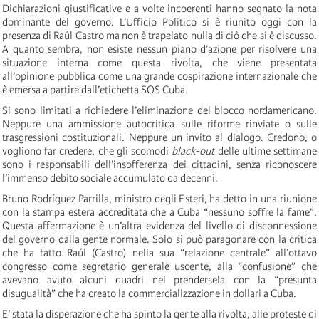
Dichiarazioni giustificative e a volte incoerenti hanno segnato la nota
dominante del governo. L’Ufficio Politico si è riunito oggi con la
presenza di Raúl Castro ma non è trapelato nulla di ciò che si è discusso.
A quanto sembra, non esiste nessun piano d’azione per risolvere una
situazione interna come questa rivolta, che viene presentata
all’opinione pubblica come una grande cospirazione internazionale che
è emersa a partire dall’etichetta SOS Cuba.
Si sono limitati a richiedere l’eliminazione del blocco nordamericano.
Neppure una ammissione autocritica sulle riforme rinviate o sulle
trasgressioni costituzionali. Neppure un invito al dialogo. Credono, o
vogliono far credere, che gli scomodi
black-out
delle ultime settimane
sono i responsabili dell’insofferenza dei cittadini, senza riconoscere
l’immenso debito sociale accumulato da decenni.
Bruno Rodríguez Parrilla, ministro degli Esteri, ha detto in una riunione
con la stampa estera accreditata che a Cuba “nessuno soffre la fame”.
Questa affermazione è un’altra evidenza del livello di disconnessione
del governo dalla gente normale. Solo si può paragonare con la critica
che ha fatto Raúl (Castro) nella sua “relazione centrale” all’ottavo
congresso come segretario generale uscente, alla “confusione” che
avevano avuto alcuni quadri nel prendersela con la “presunta
disugualità” che ha creato la commercializzazione in dollari a Cuba.
E’ stata la disperazione che ha spinto la gente alla rivolta, alle proteste di