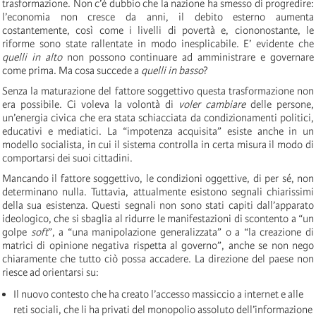
trasformazione. Non c’è dubbio che la nazione ha smesso di progredire:
l’economia non cresce da anni, il debito esterno aumenta
costantemente, così come i livelli di povertà e, ciononostante, le
riforme sono state rallentate in modo inesplicabile. E’ evidente che
quelli in alto
non possono continuare ad amministrare e governare
come prima. Ma cosa succede a
quelli in basso
?
Senza la maturazione del fattore soggettivo questa trasformazione non
era possibile. Ci voleva la volontà di
voler cambiare
delle persone,
un’energia civica che era stata schiacciata da condizionamenti politici,
educativi e mediatici. La “impotenza acquisita” esiste anche in un
modello socialista, in cui il sistema controlla in certa misura il modo di
comportarsi dei suoi cittadini.
Mancando il fattore soggettivo, le condizioni oggettive, di per sé, non
determinano nulla. Tuttavia, attualmente esistono segnali chiarissimi
della sua esistenza. Questi segnali non sono stati capiti dall’apparato
ideologico, che si sbaglia al ridurre le manifestazioni di scontento a “un
golpe
soft
”, a “una manipolazione generalizzata” o a “la creazione di
matrici di opinione negativa rispetta al governo”, anche se non nego
chiaramente che tutto ciò possa accadere. La direzione del paese non
riesce ad orientarsi su:
Il nuovo contesto che ha creato l’accesso massiccio a internet e alle
reti sociali, che li ha privati del monopolio assoluto dell’informazione