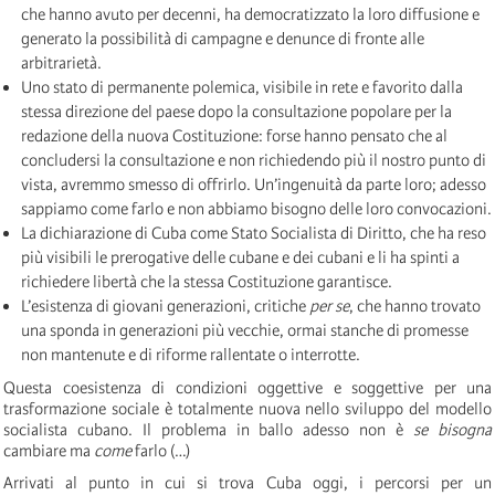
che hanno avuto per decenni, ha democratizzato la loro diffusione e
generato la possibilità di campagne e denunce di fronte alle
arbitrarietà.
Uno stato di permanente polemica, visibile in rete e favorito dalla
stessa direzione del paese dopo la consultazione popolare per la
redazione della nuova Costituzione: forse hanno pensato che al
concludersi la consultazione e non richiedendo più il nostro punto di
vista, avremmo smesso di offrirlo. Un’ingenuità da parte loro; adesso
sappiamo come farlo e non abbiamo bisogno delle loro convocazioni.
La dichiarazione di Cuba come Stato Socialista di Diritto, che ha reso
più visibili le prerogative delle cubane e dei cubani e li ha spinti a
richiedere libertà che la stessa Costituzione garantisce.
L’esistenza di giovani generazioni, critiche
per se
, che hanno trovato
una sponda in generazioni più vecchie, ormai stanche di promesse
non mantenute e di riforme rallentate o interrotte.
Questa coesistenza di condizioni oggettive e soggettive per una
trasformazione sociale è totalmente nuova nello sviluppo del modello
socialista cubano. Il problema in ballo adesso non è
se bisogna
cambiare ma
come
farlo (…)
Arrivati al punto in cui si trova Cuba oggi, i percorsi per un