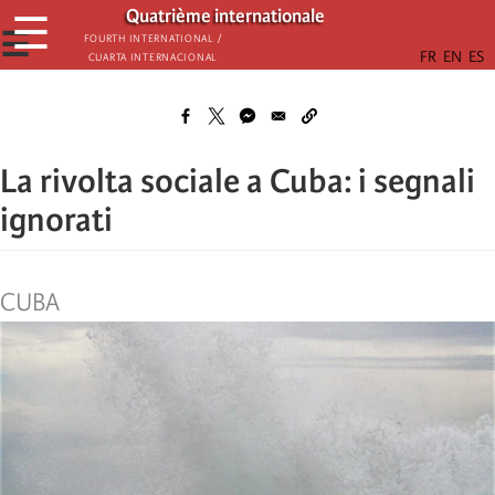
Skip
Quatrième internationale
☰
to
☰
Fourth International /
Cuarta Internacional
main
content
La rivolta sociale a Cuba: i segnali
ignorati
CUBA