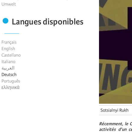
Umwelt
Langues disponibles
Français
English
Castellano
Italiano
العربية
Deutsch
Português
ελληνικά
Sotsialnyi Rukh
Récemment, le Co
activités d'un c