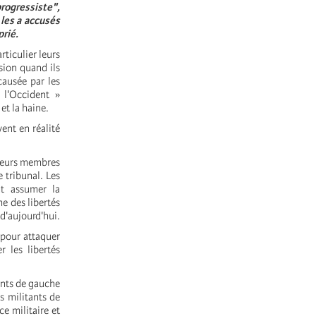
rogressiste",
les a accusés
prié.
ticulier leurs
sion quand ils
causée par les
 l'Occident »
et la haine.
ent en réalité
 leurs membres
e tribunal. Les
nt assumer la
e des libertés
 d'aujourd'hui.
 pour attaquer
r les libertés
ents de gauche
s militants de
e militaire et