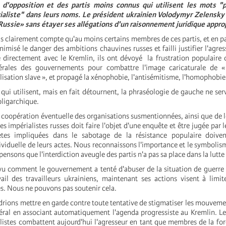
s d'opposition et des partis moins connus qui utilisent les mots "p
ialiste" dans leurs noms. Le président ukrainien Volodymyr Zelensky 
 Russie» sans étayer ses allégations d'un raisonnement juridique appro
 clairement compte qu'au moins certains membres de ces partis, et en par
imisé le danger des ambitions chauvines russes et failli justifier l'agres
lé directement avec le Kremlin, ils ont dévoyé la frustration populaire 
bérales des gouvernements pour combattre l'image caricaturale de «
vilisation slave », et propagé la xénophobie, l'antisémitisme, l'homophobie 
ui utilisent, mais en fait détournent, la phraséologie de gauche ne serv
oligarchique.
coopération éventuelle des organisations susmentionnées, ainsi que de
es impérialistes russes doit faire l'objet d'une enquête et être jugée par l
tes impliquées dans le sabotage de la résistance populaire doive
ividuelle de leurs actes. Nous reconnaissons l'importance et le symbolism
ensons que l'interdiction aveugle des partis n'a pas sa place dans la lutte
u comment le gouvernement a tenté d'abuser de la situation de guerre
vail des travailleurs ukrainiens, maintenant ses actions visent à limite
les. Nous ne pouvons pas soutenir cela.
drions mettre en garde contre toute tentative de stigmatiser les mouvem
éral en associant automatiquement l'agenda progressiste au Kremlin. Le
listes combattent aujourd'hui l'agresseur en tant que membres de la forc