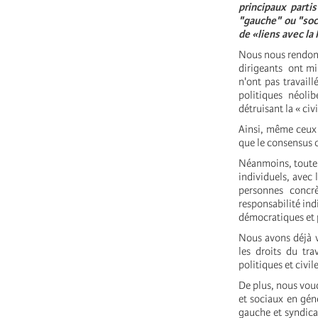
principaux parti
"gauche" ou "soc
de «liens avec la
Nous nous rendons
dirigeants ont min
n'ont pas travail
politiques néoli
détruisant la « ci
Ainsi, même ceux q
que le consensus 
Néanmoins, toute 
individuels, avec l
personnes concrè
responsabilité ind
démocratiques et p
Nous avons déjà v
les droits du tra
politiques et civi
De plus, nous vou
et sociaux en gén
gauche et syndica