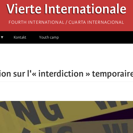
Vierte Internationale
Fourth International / Cuarta Internacional
Kontakt
Youth camp
ion sur l'« interdiction » temporair