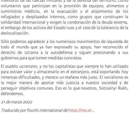
miembros de las fuerzas militares y de la defensa del territorio, como
voluntarios que participan en la provisión de equipos, alimentos y
suministros médicos, en la evacuación y el alojamiento de los
refugiados y desplazados internos, como grupos que construyen la
solidaridad internacional y exigen la condonación de la deuda externa,
el embargo de los activos del Estado ruso y el cese de la tolerancia de la
deslocalización.
Sólo podemos agradecer a los numerosos movimientos de izquierda de
todo el mundo que ya han expresado su apoyo, han reconocido el
derecho de Ucrania a la autodefensa y siguen presionando a sus
gobiernos para que tomen medidas concretas.
El pueblo ucraniano, y no los capitalistas que siempre lo han utilizado
para extraer valor y almacenarlo en el extranjero, está soportando hoy
inmensas dificultades, y merece un mañana más justo. El socialismo es
la mejor manera de aportar más justicia a nuestra sociedad y de
perseguir objetivos comunes. Eso es lo que nosotros, Sotsialnyi Rukh,
defendemos.
21 de marzo 2022
Traducido por fourth.international de
https://rev.or…