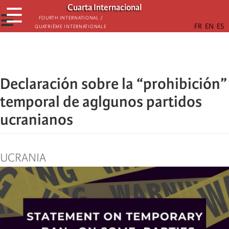
Skip
Cuarta Internacional
☰
to
☰
Fourth International /
Quatrième internationale
main
content
Declaración sobre la “prohibición”
temporal de aglgunos partidos
ucranianos
UCRANIA