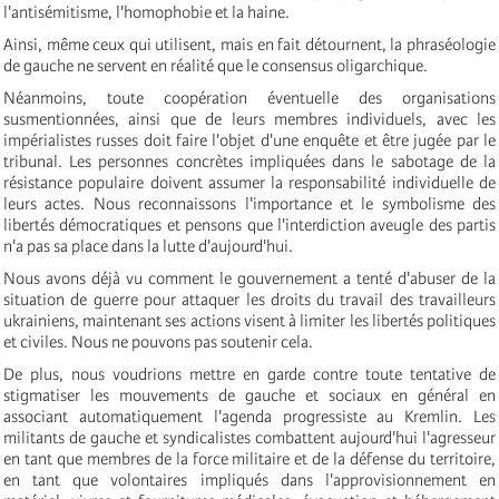
l'antisémitisme, l'homophobie et la haine.
Ainsi, même ceux qui utilisent, mais en fait détournent, la phraséologie
de gauche ne servent en réalité que le consensus oligarchique.
Néanmoins, toute coopération éventuelle des organisations
susmentionnées, ainsi que de leurs membres individuels, avec les
impérialistes russes doit faire l'objet d'une enquête et être jugée par le
tribunal. Les personnes concrètes impliquées dans le sabotage de la
résistance populaire doivent assumer la responsabilité individuelle de
leurs actes. Nous reconnaissons l'importance et le symbolisme des
libertés démocratiques et pensons que l'interdiction aveugle des partis
n'a pas sa place dans la lutte d'aujourd'hui.
Nous avons déjà vu comment le gouvernement a tenté d'abuser de la
situation de guerre pour attaquer les droits du travail des travailleurs
ukrainiens, maintenant ses actions visent à limiter les libertés politiques
et civiles. Nous ne pouvons pas soutenir cela.
De plus, nous voudrions mettre en garde contre toute tentative de
stigmatiser les mouvements de gauche et sociaux en général en
associant automatiquement l'agenda progressiste au Kremlin. Les
militants de gauche et syndicalistes combattent aujourd'hui l'agresseur
en tant que membres de la force militaire et de la défense du territoire,
en tant que volontaires impliqués dans l'approvisionnement en