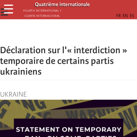
Aller
Quatrième internationale
☰
au
☰
Fourth International /
Cuarta Internacional
contenu
principal
Déclaration sur l'« interdiction »
temporaire de certains partis
ukrainiens
UKRAINE