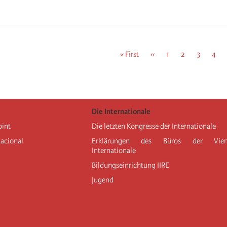
First
« First
Previous
‹‹
Seite
1
Seite
2
Seite
3
Seit
4
page
page
Die Internationale
oint
Die letzten Kongresse der Internationale
nacional
Erklärungen des Büros der Vier
Internationale
Bildungseinrichtung IIRE
Jugend