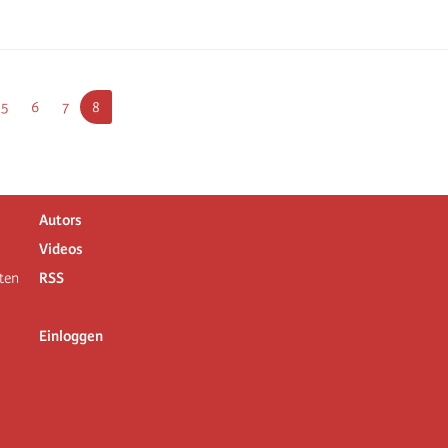
e
Seite
5
Seite
6
Seite
7
Current
8
page
Autors
Videos
ten
RSS
Einloggen