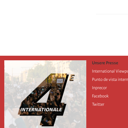
Pagination
Unsere Presse
International Viewp
Punto de vista inter
Inprecor
Facebook
Twitter