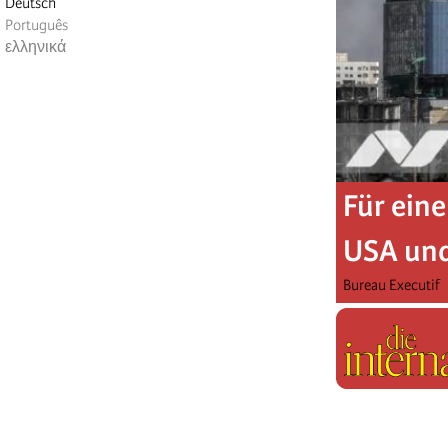
Deutsch
Português
ελληνικά
Für eine
USA und
Bureau Executif