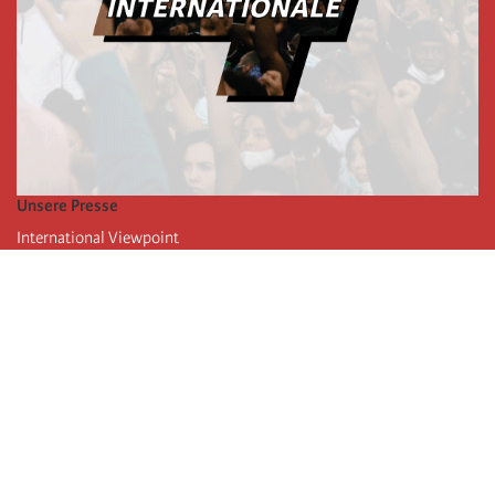
Unsere Presse
International Viewpoint
Punto de vista internacional
Inprecor
Facebook
Twitter
Die Internationale
Die letzten Kongresse der Internationale
Erklärungen des Büros der Vierten Internationale
Bildungseinrichtung IIRE