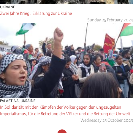
UKRAINE
Zwei Jahre Krieg : Erklärung zur Ukraine
Sunday 25 February 2024
PALÄSTINA
,
UKRAINE
In Solidarität mit den Kämpfen der Völker gegen den ungezügelten
Imperialismus, für die Befreiung der Völker und die Rettung der Umwelt
Wednesday 25 October 2023
Pagination