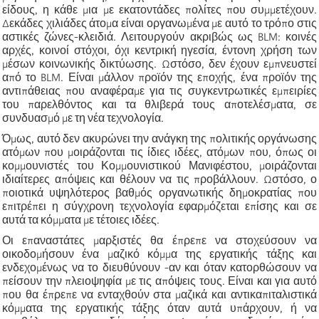
είδους, η κάθε μια με εκατοντάδες πολίτες που συμμετέχουν.
Δεκάδες χιλιάδες άτομα είναι οργανωμένα με αυτό το τρόπο στις
αστικές ζώνες-κλειδιά. Λειτουργούν ακριβώς ως BLM: κοινές
αρχές, κοινοί στόχοι, όχι κεντρική ηγεσία, έντονη χρήση των
μέσων κοινωνικής δικτύωσης. Ωστόσο, δεν έχουν εμπνευστεί
από το BLM. Είναι μάλλον προϊόν της εποχής, ένα προϊόν της
αντιπάθειας που αναφέραμε για τις συγκεντρωτικές εμπειρίες
του παρελθόντος και τα θλιβερά τους αποτελέσματα, σε
συνδυασμό με τη νέα τεχνολογία.
Όμως, αυτό δεν ακυρώνει την ανάγκη της πολιτικής οργάνωσης
ατόμων που μοιράζονται τις ίδιες ιδέες, ατόμων που, όπως οι
κομμουνιστές του Κομμουνιστικού Μανιφέστου, μοιράζονται
ιδιαίτερες απόψεις και θέλουν να τις προβάλλουν. Ωστόσο, ο
ποιοτικά υψηλότερος βαθμός οργανωτικής δημοκρατίας που
επιτρέπει η σύγχρονη τεχνολογία εφαρμόζεται επίσης και σε
αυτά τα κόμματα με τέτοιες ιδέες.
Οι επαναστάτες μαρξιστές θα έπρεπε να στοχεύσουν να
οικοδομήσουν ένα μαζικό κόμμα της εργατικής τάξης και
ενδεχομένως να το διευθύνουν -αν και όταν κατορθώσουν να
πείσουν την πλειοψηφία με τις απόψεις τους. Είναι και για αυτό
που θα έπρεπε να ενταχθούν στα μαζικά και αντικαπιταλιστικά
κόμματα της εργατικής τάξης όταν αυτά υπάρχουν, ή να