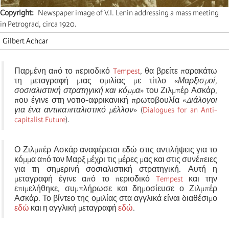
Copyright
Newspaper image of V.I. Lenin addressing a mass meeting
in Petrograd, circa 1920.
Gilbert Achcar
Παρμένη από το περιοδικό
Tempest
, θα βρείτε παρακάτω
τη μεταγραφή μιας ομιλίας με τίτλο «
Μαρξισμοί,
σοσιαλιστική στρατηγική και κόμμα
» του Ζιλμπέρ Ασκάρ,
που έγινε στη νοτιο-αφρικανική πρωτοβουλία «
Διάλογοι
για ένα αντικαπιταλιστικό μέλλον
» (
Dialogues for an Anti-
capitalist Future
).
Ο Ζιλμπέρ Ασκάρ αναφέρεται εδώ στις αντιλήψεις για το
κόμμα από τον Μαρξ μέχρι τις μέρες μας και στις συνέπειες
για τη σημερινή σοσιαλιστική στρατηγική. Αυτή η
μεταγραφή έγινε από το περιοδικό
Tempest
και την
επιμελήθηκε, συμπλήρωσε και δημοσίευσε ο Ζιλμπέρ
Ασκάρ. Το βίντεο της ομιλίας στα αγγλικά είναι διαθέσιμο
εδώ
και η αγγλική μεταγραφή
εδώ
.