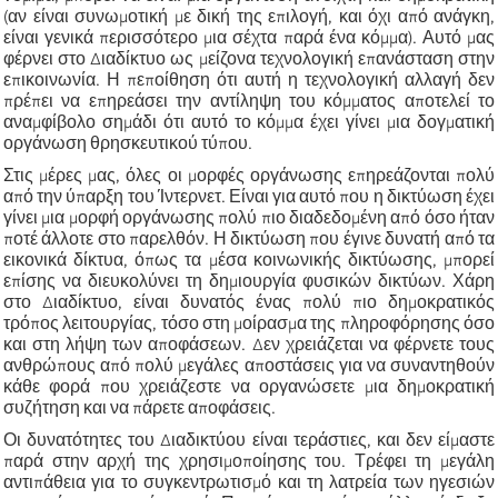
(αν είναι συνωμοτική με δική της επιλογή, και όχι από ανάγκη,
είναι γενικά περισσότερο μια σέχτα παρά ένα κόμμα). Αυτό μας
φέρνει στο Διαδίκτυο ως μείζονα τεχνολογική επανάσταση στην
επικοινωνία. Η πεποίθηση ότι αυτή η τεχνολογική αλλαγή δεν
πρέπει να επηρεάσει την αντίληψη του κόμματος αποτελεί το
αναμφίβολο σημάδι ότι αυτό το κόμμα έχει γίνει μια δογματική
οργάνωση θρησκευτικού τύπου.
Στις μέρες μας, όλες οι μορφές οργάνωσης επηρεάζονται πολύ
από την ύπαρξη του Ίντερνετ. Είναι για αυτό που η δικτύωση έχει
γίνει μια μορφή οργάνωσης πολύ πιο διαδεδομένη από όσο ήταν
ποτέ άλλοτε στο παρελθόν. Η δικτύωση που έγινε δυνατή από τα
εικονικά δίκτυα, όπως τα μέσα κοινωνικής δικτύωσης, μπορεί
επίσης να διευκολύνει τη δημιουργία φυσικών δικτύων. Χάρη
στο Διαδίκτυο, είναι δυνατός ένας πολύ πιο δημοκρατικός
τρόπος λειτουργίας, τόσο στη μοίρασμα της πληροφόρησης όσο
και στη λήψη των αποφάσεων. Δεν χρειάζεται να φέρνετε τους
ανθρώπους από πολύ μεγάλες αποστάσεις για να συναντηθούν
κάθε φορά που χρειάζεστε να οργανώσετε μια δημοκρατική
συζήτηση και να πάρετε αποφάσεις.
Οι δυνατότητες του Διαδικτύου είναι τεράστιες, και δεν είμαστε
παρά στην αρχή της χρησιμοποίησης του. Τρέφει τη μεγάλη
αντιπάθεια για το συγκεντρωτισμό και τη λατρεία των ηγεσιών