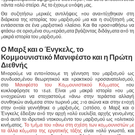
πάντα πολύ στείρο. Ας το έχουμε υπόψη μας.
Θα συζητήσω μερικές αντιλήψεις που αναπτύχθηκαν στη
διάρκεια της ιστορίας του μαρξισμού μια και η συζήτησή μας
εντάσσεται σε ένα μαρξιστικό πλαίσιο. Και θα προσπαθήσω να
φτάσω σε ορισμένα συμπεράσματα βγάζοντας διδάγματα από τη
μακρά ιστορία του μαρξισμού.
Ο Μαρξ και ο Ένγκελς, το
Κομμουνιστικό Μανιφέστο και η Πρώτη
Διεθνής
Μπορούμε να εντοπίσουμε τη γέννηση του μαρξισμού ως
συνδυασμένου θεωρητικού και πρακτικού προσανατολισμού,
στο
Μανιφέστο του Κομμουνιστικού Κόμματος
που
κυκλοφόρησε το 1848. Είναι μια μακρά ιστορία που μας
υποχρεώνει να στοχαστούμε πάνω στην τεράστια αλλαγή
συνθηκών ανάμεσα στον τωρινό μας 21ο αιώνα και στην εποχή
στην οποία γεννήθηκε ο μαρξισμός. Ωστόσο, ο Μαρξ και ο
Ένγκελς έδειξαν από την αρχή πολύ ευελιξία, αρχής γενομένης
από αυτό το ιδρυτικό ντοκουμέντο του μαρξισμού ως πολιτικού
κινήματος.
Το τμήμα του πάνω στη σχέση των κομμουνιστών με
τα άλλα κόμματα της εργατικής τάξης
είναι πολύ γνωστό, και