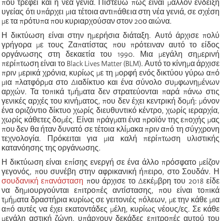
που τρέφει και η νέα γενιά. Πιστεύω πως είναι μάλλον ένδειξη
υγείας ότι υπάρχει μια τέτοια αντιπάθεια στη νέα γενιά, σε σχέση
με τα πρότυπα που κυριαρχούσαν στον 20ο αιώνα.
Η δικτύωση είναι στην ημερήσια διάταξη. Αυτό άρχισε πολύ
γρήγορα με τους Ζαπατίστας που πρότειναν αυτό το είδος
οργάνωσης στη δεκαετία του 1990. Μια μεγάλη σημερινή
περίπτωση είναι το Black Lives Matter (BLM). Αυτό το κίνημα άρχισε
πριν μερικά χρόνια, κυρίως με τη μορφή ενός δικτύου γύρω από
μια πλατφόρμα στο Διαδίκτυο και ένα σύνολο συμφωνημένων
αρχών. Τα τοπικά τμήματα δεν στρατεύονται παρά πάνω στις
γενικές αρχές του κινήματος, που δεν έχει κεντρική δομή: μόνον
ένα οριζόντιο δίκτυο χωρίς διευθυντικό κέντρο, χωρίς ιεραρχία,
χωρίς κάθετες δομές. Είναι πράγματι ένα προϊόν της εποχής μας
που δεν θα ήταν δυνατό σε τέτοια κλίμακα πριν από τη σύγχρονη
τεχνολογία. Πρόκειται για μια καλή περίπτωση υλιστικής
κατανόησης της οργάνωσης.
Η δικτύωση είναι επίσης ενεργή σε ένα άλλο πρόσφατο μείζον
γεγονός, που συνέβη στην αφρικανική ήπειρο, στο Σουδάν. Η
σουδανική επανάσταση
που άρχισε το Δεκέμβρη του 2018 είδε
να δημιουργούνται επιτροπές αντίστασης, που είναι τοπικά
τμήματα δραστήρια κυρίως σε γειτονιές πόλεων, με την κάθε μια
από αυτές να έχει εκατοντάδες μέλη, κυρίως νέους/ες. Σε κάθε
μεγάλη αστική ζώνη, υπάρχουν δεκάδες επιτροπές αυτού του