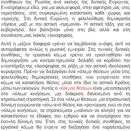
συνθηκών της Ρωσίας από εκείνες της δυτικής Ευρώπης.
Επιστρέφουμε εδώ, για μια ακόμα φορά, στην αφετηρία μας: στις
περιστάσεις, στη συγκεκριμένη κατάσταση κάθε χώρας και
περιοχής. Στη δυτική Ευρώπη, η φιλελεύθερη δημοκρατία
πήγαινε μαζί με την αστική «ηγεμονία». Η αστική τάξη, για να
κυβερνήσει, δεν βασιζόταν μόνο στη βία, αλλά και στη
συναίνεση μιας λαϊκής πλειοψηφίας.
Αυτή η μείζων διαφορά πρέπει να λαμβάνεται υπόψη, αντί να
αντιγράφεται απλώς η ρωσική εμπειρία. Στις τυπικές δυτικές
συνθήκες, το εργατικό κόμμα πρέπει να προσπαθήσει να
δημιουργήσει μια κοντρα-ηγεμονία, δηλαδή να κερδίσει την
υποστήριξη της πλειοψηφίας σε ρήξη με την αστική ιδεολογική
κυριαρχία. Πρέπει να διεξαγάγει ένα πόλεμο θέσεων μέσα στις
φιλελεύθερες δημοκρατικές συνθήκες που επιτρέπουν στο
κόμμα να κατακτήσει θέσεις μέσα στο ίδιο το αστικό Κράτος
μέσω των εκλογών. Αυτός ο
πόλεμος θέσεων
είναι μια εισαγωγή
στο πόλεμο κινήσεων, μια διάκριση δανεισμένη από τη
στρατιωτική στρατηγική. Σε ένα πόλεμο θέσεων, μια στρατιωτική
δύναμη οχυρώνεται πίσω από θέσεις και προπύργια, ενώ σε ένα
πόλεμο κινήσεων, τα στρατεύματα μπαίνουν σε κίνηση για να
κατακτήσουν το έδαφος του εχθρού και να συντρίψουν την
ένοπλη δύναμή του. Έτσι, στις τυπικές δυτικές συνθήκες, το
εργατικό κόμμα θα έπρεπε να διεξαγάγει ένα παρατεταμένο