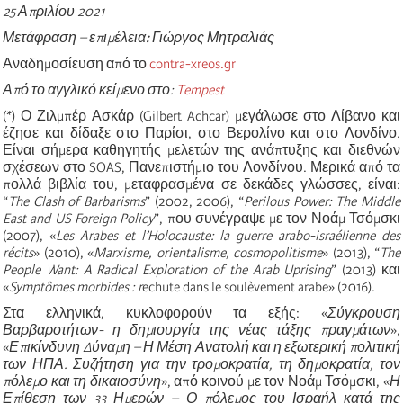
25 Απριλίου 2021
Μετάφραση – επιμέλεια
:
Γιώργος Μητραλιάς
Αναδημοσίευση από το
contra-xreos.gr
Από το αγγλικό κείμενο στο:
Tempest
(*) Ο Ζιλμπέρ Ασκάρ (Gilbert Achcar) μεγάλωσε στο Λίβανο και
έζησε και δίδαξε στο Παρίσι, στο Βερολίνο και στο Λονδίνο.
Είναι σήμερα καθηγητής μελετών της ανάπτυξης και διεθνών
σχέσεων στο SOAS, Πανεπιστήμιο του Λονδίνου. Μερικά από τα
πολλά βιβλία του, μεταφρασμένα σε δεκάδες γλώσσες, είναι:
“
The Clash of Barbarisms
” (2002, 2006), “
Perilous Power: The Middle
East and US Foreign Policy
”, που συνέγραψε με τον Νοάμ Τσόμσκι
(2007), «
Les Arabes et l’Holocauste: la guerre arabo-israélienne des
récits
» (2010), «
Marxisme, orientalisme, cosmopolitisme
» (2013), “
The
People Want: A Radical Exploration of the Arab Uprising
” (2013) και
«
Symptômes morbides : r
echute dans le soulèvement arabe» (2016).
Στα ελληνικά, κυκλοφορούν τα εξής: «
Σύγκρουση
Βαρβαροτήτων- η δημιουργία της νέας τάξης πραγμάτων
»,
«
Επικίνδυνη Δύναμη – Η Μέση Ανατολή και η εξωτερική πολιτική
των ΗΠΑ. Συζήτηση για την τρομοκρατία, τη δημοκρατία, τον
πόλεμο και τη δικαιοσύνη
», από κοινού με τον Νοάμ Τσόμσκι, «
Η
Επίθεση των 33 Ημερών – Ο πόλεμος του Ισραήλ κατά της