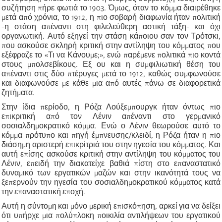
συζήτηση πήρε φωτιά το 1903. Όμως, όταν το κόμμα διαιρέθηκε
μετά από χρόνια, το 1912, η πιο σοβαρή διαφωνία ήταν πολιτική
-η στάση απέναντι στη φιλελεύθερη αστική τάξη- και όχι
οργανωτική. Αυτό εξηγεί την στάση κάποιου σαν τον Τρότσκι,
που ασκούσε σκληρή κριτική στην αντίληψη του κόμματος που
εξέφραζε το «Τι να Κάνουμε;», ενώ παρέμενε πολιτικά πιο κοντά
στους μπολσεβίκους. Εξ ου και η συμφιλιωτική θέση του
απέναντι στις δύο πτέρυγες μετά το 1912, καθώς συμφωνούσε
και διαφωνούσε με κάθε μια από αυτές πάνω σε διαφορετικά
ζητήματα.
Στην ίδια περίοδο, η Ρόζα Λούξεμπουργκ ήταν όντως πιο
επικριτική από τον Λένιν απέναντι στο γερμανικό
σοσιαλδημοκρατικό κόμμα. Ενώ ο Λένιν θεωρούσε αυτό το
κόμμα πρότυπο και πηγή έμπνευσης/κλειδί, η Ρόζα ήταν η πιο
διάσημη αριστερή επικρίτριά του στην ηγεσία του κόμματος. Και
αυτή επίσης ασκούσε κριτική στην αντίληψη του κόμματος του
Λένιν, επειδή την διακατείχε βαθιά πίστη στο επαναστατικό
δυναμικό των εργατικών μαζών και στην ικανότητά τους να
ξεπερνούν την ηγεσία του σοσιαλδημοκρατικού κόμματος κατά
την επαναστατική εποχή.
Αυτή η σύντομη και μόνο μερική επισκόπηση, αρκεί για να δείξει
ότι υπήρχε μια πολύπλοκη ποικιλία αντιλήψεων του εργατικού