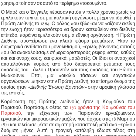
χρησιμοποίησαν σε αυτό το περίφημο ντοκουμέντο.
Ο Μαρξ και ο Ένγκελς πέρασαν κατόπιν πολλά χρόνια χωρίς να
εμπλακούν τυπικά σε μια πολιτική οργάνωση, μέχρι να ιδρυθεί η
Πρώτη Διεθνής το 1864. Ο ρόλος που έβλεπαν να παίζουν εκείνη
την εποχή ήταν περισσότερο να δρουν κατευθείαν στο διεθνές
επίπεδο, παρά να εμπλακούν σε μια εθνική οργάνωση. Η Πρώτη
Διεθνής συσπείρωσε ένα πλατύ φάσμα ρευμάτων. Ήταν το
διαμετρικά αντίθετο του μονολιθισμού, περιλαμβάνοντας αυτούς
που θα αποκαλούσαμε σήμερα αριστερούς ρεφορμιστές, καθώς
και και αναρχικούς, και φυσικά, μαρξιστές. Οι ίδιοι οι αναρχικοί
αποτελούνταν κυρίως από δύο διαφορετικά ρεύματα: τους
οπαδούς του Γάλλου Προυντόν και τους οπαδούς του Ρώσου
Μπακούνιν. Έτσι, μια ποικιλία τάσεων και εργατικών
οργανώσεων μπήκαν στην Πρώτη Διεθνή, το επίσημο όνομα της
οποίας ήταν
«Διεθνής Ένωση Εργατών»
στην αρχαϊκή γλώσσα
της εποχής.
Κορύφωση της Πρώτης Διεθνούς ήταν η Κομμούνα του
Παρισιού. Γιορτάσαμε φέτος τα
150 χρόνια της Κομμούνας του
Παρισιού
, την εξέγερση των Παρισινών εργαζόμενων,
εργατικών και μικροαστικών μαζών, που άρχισε στις 18 Μαρτίου
1871 και τελείωσε μέσα σε αιματηρή καταστολή μετά από περίπου
δυόμιση μήνες. Αυτή η τραγική κατάληξη έδωσε τέλος στη