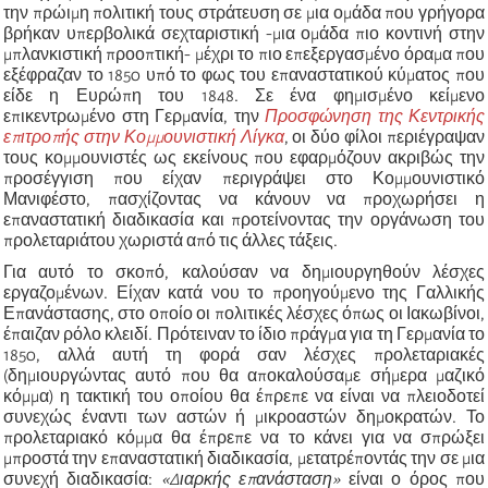
την πρώιμη πολιτική τους στράτευση σε μια ομάδα που γρήγορα
βρήκαν υπερβολικά σεχταριστική -μια ομάδα πιο κοντινή στην
μπλανκιστική προοπτική- μέχρι το πιο επεξεργασμένο όραμα που
εξέφραζαν το 1850 υπό το φως του επαναστατικού κύματος που
είδε η Ευρώπη του 1848. Σε ένα φημισμένο κείμενο
επικεντρωμένο στη Γερμανία, την
Προσφώνηση της Κεντρικής
επιτροπής στην Κομμουνιστική Λίγκα
, οι δύο φίλοι περιέγραψαν
τους κομμουνιστές ως εκείνους που εφαρμόζουν ακριβώς την
προσέγγιση που είχαν περιγράψει στο Κομμουνιστικό
Μανιφέστο, πασχίζοντας να κάνουν να προχωρήσει η
επαναστατική διαδικασία και προτείνοντας την οργάνωση του
προλεταριάτου χωριστά από τις άλλες τάξεις.
Για αυτό το σκοπό, καλούσαν να δημιουργηθούν λέσχες
εργαζομένων. Είχαν κατά νου το προηγούμενο της Γαλλικής
Επανάστασης, στο οποίο οι πολιτικές λέσχες όπως οι Ιακωβίνοι,
έπαιζαν ρόλο κλειδί. Πρότειναν το ίδιο πράγμα για τη Γερμανία το
1850, αλλά αυτή τη φορά σαν λέσχες προλεταριακές
(δημιουργώντας αυτό που θα αποκαλούσαμε σήμερα μαζικό
κόμμα) η τακτική του οποίου θα έπρεπε να είναι να πλειοδοτεί
συνεχώς έναντι των αστών ή μικροαστών δημοκρατών. Το
προλεταριακό κόμμα θα έπρεπε να το κάνει για να σπρώξει
μπροστά την επαναστατική διαδικασία, μετατρέποντάς την σε μια
συνεχή διαδικασία:
«Διαρκής επανάσταση»
είναι ο όρος που