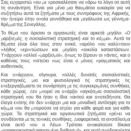
Σας ευχαριστώ που με προσκαλέσατε να πάρω το λόγο σε αυτή
τη συνάντηση. Είναι για μένα μια θαυμάσια ευκαιρία για να
συζητήσω αυτά τα ζητήματα με τους συντρόφους της Αφρικής,
την ήπειρο στην οποία γεννήθηκα και μεγάλωσα ως γέννημα-
θρέμμα της Σενεγάλης.
Το θέμα που όρισαν οι οργανωτές είναι αρκετά μεγάλο: «
Ο
μαρξισμός, η σοσιαλιστική στρατηγική και το κόμμα
». Αυτά τα
θέματα είναι όλα τους στον ενικό, παρόλο που καλύπτουν
πλήθος περιπτώσεων και μεγάλη ποικιλία καταστάσεων.
Υπάρχουν πολλοί «μαρξισμοί», όπως το ξέρουν οι πάντες, και ο
καθένας τους πιστεύει πως είναι ο μόνος πραγματικός και
αυθεντικός.
Και υπάρχουν, σίγουρα, πολλές δυνατές σοσιαλιστικές
στρατηγικές, μια και φυσιολογικά τις στρατηγικές τις
επεξεργαζόμαστε σε συνάρτηση με τις συγκεκριμένες συνθήκες
κάθε χώρας. Δεν μπορεί να υπάρξει παγκόσμια σοσιαλιστική
στρατηγική που θα ήταν η ίδια παντού και οποτεδήποτε. Θα
έλεγα επίσης ότι δεν υπάρχει μια και μοναδική αντίληψη για το
κόμμα που θα μπορούσε να ισχύει για κάθε φορά και για κάθε
χώρα. Τα στρατηγικά και οργανωτικά ζητήματα πρέπει να
συνδέονται με τις τοπικές συνθήκες. Διαφορετικά, το αποτέλεσμα
είναι αυτό που ο Λέων Τρότσκι αποκαλούσε δίκαια
«γραφειοκρατικά αφηρημένο διεθνισμό», και αυτό αποδεικνύεται