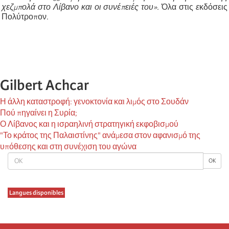
χεζμπολά στο Λίβανο και οι συνέπειές του».
Όλα στις
ε
κδόσεις
Πολύτροπον.
Gilbert Achcar
Η άλλη καταστροφή: γενοκτονία και λιμός στο Σουδάν
Πού πηγαίνει η Συρία;
Ο Λίβανος και η ισραηλινή στρατηγική εκφοβισμού
"Το κράτος της Παλαιστίνης" ανάμεσα στον αφανισμό της
υπόθεσης και στη συνέχιση του αγώνα
OK
OK
Langues disponibles