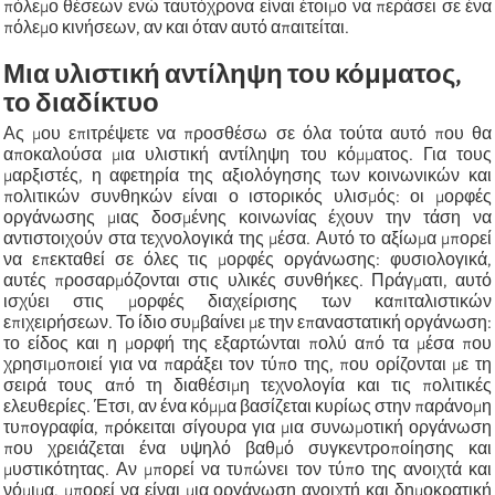
πόλεμο θέσεων ενώ ταυτόχρονα είναι έτοιμο να περάσει σε ένα
πόλεμο κινήσεων, αν και όταν αυτό απαιτείται.
Μια υλιστική αντίληψη του κόμματος,
το
δ
ιαδίκτυο
Ας μου επιτρέψετε να προσθέσω σε όλα τούτα αυτό που θα
αποκαλούσα μια υλιστική αντίληψη του κόμματος. Για τους
μαρξιστές, η αφετηρία της αξιολόγησης των κοινωνικών και
πολιτικών συνθηκών είναι ο ιστορικός υλισμός: οι μορφές
οργάνωσης μιας δοσμένης κοινωνίας έχουν την τάση να
αντιστοιχούν στα τεχνολογικά της μέσα. Αυτό το αξίωμα μπορεί
να επεκταθεί σε όλες τις μορφές οργάνωσης: φυσιολογικά,
αυτές προσαρμόζονται στις υλικές συνθήκες. Πράγματι, αυτό
ισχύει στις μορφές διαχείρισης των καπιταλιστικών
επιχειρήσεων. Το ίδιο συμβαίνει με την επαναστατική οργάνωση:
το είδος και η μορφή της εξαρτώνται πολύ από τα μέσα που
χρησιμοποιεί για να παράξει τον τύπο της, που ορίζονται με τη
σειρά τους από τη διαθέσιμη τεχνολογία και τις πολιτικές
ελευθερίες. Έτσι, αν ένα κόμμα βασίζεται κυρίως στην παράνομη
τυπογραφία, πρόκειται σίγουρα για μια συνωμοτική οργάνωση
που χρειάζεται ένα υψηλό βαθμό συγκεντροποίησης και
μυστικότητας. Αν μπορεί να τυπώνει τον τύπο της ανοιχτά και
νόμιμα, μπορεί να είναι μια οργάνωση ανοιχτή και δημοκρατική