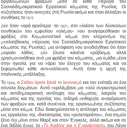
οργανωμένων φραξιών μέσα σε κάθε πτέρυγα του
Σοσιαλδημοκρατικού Εργατικού κόμματος της Ρωσίας. Οι
συζητήσεις ήταν ανοιχτές στη Ρωσία ακόμα και όταν άλλαξαν οι
συνθήκες το 1917.
Δεν ήταν παρά αργότερα -το 1921, στο πλαίσιο των δύσκολων
συνθηκών του εμφυλίου πολέμου- που απαγορεύθηκαν οι
φράξιες στο Κομμουνιστικό κόμμα (τον κληρονόμο της
μπολσεβίκικης πτέρυγας του Σοσιαλδημοκρατικού Εργατικού
κόμματος της Ρωσίας), μια απόφαση που αποδείχθηκε ότι ήταν
μοιραίο λάθος. Δεν έλυσε κανένα πρόβλημα, αλλά
χρησιμοποιήθηκε από μια φράξια του κόμματος, μια ομάδα μέσα
στην ηγεσία, για να πάρει τον έλεγχο του κόμματος και να
ξεφορτωθεί κάθε αντιπολίτευση. Αυτή ήταν η αρχή της
σταλινικής μετάλλαξης.
Το 1924, ο
Στάλιν όρισε ξανά το λενινισμό
και τον ενέταξε σε ένα
σύνολο δογμάτων. Αυτό περιλάμβανε μια πολύ συγκεντρωτική
και αντιδημοκρατική αντίληψη του κόμματος: λατρεία του
κόμματος και της ηγεσίας του, σιδηρά πειθαρχία, απαγόρευση
των φραξιών και, κατά συνέπεια, της οργανωμένης συζήτησης
μέσα στο κόμμα. Εδώ διακηρύσσεται η αντίληψη του κόμματος
ως εργαλείου της «δικτατορίας του προλεταριάτου», ένα σημείο
ξένο όχι μόνο στον Μαρξ και στον Ένγκελς, αλλά ακόμα και σε
ένα βιβλίο όπως το «
Το Κράτος και η Επανάσταση
» του Λένιν