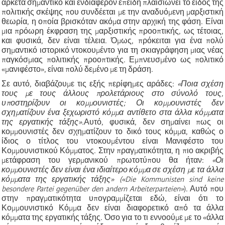
αρκετά σημαντικό και ενδιαφέρον επειδή πλαισιώνει το είδος της
πολιτικής σκέψης που συνδέεται με την αναδυόμενη μαρξιστική
θεωρία, η οποία βρισκόταν ακόμα στην αρχική της φάση. Είναι
μια πρόωρη έκφραση της μαρξιστικής προοπτικής, ως τέτοιας,
και φυσικά, δεν είναι τέλεια. Όμως, πρόκειται για ένα πολύ
σημαντικό ιστορικό ντοκουμέντο για τη σκιαγράφηση μιας νέας
παγκόσμιας πολιτικής προοπτικής. Εμπνευσμένο ως πολιτικό
«μανιφέστο», είναι πολύ δεμένο με τη δράση.
Σε αυτό, διαβάζουμε τις εξής περίφημες αράδες:
«Ποια σχέση
τους με τους άλλους προλετάριους στο σύνολό τους,
υποστηρίζουν οι κομμουνιστές; Οι κομμουνιστές δεν
σχηματίζουν ένα ξεχωριστό κόμμα αντίθετο στα άλλα κόμματα
της εργατικής τάξης».
Αυτό, φυσικά, δεν σημαίνει πως οι
κομμουνιστές δεν σχηματίζουν το δικό τους κόμμα, καθώς ο
ίδιος ο τίτλος του ντοκουμέντου είναι Μανιφέστο του
Κομμουνιστικού Κόμματος. Στην πραγματικότητα, η πιο ακριβής
μετάφραση του γερμανικού πρωτοτύπου θα ήταν:
«Οι
κομμουνιστές δεν είναι ένα ιδιαίτερο κόμμα σε σχέση με τα άλλα
κόμματα της εργατικής τάξης» («Die Kommunisten sind keine
besondere Partei gegenüber den andern Arbeiterparteien»
). Αυτό που
στην πραγματικότητα υπογραμμίζεται εδώ, είναι ότι το
Κομμουνιστικό Κόμμα δεν είναι διαφορετικό από τα άλλα
κόμματα της εργατικής τάξης. Όσο για το τι εννοούμε με το «άλλα