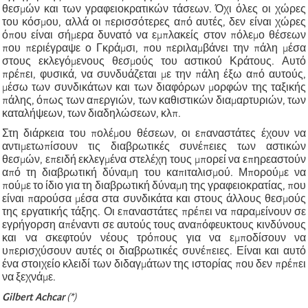
θεσμών και των γραφειοκρατικών τάσεων. Όχι όλες οι χώρες
του κόσμου, αλλά οι περισσότερες από αυτές, δεν είναι χώρες
όπου είναι σήμερα δυνατό να εμπλακείς στον πόλεμο θέσεων
που περιέγραψε ο Γκράμσι, που περιλαμβάνει την πάλη μέσα
στους εκλεγόμενους θεσμούς του αστικού Κράτους. Αυτό
πρέπει, φυσικά, να συνδυάζεται με την πάλη έξω από αυτούς,
μέσω των συνδικάτων και των διαφόρων μορφών της ταξικής
πάλης, όπως των απεργιών, των καθιστικών διαμαρτυριών, των
καταλήψεων, των διαδηλώσεων, κλπ.
Στη διάρκεια του πολέμου θέσεων, οι επαναστάτες έχουν να
αντιμετωπίσουν τις διαβρωτικές συνέπειες των αστικών
θεσμών, επειδή εκλεγμένα στελέχη τους μπορεί να επηρεαστούν
από τη διαβρωτική δύναμη του καπιταλισμού. Μπορούμε να
πούμε το ίδιο για τη διαβρωτική δύναμη της γραφειοκρατίας, που
είναι παρούσα μέσα στα συνδικάτα και στους άλλους θεσμούς
της εργατικής τάξης. Οι επαναστάτες πρέπει να παραμείνουν σε
εγρήγορση απέναντι σε αυτούς τους αναπόφευκτους κινδύνους
και να σκεφτούν νέους τρόπους για να εμποδίσουν να
υπερισχύσουν αυτές οι διαβρωτικές συνέπειες. Είναι και αυτό
ένα στοιχείο κλειδί των διδαγμάτων της ιστορίας που δεν πρέπει
να ξεχνάμε.
Gilbert Achcar
(*)