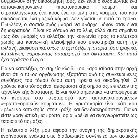
συμβάλουν στην οικοδόμησή τους. Δεν είναι οικοδομώντας ένα
αυτοανακηρυγμένο «πρωτοποριακό κόμμα» και
στρατολογώντας ένα προς ένα τα μέλη στις γραμμές του που
οικοδομείται ένα μαζικό κόμμα. Δεν γίνεται με αυτό το τρόπο.
Επιπλέον, ο σοσιαλισμός μπορεί να υπάρχει μόνον όταν είναι
δημοκρατικός. Είναι κοινότυπο να το λέμε, αλλά αυτό σημαίνει
πως δεν μπορείς να αλλάξεις την κοινωνία προς το καλύτερο
χωρίς μια κοινωνική πλειοψηφία που υποστηρίζει αυτή
την
αλλαγή. Διαφορετικά, όπως το έχει δείξει η ιστορία τόσο τραγικά,
καταλήγεις παράγοντας αυταρχισμό και δικτατορία. Και αυτό
έχει τεράστιο τίμημα.
Για να καταλήξω, το σημείο κλειδί που παρουσίασα στην αρχή
είναι ότι ο τύπος οργάνωσης εξαρτάται από τις συγκεκριμένες
συνθήκες του τόπου όπου αυτή πρέπει να οικοδομηθεί. Ο
χρόνος και ο τόπος είναι αποφασιστικής σημασίας, επιπλέον της
τεχνολογικής διάστασης. Είναι πολύ σημαντικό να αποφύγουμε
να πέσουμε στο σεχταρισμό των αυτοανακηρυγμένων
«πρωτοποριακών κομμάτων». Η πρωτοπορία είναι κάτι που
πρέπει να κατακτηθεί στην πράξη, και δεν διακηρύσσεται. Για να
είστε πραγματικά μια πρωτοπορία, πρέπει να αναγνωριστείτε ως
τέτοια από τις μάζες.
Η τελευταία λέξη μου αφορά την ανάγκη της δημοκρατικής
εγρήγορσης ενάντια στις διαβρωτικές συνέπειες των αστικών