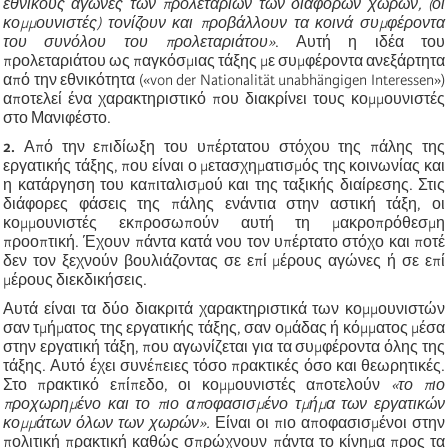
εθνικούς αγώνες των προλετάριων των διαφόρων χωρών, (οι
κομμουνιστές) τονίζουν και προβάλλουν τα κοινά συμφέροντα
του συνόλου του προλεταριάτου»
. Αυτή η ιδέα του
προλεταριάτου ως παγκόσμιας τάξης με συμφέροντα ανεξάρτητα
από την εθνικότητα («von der Nationalität unabhängigen Interessen»)
αποτελεί ένα χαρακτηριστικό που διακρίνει τους κομμουνιστές
στο Μανιφέστο.
2.
Από την επιδίωξη του υπέρτατου στόχου της πάλης της
εργατικής τάξης, που είναι ο μετασχηματισμός της κοινωνίας και
η κατάργηση του καπιταλισμού και της ταξικής διαίρεσης. Στις
διάφορες φάσεις της πάλης ενάντια στην αστική τάξη, οι
κομμουνιστές εκπροσωπούν αυτή τη μακροπρόθεσμη
προοπτική. Έχουν πάντα κατά νου τον υπέρτατο στόχο και ποτέ
δεν τον ξεχνούν βουλιάζοντας σε επί μέρους αγώνες ή σε επί
μέρους διεκδικήσεις.
Αυτά είναι τα δύο διακριτά χαρακτηριστικά των κομμουνιστών
σαν τμήματος της εργατικής τάξης, σαν ομάδας ή κόμματος μέσα
στην εργατική τάξη, που αγωνίζεται για τα συμφέροντα όλης της
τάξης. Αυτό έχει συνέπειες τόσο πρακτικές όσο και θεωρητικές.
Στο πρακτικό επίπεδο, οι κομμουνιστές αποτελούν
«το πιο
προχωρημένο και το πιο αποφασισμένο τμήμα των εργατικών
κομμάτων όλων των χωρών».
Είναι οι πιο αποφασισμένοι στην
πολιτική πρακτική καθώς σπρώχνουν πάντα το κίνημα προς τα