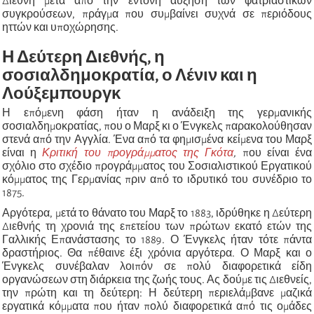
Διεθνή μετά από την έντονη αύξηση των φατριαστικών
συγκρούσεων, πράγμα που συμβαίνει συχνά σε περιόδους
ηττών και υποχώρησης.
Η Δεύτερη Διεθνής, η
σοσιαλδημοκρατία, ο Λένιν και η
Λούξεμπουργκ
Η επόμενη φάση ήταν η ανάδειξη της γερμανικής
σοσιαλδημοκρατίας, που ο Μαρξ κι ο Ένγκελς παρακολούθησαν
στενά από την Αγγλία. Ένα από τα φημισμένα κείμενα του Μαρξ
είναι η
Κριτική του προγράμματος της Γκότα
,
που είναι ένα
σχόλιο στο σχέδιο προγράμματος του Σοσιαλιστικού Εργατικού
κόμματος της Γερμανίας πριν από το ιδρυτικό του συνέδριο το
1875.
Αργότερα, μετά το θάνατο του Μαρξ το 1883, ιδρύθηκε η Δεύτερη
Διεθνής τη χρονιά της επετείου των πρώτων εκατό ετών της
Γαλλικής Επανάστασης το 1889. Ο Ένγκελς ήταν τότε πάντα
δραστήριος. Θα πέθαινε έξι χρόνια αργότερα. Ο Μαρξ και ο
Ένγκελς συνέβαλαν λοιπόν σε πολύ διαφορετικά είδη
οργανώσεων στη διάρκεια της ζωής τους. Ας δούμε τις Διεθνείς,
την πρώτη και τη δεύτερη: Η δεύτερη περιελάμβανε μαζικά
εργατικά κόμματα που ήταν πολύ διαφορετικά από τις ομάδες