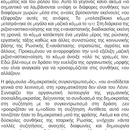
κόμματος και του ρόλου του. Αυτό το γεγονός κάνει ακόμα πιο
σημαντικό να λαμβάνονται υπόψη οι διάφορες συνθήκες των
διαφόρων χωρών μέσα στις οποίες βρίσκονταν εκείνοι/ες που
εξέφραζαν αυτές τις απόψεις. Το μπολσεβίκικο κόμμα
μετατράπηκε σε μεγάλο και μαζικό κόμμα το 1917. Στη διάρκεια της
ριζοσπαστικοποίησης και της επαναστατικής διαδικασίας εκείνη
τη χρονιά, το κόμμα κατάκτησε ένα μεγάλο μέρος της ρώσικης
εργατικής τάξης καθώς και άλλες συνιστώσες της κοινωνικής
βάσης της Ρωσικής Επανάστασης: στρατιώτες, αγρότες και
άλλους. Προκειμένου να απορροφήσει την υπό εξέλιξη μαζική
ριζοσπαστικοποίηση, το κόμμα άνοιξε πολύ τις γραμμές του.
Εδώ βλέπουμε εν δράσει την ευελιξία της οργανωτικής μορφής
που είναι αναγκαία για να προσαρμόζεται στις συνθήκες που
αλλάζουν.
Η φόρμουλα «δημοκρατικός συγκεντρωτισμός», που αποδίδεται
γενικά στο λενινισμό, στη πραγματικότητα δεν είναι του Λένιν.
Συνοψίζει την οργανωτική λειτουργία της γερμανικής
σοσιαλδημοκρατίας, δείχνοντας το συνδυασμό της δημοκρατίας
στη συζήτηση με το συγκεντρωτισμό στη δράση. Δεν
προοριζόταν να εμποδίσει τη συζήτηση. Αντίθετα, αυτό που
τονιζόταν ήταν το δημοκρατικό μισό της φράσης. Ακόμα και στις
δύσκολες συνθήκες της τσαρικής Ρωσίας, υπήρχαν πάντα
πολλές συζητήσεις, ανοιχτές διαφωνίες και δημιουργία