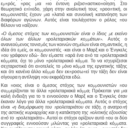
εμπρός, προς μια πιο έντονη ριζοσπαστικοποίηση. Στο
θεωρητικό επίπεδο, χάρη στην αναλυτική τους προοπτική, οι
κομμουνιστές έχουν μια πλατιά και συνολική κατανόηση των
διαφόρων αγώνων. Αυτός είναι τουλάχιστον ο ρόλος που
θέλουν να παίξουν.
«Ο άμεσος στόχος των κομμουνιστών είναι ο ίδιος με εκείνο
όλων των άλλων προλεταριακών κομμάτων».
Αυτός ο
ανανεούμενος τονισμός των κοινών σημείων είναι σημαντικός, η
ιδέα ότι εμείς, οι κομμουνιστές -και είναι ο Μαρξ και ο Ένγκελς
που γράφουν εδώ- δεν είμαστε παρά ένα από τα προλεταριακά
κόμματα, όχι το μόνο προλεταριακό κόμμα. Το να ισχυρίζεσαι
σεχταριστικά ότι αποτελείς το μόνο κόμμα της εργατικής τάξης
και ότι κανένα άλλο κόμμα δεν εκπροσωπεί την τάξη δεν είναι
σίγουρα η αντίληψη που εκφράζεται εδώ.
Και ποιος είναι ο άμεσος στόχος των κομμουνιστών που
συμμερίζονται τα άλλα προλεταριακά κόμμα; Πρόκειται για μια
καλή ένδειξη για το τι εννοούσαν ο Μαρξ και ο Ένγκελς όταν
έκαναν λόγο για άλλα προλεταριακά κόμματα. Αυτός ο στόχος
είναι
«η διαμόρφωση του προλεταριάτου σε τάξη, η ανατροπή
της αστικής κυριαρχίας και η κατάκτηση της πολιτικής εξουσίας
από το προλεταριάτο»
. Αυτοί οι στόχοι ορίζουν αυτό που οι δύο
συγγραφείς εννοούσαν μιλώντας για προλεταριακά κόμματα.