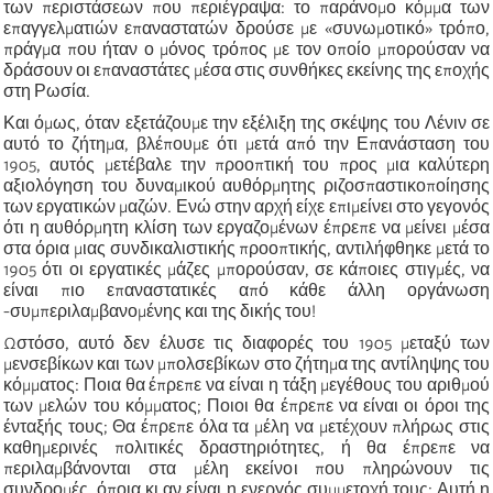
των περιστάσεων που περιέγραψα: το παράνομο κόμμα των
επαγγελματιών επαναστατών δρούσε με «συνωμοτικό» τρόπο,
πράγμα που ήταν ο μόνος τρόπος με τον οποίο μπορούσαν να
δράσουν οι επαναστάτες μέσα στις συνθήκες εκείνης της εποχής
στη Ρωσία.
Και όμως, όταν εξετάζουμε την εξέλιξη της σκέψης του Λένιν σε
αυτό το ζήτημα, βλέπουμε ότι μετά από την Επανάσταση του
1905, αυτός μετέβαλε την προοπτική του προς μια καλύτερη
αξιολόγηση του δυναμικού αυθόρμητης ριζοσπαστικοποίησης
των εργατικών μαζών. Ενώ στην αρχή είχε επιμείνει στο γεγονός
ότι η αυθόρμητη κλίση των εργαζομένων έπρεπε να μείνει μέσα
στα όρια μιας συνδικαλιστικής προοπτικής, αντιλήφθηκε μετά το
1905 ότι οι εργατικές μάζες μπορούσαν, σε κάποιες στιγμές, να
είναι πιο επαναστατικές από κάθε άλλη οργάνωση
-συμπεριλαμβανομένης και της δικής του!
Ωστόσο, αυτό δεν έλυσε τις διαφορές του 1905 μεταξύ των
μενσεβίκων και των μπολσεβίκων στο ζήτημα της αντίληψης του
κόμματος: Ποια θα έπρεπε να είναι η τάξη μεγέθους του αριθμού
των μελών του κόμματος; Ποιοι θα έπρεπε να είναι οι όροι της
ένταξής τους; Θα έπρεπε όλα τα μέλη να μετέχουν πλήρως στις
καθημερινές πολιτικές δραστηριότητες, ή θα έπρεπε να
περιλαμβάνονται στα μέλη εκείνοι που πληρώνουν τις
συνδρομές, όποια κι αν είναι η ενεργός συμμετοχή τους; Αυτή η