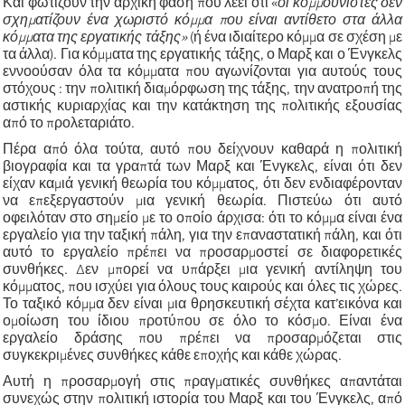
Και φωτίζουν την αρχική φάση που λέει ότι «
οι κομμουνιστές δεν
σχηματίζουν ένα χωριστό κόμμα που είναι αντίθετο στα άλλα
κόμματα της εργατικής τάξης»
(ή ένα ιδιαίτερο κόμμα σε σχέση με
τα άλλα). Για κόμματα της εργατικής τάξης, ο Μαρξ και ο Ένγκελς
εννοούσαν όλα τα κόμματα που αγωνίζονται για αυτούς τους
στόχους : την πολιτική διαμόρφωση της τάξης, την ανατροπή της
αστικής κυριαρχίας και την κατάκτηση της πολιτικής εξουσίας
από το προλεταριάτο.
Πέρα από όλα τούτα, αυτό που δείχνουν καθαρά η πολιτική
βιογραφία και τα γραπτά των Μαρξ και Ένγκελς, είναι ότι δεν
είχαν καμιά γενική θεωρία του κόμματος, ότι δεν ενδιαφέρονταν
να επεξεργαστούν μια γενική θεωρία. Πιστεύω ότι αυτό
οφειλόταν στο σημείο με το οποίο άρχισα: ότι το κόμμα είναι ένα
εργαλείο για την ταξική πάλη, για την επαναστατική πάλη, και ότι
αυτό το εργαλείο πρέπει να προσαρμοστεί σε διαφορετικές
συνθήκες. Δεν μπορεί να υπάρξει μια γενική αντίληψη του
κόμματος, που ισχύει για όλους τους καιρούς και όλες τις χώρες.
Το ταξικό κόμμα δεν είναι μια θρησκευτική σέχτα κατ’εικόνα και
ομοίωση του ίδιου προτύπου σε όλο το κόσμο. Είναι ένα
εργαλείο δράσης που πρέπει να προσαρμόζεται στις
συγκεκριμένες συνθήκες κάθε εποχής και κάθε χώρας.
Αυτή η προσαρμογή στις πραγματικές συνθήκες απαντάται
συνεχώς στην πολιτική ιστορία του Μαρξ και του Ένγκελς, από