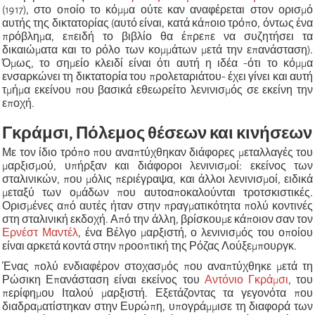
(1917), στο οποίο το κόμμα ούτε καν αναφέρεται στον ορισμό
αυτής της δικτατορίας (αυτό είναι, κατά κάποιο τρόπο, όντως ένα
πρόβλημα, επειδή το βιβλίο θα έπρεπε να συζητήσει τα
δικαιώματα και το ρόλο των κομμάτων μετά την επανάσταση).
Όμως, το σημείο κλειδί είναι ότι αυτή η ιδέα -ότι το κόμμα
ενσαρκώνει τη δικτατορία του προλεταριάτου- έχει γίνει και αυτή
τμήμα εκείνου που βασικά εθεωρείτο λενινισμός σε εκείνη την
εποχή.
Γκράμσι, Πόλεμος θέσεων και κινήσεων
Με τον ίδιο τρόπο που αναπτύχθηκαν διάφορες μεταλλαγές του
μαρξισμού, υπήρξαν και διάφοροι λενινισμοί: εκείνος των
σταλινικών, που μόλις περιέγραψα, και άλλοι λενινισμοί, ειδικά
μεταξύ των ομάδων που αυτοαποκαλούνται τροτσκιστικές.
Ορισμένες από αυτές ήταν στην πραγματικότητα πολύ κοντινές
στη σταλινική εκδοχή. Από την άλλη, βρίσκουμε κάποιον σαν τον
Ερνέστ Μαντέλ
, ένα Βέλγο μαρξιστή, ο λενινισμός του οποίου
είναι αρκετά κοντά στην προοπτική της Ρόζας Λούξεμπουργκ.
Ένας πολύ ενδιαφέρον στοχασμός που αναπτύχθηκε μετά τη
Ρώσικη Επανάσταση είναι εκείνος του
Αντόνιο Γκράμσι
, του
περίφημου Ιταλού μαρξιστή. Εξετάζοντας τα γεγονότα που
διαδραματίστηκαν στην Ευρώπη, υπογράμμισε τη διαφορά των