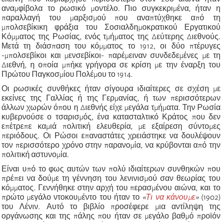
αναμφίβολα το ρωσικό μοντέλο. Πιο συγκεκριμένα, ήταν η
παραλλαγή του μαρξισμού που αναπτύχθηκε από τη
μπολσεβίκικη φράξια του Σοσιαλδημοκρατικού Εργατικού
Κόμματος της Ρωσίας, ενός τμήματος της Δεύτερης Διεθνούς.
Μετά τη διάσπαση του κόμματος το 1912, οι δύο πτέρυγες
-μπολσεβίκοι και μενσεβίκοι- παρέμειναν συνδεδεμένες με τη
Διεθνή, η οποία μπήκε γρήγορα σε κρίση με την έναρξη του
Πρώτου Παγκοσμίου Πολέμου το 1914.
Οι ρωσικές συνθήκες ήταν σίγουρα ιδιαίτερες σε σχέση με
εκείνες της Γαλλίας ή της Γερμανίας, ή των περισσότερων
άλλων χωρών όπου η Διεθνής είχε μεγάλα τμήματα. Την Ρωσία
κυβερνούσε ο τσαρισμός, ένα κατασταλτικό Κράτος που δεν
επέτρεπε καμιά πολιτική ελευθερία, με εξαίρεση σύντομες
περιόδους. Οι Ρώσοι επαναστάτες χρειάστηκε να δουλέψουν
τον περισσότερο χρόνο στην παρανομία, να κρύβονται από την
πολιτική αστυνομία.
Είναι υπό το φως αυτών των πολύ ιδιαίτερων συνθηκών που
πρέπει να δούμε τη γέννηση του λενινισμού σαν θεωρίας του
κόμματος. Γεννήθηκε στην αρχή του περασμένου αιώνα, και το
πρώτο μεγάλο ντοκουμέντο του ήταν το
«
Τι να κάνουμε
»
(1902)
του Λένιν. Αυτό το βιβλίο προσέφερε μια αντίληψη της
οργάνωσης και της πάλης που ήταν σε μεγάλο βαθμό προϊόν