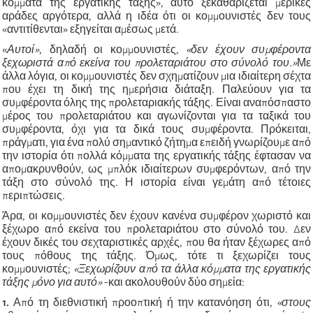
κόμματα της εργατικής τάξης», αυτό ξεκαθαρίζεται μερικές
αράδες αργότερα, αλλά η ιδέα ότι οι κομμουνιστές δεν τους
«αντιτίθενται» εξηγείται αμέσως μετά.
«
Αυτοί»
, δηλαδή οι κομμουνιστές,
«δεν έχουν συμφέροντα
ξεχωριστά από εκείνα του προλεταριάτου στο σύνολό του.»
Με
άλλα λόγια, οι κομμουνιστές δεν σχηματίζουν μια ιδιαίτερη σέχτα
που έχει τη δική της ημερήσια διάταξη. Παλεύουν για τα
συμφέροντα όλης της προλεταριακής τάξης. Είναι αναπόσπαστο
μέρος του προλεταριάτου και αγωνίζονται για τα ταξικά του
συμφέροντα, όχι για τα δικά τους συμφέροντα. Πρόκειται,
πράγματι, για ένα πολύ σημαντικό ζήτημα επειδή γνωρίζουμε από
την ιστορία ότι πολλά κόμματα της εργατικής τάξης έφτασαν να
απομακρυνθούν, ως μπλόκ ιδιαίτερων συμφερόντων, από την
τάξη στο σύνολό της. Η ιστορία είναι γεμάτη από τέτοιες
περιπτώσεις.
Άρα, οι κομμουνιστές δεν έχουν κανένα συμφέρον χωριστό και
ξέχωρο από εκείνα του προλεταριάτου στο σύνολό του. Δεν
έχουν δικές του σεχταριστικές αρχές, που θα ήταν ξέχωρες από
τους πόθους της τάξης. Όμως, τότε τι ξεχωρίζει τους
κομμουνιστές;
«Ξεχωρίζουν από τα άλλα κόμματα της εργατικής
τάξης μόνο για αυτό»
-και ακολουθούν δύο σημεία:
1.
Από τη διεθνιστική προοπτική ή την κατανόηση ότι,
«στους