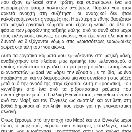
που είχαν εμπλακεί στην πρώτη, και συσπείρωνε ένα πιο
περιορισμένο φάσμα πολιτικών απόψεων. Παρόλο που ήταν
αρκετά ανοιχτή στη συζήτηση, οι αναρχικοί δεν ήταν
καλοδεχούμενοι στις γραμμές της. Η Δεύτερη Διεθνής βασιζόταν
στα μαζικά εργατικά κόμματα που είχαν εμπλακεί σε όλο το
φάσμα των μορφών της ταξικής πάλης, από το συνδικάτο μέχρι
τους εκλογικούς αγώνες, σε αγώνες που είχε γίνει όλο και πιο
δυνατό να διεξάγονται νόμιμα στις περισσότερες ευρωπαϊκές
χώρες στα τέλη του 19ου αιώνα.
Αυτά τα εργατικά κόμματα που εμπλέκονταν στη μαζική πάλη,
αναδείχτηκαν στο πλαίσιο μιας κριτικής του μπλανκισμού, ο
οποίος συνίσταται στην ιδέα ότι μια μικρή ομάδα φωτισμένων
επαναστατών μπορεί να πάρει την εξουσία με τη βία, με ένα
πραξικόπημα, και να διαμορφώσει μια νέα συνείδηση στις μάζες
μετά από την άνοδό της στην εξουσία. Αυτή η προοπτική, που
γεννήθηκε από ένα από τα ριζοσπαστικά ρεύματα που
αναπτύχθηκαν μετά τη Γαλλική Επανάσταση, επικρίθηκε έντονα
από τον Μαρξ και τον Ένγκελς ως απατηλή και αντίθετη στη
βαθιά δημοκρατική αντίληψη που είχαν για την επαναστατική
αλλαγή.
Όπως ξέρουμε, από την εποχή του Μαρξ και του Ένγκελς μέχρι
τώρα, ο μαρξισμός πέρασε από διάφορες μεταλλαγές, αλλά
εκείνη που κυριάρχησε περισσότερο στον 20ο αιώνα ήταν