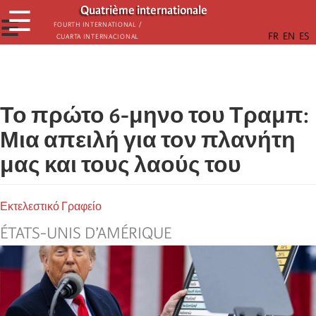
Παράκαμψη
Quatrième internationale
☰
προς
☰
Fourth International /
Cuarta Internacional
το
κυρίως
περιεχόμενο
Το πρώτο 6-μηνο του Τραμπ:
Μια απειλή για τον πλανήτη
μας και τους λαούς του
Εκτελεστικό Γραφείο
ÉTATS-UNIS D’AMÉRIQUE