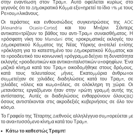
στην εναντίωση στον Τραμπ. Αυτό οφείλεται κυρίως στο
γεγονός ότι το Δημοκρατικό Κόμμα εξυπηρετεί το ίδιο 1% με τους
Ρεπουμπλικάνους.
Οι τεράστιες και ενθουσιώδεις συγκεντρώσεις της AOC
[Alexandria Ocasio-Cortez] και του Μπέρνι Σάντερς
αντικατοπτρίζουν το βάθος του αντι-Τραμπ συναισθήματος. Η
πρόσφατη νίκη του Mamdani στις προκριματικές εκλογές του
Δημοκρατικού Κόμματος της Νέας Υόρκης αποτελεί επίσης
πρόκληση για το κατεστημένο του Δημοκρατικού Κόμματος και
το προοδευτικό του κοινωνική πρόγραμμα δείχνει τη δυνατότητα
εκλογής προοδευτικών και αντικαπιταλιστικών υποψηφίων. Ένα
μαζικό κίνημα κατά του Τραμπ οικοδομήθηκε στους δρόμους,
κατά τους τελευταίους μήνες. Εκατομμύρια άνθρωποι
συμμετείχαν σε χιλιάδες διαδηλώσεις κατά του Τραμπ, σε
χιλιάδες πόλεις και κωμοπόλεις, σε ολόκληρη τη χώρα. Οι
μετανάστες εργαζόμενοι ήταν στην πρώτη γραμμή αυτής της
αντίστασης. Αυτές οι διαδηλώσεις ενθαρρύνουν όλους(ες)
όσους αντιστέκονται στις ακροδεξιές κυβερνήσεις σε όλο τον
κόσμο.
Το Γραφείο της Τέταρτης Διεθνούς αλληλέγγυα συμπορεύεται με
το αναπτυσσόμενο κίνημα κατά του Τραμπ.
Κάτω το καθεστώς Τραμπ!