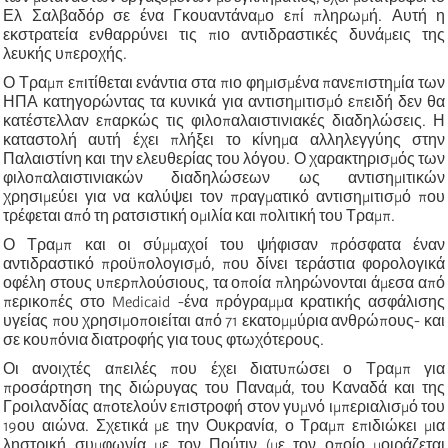
Ελ Σαλβαδόρ σε ένα Γκουαντάναμο επί πληρωμή. Αυτή η
εκστρατεία ενθαρρύνει τις πιο αντιδραστικές δυνάμεις της
λευκής υπεροχής.
Ο Τραμπ επιτίθεται ενάντια στα πιο φημισμένα πανεπιστημία των
ΗΠΑ κατηγορώντας τα κυνικά για αντισημιτισμό επειδή δεν θα
κατέστελλαν επαρκώς τις φιλοπαλαιστινιακές διαδηλώσεις. Η
καταστολή αυτή έχει πλήξει το κίνημα αλληλεγγύης στην
Παλαιστίνη και την ελευθερίας του λόγου. Ο χαρακτηρισμός των
φιλοπαλαιστινιακών διαδηλώσεων ως αντισημιτικών
χρησιμεύει για να καλύψει τον πραγματικό αντισημιτισμό που
τρέφεται από τη ρατσιστική ομιλία και πολιτική του Τραμπ.
Ο Τραμπ και οι σύμμαχοί του ψήφισαν πρόσφατα έναν
αντιδραστικό προϋπολογισμό, που δίνει τεράστια φορολογικά
οφέλη στους υπερπλούσιους, τα οποία πληρώνονται άμεσα από
περικοπές στο Medicaid -ένα πρόγραμμα κρατικής ασφάλισης
υγείας που χρησιμοποιείται από 71 εκατομμύρια ανθρώπους- και
σε κουπόνια διατροφής για τους φτωχότερους.
Οι ανοιχτές απειλές που έχει διατυπώσει ο Τραμπ για
προσάρτηση της διώρυγας του Παναμά, του Καναδά και της
Γροιλανδίας αποτελούν επιστροφή στον γυμνό ιμπεριαλισμό του
19ου αιώνα. Σχετικά με την Ουκρανία, ο Τραμπ επιδιώκει μια
ληστρική συμφωνία με τον Πούτιν (με τον οποίο μοιράζεται