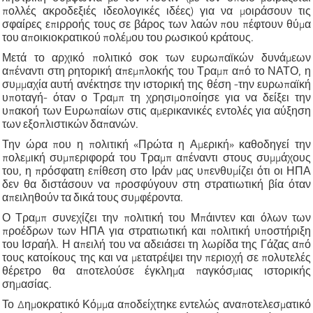
πολλές ακροδεξιές ιδεολογικές ιδέες) για να μοιράσουν τις
σφαίρες επιρροής τους σε βάρος των λαών που πέφτουν θύμα
του αποικιοκρατικού πολέμου του ρωσικού κράτους.
Μετά το αρχικό πολιτικό σοκ των ευρωπαϊκών δυνάμεων
απέναντι στη ρητορική απεμπλοκής του Τραμπ από το ΝΑΤΟ, η
συμμαχία αυτή ανέκτησε την ιστορική της θέση -την ευρωπαϊκή
υποταγή- όταν ο Τραμπ τη χρησιμοποίησε για να δείξει την
υπακοή των Ευρωπαίων στις αμερικανικές εντολές για αύξηση
των εξοπλιστικών δαπανών.
Την ώρα που η πολιτική «Πρώτα η Αμερική» καθοδηγεί την
πολεμική συμπεριφορά του Τραμπ απέναντι στους συμμάχους
του, η πρόσφατη επίθεση στο Ιράν μας υπενθυμίζει ότι οι ΗΠΑ
δεν θα διστάσουν να προσφύγουν στη στρατιωτική βία όταν
απειληθούν τα δικά τους συμφέροντα.
Ο Τραμπ συνεχίζει την πολιτική του Μπάιντεν και όλων των
προέδρων των ΗΠΑ για στρατιωτική και πολιτική υποστήριξη
του Ισραήλ. Η απειλή του να αδειάσει τη λωρίδα της Γάζας από
τους κατοίκους της και να μετατρέψει την περιοχή σε πολυτελές
θέρετρο θα αποτελούσε έγκλημα παγκόσμιας ιστορικής
σημασίας.
Το Δημοκρατικό Κόμμα αποδείχτηκε εντελώς αναποτελεσματικό