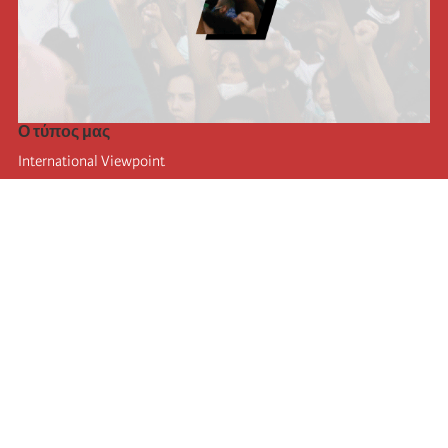
Ο τύπος μας
International Viewpoint
Punto de vista internacional
Inprecor
Facebook
Twitter
Η Διεθνής
Τελευταίο συνέδριο της Διεθνούς
Ανακοινώσεις του Εκτελεστικού Γραφείου
Μορφωτικό Ίδρυμα (IIRE)
Διεθνές κάμπινγκ
Συγγραφείς