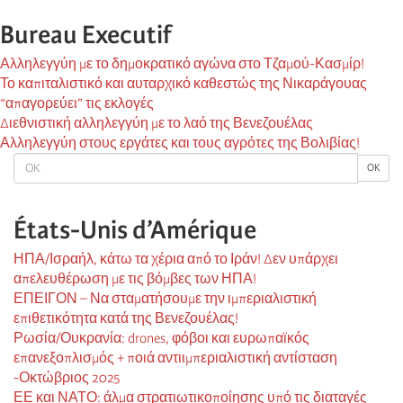
Bureau Executif
Αλληλεγγύη με το δημοκρατικό αγώνα στο Τζαμού-Κασμίρ!
Το καπιταλιστικό και αυταρχικό καθεστώς της Νικαράγουας
“απαγορεύει” τις εκλογές
Διεθνιστική αλληλεγγύη με το λαό της Βενεζουέλας
Αλληλεγγύη στους εργάτες και τους αγρότες της Βολιβίας!
OK
OK
États-Unis d’Amérique
ΗΠΑ/Ισραήλ, κάτω τα χέρια από το Ιράν! Δεν υπάρχει
απελευθέρωση με τις βόμβες των ΗΠΑ!
ΕΠΕΙΓΟΝ – Να σταματήσουμε την ιμπεριαλιστική
επιθετικότητα κατά της Βενεζουέλας!
Ρωσία/Ουκρανία: drones, φόβοι και ευρωπαϊκός
επανεξοπλισμός + ποιά αντιιμπεριαλιστική αντίσταση
-Οκτώβριος 2025
ΕΕ και ΝΑΤΟ: άλμα στρατιωτικοποίησης υπό τις διαταγές