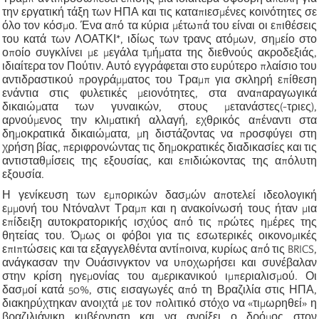
την εργατική τάξη των ΗΠΑ και τις καταπιεσμένες κοινότητες σε
όλο τον κόσμο. Ένα από τα κύρια μέτωπά του είναι οι επιθέσεις
του κατά των ΛΟΑΤΚΙ*, ιδίως των τρανς ατόμων, σημείο στο
οποίο συγκλίνει με μεγάλα τμήματα της διεθνούς ακροδεξιάς,
ιδιαίτερα τον Πούτιν. Αυτό εγγράφεται στο ευρύτερο πλαίσιο του
αντιδραστικού προγράμματος του Τραμπ για σκληρή επίθεση
ενάντια στις φυλετικές μειονότητες, στα αναπαραγωγικά
δικαιώματα των γυναικών, στους μετανάστες(-τριες),
αρνούμενος την κλιματική αλλαγή, εχθρικός απέναντι στα
δημοκρατικά δικαιώματα, μη διστάζοντας να προσφύγει στη
χρήση βίας, περιφρονώντας τις δημοκρατικές διαδικασίες και τις
αντισταθμίσεις της εξουσίας, και επιδιώκοντας της απόλυτη
εξουσία.
Η γενίκευση των εμπορικών δασμών αποτελεί ιδεολογική
εμμονή του Ντόναλντ Τραμπ και η ανακοίνωσή τους ήταν μια
επίδειξη αυτοκρατορικής ισχύος από τις πρώτες ημέρες της
θητείας του. Όμως οι φόβοι για τις εσωτερικές οικονομικές
επιπτώσεις και τα εξαγγελθέντα αντίποινα, κυρίως από τις BRICS,
ανάγκασαν την Ουάσινγκτον να υποχωρήσει και συνέβαλαν
στην κρίση ηγεμονίας του αμερικανικού ιμπεριαλισμού. Οι
δασμοί κατά 50%, στις εισαγωγές από τη Βραζιλία στις ΗΠΑ,
διακηρύχτηκαν ανοιχτά με τον πολιτικό στόχο να «τιμωρηθεί» η
βραζιλιάνικη κυβέρνηση και να ανοίξει ο δρόμος στον