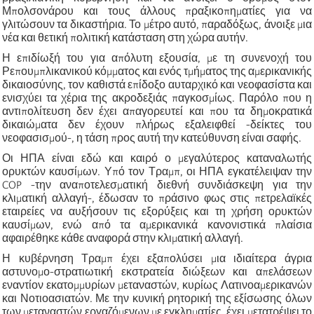
Μπολσονάρου και τους άλλους πραξικοπηματίες για να
γλιτώσουν τα δικαστήρια. Το μέτρο αυτό, παραδόξως, άνοιξε μια
νέα και θετική πολιτική κατάσταση στη χώρα αυτήν.
Η επιδίωξή του για απόλυτη εξουσία, με τη συνενοχή του
Ρεπουμπλικανικού κόμματος και ενός τμήματος της αμερικανικής
δικαιοσύνης, τον καθιστά επίδοξο αυταρχικό και νεοφασίστα και
ενισχύει τα χέρια της ακροδεξιάς παγκοσμίως. Παρόλο που η
αντιπολίτευση δεν έχει απαγορευτεί και που τα δημοκρατικά
δικαιώματα δεν έχουν πλήρως εξαλειφθεί -δείκτες του
νεοφασισμού-, η τάση προς αυτή την κατεύθυνση είναι σαφής.
Οι ΗΠΑ είναι εδώ και καιρό ο μεγαλύτερος καταναλωτής
ορυκτών καυσίμων. Υπό τον Τραμπ, οι ΗΠΑ εγκατέλειψαν την
COP -την αναποτελεσματική διεθνή συνδιάσκεψη για την
κλιματική αλλαγή-, έδωσαν το πράσινο φως στις πετρελαϊκές
εταιρείες να αυξήσουν τις εξορύξεις και τη χρήση ορυκτών
καυσίμων, ενώ από τα αμερικανικά κανονιστικά πλαίσια
αφαιρέθηκε κάθε αναφορά στην κλιματική αλλαγή.
Η κυβέρνηση Τραμπ έχει εξαπολύσει μια ιδιαίτερα άγρια
αστυνομο-στρατιωτική εκστρατεία διώξεων και απελάσεων
εναντίον εκατομμυρίων μεταναστών, κυρίως Λατινοαμερικανών
και Νοτιοασιατών. Με την κυνική ρητορική της εξίσωσης όλων
των μεταναστών εργαζόμενων με εγκληματίες, έχει μετατρέψει το