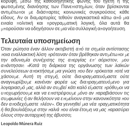
κορυφή, μέσω της καθοδηγητικής φωνής του ηγέτη ή της
φωτισμένης διανόησης των Πανεπιστημίων, όταν βρίσκονται
αντιμέτωποι με διάσπαρτες κοινωνικές συγκρούσεις κάθε
είδους. Αν οι διαμαρτυρίες τεθούν αναγκαστικά κάτω από μια
ενιαία πολιτική και προγραμματική λογική, όλα αυτά θα
μπορούσαν να οδηγήσουν σε μια νέα συλλογική απογοήτευση.
Τελευταία υποσημείωση
Όταν ρώτησα έναν άλλον ακτιβιστή από τα σημεία αντίστασης
ποια εναλλακτική λύση πρότειναν όταν βρέθηκαν αντιμέτωποι με
την αδυναμία συνέχισης της απεργίας επ’ αόριστον, μου
απάντησαν
:
«Κατά τη διάρκεια της οργάνωσης των λαϊκών
συνελεύσεων αποκτήσαμε μια γνώση που δεν πρόκειται ποτέ να
χάσουμε. Αυτή τη στιγμή, ούτε διαπραγματευόμαστε ούτε
αναγνωρίζουμε κανέναν φορέα ως διαπραγματευόμενο για
λογαριασμό μας, αλλά αν συμβεί κάτι καλό είμαστε πρόθυμοι να
υποχωρήσουμε και να επιστρέψουμε μόνο αν παραβιάσουν τις
συμφωνίες ή αν θελήσουν να επιμείνουν στην κανονικότητα που
δεν αποδεχόμαστε πλέον». Θα γεννηθεί μια νέα πραγματικότητα
ή θα βουλιάξουμε στην παλιά που είναι έτοιμη να μας παρασύρει
όλους στην αυταρχική της άβυσσο
;
Leopoldo Múnera Ruiz