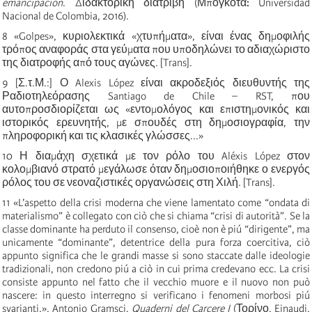
emancipación
. Διδακτορική διατριβή (Μπογκοτά
:
Universidad
Nacional de Colombia, 2016).
8
«Golpes», κυριολεκτικά «χτυπήματα», είναι ένας δημοφιλής
τρόπος αναφοράς στα γεύματα που υποδηλώνει το αδιαχώριστο
της διατροφής από τους αγώνες. [Trans].
9
[Σ.τ.Μ.:] Ο Alexis López είναι ακροδεξιός διευθυντής της
Ραδιοτηλεόρασης Santiago de Chile – RST, που
αυτοπροσδιορίζεται ως «εντομολόγος και επιστημονικός και
ιστορικός ερευνητής, με σπουδές στη δημοσιογραφία, την
πληροφορική και τις κλασικές γλώσσες...»
10
Η διαμάχη σχετικά με τον ρόλο του Aléxis López στον
κολομβιανό στρατό μεγάλωσε όταν δημοσιοποιήθηκε ο ενεργός
ρόλος του σε νεοναζιστικές οργανώσεις στη Χιλή. [Trans].
11
«L’aspetto della crisi moderna che viene lamentato come “ondata di
materialismo” è collegato con ciò che si chiama “crisi di autorità”. Se la
classe dominante ha perduto il consenso, cioè non è piú “dirigente”, ma
unicamente “dominante”, detentrice della pura forza coercitiva, ciò
appunto significa che le grandi masse si sono staccate dalle ideologie
tradizionali, non credono piú a ciò in cui prima credevano ecc. La crisi
consiste appunto nel fatto che il vecchio muore e il nuovo non può
nascere: in questo interregno si verificano i fenomeni morbosi piú
svarianti.». Antonio Gramsci,
Quaderni del Carcere I
(Τορίνο, Einaudi,