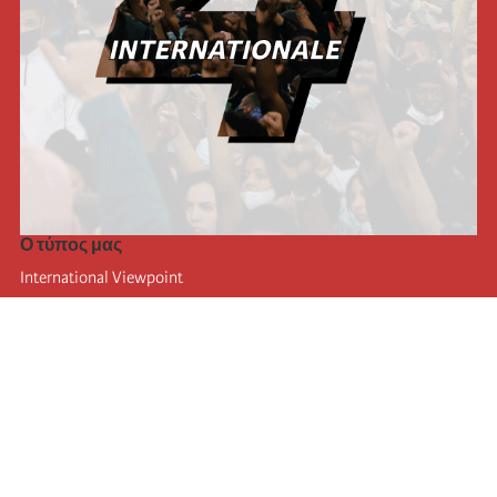
Ο τύπος μας
International Viewpoint
Punto de vista internacional
Inprecor
Facebook
Twitter
Η Διεθνής
Τελευταίο συνέδριο της Διεθνούς
Ανακοινώσεις του Εκτελεστικού Γραφείου