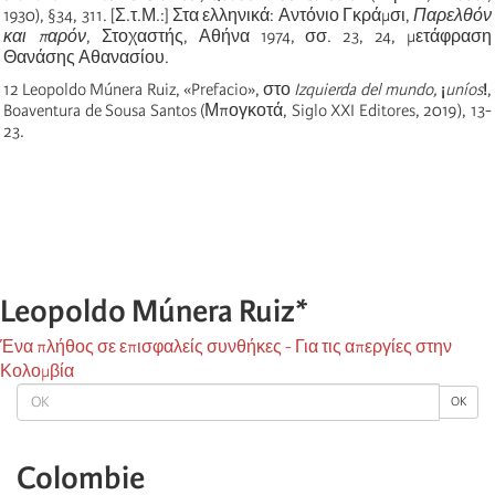
1930), §34, 311. [Σ.τ.Μ.:] Στα ελληνικά: Αντόνιο Γκράμσι,
Παρελθόν
και παρόν
, Στοχαστής, Αθήνα 1974, σσ. 23, 24, μετάφραση
Θανάσης Αθανασίου.
12
Leopoldo Múnera Ruiz, «Prefacio», στο
Izquierda del mundo,
¡
uníos
!
,
Boaventura de Sousa Santos (Μπογκοτά, Siglo XXI Editores, 2019), 13-
23.
Leopoldo Múnera Ruiz*
Ένα πλήθος σε επισφαλείς συνθήκες - Για τις απεργίες στην
Κολομβία
OK
OK
Colombie