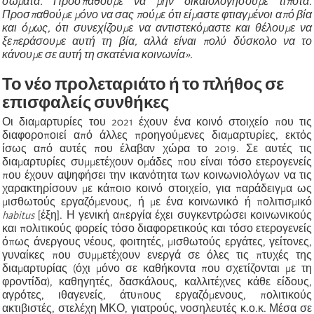
σώματα. Προσπαθούμε να μην δικαιολογήσουμε τίποτα.
Προσπαθούμε μόνο να σας πούμε ότι είμαστε φτιαγμένοι από βία
και όμως, ότι συνεχίζουμε να αντιστεκόμαστε και θέλουμε να
ξεπεράσουμε αυτή τη βία, αλλά είναι πολύ δύσκολο να το
κάνουμε σε αυτή τη σκατένια κοινωνία».
Το νέο προλεταριάτο ή το πλήθος σε
επισφαλείς συνθήκες
Οι διαμαρτυρίες του 2021 έχουν ένα κοινό στοιχείο που τις
διαφοροποιεί από άλλες προηγούμενες διαμαρτυρίες, εκτός
ίσως από αυτές που έλαβαν χώρα το 2019. Σε αυτές τις
διαμαρτυρίες συμμετέχουν ομάδες που είναι τόσο ετερογενείς
που έχουν αψηφήσει την ικανότητα των κοινωνιολόγων να τις
χαρακτηρίσουν με κάποιο κοινό στοιχείο, για παράδειγμα ως
μισθωτούς εργαζόμενους, ή με ένα κοινωνικό ή πολιτισμικό
habitus
[έξη]. Η γενική απεργία έχει συγκεντρώσει κοινωνικούς
και πολιτικούς φορείς τόσο διαφορετικούς και τόσο ετερογενείς
όπως άνεργους νέους, φοιτητές, μισθωτούς εργάτες, γείτονες,
γυναίκες που συμμετέχουν ενεργά σε όλες τις πτυχές της
διαμαρτυρίας (όχι μόνο σε καθήκοντα που σχετίζονται με τη
φροντίδα), καθηγητές, δασκάλους, καλλιτέχνες κάθε είδους,
αγρότες, ιθαγενείς, άτυπους εργαζόμενους, πολιτικούς
ακτιβιστές, στελέχη ΜΚΟ, γιατρούς, νοσηλευτές κ.ο.κ. Μέσα σε