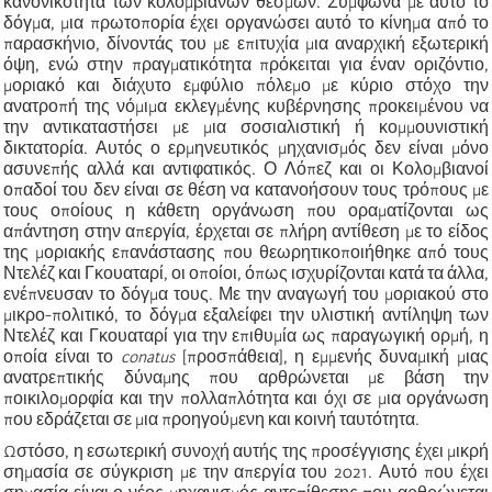
κανονικότητα των κολομβιανών θεσμών. Σύμφωνα με αυτό το
δόγμα, μια πρωτοπορία έχει οργανώσει αυτό το κίνημα από το
παρασκήνιο, δίνοντάς του με επιτυχία μια αναρχική εξωτερική
όψη, ενώ στην πραγματικότητα πρόκειται για έναν οριζόντιο,
μοριακό και διάχυτο εμφύλιο πόλεμο με κύριο στόχο την
ανατροπή της νόμιμα εκλεγμένης κυβέρνησης προκειμένου να
την αντικαταστήσει με μια σοσιαλιστική ή κομμουνιστική
δικτατορία. Αυτός ο ερμηνευτικός μηχανισμός δεν είναι μόνο
ασυνεπής αλλά και αντιφατικός. Ο Λόπεζ και οι Κολομβιανοί
οπαδοί του δεν είναι σε θέση να κατανοήσουν τους τρόπους με
τους οποίους η κάθετη οργάνωση που οραματίζονται ως
απάντηση στην απεργία, έρχεται σε πλήρη αντίθεση με το είδος
της μοριακής επανάστασης που θεωρητικοποιήθηκε από τους
Ντελέζ και Γκουαταρί, οι οποίοι, όπως ισχυρίζονται κατά τα άλλα,
ενέπνευσαν το δόγμα τους. Με την αναγωγή του μοριακού στο
μικρο-πολιτικό, το δόγμα εξαλείφει την υλιστική αντίληψη των
Ντελέζ και Γκουαταρί για την επιθυμία ως παραγωγική ορμή, η
οποία είναι το
conatus
[προσπάθεια], η εμμενής δυναμική μιας
ανατρεπτικής δύναμης που αρθρώνεται με βάση την
ποικιλομορφία και την πολλαπλότητα και όχι σε μια οργάνωση
που εδράζεται σε μια προηγούμενη και κοινή ταυτότητα.
Ωστόσο, η εσωτερική συνοχή αυτής της προσέγγισης έχει μικρή
σημασία σε σύγκριση με την απεργία του 2021. Αυτό που έχει