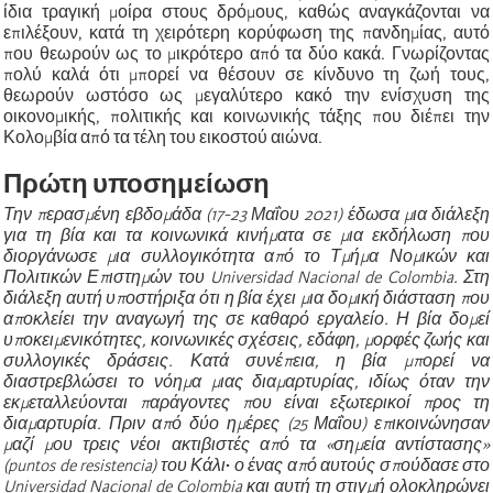
ίδια τραγική μοίρα στους δρόμους, καθώς αναγκάζονται να
επιλέξουν, κατά τη χειρότερη κορύφωση της πανδημίας, αυτό
που θεωρούν ως το μικρότερο από τα δύο κακά. Γνωρίζοντας
πολύ καλά ότι μπορεί να θέσουν σε κίνδυνο τη ζωή τους,
θεωρούν ωστόσο ως μεγαλύτερο κακό την ενίσχυση της
οικονομικής, πολιτικής και κοινωνικής τάξης που διέπει την
Κολομβία από τα τέλη του εικοστού αιώνα.
Πρώτη υποσημείωση
Την περασμένη εβδομάδα (17-23 Μαΐου 2021) έδωσα μια διάλεξη
για τη βία και τα κοινωνικά κινήματα σε μια εκδήλωση που
διοργάνωσε μια συλλογικότητα από το Τμήμα Νομικών και
Πολιτικών Επιστημών του Universidad Nacional de Colombia. Στη
διάλεξη αυτή υποστήριξα ότι η βία έχει μια δομική διάσταση που
αποκλείει την αναγωγή της σε καθαρό εργαλείο. Η βία δομεί
υποκειμενικότητες, κοινωνικές σχέσεις, εδάφη, μορφές ζωής και
συλλογικές δράσεις. Κατά συνέπεια, η βία μπορεί να
διαστρεβλώσει το νόημα μιας διαμαρτυρίας, ιδίως όταν την
εκμεταλλεύονται παράγοντες που είναι εξωτερικοί προς τη
διαμαρτυρία. Πριν από δύο ημέρες (25 Μαΐου) επικοινώνησαν
μαζί μου τρεις νέοι ακτιβιστές από τα «σημεία αντίστασης»
(puntos de resistencia) του Κάλι
·
ο ένας από αυτούς σπούδασε στο
Universidad Nacional de Colombia και αυτή τη στιγμή ολοκληρώνει