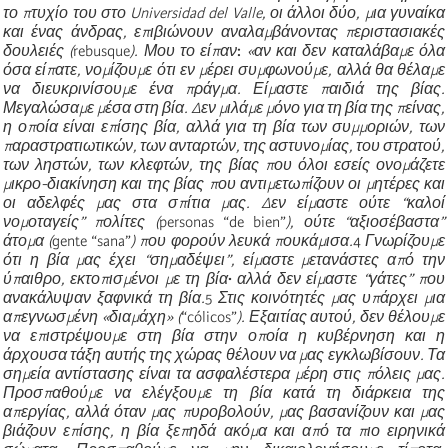
το πτυχίο του στο Universidad del Valle, οι άλλοι δύο, μια γυναίκα
και ένας άνδρας, επιβιώνουν αναλαμβάνοντας περιστασιακές
δουλειές (
rebusque
). Μου το είπαν
:
«αν και δεν καταλάβαμε όλα
όσα είπατε, νομίζουμε ότι εν μέρει συμφωνούμε, αλλά θα θέλαμε
να διευκρινίσουμε ένα πράγμα. Είμαστε παιδιά της βίας.
Μεγαλώσαμε μέσα στη βία. Δεν μιλάμε μόνο για τη βία της πείν
ας,
η οποία είναι επίσης βία, αλλά για τη βία των συμμοριών, των
παραστρατιωτικών, των ανταρτών, της αστυνομίας, του στρατού,
των ληστών, των κλεφτών, της βίας που όλοι εσείς ονομάζετε
μικρο-διακίνηση και της βίας που αντιμετωπίζουν οι μητέρες και
οι αδελφές μας στα σπίτια μας. Δεν είμαστε ούτε “καλοί
νομοταγείς” πολίτες (
personas “de bien”
), ούτε “αξιοσέβαστα”
άτομα (
gente “sana”
) που φορούν λε
υκά πουκάμισα.
4
Γνωρίζουμε
ότι η βία μας έχει “σημαδέψει”, είμαστε μετανάστες από την
ύπαιθρο, εκτοπισμένοι με τη βία
·
αλλά δεν είμαστε “γάτες” που
ανακάλυψαν ξαφνικά τη βία.
5
Στις κοινότητές μας υπάρχει μια
απεγνωσμένη «διαμάχη» (
“cólicos”
). Εξαιτίας αυτού, δεν θέλουμε
να επιστρέψουμε στη βία στην οποία η κυβέρνηση και η
άρχουσα τάξη αυτής της χώρας θέλουν να μας εγκλωβίσουν. Τα
σημεία αντίστασης είναι τα ασφαλέστερα μέρη στις πόλεις μας.
Προσπαθούμε να ελέγξουμε τη βία κατά τη διάρκεια της
απεργίας, αλλά όταν μας πυροβολούν, μας βασανίζουν και μας
βιάζουν επίσης, η βία ξεπηδά ακόμα και από τα πιο ειρηνικά