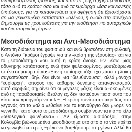
αντικρουόμενους τρόπους, και αυτό το μείγμα χρησιμοποιείται,
τόσο από το κράτος όσο και από τα κυρίαρχα μέσα κοινωνικής
δικτύωσης, για να κατασκευάσει την αφήγηση ότι βρισκόμαστε
σε μια γενικευμένη κατάσταση πολέμου, η οποία στη συνέχεια
δημιουργεί τις προϋποθέσεις για την υιοθέτηση πιο αυταρχικών
και δικτατορικών μέτρων
.
Μεσοδιάστημα και Αντι-Μεσοδιάστημα
Κατά τη διάρκεια του φασισμού και ενώ βρισκόταν στη φυλακή,
ο Αντόνιο Γκράμσι έγραψε για την «κρίση της εξουσίας» και για
το μεσοδιάστημα που αυτή η κρίση άνοιξε. Εν μέσω μιας
οδυνηρής κατάστασης, ενώ ήταν φυλακισμένος, μουτζούρωνε
σε ένα σημειωματάριο
:
«Εάν η κυρίαρχη τάξη έχει χάσει τη λαϊκή
συγκατάθεση, δηλ. δεν είναι πια “διευθύνουσα”, αλλά μονάχα
“κυρίαρχη”, κάτοχος της καθαρής δύναμης καταναγκασμού,
αυτό ακριβώς σημαίνει ότι οι μεγάλες μάζες είναι αποκομμένες
από τις παραδοσιακές ιδεολογίες, δεν πιστεύουν πια σ’ αυτό που
πίστευαν προηγούμενα κ.λ.π. Η κρίση συνίσταται ακριβώς στο
γεγονός ότι το παλιό πεθαίνει και το καινούργιο δεν μπορεί να
γεννηθεί
·
και σ’ αυτό το μεσοδιάστημα συμβαίνουν τα πιο ποικίλα
παθολογικά φαινόμενα.».
11
Αν είμαστε αισιόδοξοι, στην
Κολομβία βιώνουμε ένα μεσοδιάστημα στο οποίο το νέο πρέπει
να γεννηθεί και εμείς πρέπει να βοηθήσουμε στη γέννα. Αλλά θα