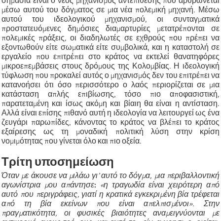
σημασία είναι ο νέος μηχανισμός αντεπίθεσης που αρθρώνεται
μέσω αυτού του δόγματος σε μια νέα πολεμική μηχανή. Μέσω
αυτού του ιδεολογικού μηχανισμού, οι συνταγματικά
προστατευόμενες δημόσιες διαμαρτυρίες μετατρέπονται σε
πολεμικές πράξεις, οι διαδηλωτές σε εχθρούς που πρέπει να
εξοντωθούν είτε σωματικά είτε συμβολικά, και η καταστολή σε
εργαλείο που επιτρέπει στο κράτος να εκτελεί θανατηφόρες
μικροεπεμβάσεις στους δρόμους της Κολομβίας. Η ιδεολογική
τύφλωση που προκαλεί αυτός ο μηχανισμός δεν του επιτρέπει να
κατανοήσει ότι όσο περισσότερο ο λαός περιορίζεται σε μια
κατάσταση απλής επιβίωσης, τόσο πιο αποφασιστική,
παρατεταμένη και ίσως ακόμη και βίαιη θα είναι η αντίσταση.
Αλλά είναι επίσης πιθανό αυτή η ιδεολογία να λειτουργεί ως ένα
ζευγάρι παρωπίδες, κάνοντας το κράτος να βλέπει το κράτος
εξαίρεσης ως τη μοναδική πολιτική λύση στην κρίση
νομιμότητας που γίνεται όλο και πιο οξεία.
Τρίτη υποσημείωση
Όταν με άκουσε να μιλάω γι’ αυτό το δόγμα, μια περιβαλλοντική
αγωνίστρια μου απάντησε
:
«η τραγωδία είναι χειρότερη από
αυτό που περιγράφεις, γιατί η κρατικά εγκεκριμένη βία τρέφεται
από τη βία εκείνων που είναι απελπισμένοι». Στην
πραγματικότητα, οι φυσικές βιαιότητες αναμειγνύονται με