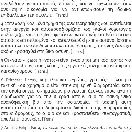
αναλάβουν περιστασιακές δουλειές και να εμπλακούν στην
ανεπίσημη οικονομία για να αντιμετωπίσουν τη δομικά
επιβαλλόμενη επισφάλεια. [Trans.]
4
Στην πόλη Κάλι, ένα τμήμα της ανώτερης τάξης που αντιτίθεται
στην απεργία και αυτοπροσδιορίζεται ως «καλοί νομοταγείς
πολίτες» (personas de bien), φοράει λευκά πουκάμισα. Κάποιοι από
αυτούς είναι οπλισμένοι και έχουν ενωθεί με την αστυνομία στην
καταστολή των διαδηλώσεων στους δρόμους, κανένας δεν έχει
ακόμη προσαχθεί στη δικαιοσύνη. [Trans.]
5
Οι «γάτοι» (gatos ή «γάτες») είναι ένας υποτιμητικός τρόπος για
να αναφερθούν στους νέους της εργατικής τάξης ως ανώριμους
και ανίσχυρους. [Trans.]
6
Primeras líneas, κυριολεκτικά «πρώτες γραμμές», είναι μια
τακτική που χρησιμοποιείται στην σημερινή διαμαρτυρία, κατά
την οποία οι νέοι σχηματίζουν μια γραμμή άμυνας γύρω από τη
διαδήλωση για να την υπερασπιστούν από τη φαινομενικά
αναπόφευκτη βία από την αστυνομία. Η τακτική αυτή
προστατεύει έτσι το δημοκρατικό δικαίωμα της διαμαρτυρίας
στους δρόμους, το οποίο αν και προστατεύεται συνταγματικά,
απειλείται συνεχώς. [Trans]
7
Andrés Felipe Parra,
La clase que no es una clase
:
Acción política y