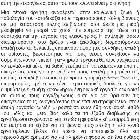
αυτή την ετερογένεια, αυτό που τους ενώνει είναι μια άρνηση.
Μια τέτοια άρνηση αναφέρεται στην κοινωνική ζημιά ή
παθολογία που καταδικάζει τους περισσότερους Κολομβιανούς
σε μια κατάσταση απλής επιβίωσης, έτσι ώστε μια μικρή
μειοψηφία να μπορεί να χτίσει την ευημερία της πάνω στη
δυστυχία και την εργασία της πλειοψηφίας. Η αντίληψη όσων
διαμαρτύρονται στο δρόμο είναι ξεκάθαρη
:
διαμαρτύρονται
επειδή εδώ και δεκαετίες υπομένουν αφόρητες συνθήκες∙ επειδή
οι ορίζοντες βιωσιμότητας για τους νέους συνεχίζουν να
συρρικνώνονται∙ επειδή η απλήρωτη εργασία θα τους αναγκάσει
να εργάζονται μέχρι τα βαθιά γεράματα ή να εξαρτώνται από τις
οικογένειές τους για την επιβίωσή τους∙ επειδή μια μητέρα της
οποίας το παιδί βρίσκεται στην πρώτη γραμμή (
primera línea
) της
διαμαρτυρίας πρέπει να κάνει περιστασιακές δουλειές για να
επιβιώσει,
6
επειδή η κακοπληρωμένη οικιακή εργασία δεν αρκεί
σε αυτούς τους εργαζόμενους ούτε για να θρέψουν τις
οικογένειές τους, αναγκάζοντάς τους έτσι να στραφούν και στην
άτυπη εργασία∙ επειδή μπροστά σε έναν ήδη ανεπαρκή μισθό
που μόλις και μετά βίας καλύπτει τα έξοδα διαβίωσης, οι
εργαζόμενοι αγχώνονται για το πώς η φορολογική μεταρρύθμιση
θα αυξήσει τα έξοδα για τα ψώνια τους∙ επειδή η νέα γενιά
εργαζομένων βλέπει ότι πρέπει να αποταμιεύει όλο και
περισσότερα χρήματα για να πληρώνει φόρους σε ένα κράτος