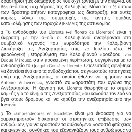
δραστηριότητες διαμαρτυρίας που σχετίζονται με την απεργία, σε
864 από τους 1103 δήμους της Κολομβίας. Μόνο το 10% αυτών
των δραστηριοτήτων καταγράφηκε ως διατάραξη, και αυτές
κυρίως λόγω της συμμετοχής της κινητής ομάδας
καταπολέμησης των ταραχών (ESMAD) της αστυνομίας.
2
Το ανθοδοχείο του Llorente («el florero de Llorente») είναι η
έκφραση με την οποία οι Κολομβιανοί αναφέρονται στο
συμβολικό γεγονός που πυροδότησε την Κολομβιανή
Διακήρυξη της Ανεξαρτησίας στις 20 Ιουλίου 1810. Η
φορολογική μεταρρύθμιση του Κολομβιανού προέδρου Iván
Duque Márquez, στην προκειμένη περίπτωση, συγκρίνεται με το
ανθοδοχείο του Joaquín González Llorente. Ο τελευταίος αρνήθηκε
να δανείσει ένα από τα ανθοδοχεία του σε γνωστούς τότε ηγέτες
υπέρ της Ανεξαρτησίας, οι οποίοι ήθελαν να τιμήσουν τον
Antonio Villavicencio, γνωστό συμπαραστάτη του αγώνα της
Ανεξαρτησίας. Η άρνηση του Llorente θεωρήθηκε το σημείο
καμπής για το κίνημα της Ανεξαρτησίας που καλούσε τον λαό να
βγει στους δρόμους και να κηρύξει την ανεξαρτησία από την
Ισπανία.
3
Το «Emprendedores en Bicicleta» είναι μια έκφραση για να
χαρακτηριστούν διακριτικά οι στρατηγικές επιβίωσης των
ανθρώπων, για να κρυφτούν τα αυξανόμενα ποσοστά φτώχειας
και ανεργίας, συνθήκες που εξαναγκάζουν τους ανθρώπους να