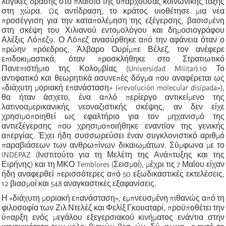
λογικές δράσης στο πλαίσιο της υπάρχουσας κοινωνικής τάξης
στη χώρα. Ως αντίδραση, το κράτος υιοθέτησε μια νέα
προσέγγιση για την καταπολέμηση της εξέγερσης, βασισμένη
στη σκέψη του Χιλιανού εντομολόγου και δημοσιογράφου
Αλέξις Λόπεζ9. Ο Λόπεζ ανασύρθηκε από την αφάνεια όταν ο
πρώην πρόεδρος, Άλβαρο Ουρίμπε Βέλεζ, τον ανέφερε
επιδοκιμαστικά, όταν προσκλήθηκε στο Στρατιωτικό
Πανεπιστήμιο της Κολομβίας (Universidad Militar).10 Το
αντιφατικό και θεωρητικά ασυνεπές δόγμα που αναφέρεται ως
«διάχυτη μοριακή επανάσταση» («revolución molecular disipada»),
θα ήταν άσχετο, ένα απλό περίεργο αντικείμενο της
λατινοαμερικανικής νεοναζιστικής σκέψης, αν δεν είχε
χρησιμοποιηθεί ως εφαλτήριο για τον μηχανισμό της
αντιεξέγερσης που χρησιμοποιήθηκε εναντίον της γενικής
απεργίας. Έχει ήδη συσσωρεύσει έναν συγκλονιστικό αριθμό
παραβιάσεων των ανθρωπίνων δικαιωμάτων. Σύμφωνα με το
INDEPAZ (Ινστιτούτο για τη Μελέτη της Ανάπτυξης και της
Ειρήνης) και τη ΜΚΟ Temblores (Σεισμοί), μέχρι τις 7 Μαΐου είχαν
ήδη αναφερθεί περισσότερες από 50 εξωδικαστικές εκτελέσεις,
12 βιασμοί και 548 αναγκαστικές εξαφανίσεις.
Η «διάχυτη μοριακή επανάσταση», εμπνευσμένη πιθανώς από τη
φιλοσοφία των Ζιλ Ντελέζ και Φελίξ Γκουαταρί, προϋποθέτει την
ύπαρξη ενός μεγάλου εξεγερσιακού κινήματος ενάντια στην