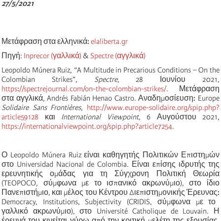
27/5/2021
Μετάφραση
στα ελληνικά
:
elaliberta.gr
Πηγή:
Inprecor (γαλλικά)
&
Spectre (αγγλικά)
Leopoldo Múnera Ruiz, “A Multitude in Precarious Conditions – On the
Colombian Strikes”,
Spectre
, 28 Ιουνίου 2021,
https
:
//spectrejournal.com/on-the-colombian-strikes/
. Μετάφραση
στα αγγλικά, Andrés Fabián Henao Castro. Αναδημοσίευση
:
Europe
Solidaire Sans Frontières
,
http://www.europe-solidaire.org/spip.php?
article59128
και
International Viewpoint
, 6 Αυγούστου 2021,
https://internationalviewpoint.org/spip.php?article7254
.
Ο Leopoldo Múnera Ruiz είναι καθηγητής Πολιτικών Επιστημών
στο Universidad Nacional de Colombia. Είναι επίσης ιδρυτής της
ερευνητικής ομάδας για τη Σύγχρονη Πολιτική Θεωρία
(TEOPOCO, σύμφωνα με το ισπανικό ακρωνύμιο), στο ίδιο
Πανεπιστήμιο, και μέλος του Κέντρου Διεπιστημονικής Έρευνας
:
Democracy, Institutions, Subjectivity (CRIDIS, σύμφωνα με το
γαλλικό ακρωνύμιο), στο Université Catholique de Louvain. Η
έρευνά του κινείται γύρω από την κριτική μελέτη της εξουσίας,