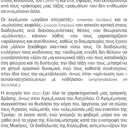
στους κινδύνους του Covid-19 και στις σφαίρες που εκτοξεύονται
από τους πράκτορες μιας τάξης πραγμάτων που δεν επιθυμούν
να υπομείνουν άλλο.
Οι λεγόμενοι «μεγάλοι στοχαστές» («mentes lúcidas») και οι
«ομιλούσες κεφαλές» («voces limpias») που ασκούν κριτική στους
διαδηλωτές από διανοουμενίστικες θέσεις που θεωρούνται
«αμόλυντες», κάνουν λάθος που τους χαρακτηρίζουν
παράλογους και ανεύθυνους, καθώς οι διαμαρτυρίες τους έχουν
ένα μάλλον ξεκάθαρο σκεπτικό πίσω τους. Οι διαδηλωτές
επιλέγουν τους κινδύνους της πανδημίας επειδή δεν θέλουν να
υποτάσσονται πλέον σε μια κοινωνική τάξη που τους καταδικάζει
στη φτώχεια και τη δυστυχία, την ίδια τάξη που τους μετατρέπει
σε φτηνό εργατικό δυναμικό, ενώ τους καθιστά συνένοχους
στην ίδια τους την εκμετάλλευση -όπως στην περίπτωση των »
αυτοαπασχολούμενων με ποδήλατα» (
emprendedores en
bicicleta
).
3
Η απεργία του 2021 έχει όλα τα χαρακτηριστικά μιας τραγικής
δράσης, όπως στον Αγαμέμνονα του Αισχύλου. Ο Αγαμέμνονας
αναγκάστηκε να θυσιάσει την κόρη του, Ιφιγένεια, για να σώσει
τους Αχαιούς πολεμιστές που πολεμούσαν μαζί του εναντίον της
Τροίας
·
το έκανε αυτό, ενώ γνώριζε τη φοβερή μοίρα του να
χαθεί από τα χέρια της Κλυταιμνήστρας κατά την επιστροφή του
στις Μυκήνες. Οι διαδηλωτές της Κολομβίας αντιμετωπίζουν την