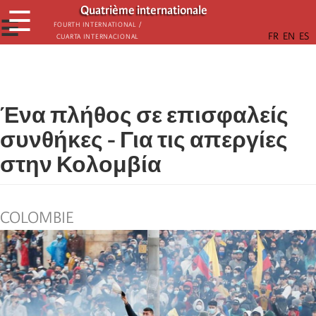
Παράκαμψη
Quatrième internationale
☰
προς
☰
Fourth International /
Cuarta Internacional
το
κυρίως
περιεχόμενο
Ένα πλήθος σε επισφαλείς
συνθήκες - Για τις απεργίες
στην Κολομβία
COLOMBIE