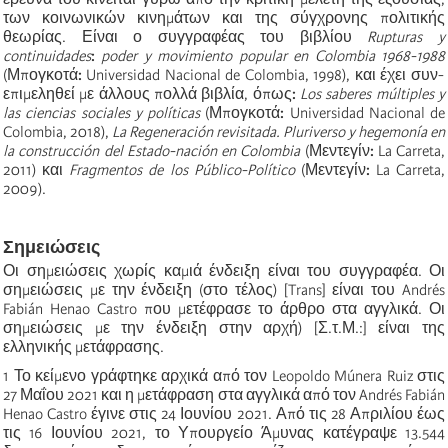
των κοινωνικών κινημάτων και της σύγχρονης πολιτικής
θεωρίας. Είναι ο συγγραφέας του βιβλίου
Rupturas y
continuidades
:
poder y movimiento popular en Colombia 1968-1988
(Μπογκοτά
:
Universidad Nacional de Colombia, 1998), και έχει συν-
επιμεληθεί με άλλους πολλά βιβλία, όπως
:
Los saberes múltiples y
las ciencias sociales y políticas
(Μπογκοτά
:
Universidad Nacional de
Colombia, 2018),
La Regeneración revisitada. Pluriverso y hegemonía en
la construcción del Estado-nación en Colombia
(Μεντεγίν
:
La Carreta,
2011) και
Fragmentos de los Público-Político
(Μεντεγίν
:
La Carreta,
2009).
Σημειώσεις
Οι σημειώσεις χωρίς καμιά ένδειξη είναι του συγγραφέα. Οι
σημειώσεις με την ένδειξη (στο τέλος) [Trans] είναι του Andrés
Fabián Henao Castro που μετέφρασε το άρθρο στα αγγλικά. Οι
σημειώσεις με την ένδειξη στην αρχή) [Σ.τ.Μ.:] είναι της
ελληνικής μετάφρασης.
1
Το κείμενο γράφτηκε αρχικά από τον Leopoldo Múnera Ruiz στις
27 Μαΐου 2021 και η μετάφραση στα αγγλικά από τον Andrés Fabián
Henao Castro έγινε στις 24 Ιουνίου 2021. Από τις 28 Απριλίου έως
τις 16 Ιουνίου 2021, το Υπουργείο Άμυνας κατέγραψε 13.544