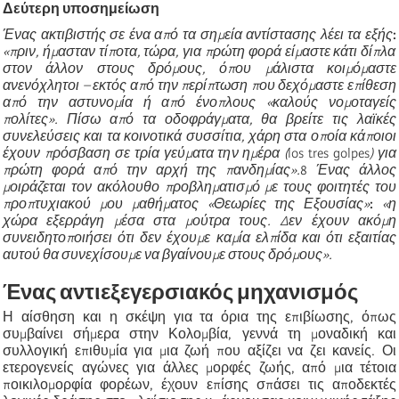
Δεύτερη υποσημείωση
Ένας ακτιβιστής σε ένα από τα σημεία αντίστασης λέει τα εξής
:
«πριν, ήμασταν τίποτα, τώρα, για πρώτη φορά είμαστε κάτι δίπλα
στον άλλον στους δρόμους, όπου μάλιστα κοιμόμαστε
ανενόχλητοι – εκτός από την περίπτωση που δεχόμαστε επίθεση
από την αστυνομία ή από ένοπλους «καλούς νομοταγείς
πολίτες». Πίσω από τα οδοφράγματα, θα βρείτε τις λαϊκές
συνελεύσεις και τα κοινοτικά συσσίτια, χάρη στα οποία κάποιοι
έχουν πρόσβαση σε τρία γεύματα την ημέρα (
los tres golpes
) για
πρώτη φορά από την αρχή της πανδημίας».
8
Ένας άλλος
μοιράζεται τον ακόλουθο προβληματισμό με τους φοιτητές του
προπτυχιακού μου μαθήματος «Θεωρίες της Εξουσίας»
:
«η
χώρα εξερράγη μέσα στα μούτρα τους. Δεν έχουν ακόμη
συνειδητοποιήσει ότι δεν έχουμε καμία ελπίδα και ότι εξαιτίας
αυτού θα συνεχίσουμε να βγαίνουμε στους δρόμους».
Ένας αντιεξεγερσιακός μηχανισμός
Η αίσθηση και η σκέψη για τα όρια της επιβίωσης, όπως
συμβαίνει σήμερα στην Κολομβία, γεννά τη μοναδική και
συλλογική επιθυμία για μια ζωή που αξίζει να ζει κανείς. Οι
ετερογενείς αγώνες για άλλες μορφές ζωής, από μια τέτοια
ποικιλομορφία φορέων, έχουν επίσης σπάσει τις αποδεκτές