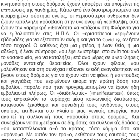
κινητοποίηση στους δρόμους έχουν υποφέρει και υπομείνει τις
επιπτώσεις της πανδημίας. Κάτω από ένα διαστρωματωμένο και
ιεραρχημένο σύστημα υγείας, οι περισσότεροι άνθρωποι δεν
έχουν κατάλληλη πρόσβαση στην υγειονομική περίθαλψη, ούτε
έχουν την παραμικρή πιθανότητα να πετάξουν στη Φλόριντα για
να εμβολιαστούν στις Η.Π.Α. Οι περισσότεροι περιμένουν
εβδομάδες για να εξεταστούν ακόμη και για το Covid-19, αν ήταν
τόσο τυχεροί. Ο καθένας έχει μια μητέρα, ή έναν θείο, ή μια
αδελφή, ή έναν σύντροφο, που έχει επιστρέψει στο σπίτι του από
το νοσοκομείο, για να καταλήξει μετά από μέρες σε υπερπλήρεις
μονάδες εντατικής θεραπείας. Όλοι έχουν φίλους που
μολύνθηκαν και στη συνέχεια πέθαναν επειδή αναγκάστηκαν να
βγουν στους δρόμους για να έχουν κάτι να φάνε, ή παππούδες
και γιαγιάδες που περιμένουν ακόμα την πρώτη δόση του
εμβολίου, παρόλο που ήταν προγραμματισμένο να έχουν ήδη
εμβολιαστεί πλήρως. Οι «διαδηλωτές» («manifestantes»), όπως
τους αποκαλούν τα κυρίαρχα μέσα κοινωνικής δικτύωσης,
κατανοούν ξεκάθαρα και συνειδητά τους κινδύνους στους
οποίους εκτίθενται στο πλαίσιο μιας γενικής απεργίας που
απαιτεί τη συλλογική τους παρουσία στους δρόμους. Και
συνεχίζουν να συμμετέχουν σε δημόσιες και συλλογικές δράσεις
που καταστέλλονται από το κράτος, τόσο νόμιμα όσο και
παράνομα. Με αυτόν τον τρόπο, εκθέτουν τους εαυτούς τους