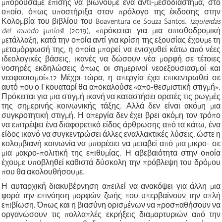
μπορούσαμε επίσης να βιώνουμε ένα αντι-μεσοδιάστημα, στο
οποίο, όπως υποστήριξα στον πρόλογο της έκδοσης στην
Κολομβία του βιβλίου του Boaventura de Souza Santos.
Izquierdas
del mundo
¡
uníos
!
(2019), «πρόκειται για μια οπισθοδρομική
μετάλλαξη, κατά την οποία αντί για κρίση της εξουσίας έχουμε τη
μεταμόρφωσή της, η οποία μπορεί να ενισχυθεί κάτω από νέες
ιδεολογικές βάσεις, ικανές να δώσουν νέα μορφή σε τέτοιες
νοσηρές εκδηλώσεις όπως οι σημερινοί νεοεξουσιασμοί και
νεοφασισμοί».
12
Μέχρι τώρα, η απεργία έχει επικεντρωθεί σε
αυτό που ο Γκουαταρί θα αποκαλούσε «απο-θεσμιστική στιγμή».
Πρόκειται για μια στιγμή ικανή να καταστήσει ορατές τις ρωγμές
της σημερινής κοινωνικής τάξης. Αλλά δεν είναι ακόμη μια
συγκροτητική στιγμή. Η απεργία δεν έχει βρει ακόμη τον τρόπο
να επιτρέψει ένα διαφορετικό είδος άρθρωσης από τα κάτω, ένα
είδος ικανό να συγκεντρώσει άλλες εναλλακτικές λύσεις, ώστε η
κολομβιανή κοινωνία να μπορέσει να μεταβεί από μια μικρο- σε
μια μακρο-πολιτική της επιθυμίας. Η αβεβαιότητα στην οποία
έχουμε υποβληθεί καθιστά δύσκολη την πρόβλεψη του δρόμου
που θα ακολουθήσουμε.
Η αυταρχική διακυβέρνηση απειλεί να ανακόψει για άλλη μια
φορά την επινόηση μορφών ζωής που υπερβαίνουν την απλή
επιβίωση. Όπως και η βιασύνη ορισμένων να προσπαθήσουν να
οργανώσουν τις πολλαπλές εκρήξεις διαμαρτυριών από την