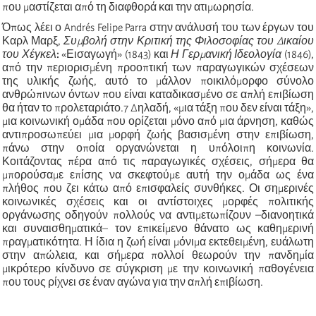
που μαστίζεται από τη διαφθορά και την ατιμωρησία.
Όπως λέει ο Andrés Felipe Parra στην ανάλυσή του των έργων του
Καρλ Μαρξ,
Συμβολή στην Κριτική της Φιλοσοφίας του Δικαίου
του Χέγκελ
:
«Εισαγωγή» (1843) και
Η Γερμανική Ιδεολογία
(1846),
από την περιορισμένη προοπτική των παραγωγικών σχέσεων
της υλικής ζωής, αυτό το μάλλον ποικιλόμορφο σύνολο
ανθρώπινων όντων που είναι καταδικασμένο σε απλή επιβίωση
θα ήταν το προλεταριάτο.
7
Δηλαδή, «μια τάξη που δεν είναι τάξη»,
μια κοινωνική ομάδα που ορίζεται μόνο από μια άρνηση, καθώς
αντιπροσωπεύει μια μορφή ζωής βασισμένη στην επιβίωση,
πάνω στην οποία οργανώνεται η υπόλοιπη κοινωνία.
Κοιτάζοντας πέρα από τις παραγωγικές σχέσεις, σήμερα θα
μπορούσαμε επίσης να σκεφτούμε αυτή την ομάδα ως ένα
πλήθος που ζει κάτω από επισφαλείς συνθήκες. Οι σημερινές
κοινωνικές σχέσεις και οι αντίστοιχες μορφές πολιτικής
οργάνωσης οδηγούν πολλούς να αντιμετωπίζουν –διανοητικά
και συναισθηματικά– τον επικείμενο θάνατο ως καθημερινή
πραγματικότητα. Η ίδια η ζωή είναι μόνιμα εκτεθειμένη, ευάλωτη
στην απώλεια, και σήμερα πολλοί θεωρούν την πανδημία
μικρότερο κίνδυνο σε σύγκριση με την κοινωνική παθογένεια
που τους ρίχνει σε έναν αγώνα για την απλή επιβίωση.