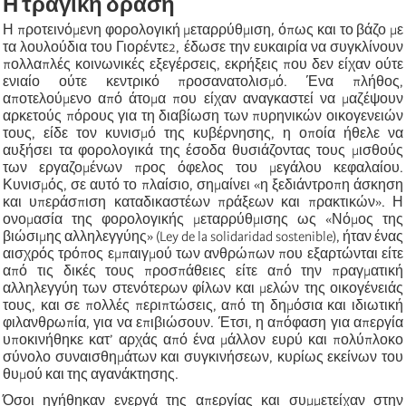
Η τραγική δράση
Η προτεινόμενη φορολογική μεταρρύθμιση, όπως και το βάζο με
τα λουλούδια του Γιορέντε2, έδωσε την ευκαιρία να συγκλίνουν
πολλαπλές κοινωνικές εξεγέρσεις, εκρήξεις που δεν είχαν ούτε
ενιαίο ούτε κεντρικό προσανατολισμό. Ένα πλήθος,
αποτελούμενο από άτομα που είχαν αναγκαστεί να μαζέψουν
αρκετούς πόρους για τη διαβίωση των πυρηνικών οικογενειών
τους, είδε τον κυνισμό της κυβέρνησης, η οποία ήθελε να
αυξήσει τα φορολογικά της έσοδα θυσιάζοντας τους μισθούς
των εργαζομένων προς όφελος του μεγάλου κεφαλαίου.
Κυνισμός, σε αυτό το πλαίσιο, σημαίνει «η ξεδιάντροπη άσκηση
και υπεράσπιση καταδικαστέων πράξεων και πρακτικών». Η
ονομασία της φορολογικής μεταρρύθμισης ως «Νόμος της
βιώσιμης αλληλεγγύης» (Ley de la solidaridad sostenible), ήταν ένας
αισχρός τρόπος εμπαιγμού των ανθρώπων που εξαρτώνται είτε
από τις δικές τους προσπάθειες είτε από την πραγματική
αλληλεγγύη των στενότερων φίλων και μελών της οικογένειάς
τους, και σε πολλές περιπτώσεις, από τη δημόσια και ιδιωτική
φιλανθρωπία, για να επιβιώσουν. Έτσι, η απόφαση για απεργία
υποκινήθηκε κατ’ αρχάς από ένα μάλλον ευρύ και πολύπλοκο
σύνολο συναισθημάτων και συγκινήσεων, κυρίως εκείνων του
θυμού και της αγανάκτησης.
Όσοι ηγήθηκαν ενεργά της απεργίας και συμμετείχαν στην