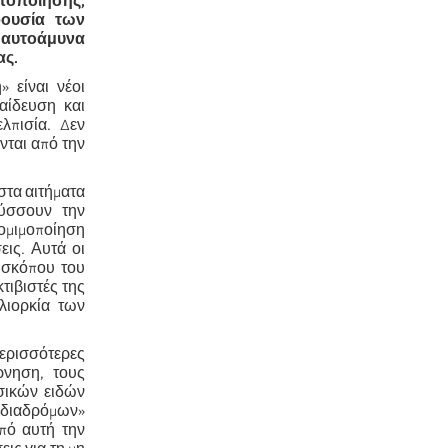
τοποίησης,
ρουσία των
αυτοάμυνα
ας.
 είναι νέοι
αίδευση και
λπισία. Δεν
νται από την
στα αιτήματα
ύσσουν την
νομιμοποίηση
εις. Αυτά οι
ισκόπου του
τιβιστές της
λιορκία των
περισσότερες
ρνηση, τους
ασικών ειδών
 διαδρόμων»
Από αυτή την