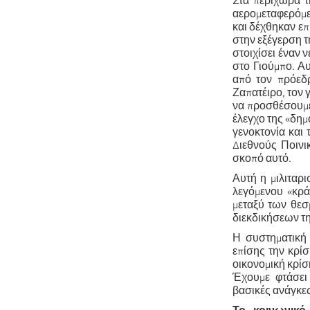
Στα περίχωρα τ
αερομεταφερόμε
και δέχθηκαν επ
στην εξέγερση τ
στοιχίσει έναν 
στο Γιούμπο. Α
από τον πρόεδ
Ζαπατέιρο, τον 
να προσθέσουμ
έλεγχο της «δημ
γενοκτονία και 
Διεθνούς Ποινι
σκοπό αυτό.
Αυτή η μιλιταρ
λεγόμενου «κρά
μεταξύ των θεσ
διεκδικήσεων τ
Η συστηματική 
επίσης την κρί
οικονομική κρίσ
Έχουμε φτάσει 
βασικές ανάγκε