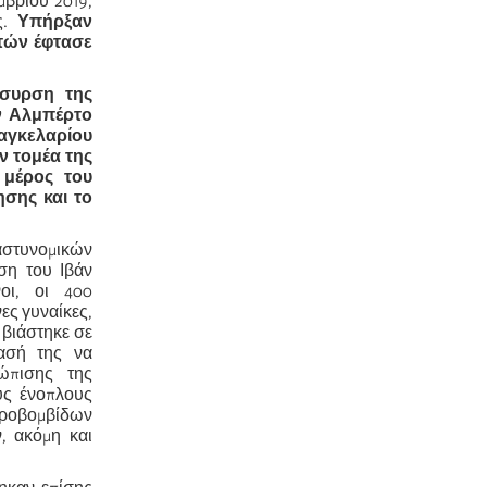
μβρίου 2019,
ς.
Υπήρξαν
τών έφτασε
όσυρση της
ν Αλμπέρτο
αγκελαρίου
 τομέα της
 μέρος του
ησης και το
αστυνομικών
ση του Ιβάν
οι, οι 400
ες γυναίκες,
 βιάστηκε σε
ασή της να
τώπισης της
υς ένοπλους
ιροβομβίδων
, ακόμη και