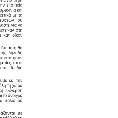
ις για τη μη
ην εποπτεία
συμφωνία και
χετικά με τα
ατεύσεων που
μαστε για να
ετείχαν στη
 κατ’ οίκον
ότι αυτή θα
ασης, δηλαδή
ρωτοστάτησαν
ατίες και οι
αση. Το ίδιο
έιβα και την
 όλη τη χώρα
κή εξέγερση
ι το άνοιγμα
καπιταλισμού
άζονται με