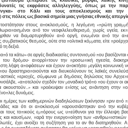
 ξέσπασμα ξεπέρασε τις κλασικές μορφές λαϊκής κινη
δυνατές τις εκφράσεις αλληλεγγύης, όπως με την πα
ίνγκα» στο Κάλι και τους αποκλεισμούς και την 
στις πόλεις ως βασικά σημεία μιας γνήσιας εθνικής απεργί
τοστάτησαν στους αποκλεισμούς, η λεγόμενη «πρώτη γραμμή»
ωριοποιημένοι από τον νεοφιλελευθερισμό, χωρίς υγεία, εκπ
ήρθαν να διαμαρτυρηθούν από οργή, ενωμένοι από την απε
 συμβατικούς θεσμούς, ούτε στα πολιτικά κόμματα, είτε προέρχο
ό τη δεξιά.
πό τα κάτω» σε αργές διαδικασίες συντονισμού που βασίζονται 
ς του δρόμου
·
απορρίπτουν την προσωπική ηγεσία, διακηρ
» στη λήψη αποφάσεων και έχουν αποκτήσει μεγάλη κοινωνική 
όπου δραστηριοποιούνται και διευκολύνουν τις λαϊκές συνελεύσ
 αστικές περιοχές, σύμφωνα με δημόσιες δηλώσεις του Αρχιεπ
νσάλβε, «αποτελούν σχεδόν τον μοναδικό τρόπο που έχουν οι ακ
να ακουστούν…» και προέκυψαν επίσης ως απάντηση στην πο
ένοπλες δυνάμεις.
 οι ημέρες των καθημερινών διαδηλώσεων ξεκίνησαν πριν από 
άδες και ότι οι αποκλεισμοί παρουσιάστηκαν από την κυβέ
 και τους τοπικούς εμπόρους ως υπεύθυνοι για την έλλειψη β
ς και καυσίμων, παρά την ενεργοποίηση των «ανθρωπιστικών
λωτές, έχει ανοίξει τη συζήτηση για το αν θα διατηρηθούν. 