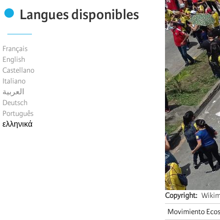
Langues disponibles
Français
English
Castellano
Italiano
العربية
Deutsch
Português
ελληνικά
Copyright
Wiki
Movimiento Ecos