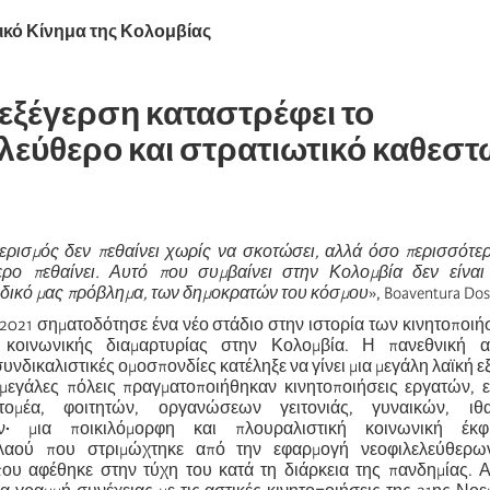
ικό Κίνημα της Κολομβίας
 εξέγερση καταστρέφει το
λεύθερο και στρατιωτικό καθεστ
ερισμός δεν πεθαίνει χωρίς να σκοτώσει, αλλά όσο περισσότε
ερο πεθαίνει. Αυτό που συμβαίνει στην Κολομβία δεν είναι
ι δικό μας πρόβλημα, των δημοκρατών του κόσμου
», Boaventura Dos
2021 σηματοδότησε ένα νέο στάδιο στην ιστορία των κινητοποιή
κοινωνικής διαμαρτυρίας στην Κολομβία. Η πανεθνική α
υνδικαλιστικές ομοσπονδίες κατέληξε να γίνει μια μεγάλη λαϊκή ε
ς μεγάλες πόλεις πραγματοποιήθηκαν κινητοποιήσεις εργατών,
ομέα, φοιτητών, οργανώσεων γειτονιάς, γυναικών, ιθ
ν
·
μια ποικιλόμορφη και πλουραλιστική κοινωνική έκ
λαού που στριμώχτηκε από την εφαρμογή νεοφιλελεύθερω
που αφέθηκε στην τύχη του κατά τη διάρκεια της πανδημίας. 