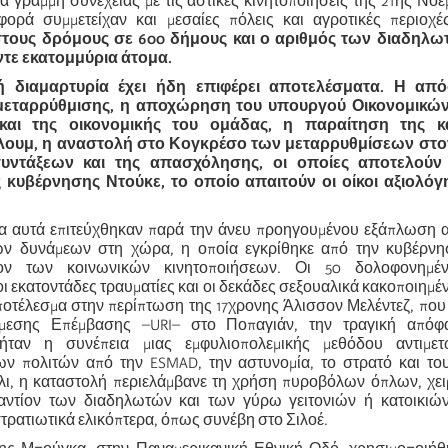
ια γραμμή συνέχειας με τις αστικές κινητοποιήσεις της 21ης Νοε
ορά συμμετείχαν και μεσαίες πόλεις και αγροτικές περιοχέ
τους δρόμους σε 600 δήμους και ο αριθμός των διαδηλω
ντε εκατομμύρια άτομα.
ή διαμαρτυρία έχει ήδη επιφέρει αποτελέσματα. Η απ
μεταρρύθμισης, η αποχώρηση του υπουργού Οικονομικώ
και της οικονομικής του ομάδας, η παραίτηση της κ
ουμ, η αναστολή στο Κογκρέσο των μεταρρυθμίσεων στον
συντάξεων και της απασχόλησης, οι οποίες αποτελούν
ης κυβέρνησης Ντούκε, το οποίο απαιτούν οι οίκοι αξιολόγ
α αυτά επιτεύχθηκαν παρά την άνευ προηγουμένου εξάπλωση 
κών δυνάμεων στη χώρα, η οποία εγκρίθηκε από την κυβέρνη
ίον των κοινωνικών κινητοποιήσεων. Οι 50 δολοφονημέν
οι εκατοντάδες τραυματίες και οι δεκάδες σεξουαλικά κακοποιημέν
ποτέλεσμα στην περίπτωση της 17χρονης Άλισσον Μελέντεζ, που
μεσης Επέμβασης –URI– στο Ποπαγιάν, την τραγική απόφ
 ήταν η συνέπεια μιας εμφυλιοπολεμικής μεθόδου αντιμε
ων πολιτών από την ESMAD, την αστυνομία, το στρατό και το
άλι, η καταστολή περιελάμβανε τη χρήση πυροβόλων όπλων, χε
αντίον των διαδηλωτών και των γύρω γειτονιών ή κατοικιών
ρατιωτικά ελικόπτερα, όπως συνέβη στο Σιλοέ.