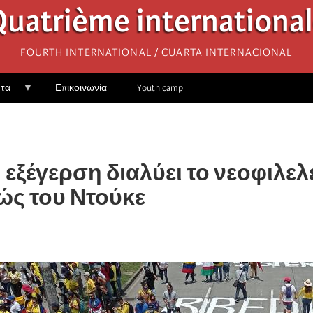
uatrième internationa
Fourth International / Cuarta Internacional
ητα
Επικοινωνία
Youth camp
 εξέγερση διαλύει το νεοφιλε
ώς του Ντούκε