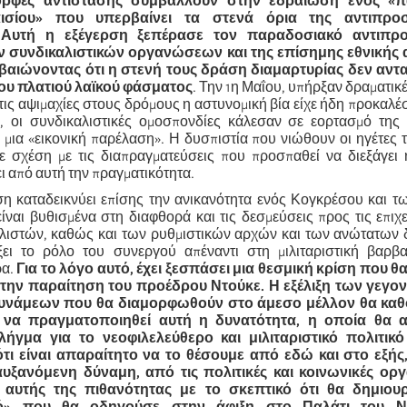
ορφές αντίστασης συμβάλλουν στην εδραίωση ενός «
αισίου» που υπερβαίνει τα στενά όρια της αντιπρο
 Αυτή η εξέγερση ξεπέρασε τον παραδοσιακό αντιπρ
 συνδικαλιστικών οργανώσεων και της επίσημης εθνικής
εβαιώνοντας ότι η στενή τους δράση διαμαρτυρίας δεν αντ
του πλατιού λαϊκού φάσματος
. Την 1η Μαΐου, υπήρξαν δραματικέ
τις αψιμαχίες στους δρόμους η αστυνομική βία είχε ήδη προκαλέ
ς, οι συνδικαλιστικές ομοσπονδίες κάλεσαν σε εορτασμό της
μια «εικονική παρέλαση». Η δυσπιστία που νιώθουν οι ηγέτες τ
ε σχέση με τις διαπραγματεύσεις που προσπαθεί να διεξάγει 
ι από αυτή την πραγματικότητα.
ση καταδεικνύει επίσης την ανικανότητα ενός Κογκρέσου και τ
ίναι βυθισμένα στη διαφθορά και τις δεσμεύσεις προς τις επιχ
λιστών, καθώς και των ρυθμιστικών αρχών και των ανώτατων 
ξει το ρόλο του συνεργού απέναντι στη μιλιταριστική βαρβ
ρα.
Για το λόγο αυτό, έχει ξεσπάσει μια θεσμική κρίση που 
στην παραίτηση του προέδρου Ντούκε. Η εξέλιξη των γεγον
δυνάμεων που θα διαμορφωθούν στο άμεσο μέλλον θα καθ
ν να πραγματοποιηθεί αυτή η δυνατότητα, η οποία θα 
ήγμα για το νεοφιλελεύθερο και μιλιταριστικό πολιτικ
ι είναι απαραίτητο να το θέσουμε από εδώ και στο εξής
αυξανόμενη δύναμη, από τις πολιτικές και κοινωνικές ορ
αυτής της πιθανότητας με το σκεπτικό ότι θα δημιου