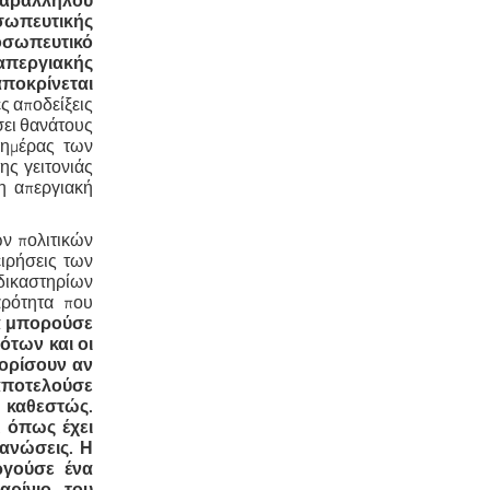
παράλληλου
σωπευτικής
οσωπευτικό
 απεργιακής
αποκρίνεται
ς αποδείξεις
σει θανάτους
 ημέρας των
ης γειτονιάς
η απεργιακή
ων πολιτικών
ειρήσεις των
δικαστηρίων
αρότητα που
θα μπορούσε
ότων και οι
ορίσουν αν
αποτελούσε
ό καθεστώς.
, όπως έχει
γανώσεις. Η
ργούσε ένα