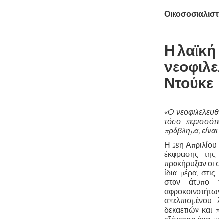
Οικοσοσιαλιστ
Η λαϊκή
νεοφιλε
Ντούκε
«
Ο νεοφιλελευθ
τόσο περισσότ
πρόβλημα, είνα
Η 28η Απριλίου 
έκφρασης της 
προκήρυξαν οι σ
ίδια μέρα, στι
στον άτυπο τ
αφροκοινοτήτω
απελπισμένου 
δεκαετιών και 