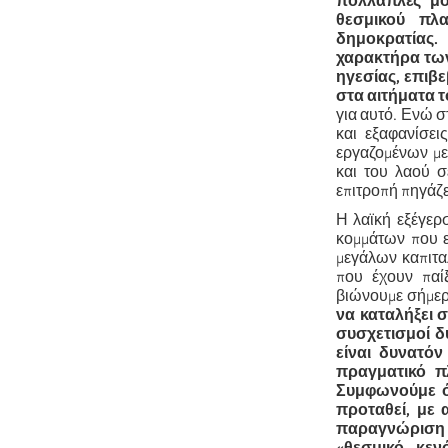
πολλαπλές μ
θεσμικού πλ
δημοκρατίας.
χαρακτήρα των
ηγεσίας, επιβ
στα αιτήματα 
για αυτό. Ενώ σ
και εξαφανίσει
εργαζομένων με 
και του λαού σ
επιτροπή πηγάζε
Η λαϊκή εξέγερ
κομμάτων που ε
μεγάλων καπιτα
που έχουν παί
βιώνουμε σήμε
να καταλήξει 
συσχετισμοί 
είναι δυνατό
πραγματικό πλ
Συμφωνούμε ότ
προταθεί, με 
παραγνώριση 