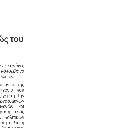
ώς του
ρο σκοτώνει,
 κολομβιανό
 Santos.
σεων και της
περγία που
ξέγερση. Την
 εργαζομένων
αγενών και
φραση ενός
ν πολιτικών
Αυτή η λαϊκή