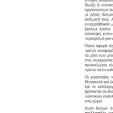
άποψη, θεωρούμ
δίωξη ή ποινικ
οργανώσεων ανθ
με ρητές δεσμε
αιτήματά τους.
επιχειρήθηκαν μ
βρούμε λύσεις 
σύσκεψη εντοπί
περιορισμό για 
Όσον αφορά την
πρέπει να αφορ
τα μέλη των με
στις συγκρούσει
αγνοούμενοι, εί
πρέπει να ειπωθ
Οι γιγαντιαίες 
Μπογκοτά και ο
και οι καλλιερ
βρίσκεται σε άν
πολιτικών εναλ
στη χώρα.
Αυτό δείχνει 