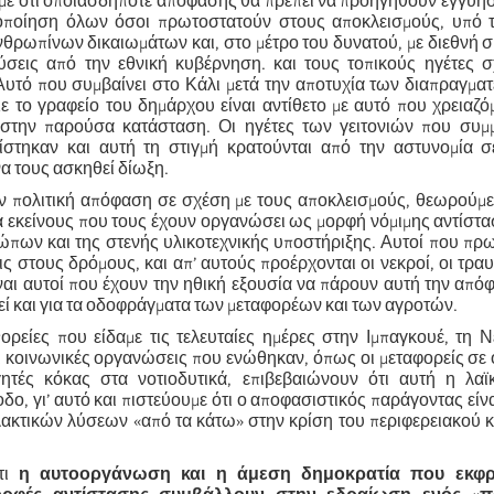
ε ότι οποιασδήποτε απόφασης θα πρέπει να προηγηθούν εγγυήσε
οποίηση όλων όσοι πρωτοστατούν στους αποκλεισμούς, υπό τ
ρωπίνων δικαιωμάτων και, στο μέτρο του δυνατού, με διεθνή 
ύσεις από την εθνική κυβέρνηση. και τους τοπικούς ηγέτες σ
 Αυτό που συμβαίνει στο Κάλι μετά την αποτυχία των διαπραγμ
ε το γραφείο του δημάρχου είναι αντίθετο με αυτό που χρειαζό
στην παρούσα κατάσταση. Οι ηγέτες των γειτονιών που συμμ
στηκαν και αυτή τη στιγμή κρατούνται από την αστυνομία σε
να τους ασκηθεί δίωξη.
 πολιτική απόφαση σε σχέση με τους αποκλεισμούς, θεωρούμε 
ά εκείνους που τους έχουν οργανώσει ως μορφή νόμιμης αντίστ
τώπων και της στενής υλικοτεχνικής υποστήριξης. Αυτοί που π
ς στους δρόμους, και απ’ αυτούς προέρχονται οι νεκροί, οι τραυμ
ναι αυτοί που έχουν την ηθική εξουσία να πάρουν αυτή την απόφ
εί και για τα οδοφράγματα των μεταφορέων και των αγροτών.
πορείες που είδαμε τις τελευταίες ημέρες στην Ιμπαγκουέ, τη Ν
ι κοινωνικές οργανώσεις που ενώθηκαν, όπως οι μεταφορείς σε
γητές κόκας στα νοτιοδυτικά, επιβεβαιώνουν ότι αυτή η λαϊ
οδο, γι’ αυτό και πιστεύουμε ότι ο αποφασιστικός παράγοντας είνα
λακτικών λύσεων «από τα κάτω» στην κρίση του περιφερειακού 
ότι
η αυτοοργάνωση και η άμεση δημοκρατία που εκφρ