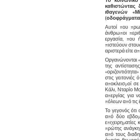
Το κοινωνικό
καθιστώντας 
ιθαγενών «Μ
(οδοφράγματα) 
Αυτοί που πρω
άνθρωποι περιθ
εργασία, που 
πιστεύουν στους
αριστερά είτε απ
Οργανώνονται «α
της αντίσταση
«οριζοντιότητα
στις γειτονιές 
αποκλεισμοί σε
Κάλι, Νταρίο Μο
απεργίας για 
πόλεων από τις 
Το γεγονός ότι
από δύο εβδομ
επιχειρηματίες
πρώτης ανάγκη
από τους διαδη