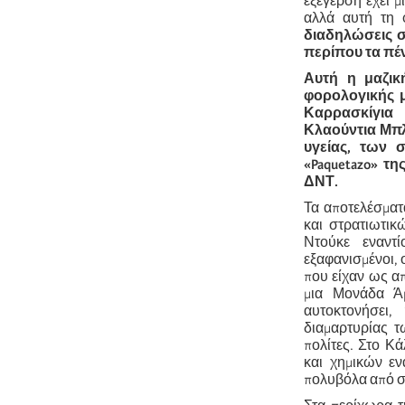
εξέγερση έχει μ
αλλά αυτή τη φ
διαδηλώσεις σ
περίπου τα πέ
Αυτή η μαζικ
φορολογικής 
Καρρασκίγια 
Κλαούντια Μπλ
υγείας, των 
«Paquetazo» τ
ΔΝΤ.
Τα αποτελέσματ
και στρατιωτι
Ντούκε εναντ
εξαφανισμένοι, 
που είχαν ως α
μια Μονάδα Ά
αυτοκτονήσει,
διαμαρτυρίας τ
πολίτες. Στο Κ
και χημικών εν
πολυβόλα από στ