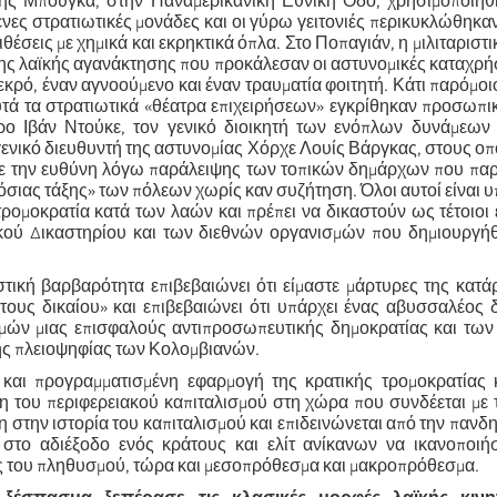
ης Μπούγκα, στην Παναμερικανική Εθνική Οδό, χρησιμοποιήθ
νες στρατιωτικές μονάδες και οι γύρω γειτονιές περικυκλώθηκ
ιθέσεις με χημικά και εκρηκτικά όπλα. Στο Ποπαγιάν, η μιλιταριστ
ης λαϊκής αγανάκτησης που προκάλεσαν οι αστυνομικές καταχρήσ
νεκρό, έναν αγνοούμενο και έναν τραυματία φοιτητή. Κάτι παρόμοι
υτά τα στρατιωτικά «θέατρα επιχειρήσεων» εγκρίθηκαν προσωπι
ρο Ιβάν Ντούκε, τον γενικό διοικητή των ενόπλων δυνάμεων
γενικό διευθυντή της αστυνομίας Χόρχε Λουίς Βάργκας, στους οπ
ε την ευθύνη λόγω παράλειψης των τοπικών δημάρχων που πα
όσιας τάξης» των πόλεων χωρίς καν συζήτηση. Όλοι αυτοί είναι υ
τρομοκρατία κατά των λαών και πρέπει να δικαστούν ως τέτοιοι
κού Δικαστηρίου και των διεθνών οργανισμών που δημιουργήθ
ιστική βαρβαρότητα επιβεβαιώνει ότι είμαστε μάρτυρες της κατ
τους δικαίου» και επιβεβαιώνει ότι υπάρχει ένας αβυσσαλέος
μών μιας επισφαλούς αντιπροσωπευτικής δημοκρατίας και των
ης πλειοψηφίας των Κολομβιανών.
και προγραμματισμένη εφαρμογή της κρατικής τρομοκρατίας κ
ση του περιφερειακού καπιταλισμού στη χώρα που συνδέεται με 
η στην ιστορία του καπιταλισμού και επιδεινώνεται από την πανδημ
στο αδιέξοδο ενός κράτους και ελίτ ανίκανων να ικανοποιήσ
ς του πληθυσμού, τώρα και μεσοπρόθεσμα και μακροπρόθεσμα.