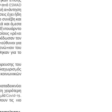
ηκαν επίσης
αν από ESMAD
ική απάντηση
εις έχει ήδη
ο συνέβη και
κά και άμεσα
 Εντουάρντο
οίους πρέπει
ρέδωσαν τον
πεύθυνοι για
 ενώπιον του
ηκαν για το
άρρευσης του
 διαχωρισμός
 κοινωνικών
αταδεικνύει
τη χειρότερη
ία Covid-19.
ουν τις πιο