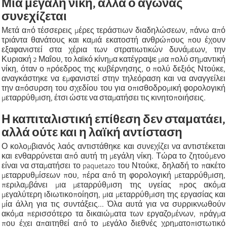
Μια μεγάλη νίκη, αλλά ο αγώνας
συνεχίζεται
Μετά από τέσσερεις μέρες τεράστιων διαδηλώσεων, πάνω από
τριάντα θανάτους και καμιά εκατοστή ανθρώπους που έχουν
εξαφανιστεί στα χέρια των στρατιωτικών δυνάμεων, την
Κυριακή 2 Μαΐου, το λαϊκό κίνημα κατέγραψε μια πολύ σημαντική
νίκη, όταν ο πρόεδρος της κυβέρνησης, ο πολύ δεξιός Ντούκε,
αναγκάστηκε να εμφανιστεί στην τηλεόραση και να αναγγείλει
την απόσυρση του σχεδίου του για οπισθοδρομική φορολογική
μεταρρύθμιση, έτσι ώστε να σταματήσει τις κινητοποιήσεις.
Η καπιταλιστική επίθεση δεν σταματάει,
αλλά ούτε και η λαϊκή αντίσταση
Ο κολομβιανός λαός αντιστάθηκε και συνεχίζει να αντιστέκεται
και ενθαρρύνεται από αυτή τη μεγάλη νίκη. Τώρα το ζητούμενο
είναι να σταματήσει το paquetazo του Ντούκε, δηλαδή το πακέτο
μεταρρυθμίσεων που, πέρα από τη φορολογική μεταρρύθμιση,
περιλαμβάνει μια μεταρρύθμιση της υγείας προς ακόμα
μεγαλύτερη ιδιωτικοποίηση, μια μεταρρύθμιση της εργασίας και
μία άλλη για τις συντάξεις... Όλα αυτά για να συρρικνωθούν
ακόμα περισσότερο τα δικαιώματα των εργαζομένων, πράγμα
που έχει απαιτηθεί από το μεγάλο διεθνές χρηματοπιστωτικό