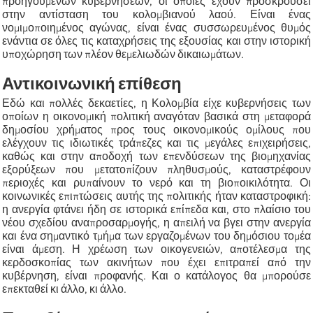
προηγούμενων κυβερνήσεων, οι οποίες έχουν προσκρούσει
στην αντίσταση του κολομβιανού λαού. Είναι ένας
νομιμοποιημένος αγώνας, είναι ένας συσσωρευμένος θυμός
ενάντια σε όλες τις καταχρήσεις της εξουσίας και στην ιστορική
υποχώρηση των πλέον θεμελιωδών δικαιωμάτων.
Αντικοινωνική επίθεση
Εδώ και πολλές δεκαετίες, η Κολομβία είχε κυβερνήσεις των
οποίων η οικονομική πολιτική αναγόταν βασικά στη μεταφορά
δημοσίου χρήματος προς τους οικονομικούς ομίλους που
ελέγχουν τις ιδιωτικές τράπεζες και τις μεγάλες επιχειρήσεις,
καθώς και στην αποδοχή των επενδύσεων της βιομηχανίας
εξορύξεων που μετατοπίζουν πληθυσμούς, καταστρέφουν
περιοχές και ρυπαίνουν το νερό και τη βιοποικιλότητα. Οι
κοινωνικές επιπτώσεις αυτής της πολιτικής ήταν καταστροφική:
η ανεργία φτάνει ήδη σε ιστορικά επίπεδα και, στο πλαίσιο του
νέου σχεδίου αναπροσαρμογής, η απειλή να βγει στην ανεργία
και ένα σημαντικό τμήμα των εργαζομένων του δημόσιου τομέα
είναι άμεση. Η χρέωση των οικογενειών, αποτέλεσμα της
κερδοσκοπίας των ακινήτων που έχει επιτραπεί από την
κυβέρνηση, είναι προφανής. Και ο κατάλογος θα μπορούσε
επεκταθεί κι άλλο, κι άλλο.