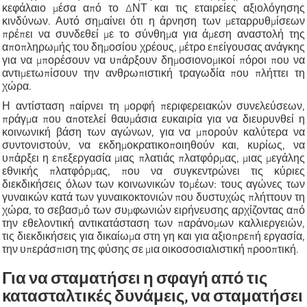
κεφάλαιο μέσα από το ΔΝΤ και τις εταιρείες αξιολόγησης
κινδύνων. Αυτό σημαίνει ότι η άρνηση των μεταρρυθμίσεων
πρέπει να συνδεθεί με το σύνθημα για άμεση αναστολή της
αποπληρωμής του δημοσίου χρέους, μέτρο επείγουσας ανάγκης
για να μπορέσουν να υπάρξουν δημοσιονομικοί πόροι που να
αντιμετωπίσουν την ανθρωπιστική τραγωδία που πλήττει τη
χώρα.
Η αντίσταση παίρνει τη μορφή περιφερειακών συνελεύσεων,
πράγμα που αποτελεί θαυμάσια ευκαιρία για να διευρυνθεί η
κοινωνική βάση των αγώνων, για να μπορούν καλύτερα να
συντονιστούν, να εκδημοκρατικοποιηθούν και, κυρίως, να
υπάρξει η επεξεργασία μιας πλατιάς πλατφόρμας, μιας μεγάλης
εθνικής πλατφόρμας, που να συγκεντρώνει τις κύριες
διεκδικήσεις όλων των κοινωνικών τομέων: τους αγώνες των
γυναικών κατά των γυναικοκτονιών που δυστυχώς πλήττουν τη
χώρα, το σεβασμό των συμφωνιών ειρήνευσης αρχίζοντας από
την εθελοντική αντικατάσταση των παράνομων καλλιεργειών,
τις διεκδικήσεις για δικαίωμα στη γη και για αξιοπρεπή εργασία,
την υπεράσπιση της φύσης σε μια οικοσοσιαλιστική προοπτική.
Για να σταματήσει η σφαγή από τις
κατασταλτικές δυνάμεις, να σταματήσει