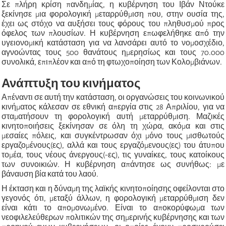
Σε πλήρη κρίση πανδημίας, η κυβέρνηση του Ιβάν Ντούκε
ξεκίνησε μια φορολογική μεταρρύθμιση που, στην ουσία της,
έχει ως στόχο να αυξήσει τους φόρους του πληθυσμού προς
όφελος των πλουσίων. Η κυβέρνηση επωφελήθηκε από την
υγειονομική κατάσταση για να λανσάρει αυτό το νομοσχέδιο,
αγνοώντας τους 500 θανάτους ημερησίως και τους 70.000
συνολικά, επιπλέον και από τη φτωχοποίηση των Κολομβιάνων.
Ανάπτυξη του κινήματος
Απέναντι σε αυτή την κατάσταση, οι οργανώσεις του κοινωνικού
κινήματος κάλεσαν σε εθνική απεργία στις 28 Απριλίου, για να
σταματήσουν τη φορολογική αυτή μεταρρύθμιση. Μαζικές
κινητοποιήσεις ξεκίνησαν σε όλη τη χώρα, ακόμα και στις
μεσαίες πόλεις, και συγκέντρωσαν όχι μόνο τους μισθωτούς
εργαζομένους(ες), αλλά και τους εργαζόμενους(ες) του άτυπου
τομέα, τους νέους άνεργους(-ες), τις γυναίκες, τους κατοίκους
των συνοικιών. Η κυβέρνηση απάντησε ως συνήθως: με
βάναυση βία κατά του λαού.
Η έκταση και η δύναμη της λαϊκής κινητοποίησης οφείλονται στο
γεγονός ότι, μεταξύ άλλων, η φορολογική μεταρρύθμιση δεν
είναι κάτι το απομονωμένο. Είναι το αποκορύφωμα των
νεοφιλελεύθερων πολιτικών της σημερινής κυβέρνησης και των