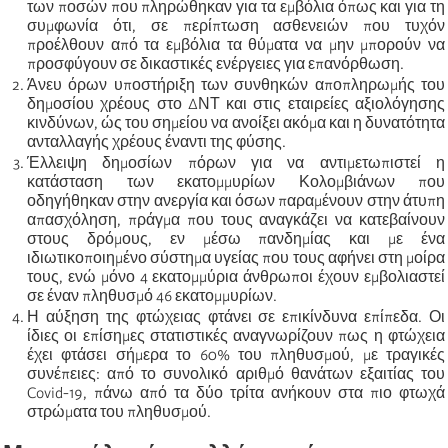
των ποσών που πληρώθηκαν για τα εμβόλια όπως και για τη
συμφωνία ότι, σε περίπτωση ασθενειών που τυχόν
προέλθουν από τα εμβόλια τα θύματα να μην μπορούν να
προσφύγουν σε δικαστικές ενέργειες για επανόρθωση.
Άνευ όρων υποστήριξη των συνθηκών αποπληρωμής του
δημοσίου χρέους στο ΔΝΤ και στις εταιρείες αξιολόγησης
κινδύνων, ώς του σημείου να ανοίξει ακόμα και η δυνατότητα
ανταλλαγής χρέους έναντι της φύσης.
Έλλειψη δημοσίων πόρων για να αντιμετωπιστεί η
κατάσταση των εκατομμυρίων Κολομβιάνων που
οδηγήθηκαν στην ανεργία και όσων παραμένουν στην άτυπη
απασχόληση, πράγμα που τους αναγκάζει να κατεβαίνουν
στους δρόμους, εν μέσω πανδημίας και με ένα
ιδιωτικοποιημένο σύστημα υγείας που τους αφήνει στη μοίρα
τους, ενώ μόνο 4 εκατομμύρια άνθρωποι έχουν εμβολιαστεί
σε έναν πληθυσμό 46 εκατομμυρίων.
Η αύξηση της φτώχειας φτάνει σε επικίνδυνα επίπεδα. Οι
ίδιες οι επίσημες στατιστικές αναγνωρίζουν πως η φτώχεια
έχει φτάσει σήμερα το 60% του πληθυσμού, με τραγικές
συνέπειες: από το συνολικό αριθμό θανάτων εξαιτίας του
Covid-19, πάνω από τα δύο τρίτα ανήκουν στα πιο φτωχά
στρώματα του πληθυσμού.