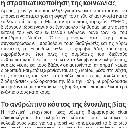
η στρατιωτικοποίηση της κοινωνίας
Άμεσα, η επείγουσα και αλληλέγγυα ενεργητικότητα πρέπει να
μπορέσει να σταματήσει τη σφαγή που η εθνική αστυνομία και το
επίλεκτο σώμα της, η Μοίρα αντιμετώπισης ταραχών -ESMAD-,
διεξάγουν τώρα ενάντια σε έναν άοπλο πληθυσμό, με την άμεση
εντολή του γενικού επιτελείου ενόπλων δυνάμεων και του
προέδρου Ντούκε. Όταν φτάνουν στα μέρη των
συγκεντρώσεων, πυροβολούν τους διαδηλωτές και τις γύρω
συνοικίες με πυροβόλα όπλα, με χειροβομβίδες και αέρια,
παραβιάζοντας έτσι όλες τις συμβάσεις του διεθνούς
ανθρωπιστικού δικαίου. Επιπλέον, συλλαμβάνουν ανθρώπους,
κυρίως νέους και τους βάζουν σε αυτοκίνητα, επίσημα ή χωρίς
διακριτικά, και μετά εξαφανίζονται. Στις 3 Μαΐου, μέσα στη νύχτα,
στις συνοικίες του Κάλι -στην πόλη που είχε τις μεγαλύτερες
διαδηλώσεις-, πολιόρκησαν την ίδια την πόλη, πυροβολούσαν
και έριξαν ακόμα και πυρπολικές βόμβες από επίσημα ελικόπτερα
ενάντια στους κατοίκους.
Το ανθρώπινο κόστος της ένοπλης βίας
Η πολεμική μεταχείριση μιας νόμιμης διαμαρτυρίας είναι
αδικαιολόγητη. Το ανθρώπινο κόστος που πληρώνει ο
κολομβιανός λαός για να μπορεί να χρησιμοποιεί το δικαίωμά