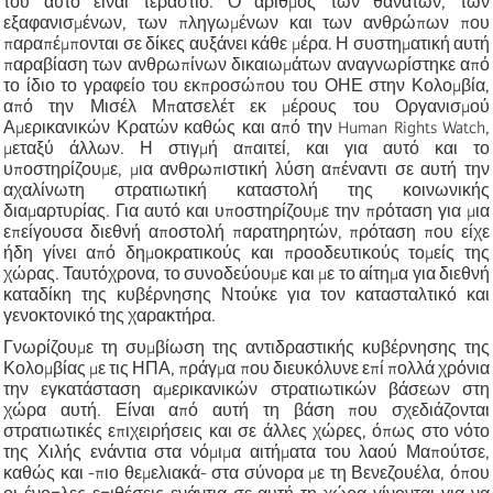
του αυτό είναι τεράστιο. Ο αριθμός των θανάτων, των
εξαφανισμένων, των πληγωμένων και των ανθρώπων που
παραπέμπονται σε δίκες αυξάνει κάθε μέρα. Η συστηματική αυτή
παραβίαση των ανθρωπίνων δικαιωμάτων αναγνωρίστηκε από
το ίδιο το γραφείο του εκπροσώπου του ΟΗΕ στην Κολομβία,
από την Μισέλ Μπατσελέτ εκ μέρους του Οργανισμού
Αμερικανικών Κρατών καθώς και από την Human Rights Watch,
μεταξύ άλλων. Η στιγμή απαιτεί, και για αυτό και το
υποστηρίζουμε, μια ανθρωπιστική λύση απέναντι σε αυτή την
αχαλίνωτη στρατιωτική καταστολή της κοινωνικής
διαμαρτυρίας. Για αυτό και υποστηρίζουμε την πρόταση για μια
επείγουσα διεθνή αποστολή παρατηρητών, πρόταση που είχε
ήδη γίνει από δημοκρατικούς και προοδευτικούς τομείς της
χώρας. Ταυτόχρονα, το συνοδεύουμε και με το αίτημα για διεθνή
καταδίκη της κυβέρνησης Ντούκε για τον κατασταλτικό και
γενοκτονικό της χαρακτήρα.
Γνωρίζουμε τη συμβίωση της αντιδραστικής κυβέρνησης της
Κολομβίας με τις ΗΠΑ, πράγμα που διευκόλυνε επί πολλά χρόνια
την εγκατάσταση αμερικανικών στρατιωτικών βάσεων στη
χώρα αυτή. Είναι από αυτή τη βάση που σχεδιάζονται
στρατιωτικές επιχειρήσεις και σε άλλες χώρες, όπως στο νότο
της Χιλής ενάντια στα νόμιμα αιτήματα του λαού Μαπούτσε,
καθώς και -πιο θεμελιακά- στα σύνορα με τη Βενεζουέλα, όπου