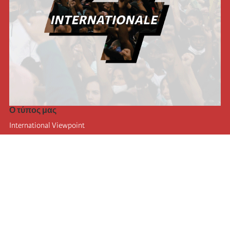
Ο τύπος μας
International Viewpoint
Punto de vista internacional
Inprecor
Facebook
Twitter
Η Διεθνής
Τελευταίο συνέδριο της Διεθνούς
Ανακοινώσεις του Εκτελεστικού Γραφείου