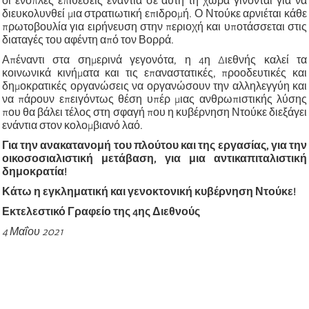
οι ένοπλες επιθέσεις ενάντια σε αυτή τη χώρα γίνονται για να
διευκολυνθεί μια στρατιωτική επιδρομή. Ο Ντούκε αρνιέται κάθε
πρωτοβουλία για ειρήνευση στην περιοχή και υποτάσσεται στις
διαταγές του αφέντη από τον Βορρά.
Απέναντι στα σημερινά γεγονότα, η 4η Διεθνής καλεί τα
κοινωνικά κινήματα και τις επαναστατικές, προοδευτικές και
δημοκρατικές οργανώσεις να οργανώσουν την αλληλεγγύη και
να πάρουν επειγόντως θέση υπέρ μιας ανθρωπιστικής λύσης
που θα βάλει τέλος στη σφαγή που η κυβέρνηση Ντούκε διεξάγει
ενάντια στον κολομβιανό λαό.
Για την ανακατανομή του πλούτου και της εργασίας, για την
οικοσοσιαλιστική μετάβαση, για μια αντικαπιταλιστική
δημοκρατία!
Κάτω η εγκληματική και γενοκτονική κυβέρνηση Ντούκε!
Εκτελεστικό Γραφείο της 4ης Διεθνούς
4 Μαΐου 2021