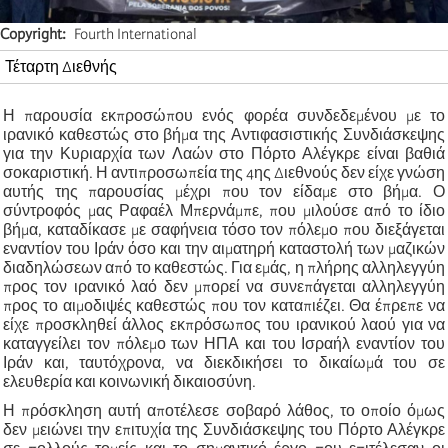
Copyright
Fourth International
Τέταρτη Διεθνής
Η παρουσία εκπροσώπου ενός φορέα συνδεδεμένου με το
ιρανικό καθεστώς στο βήμα της Αντιφασιστικής Συνδιάσκεψης
για την Κυριαρχία των Λαών στο Πόρτο Αλέγκρε είναι βαθιά
σοκαριστική. Η αντιπροσωπεία της 4ης Διεθνούς δεν είχε γνώση
αυτής της παρουσίας μέχρι που τον είδαμε στο βήμα. Ο
σύντροφός μας Ραφαέλ Μπερνάμπε, που μιλούσε από το ίδιο
βήμα, καταδίκασε με σαφήνεια τόσο τον πόλεμο που διεξάγεται
εναντίον του Ιράν όσο και την αιματηρή καταστολή των μαζικών
διαδηλώσεων από το καθεστώς. Για εμάς, η πλήρης αλληλεγγύη
προς τον ιρανικό λαό δεν μπορεί να συνεπάγεται αλληλεγγύη
προς το αιμοδιψές καθεστώς που τον καταπιέζει. Θα έπρεπε να
είχε προσκληθεί άλλος εκπρόσωπος του ιρανικού λαού για να
καταγγείλει τον πόλεμο των ΗΠΑ και του Ισραήλ εναντίον του
Ιράν και, ταυτόχρονα, να διεκδικήσει το δικαίωμά του σε
ελευθερία και κοινωνική δικαιοσύνη.
Η πρόσκληση αυτή αποτέλεσε σοβαρό λάθος, το οποίο όμως
δεν μειώνει την επιτυχία της Συνδιάσκεψης του Πόρτο Αλέγκρε