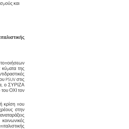
ασμούς και
.
ιταλιστικής
ητοποιήσεων
α κύματα της
ντιδραστικές
ου PSUV στις
α, ο ΣΥΡΙΖΑ
 του ΟΧΙ τον
κή κρίση που
 χρέους στην
 αναταράξεις
κοινωνικές
ταλιστικής