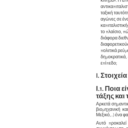
κίνημα». Η α
αντικαπιταλισ
ταξική ταυτότ
αγώνες σε έν
καπιταλιστική
το πλαίσιο, π
διάφορα διεθ
διαφορετικούς
πολιτικά ρεύμ
δημοκρατικά, 
επίπεδο;
I. Στοιχε
Ι.1. Ποια 
τάξης και
Αρκετά σημαντι
βιομηχανική κα
Μεξικό,..) ένα φ
Αυτό προκαλεί