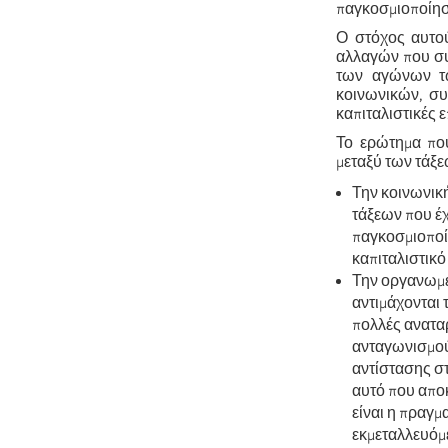
παγκοσμιοποίησ
Ο στόχος αυτού
αλλαγών που συ
των αγώνων τω
κοινωνικών, συ
καπιταλιστικές ε
Το ερώτημα που
μεταξύ των τάξε
Την κοινωνικ
τάξεων που έχ
παγκοσμιοποίη
καπιταλιστικό
Την οργανωμέ
αντιμάχονται 
πολλές αναταρ
ανταγωνισμού 
αντίστασης στ
αυτό που απο
είναι η πραγμ
εκμεταλλευόμε