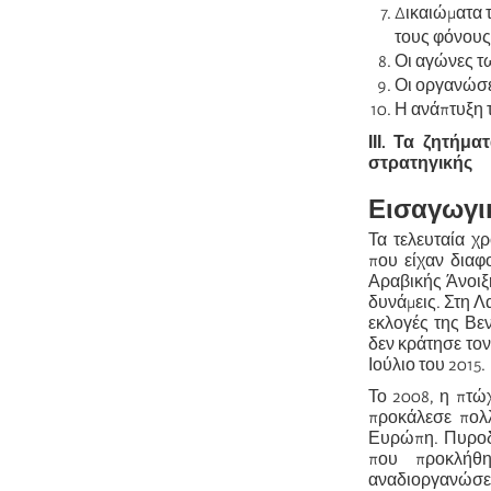
Δικαιώματα τ
τους φόνους
Οι αγώνες τ
Οι οργανώσε
Η ανάπτυξη 
ΙΙΙ. Τα ζητήμ
στρατηγικής
Εισαγωγι
Τα τελευταία χ
που είχαν διαφ
Αραβικής Άνοιξ
δυνάμεις. Στη Λ
εκλογές της Βε
δεν κράτησε τον
Ιούλιο του 2015.
Το 2008, η πτώ
προκάλεσε πολλ
Ευρώπη. Πυροδό
που προκλήθη
αναδιοργανώσ