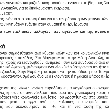
ων γυναικών και μαζικές κινητοποιήσεις ενάντια στη βία, τους βι
 γυναικών, για το δικαίωμα στην έκτρωση.
ων LGBT.
ις ενάντια στο ρατσισμό και για την υπεράσπιση των μεταναστών
των κινημάτων ενάντια στην κλιματική υπερθέρμανση
ατα των πολιτικών αλλαγών, των αγώνων και της αντικαπ
κά
ρόνια σημαδεύτηκαν από κύματα πολιτικών και κοινωνικών κιν
ορετικές καταλήξεις. Στο Μάγκρεμπ και στην Μέση Ανατολή, τ
ης, χωρίς να εξαντληθούν, αντιμετώπισαν ένα συνδυασμό από α
ατινική Αμερική, φτάνουμε σε ένα νέο κύκλο ύστερα από την ήττα τ
νεζουέλας. Στην Ευρώπη, ύστερα από την παράδοση του Τσίπρ
 προσανατολισμό που άνοιξε η εκλογή του ή η μαζική ψήφος υπέρ
χευση της Lehman Brothers πυροδότησε μια παγκόσμια οικονομι
ές κρίσεις σε αντανάκλαση, ιδιαίτερα την γενικευμένη κρίση
τησε νέες κοινωνικές επιθέσεις που προστέθηκαν στις βαθιές
καν μετά το 1990 από τις πολιτικές, οικονομικές και 
εις που ακολούθησαν το 1989 και τη νέα φάση της καπι