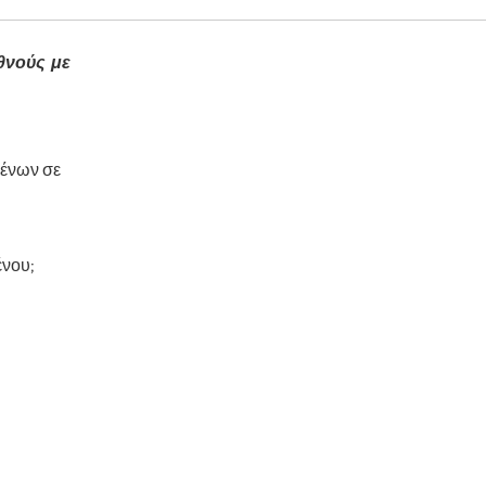
θνούς με
μένων σε
ένου;