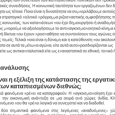
πόρριψη των συνεπειών των καπιταλιστικών πολιτικών δεν προκαλ
τικές συνειδήσεις. Η κοινωνική ταυτότητα των εργαζομένων δεν 
ητα ως τέτοια. Ποια είναι η δυνατότητα να συμπεριλάβουμε αυτού
α στρατηγικό πολιτικό πρόγραμμα ριζοσπαστικής αμφισβήτησης τ
ς κοινωνίας, των καταπιέσεων που έχει δημιουργήσει ή αναδομήσ
ώς μπορούμε να αξιολογήσουμε το αντιπαγκοσμιοποιητικό κίνημα κ
νή δίκτυα που έχουν προσπαθήσει να συντονίσουν τους αγώνες σ
 τομείς; Τελικά ποια είναι η δύναμη και η κατεύθυνση που ακολου
ατα σε αυτά τα μέτωπα αγώνα, είτε αυτά αυτοπροσδιορίζονται ως
είτε ως αντικαπιταλιστικά είτε ως επαναστατικά σε εθνικό, τοπικό 
ία ανάλυσης
είναι η εξέλιξη της κατάστασης της εργατι
 των καταπιεσμένων διεθνώς;
κά φαινόμενα πρέπει να καταγραφούν. Η παγκοσμιοποίηση έχει ε
ι την οικονομική ανάπτυξη σε μια σειρά από χώρες (Ινδία, Κί
αινόμενο που θα πρέπει λογικά να συνεχιστεί και να διαδοθεί.
 δύο σημαντικά φαινόμενα στις λεγόμενες «αναδυόμενες» χώ