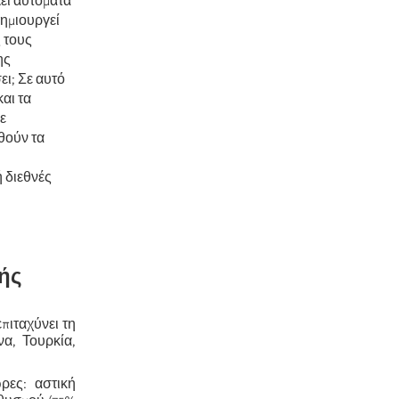
εί αυτόματα
δημιουργεί
ς τους
ης
ει; Σε αυτό
αι τα
ε
θούν τα
ή διεθνές
κής
πιταχύνει τη
να, Τουρκία,
ρες: αστική