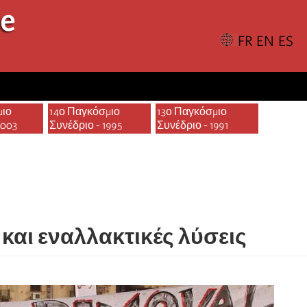
le
μιο
14ο Παγκόσμιο
13ο Παγκόσμιο
2003
Συνέδριο - 1995
Συνέδριο - 1991
 και εναλλακτικές λύσεις