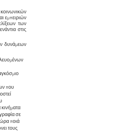
 κοινωνικών
αι εμπειριών
ελίξεων των
ενάντια στις
ων δυνάμεων
αλλευομένων
παγκόσμιο
ων που
ποστεί
υ
 κινήματα
ωγραφία σε
τώρα ποιά
νει τους