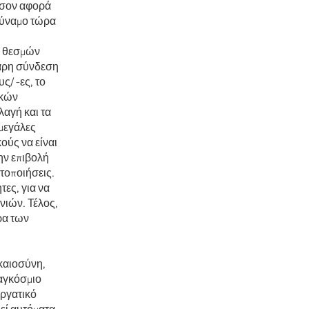
 όσον αφορά
αδύναμο τώρα
ι θεσμών
θαρη σύνδεση
ς/ -ες, το
ικών
λαγή και τα
μεγάλες
ούς να είναι
ην επιβολή
ητοποιήσεις.
τες, για να
νιών. Τέλος,
ρα των
ικαιοσύνη,
παγκόσμιο
εργατικό