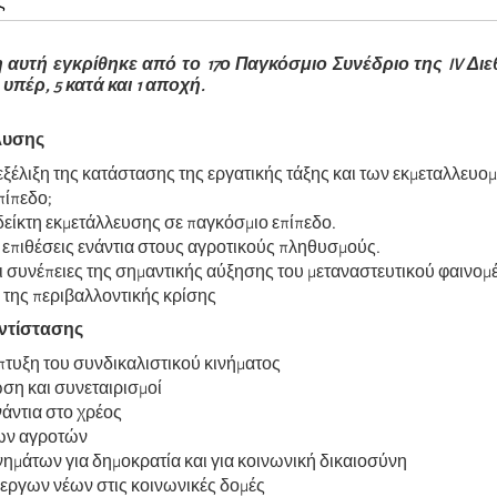
ς
αυτή εγκρίθηκε από το 17ο Παγκόσμιο Συνέδριο της IV Διε
υπέρ, 5 κατά και 1 αποχή.
άλυσης
 εξέλιξη της κατάστασης της εργατικής τάξης και των εκμεταλλευο
πίπεδο;
δείκτη εκμετάλλευσης σε παγκόσμιο επίπεδο.
επιθέσεις ενάντια στους αγροτικούς πληθυσμούς.
οι συνέπειες της σημαντικής αύξησης του μεταναστευτικού φαινομ
 της περιβαλλοντικής κρίσης
αντίστασης
πτυξη του συνδικαλιστικού κινήματος
η και συνεταιρισμοί
άντια στο χρέος
ων αγροτών
νημάτων για δημοκρατία και για κοινωνική δικαιοσύνη
εργων νέων στις κοινωνικές δομές