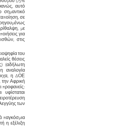
θυσμού (75%
φανώς, αυτό
ο σημαντικό
ταποίηση, σε
οηγουμένως
ερίθαλψη, με
ποιήσεις για
ισθών, στις
ειοψηφία του
αλείς θέσεις
ς) (αδήλωτη
 η αναλογία
οιχα, η ΔΟΕ
, την Αφρική
αι προφανείς:
ι υφίσταται
ειροτέρευση
ηλεγγύης των
κά παγκόσμια
τή η εξέλιξη