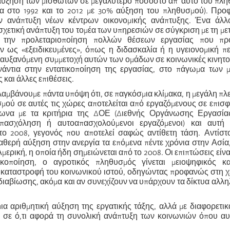
ύξηση των μισθωτών σε μεγαλύτερο ποσοστό απ’ αυτό του πλη
α στο 1992 και το 2012 με 30% αύξηση του πληθυσμού). Προ
την ανάπτυξη νέων κέντρων οικονομικής ανάπτυξης. Ένα άλλ
η σχετική ανάπτυξη του τομέα των υπηρεσιών σε σύγκριση με τη με
 την προλεταριοποίηση πολλών θέσεων εργασίας που πρ
αν ως «εξειδικευμένες», όπως η διδασκαλία ή η υγειονομική π
 αυξανόμενη συμμετοχή αυτών των ομάδων σε κοινωνικές κινητο
άντια στην εντατικοποίηση της εργασίας, στο πάγωμα των μ
 και άλλες επιθέσεις.
λαμβάνουμε πάντα υπόψη ότι, σε παγκόσμια κλίμακα, η μεγάλη πλ
μού σε αυτές τις χώρες αποτελείται από εργαζόμενους σε επισφ
ωνα με τα κριτήρια της ΔΟΕ (Διεθνής Οργάνωσης Εργασία
απασχόληση ή αυτοαπασχολούμενοι εργαζόμενοι) και αυτή
το 2008, γεγονός που αποτελεί σαφώς αντίθετη τάση. Αντίστ
ταθερή αύξηση στην ανεργία τα επόμενα πέντε χρόνια στην Ασία
 Αμερική, η οποία ήδη σημειώνεται από το 2008. Οι επιπτώσεις είν
ικοποίηση, ο αγροτικός πληθυσμός γίνεται μειοψηφικός κα
 καταστροφή του κοινωνικού ιστού, οδηγώντας προφανώς στη χ
ιαβίωσης, ακόμα και αν συνεχίζουν να υπάρχουν τα δίκτυα αλλ
ια αριθμητική αύξηση της εργατικής τάξης, αλλά με διαφορετι
, σε ό,τι αφορά τη συνολική ανάπτυξη των κοινωνιών όπου αυ