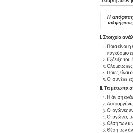
Τέταρτη Διεθνή
Η απόφαση 
108 ψήφους 
Ι. Στοιχεία αν
Ποια είναι η
παγκόσμιο ε
Εξέλιξη του 
Ολομέτωπες 
Ποιες είναι 
Οι συνέπειες
ΙΙ. Τα μέτωπα 
Η άνιση ανά
Αυτοοργάνωσ
Οι αγώνες εν
Οι αγώνες τ
Θέση των κι
Θέση των άν