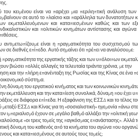
ης.
 του κειμένου είναι να παρέχει μια περιληπτική ανάλυση των
μβαίνουν σε αυτό το πλαίσιο και παράλληλα των δυνατοτήτων κ
ν εκμεταλλευόμενων και καταπιεσμένων καθώς και των εξ
νδικαλιστικών και πολιτικών κινημάτων αντίστασης και αγώνα 
πιθέσεις.
 αντιμετωπίζουμε είναι η πραγματικότητα του συσχετισμού τ
ων σε διεθνές επίπεδο. Αυτό σημαίνει ότι πρέπει να αναλύσουμε:
ή πραγματικότητα της εργατικής τάξης και των υπόλοιπων εκμετ
ουν βιώσει πολλές αλλαγές τα τελευταία τριάντα χρόνια, με την
ση και την πλήρη επανένταξη της Ρωσίας και της Κίνας σε ένα 
 οικονομικό σύστημα.
νη δύναμη του εργατικού κινήματος και των κοινωνικών κινημάτ
την εκμετάλλευση και την καταπίεση συνολικά, δύναμη που έχει υ
άξεις σε διάφορα επίπεδα. Η εξαφάνιση της ΕΣΣΔ και το τέλος το
μεταξύ ΕΣΣΔ και Κίνας για τη «σοσιαλιστική» ηγεμονία πάνω στα
ον ιμπεριαλισμό έχουν σε μεγάλο βαθμό αλλάξει την πολιτική γε
καλούσαμε «οι τρεις τομείς της παγκόσμιας επανάστασης». Αλλά 
ατική δύναμη του καθενός από τα κινήματα του αγώνα που οργανώ
νους και καταπιεσμένους σε αυτούς τους τομείς;