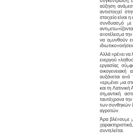
συγκέντρωση, α
αύξηση ανάμεσ
αντιστοιχεί σ
στοιχείο είναι 
συνδυασμό με
αντιμετωπίζοντ
αποτέλεσμα την
να αμυνθούν εν
ιδιωτικοποιήσεις
Αλλά πρέπει να 
ενεργού πληθυσ
εργασίας σύμφ
οικογενειακή 
αυξάνεται από 
περιμένει μια σ
και τη Λατινική
σημαντική αστ
ταυτόχρονα την
των συνθηκών δ
αγροτών.
Άρα βλέπουμε μ
χαρακτηριστικά
συντελείται.