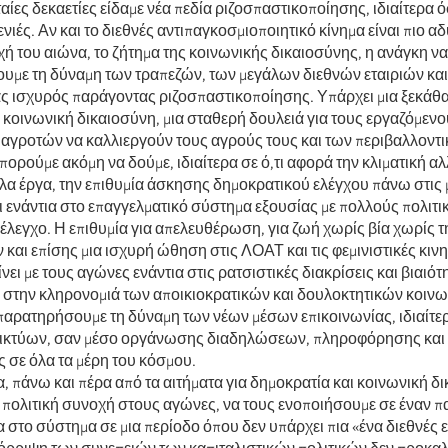
ταίες δεκαετίες είδαμε νέα πεδία ριζοσπαστικοποίησης, ιδιαίτερα
γενιές. Αν και το διεθνές αντιπαγκοσμιοποιητικό κίνημα είναι πιο 
ή του αιώνα, το ζήτημα της κοινωνικής δικαιοσύνης, η ανάγκη να
υμε τη δύναμη των τραπεζών, των μεγάλων διεθνών εταιριών κα
ας ισχυρός παράγοντας ριζοσπαστικοποίησης. Υπάρχει μια ξεκά
κοινωνική δικαιοσύνη, μια σταθερή δουλειά για τους εργαζόμενου
 αγροτών να καλλιεργούν τους αγρούς τους και των περιβαλλοντ
ορούμε ακόμη να δούμε, ιδιαίτερα σε ό,τι αφορά την κλιματική αλ
λα έργα, την επιθυμία άσκησης δημοκρατικού ελέγχου πάνω στις 
 ενάντια στο επαγγελματικό σύστημα εξουσίας με πολλούς πολιτικ
έλεγχο. Η επιθυμία για απελευθέρωση, για ζωή χωρίς βία χωρίς τ
και επίσης μια ισχυρή ώθηση στις ΛΟΑΤ και τις φεμινιστικές κιν
νει με τους αγώνες ενάντια στις ρατσιστικές διακρίσεις και βιαιότη
ς στην κληρονομιά των αποικιοκρατικών και δουλοκτητικών κοινω
παρατηρήσουμε τη δύναμη των νέων μέσων επικοινωνίας, ιδιαίτε
ικτύων, σαν μέσο οργάνωσης διαδηλώσεων, πληροφόρησης και
 σε όλα τα μέρη του κόσμου.
, πάνω και πέρα από τα αιτήματα για δημοκρατία και κοινωνική δ
 πολιτική συνοχή στους αγώνες, να τους ενοποιήσουμε σε έναν 
 στο σύστημα σε μια περίοδο όπου δεν υπάρχει πια «ένα διεθνές 