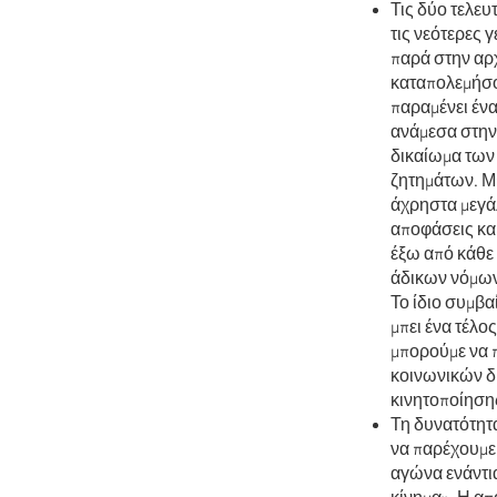
Τις δύο τελευ
τις νεότερες 
παρά στην αρχ
καταπολεμήσο
παραμένει έν
ανάμεσα στην 
δικαίωμα των
ζητημάτων. Μπ
άχρηστα μεγά
αποφάσεις και
έξω από κάθε 
άδικων νόμων 
Το ίδιο συμβαί
μπει ένα τέλο
μπορούμε να 
κοινωνικών δ
κινητοποίησης
Τη δυνατότητα
να παρέχουμε
αγώνα ενάντια