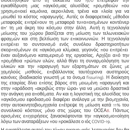
υιοθετήθηκαν από τη δεκαετία του 1970 επέτρεψαν την
εγκαθίδρυση μιας παγκόσμιας
αλυσίδας
προμηθειών που
χρησιμοποιεί καμιόνια, αεροπλάνα, τρένα και πλοία για να
μειωθεί το κόστος παραγωγής. Αυτές οι διαφορετικές μέθοδοι
μεταφοράς επιτρέπουν τη μεταφορά τυποποιημένων κοντέινερ
απ’ τη μια άκρη του κόσμου στην άλλη. Αυτή η τεχνολογία
μείωσης του χώρου βασίζεται στη μείωση των τελωνειακών
φραγμών και στη βελτίωση των επικοινωνιών. Η τεχνολογία
επιτρέπει το συντονισμό ενός συνόλου
δραστηριοτήτων
σκορπισμένων σε παγκόσμια κλίμακα, γεγονός που επιτρέπει
έναν
αυξανόμενο καταμερισμό της εργασίας, Αρχίζει από την
προμήθεια πρώτων υλών, αλλά θίγει τη συναρμολόγηση των
υλικών και την παραγωγή των εξαρτημάτων σε ζώνες με
χαμηλούς μισθούς, επιβάλλοντας ταυτόχρονα αυστηρούς
κανόνες (διαδικασία γνωστή με το όνομα
fissuring
). Η διοίκηση
της εταιρίας δίνει επίσης βάρος στη μειωμένη παραγωγή και
στην
παράδοση
«ακριβώς στην ώρα» για να μειώσει δραστικά
την ανάγκη για αποθέματα. Αν και η λογιστική της
αλυσίδας
του
παγκόσμιου εφοδιασμού διαφέρει ανάλογα με την βιομηχανία,
στην αυτοκινητοβιομηχανία επέτρεψε τη μείωση κατά 11% του
συνολικού κόστους μόνο στις χώρες του ΟΟΣΑ
8
.
Πάντως
ορισμένες επιχειρήσεις ξανασκέφτονται την παγκοσμιοποίηση
λόγω των αναταράξεων που προκάλεσε ο ιός
COVID
-19.
Η εγκατάλειψη αυτού του τύπου οικονομικής λειτουργίας δεν θα