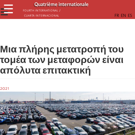
Παράκαμψη
Quatrième internationale
☰
προς
☰
Fourth International /
Cuarta Internacional
το
κυρίως
περιεχόμενο
Μια πλήρης μετατροπή του
τομέα των μεταφορών είναι
απόλυτα επιτακτική
2021