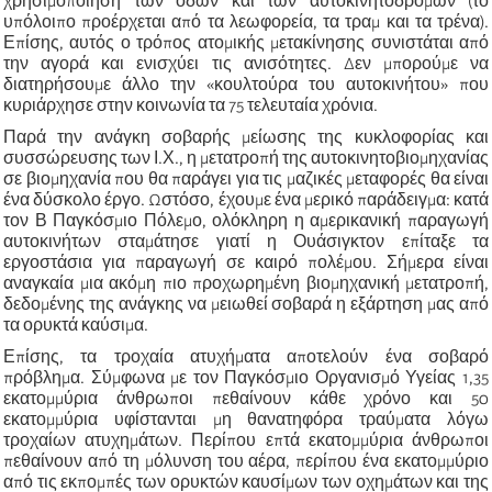
χρησιμοποίηση των οδών και των αυτοκινητοδρόμων (το
υπόλοιπο προέρχεται από τα λεωφορεία, τα τραμ και τα τρένα).
Επίσης, αυτός ο τρόπος ατομικής μετακίνησης συνιστάται από
την αγορά και ενισχύει τις ανισότητες. Δεν μπορούμε να
διατηρήσουμε άλλο την «κουλτούρα του αυτοκινήτου» που
κυριάρχησε στην κοινωνία τα 75 τελευταία χρόνια.
Παρά την ανάγκη σοβαρής μείωσης της κυκλοφορίας και
συσσώρευσης των Ι.Χ., η μετατροπή της αυτοκινητοβιομηχανίας
σε βιομηχανία που θα παράγει για τις μαζικές μεταφορές θα είναι
ένα δύσκολο έργο. Ωστόσο, έχουμε ένα μερικό παράδειγμα: κατά
τον Β Παγκόσμιο Πόλεμο, ολόκληρη η αμερικανική παραγωγή
αυτοκινήτων σταμάτησε γιατί η Ουάσιγκτον επίταξε τα
εργοστάσια για παραγωγή σε καιρό πολέμου. Σήμερα είναι
αναγκαία μια ακόμη πιο προχωρημένη βιομηχανική μετατροπή,
δεδομένης της ανάγκης να μειωθεί σοβαρά η εξάρτηση μας από
τα ορυκτά καύσιμα.
Επίσης, τα τροχαία ατυχήματα αποτελούν ένα σοβαρό
πρόβλημα. Σύμφωνα με τον Παγκόσμιο Οργανισμό Υγείας 1,35
εκατομμύρια άνθρωποι πεθαίνουν κάθε χρόνο και 50
εκατομμύρια υφίστανται μη θανατηφόρα τραύματα λόγω
τροχαίων ατυχημάτων. Περίπου επτά εκατομμύρια άνθρωποι
πεθαίνουν από τη μόλυνση του αέρα, περίπου ένα εκατομμύριο
από τις εκπομπές των ορυκτών καυσίμων των οχημάτων και της