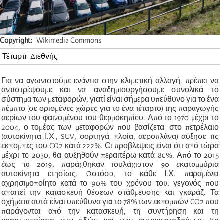
Copyright
Wikimedia Commons
Τέταρτη Διεθνής
Για να αγωνιστούμε ενάντια στην κλιματική αλλαγή, πρέπει να
αντιστρέψουμε και να αναδημιουργήσουμε συνολικά το
σύστημα των μεταφορών, γιατί είναι σήμερα υπεύθυνο για το ένα
πέμπτο (σε ορισμένες χώρες για το ένα τέταρτο) της παραγωγής
αερίων του φαινομένου του θερμοκηπίου. Από το 1970 μέχρι το
2004, ο τομέας των μεταφορών που βασίζεται στο πετρέλαιο
(αυτοκίνητα Ι.Χ.,
SUV
, φορτηγά, πλοία, αεροπλάνα) αύξησε τις
εκπομπές του
CO
2 κατά 222%. Οι προβλέψεις είναι ότι από τώρα
μέχρι το 2030, θα αυξηθούν περαιτέρω κατά 80%. Από το 2015
έως το 2019, παράχθηκαν τουλάχιστον 90 εκατομμύρια
αυτοκίνητα ετησίως. Ωστόσο, το κάθε Ι.Χ. παραμένει
αχρησιμοποίητο κατά το 90% του χρόνου του, γεγονός που
απαιτεί την κατασκευή θέσεων στάθμευσης και γκαράζ. Τα
οχήματα αυτά είναι υπεύθυνα για το 78% των εκπομπών
CO
2 που
παράγονται από την κατασκευή, τη συντήρηση και τη