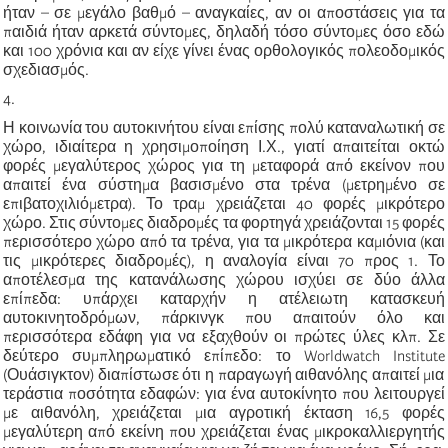
ήταν – σε μεγάλο βαθμό – αναγκαίες, αν οι αποστάσεις για τα
παιδιά ήταν αρκετά σύντομες, δηλαδή τόσο σύντομες όσο εδώ
και 100 χρόνια και αν είχε γίνει ένας ορθολογικός πολεοδομικός
σχεδιασμός.
4.
Η κοινωνία του αυτοκινήτου είναι επίσης πολύ καταναλωτική σε
χώρο, ιδιαίτερα η χρησιμοποίηση Ι.Χ., γιατί απαιτείται οκτώ
φορές μεγαλύτερος χώρος για τη μεταφορά από εκείνον που
απαιτεί ένα σύστημα βασισμένο στα τρένα (μετρημένο σε
επιβατοχιλιόμετρα). Το τραμ χρειάζεται 40 φορές μικρότερο
χώρο. Στις σύντομες διαδρομές τα φορτηγά χρειάζονται 15 φορές
περισσότερο χώρο από τα τρένα, για τα μικρότερα καμιόνια (και
τις μικρότερες διαδρομές), η αναλογία είναι 70 προς 1. Το
αποτέλεσμα της κατανάλωσης χώρου ισχύει σε δύο άλλα
επίπεδα: υπάρχει καταρχήν η ατέλειωτη κατασκευή
αυτοκινητοδρόμων, πάρκινγκ που απαιτούν όλο και
περισσότερα εδάφη για να εξαχθούν οι πρώτες ύλες κλπ. Σε
δεύτερο συμπληρωματικό επίπεδο: το
Worldwatch
Institute
(Ουάσιγκτ
ο
ν) διαπίστωσε ότι η παραγωγή αιθανόλης απαιτεί μια
τεράστια ποσότητα εδαφών: για ένα αυτοκίνητο που λειτουργεί
με αιθανόλη, χρειάζεται μια αγροτική έκταση 16,5 φορές
μεγαλύτερη από εκείνη που χρειάζεται ένας μικροκαλλιεργητής