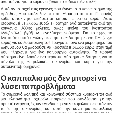
απαιτούνται για τα καμιόνια (όπως το «οδικό τρένο» κλπ).
Αυτό αντιστοιχεί στις έρευνες που έγιναν στο πανεπιστήμιο της
Δρέσδης, που κατέληξαν στο συμπέρασμα ότι (στη Γερμανία)
κάθε αυτοκίνητο επιδοτείται ετήσια με 2.000
ευρώ
. Αυτό
ισοδυναμεί με 45.000
ευρώ
επιδότηση ανά αυτοκίνητο από την
κοινωνία.
Άλλες
μελέτες, όπως εκείνη του Ινστιτούτου
IWW
/
INFRAS
βγάζουν μεγαλύτερα νούμερα. Για το 1996, το
Ινστιτούτο αυτό υπολόγισε ετήσια
επιδότηση
4.000
DM
(2.250
ευρώ
) για κάθε αυτοκίνητο
7
! Πράγματι, μόνο ένα μικρό τμήμα του
πληθυσμού θα μπορούσε να προσθέσει 25.000
ευρώ
στην τιμή
που πληρώνει για ένα καινούργιο αυτοκίνητο. Το τωρινό
σύστημα είναι λοιπόν ένα τεράστιο σύστημα επιδότησης για το
σύνολο της
πετρελαϊκής
οικονομίας κα
ι
κύρια για την
αυτοκινητοβιομηχανία.
Ο καπιταλισμός δεν μπορεί να
λύσει τα προβλήματα
Το σημερινό πολιτικό και κοινωνικό σύστημα κυριαρχείται από
μια πλειονότητα ισχυρών εταιριών που συνδέονται με την
ορυκτή ενέργεια, έχουν επενδύσει μεγάλα κεφάλαια σε αυτόν τον
τομέα της οικονομίας, και αυτό την κάνει μια
πετρελαϊκή