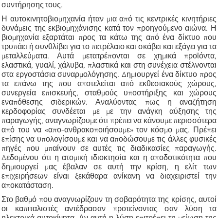
συντήρησης τους.
Η αυτοκινητοβιομηχανία ήταν μια από τις κεντρικές κινητήριες
δυνάμεις της εκβιομηχάνισης κατά τον προηγούμενο αιώνα. Η
βιομηχανία εξαρτάται προς τα κάτω της από ένα δίκτυο που
τρυπάει ή συνθλίβει για το πετρέλαιο και σκάβει και εξάγει για τα
μεταλλεύματα. Αυτά μετατρέπονται σε χημικά προϊόντα,
ελαστικά, γυαλί, χάλυβα, πλαστικά και στη συνέχεια στέλνονται
στα εργοστάσια συναρμολόγησης. Δημιουργεί ένα δίκτυο προς
τα επάνω της που αποτελείται από εκθεσιακούς χώρους,
συνεργεία επισκευής, σταθμούς υποστήριξης και χώρους
εναπόθεσης σιδερικών. Αναλύοντας πως η αναζήτηση
κερδοφορίας συνδέεται με με την ανάγκη αύξησης της
παραγωγής, αναγνωρίζουμε ότι πρέπει να κάνουμε περισσότερα
από του να «απο-ανθρακοποιήσουμε» τον κόσμο μας. Πρέπει
επίσης να υπολογίσουμε και να αποδώσουμε τις άλλες φυσικές
πηγές που μπαίνουν σε αυτές τις διαδικασίες παραγωγής.
Δεδομένου ότι η ατομική ιδιοκτησία και η αποδοτικότητα που
δημιουργεί μας έβαλαν σε αυτή την κρίση, η ελίτ των
επιχειρήσεων είναι ξεκάθαρα ανίκανη να διαχειριστεί την
αποκατάσταση.
Στο βαθμό που αναγνωρίζουν τη σοβαρότητα της κρίσης, αυτοί
οι καπιταλιστές αντέδρασαν προτείνοντας σαν λύση τα
ηλεκτρικά αυτοκίνητα. Αν αυτή η λύση επιτρέπει τη μείωση της