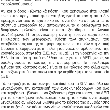
φορολογούμενους).
Αν και ο όρος «εξωτερικά κόστη» που χρησιμοποιείται πλατιά
είναι στην πραγματικότητα απατηλός (γιατί τα κόστη αυτά δεν
προέρχονται από το εξωτερικό και είναι δομικά σύμφυτα με το
σύστημα μεταφορών του αυτοκινήτου), τα αποτελέσματα των
διαφόρων μελετών είναι αρκετά ξεκάθαρα και λογικά
συνδεδεμένα. Η σημαντικότερη είναι η έρευνα «Εξωτερικές
επιπτώσεις των μεταφορών. Κόστη των ατυχημάτων, του
περιβάλλοντος και της συμφόρησης των μεταφορών στη Δυτική
Ευρώπη». Σύμφωνα με τη μελέτη του 2004, οι αριθμοί είναι της
χρονιάς 2000, στην τότε Ε.Ε. των 15 μαζί με τη Νορβηγία και την
Ελβετία τα κόστη αυτά ανήλθαν στο 7,3% του ΑΕΠ, χωρίς να
υπολογίσουμε το κόστος της συμφόρησης. Τα μεγαλύτερα
τμήματα του κόστους αυτού είναι οι επιπτώσεις στο κλίμα (30%
του «εξωτερικού κόστους») και στην περίθαλψη στα νοσοκομεία
(24%).
Τώρα –μαζί με τα αυτοκίνητα, και ιδιαίτερα τα
SUV
, που όλο και
μεγαλώνουν, την κατασκευή των αυτοκινητόδρομων που όλο
και ακριβαίνει– βλέπουμε να ξοδεύεται μέχρι και το 10% του ΑΕΠ
για τα υποτιθέμενα «εξωτερικά» κόστη, το οποίο είναι ακόμη
μεγαλύτερο αν πάρουμε υπόψη μας το κόστος της συμφόρησης
και τα αυξανόμενα κόστη των νέων μεγαλύτερων υποδομών που