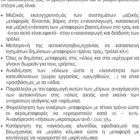
στόχοι μας είναι:
Μαζικός εκσυγχρονισμός των συστημάτων μαζικής
μεταφοράς δίνοντας βάρος στην επανεισαγωγή, κατασκευή
και μαζική επέκταση των μεταφορών βασισμένων στο τραμ και
-όπου αυτό είναι εφικτό– στην επανεισαγωγή και διάδοση των
τρόλεϊ.
Μετατροπή της αυτοκινητοβιομηχανίας σε κατασκευή
οχημάτων δημόσιων μεταφορών (τρένα, τραμ, τρόλεϊ κλπ).
Όλες οι δημόσιες μεταφορές στις πόλεις και στα περίχωρα να
γίνουν δωρεάν για τους χρήστες.
Αναδόμηση των πόλεων ώστε η πλειονότητα των
κατευθύνσεων (χώροι εργασίας, προμηθειών, ...) να είναι
προσβάσιμες με τα πόδια.
Παράλληλα με την εφαρμογή αυτών των μέτρων, απαγόρευση
των αυτοκινήτων στις πόλεις (εκτός από εκείνα των
υπηρεσιών ανάγκης και παρόμοια).
Φορολόγηση των εναέριων μεταφορών με τέτοιο τρόπο ώστε
οι αερομεταφορές να περιοριστούν κατά 70 – 80%.
Απαγόρευση πτήσεων μικρότερων από 1.000 χλμ.
Κατάργηση της παγκόσμιας αλυσίδας εφοδιασμού της
βιομηχανίας σε μεγάλη κλίμακα ώστε η μεταφορά με
κοντέινερς να περιοριστεί σε μικρή κλίμακα.