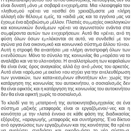
είναι δυνατή μόνο με σοβαρά επιχειρήματα. Μια πλειοψηφία του
πληθυσμού πρέπει να πεισθεί ότι χρειαζόμαστε μια πλήρη
αλλαγή εάν θέλουμε εμείς, τα παιδιά μας και τα εγγόνια μας να
έχουμε ένα αξιοβιώσιμο μέλλον. Πλατιές συμμαχίες οικολογικών
και κοινωνικών δυνάμεων πρέπει να αγωνιστούν ενάντια στα
συμφέροντα αυτών των επιχειρήσεων. Αυτό θα πρέπει, από τη
φύση όλων όσων εμπλέκονται σε αυτό, να συνδεθεί με τον
αγώνα για ένα οικονομικό και κοινωνικό σύστημα άλλου τύπου.
Αυτή η στροφή θα απαιτήσει μια πλήρη αντιστροφή όλων των
επενδύσεων. Μόνο το σύνολο της κοινωνίας θα μπορέσει να το
αναλάβει και να το υλοποιήσει. Η απαλλοτρίωση των κεφαλαίων
θα είναι ένας όρος αναγκαίος αλλά όχι από μόνος του αρκετός.
Αυτό είναι παρόμοιο με εκείνο που ισχύει για την απελευθέρωση
των γυναικών, των καταπιεσμένων εθνοτήτων κλπ: χωρίς την
κατάργηση της κοινωνίας του αυτοκινήτου, ο σοσιαλισμός δεν
θα είναι εφικτός και η κατάργηση της κοινωνίας του αυτοκινήτου
δεν θα είναι εφικτή χωρίς το σοσιαλισμό.
Το κλειδί για τη μετατροπή της αυτοκινητοβιομηχανίας σε ένα
σύστημα μαζικής μεταφοράς είναι οι εργαζόμενοι/-νες και η
κοινότητα με την πλατιά έννοια σε κάθε φάση της διαδικασίας
εξόρυξης, παραγωγής, μεταφοράς και συντήρησης. Ένα δίκτυο
από οργανώσεις των εργαζομένων και της κοινότητας θα πρέπει
να αναλύσει, σχεδιάσει και οικοδομήσει το νέο σύστημα.