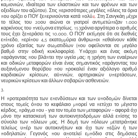
καμιονιών, ιδιαίτερα των ελαστικών και των φρένων και των
οξειδίων του αζώτου). Στις περισσότερες μεγάλες πόλεις τα όρια
που ορίζει ο ΠΟΥ
ξεπερνιούνται
κατά πολύ
4
. Στη Σανγκάη μέχρι
το τέλος του 20
ου
αιώνα οι γιατροί αντιμετώπιζαν 1.000
καρκίνους του πνεύμονα ετησίως. 15 χρόνια αργότερα ο αριθμός
τους έχει ξεπεράσει τις 10.000. Ο ΠΟΥ εκτίμησε ότι σε διεθνές
επίπεδο, περίπου 4,5 εκατομμύρια άνθρωποι πεθαίνουν κάθε
χρόνο εξαιτίας των σωματιδίων (που οφείλονται σε μεγάλο
βαθμό στην οδική κυκλοφορία). Υπάρχει και ένας ακόμη
παράγοντας που βλάπτει την υγεία μας: η χρήση των εναέριων
και οδικών μεταφορών είναι ένας σημαντικός παράγοντας του
αυξανόμενου θορύβου που προκαλεί έναν αξιόλογο αριθμό
καρδιακών κρίσεων,
αϋπνιών
, αρτηριακών υπερτάσεων,
νευρικών κρίσεων και άλλων σοβαρών ασθενειών.
3.
Η προτεραιότητα των επενδύσεων και των υποδομών δίνεται
στους τομείς όπου το κεφάλαιο μπορεί να πετύχει το μέγιστο
κέρδος, πράγμα που - για τον τομέα των μεταφορών – αφορά όχι
μόνο την κατασκευή των αυτοκινητοδρόμων αλλά επίσης το
σύνολο των πόλεων μας. Η δομή των πόλεων μετατράπηκε
τελείως υπέρ των αυτοκινήτων και όχι των πεζών ή των
ποδηλατών. Γεγονός που αποτελεί εμπόδιο στις δημόσιες