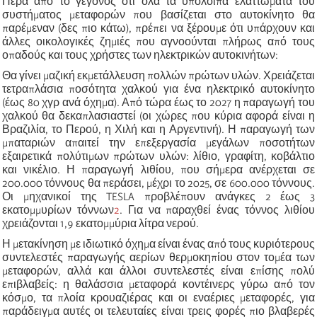
Πέρα από το γεγονός ότι όλα τα υπόλοιπα ελαττώματα του
συστήματος μεταφορών που βασίζεται στο αυτοκίνητο θα
παρέμεναν (δες πιο κάτω), πρέπει να ξέρουμε ότι υπάρχουν και
άλλες οικολογικές ζημιές που αγνοούνται πλήρως από τους
οπαδούς και τους χρήστες των ηλεκτρικών αυτοκινήτων:
Θα γίνει μαζική εκμετάλλευση πολλών πρώτων υλών. Χρειάζεται
τετραπλάσια ποσότητα χαλκού για ένα ηλεκτρικό αυτοκίνητο
(έως 80 χγρ ανά όχημα). Από τώρα έως το 2027 η παραγωγή του
χαλκού θα δεκαπλασιαστεί (οι χώρες που κύρια αφορά είναι η
Βραζιλία, το Περού, η Χιλή και η Αργεντινή). Η παραγωγή των
μπαταριών απαιτεί την επεξεργασία μεγάλων ποσοτήτων
εξαιρετικά πολύτιμων πρώτων υλών: λίθιο, γραφίτη, κοβάλτιο
και νικέλιο. Η παραγωγή λιθίου, που σήμερα ανέρχεται σε
200.000
τόννους
θα περάσει, μέχρι το 2025, σε 600.000 τόννους.
Οι μηχανικοί της
TESLA
προβλέπουν ανάγκες 2 έως 3
εκατομμυρίων τόννων
2
. Για να παραχθεί ένας τόννος λιθίου
χρειάζονται 1,9 εκατομμύρια λίτρα νερού.
Η μετακίνηση με ιδιωτικό όχημα είναι ένας από τους κυριότερους
συντελεστές παραγωγής αερίων θερμοκηπίου στον τομέα των
μεταφορών, αλλά και άλλοι συντελεστές είναι επίσης πολύ
επιβλαβείς: η θαλάσσια μεταφορά κοντέινερς γύρω από τον
κόσμο, τα πλοία κρουαζιέρας και οι εναέριες μεταφορές, για
παράδειγμα αυτές οι τελευταίες είναι τρεις φορές πιο βλαβερές