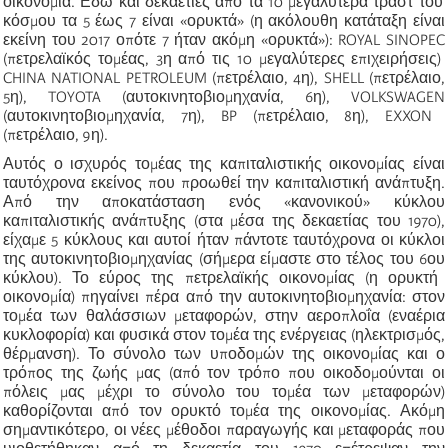
οικονομία. Εδώ και δεκαετίες από τα 10 μεγαλύτερα τραστ του
κόσμου τα 5 έως 7 είναι «ορυκτά» (η ακόλουθη κατάταξη είναι
εκείνη του 2017 οπότε 7 ήταν ακόμη «ορυκτά»):
ROYAL
SINOPEC
(
πετρελαϊκός
τομέας, 3
η
από τις 10 μεγαλύτερες επιχειρήσεις)
CHINA
NATIONAL
PETROLEUM
(πετρέλαιο, 4
η
),
SHELL
(πετρέλαιο,
5
η
),
TOYOTA
(αυτοκινητοβιομηχανία, 6
η
),
VOLKSWAGEN
(αυτοκινητοβιομηχανία, 7
η
),
BP
(πετρέλαιο, 8
η
),
EXXON
(πετρέλαιο, 9
η
).
Αυτός ο ισχυρός τομέας της καπιταλιστικής οικονομίας είναι
ταυτόχρονα εκείνος που προωθεί την καπιταλιστική ανάπτυξη.
Από την αποκατάσταση ενός «κανονικού» κύκλου
καπιταλιστικής ανάπτυξης (στα μέσα της δεκαετίας του 1970),
είχαμε 5 κύκλους και αυτοί ήταν πάντοτε ταυτόχρονα οι κύκλοι
της αυτοκινητοβιομηχανίας (σήμερα είμαστε στο τέλος του 6
ου
κύκλου). Το εύρος της
πετρελαϊκής
οικονομίας (η ορυκτή
οικονομία) πηγαίνει πέρα από την αυτοκινητοβιομηχανία: στον
τομέα των θαλάσσιων μεταφορών, στην
αεροπλοΐα
(εναέρια
κυκλοφορία) και φυσικά στον τομέα της ενέργειας (ηλεκτρισμός,
θέρμανση). Το σύνολο των υποδομών της οικονομίας και ο
τρόπος της ζωής μας (από τον τρόπο που οικοδομούνται οι
πόλεις μας μέχρι το σύνολο του τομέα των μεταφορών)
καθορίζονται από τον ορυκτό τομέα της οικονομίας. Ακόμη
σημαντικότερο, οι νέες μέθοδοι παραγωγής και μεταφοράς που