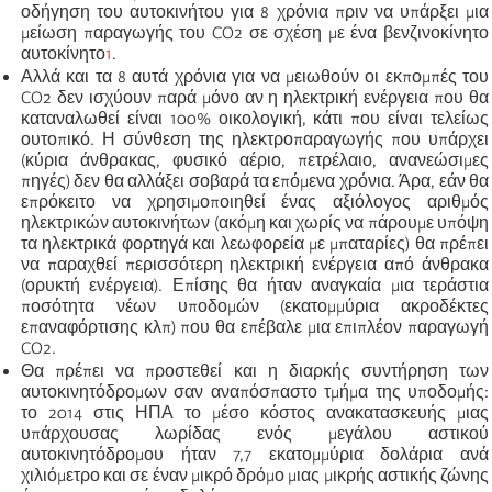
οδήγηση του αυτοκινήτου για 8 χρόνια πριν να υπάρξει μια
μείωση παραγωγής του
CO
2 σε σχέση με ένα βενζινοκίνητο
αυτοκίνητο
1
.
Αλλά και τα 8 αυτά χρόνια για να μειωθούν οι εκπομπές του
CO
2 δεν ισχύουν παρά μόνο αν η ηλεκτρική ενέργεια που θα
καταναλωθεί είναι 100% οικολογική, κάτι που είναι τελείως
ουτοπικό. Η σύνθεση της ηλεκτροπαραγωγής που υπάρχει
(κύρια άνθρακας, φυσικό αέριο, πετρέλαιο, ανανεώσιμες
πηγές) δεν θα αλλάξει σοβαρά τα επόμενα χρόνια.
Άρα
,
εάν
θα
επρόκειτο να χρησιμοποιηθεί ένας αξιόλογος αριθμός
ηλεκτρικών αυτοκινήτων (ακόμη και χωρίς να πάρουμε υπόψη
τα ηλεκτρικά φορτηγά και λεωφορεία με μπαταρίες) θα πρέπει
να παραχθεί περισσότερη ηλεκτρική ενέργεια από άνθρακα
(ορυκτή ενέργεια). Επίσης θα ήταν αναγκαία μια τεράστια
ποσότητα νέων υποδομών (εκατομμύρια ακροδέκτες
επαναφόρτισης κλπ) που θα επέβαλε μια επιπλέον παραγωγή
CO
2.
Θα πρέπει να προστεθεί και η διαρκής συντήρηση των
αυτοκινητόδρομων σαν αναπόσπαστο τμήμα της υποδομής:
το 2014 στις ΗΠΑ το μέσο κόστος ανακατασκευής μιας
υπάρχουσας λωρίδας ενός μεγάλου αστικού
αυτοκινητόδρομου ήταν 7,7 εκατομμύρια δολάρια ανά
χιλιόμετρο και σε έναν μικρό δρόμο μιας μικρής αστικής ζώνης