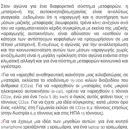
Στον αγώνα για ένα διαφορετικό σύστημα μεταφορών, η
μετατροπή της αυτοκινητοβιομηχανίας είναι απολύτως
αναγκαία. Δεδομένου ότι η παραγωγή και η συντήρηση των
μέσων μαζικής μεταφοράς (λεωφορεία, τρένα κλπ) απέχουν από
του να πραγματοποιούν κέρδη συγκρίσιμα με εκείνα της μαζικής
παραγωγής αυτοκινήτων, είναι αδύνατον να πεισθούν οι
κάτοχοι των αντίστοιχων κεφαλαίων να προχωρήσουν σε μια
τέτοια μετατροπή. Επομένως ο αγώνας για την απαλλοτρίωση
και την κοινωνικοποίηση αυτών των μέσων παραγωγής χωρίς
αποζημίωση είναι η μεγάλη πρόκληση στον αγώνα ενάντια στην
κλιματική αλλαγή και για ένα σύστημα μεταφορών κοινωνικό και
υγιέστερο.
1
Για να παραχθεί αποθηκευτική ικανότητα μιας κιλοβατώρας σε
μπαταρία, εκλύεται το ισοδύναμο 15-200 κιλών διοξειδίου του
άνθρακα (CO2e). Για να παραχθούν οι μπαταρίες ενός μικρού
ηλεκτρικού αυτοκινήτου (e-car), πρέπει να παραχθούν 6 τόννοι
CO2e, ενώ για ένα Tesla S (85 kwh)
ο όγκος
αυτός φτάνει τους 17
τόννους CO2e. Για να έχετε μια ιδέα σύγκρισης: κατά μέσον όρο
ένας πολίτης στη Γερμανία εκλύει σε CO2e 8,9 τόννους ετησίως
(στην Αυστρία 6,9 τόννους και στις ΗΠΑ 15 τόννους).
2
Για να έχουμε μια ιδέα των μεγεθών αυτών: για ένα κινητό
smartphone χρειάζονται 3 γραμμάρια, για ένα laptop 50 γραμμάρια,