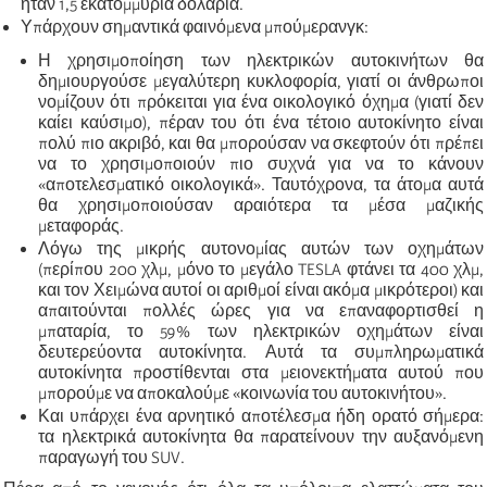
ήταν 1,5 εκατομμύρια δολάρια.
Υπάρχουν σημαντικά φαινόμενα μπούμερανγκ:
Η χρησιμοποίηση των ηλεκτρικών αυτοκινήτων θα
δημιουργούσε μεγαλύτερη κυκλοφορία, γιατί οι άνθρωποι
νομίζουν ότι πρόκειται για ένα οικολογικό όχημα (γιατί δεν
καίει καύσιμο), πέραν του ότι ένα τέτοιο αυτοκίνητο είναι
πολύ πιο ακριβό, και θα μπορούσαν να σκεφτούν ότι πρέπει
να το χρησιμοποιούν πιο συχνά για να το κάνουν
«αποτελεσματικό οικολογικά». Ταυτόχρονα, τα άτομα αυτά
θα χρησιμοποιούσαν αραιότερα τα μέσα μαζικής
μεταφοράς.
Λόγω της μικρής αυτονομίας αυτών των οχημάτων
(περίπου 200 χλμ, μόνο το μεγάλο
TESLA
φτάνει τα 400 χλμ,
και τον Χειμώνα αυτοί οι αριθμοί είναι ακόμα μικρότεροι) και
απαιτούνται πολλές ώρες για να επαναφορτισθεί η
μπαταρία, το 59% των ηλεκτρικών οχημάτων είναι
δευτερεύοντα αυτοκίνητα. Αυτά τα συμπληρωματικά
αυτοκίνητα
προστίθενται
στα μειονεκτήματα αυτού που
μπορούμε να αποκαλούμε «κοινωνία του αυτοκινήτου».
Και υπάρχει ένα αρνητικό αποτέλεσμα ήδη ορατό σήμερα:
τα ηλεκτρικά αυτοκίνητα θα παρατείνουν την αυξανόμενη
παραγωγή του
SUV
.