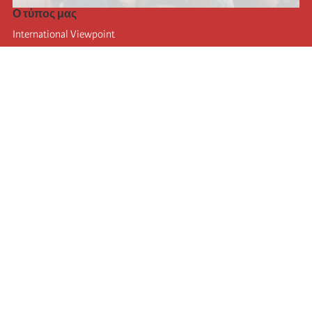
Ο τύπος μας
International Viewpoint
Punto de vista internacional
Inprecor
Facebook
Twitter
Η Διεθνής
Τελευταίο συνέδριο της Διεθνούς
Ανακοινώσεις του Εκτελεστικού Γραφείου
Μορφωτικό Ίδρυμα (IIRE)
Διεθνές κάμπινγκ
Συγγραφείς
Video
RSS
Σύνδεση