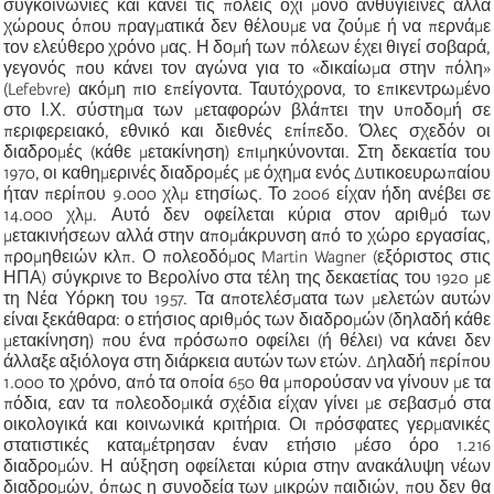
συγκοινωνίες και κάνει τις πόλεις όχι μόνο ανθυγιεινές αλλά
χώρους όπου πραγματικά δεν θέλουμε να ζούμε ή να περνάμε
τον ελεύθερο χρόνο μας. Η δομή των πόλεων έχει θιγεί σοβαρά,
γεγονός που κάνει τον αγώνα για το «δικαίωμα στην πόλη»
(
Lefebvre
) ακόμη πιο επείγοντα. Ταυτόχρονα, το επικεντρωμένο
στο Ι.Χ. σύστημα των μεταφορών βλάπτει την υποδομή σε
περιφερειακό, εθνικό και διεθνές επίπεδο.
Όλες
σχεδόν οι
διαδρομές (κάθε μετακίνηση) επιμηκύνονται. Στη δεκαετία του
1970, οι καθημερινές διαδρομές με όχημα ενός Δυτικοευρωπαίου
ήταν περίπου 9.000 χλμ ετησίως. Το 2006 είχαν ήδη ανέβει σε
14.000 χλμ. Αυτό δεν οφείλεται κύρια στον αριθμό των
μετακινήσεων αλλά στην απομάκρυνση από το χώρο εργασίας,
προμηθειών κλπ. Ο πολεοδόμος
Martin
Wagner
(εξόριστος στις
ΗΠΑ) σύγκρινε το Βερολίνο στα τέλη της δεκαετίας του 1920 με
τη Νέα Υόρκη του 1957. Τα αποτελέσματα των μελετών αυτών
είναι ξεκάθαρα: ο ετήσιος αριθμός των διαδρομών (δηλαδή κάθε
μετακίνηση) που ένα πρόσωπο οφείλει (ή θέλει) να κάνει δεν
άλλαξε αξιόλογα στη διάρκεια αυτών των ετών. Δηλαδή περίπου
1.000 το χρόνο, από τα οποία 650 θα μπορούσαν να γίνουν με τα
πόδια, εαν τα πολεοδομικά σχέδια είχαν γίνει με σεβασμό στα
οικολογικά και κοινωνικά κριτήρια. Οι πρόσφατες γερμανικές
στατιστικές καταμέτρησαν έναν ετήσιο μέσο όρο 1.216
διαδρομών. Η αύξηση οφείλεται κύρια στην ανακάλυψη νέων
διαδρομών, όπως η συνοδεία των μικρών παιδιών, που δεν θα