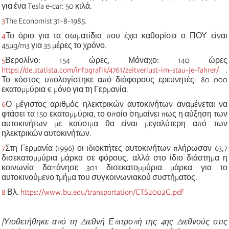
για ένα Tesla e-car: 50 κιλά.
3
The Economist 31-8-1985.
4
Το όριο για τα σωματίδια που έχει καθορίσει ο ΠΟΥ είναι
45μg/m3 για 35 μέρες το χρόνο.
5
Βερολίνο: 154 ώρες, Μόναχο: 140 ώρες
https://de.statista.com/infografik/4761/zeitverlust-im-stau-je-fahrer/
.
Το κόστος υπολογίστηκε από διάφορους ερευνητές: 80 000
εκατομμύρια
€ μόνο για τη Γερμανία.
6
Ο μέγιστος αριθμός ηλεκτρικών αυτοκινήτων αναμένεται να
φτάσει τα 150 εκατομμύρια, το οποίο σημαίνει πως η αύξηση των
αυτοκινήτων με καύσιμα θα είναι μεγαλύτερη από των
ηλεκτρικών αυτοκινήτων.
7
Στη Γερμανία (1996) οι ιδιοκτήτες αυτοκινήτων πλήρωσαν 63,7
δισεκατομμύρια μάρκα σε φόρους, αλλά στο ίδιο διάστημα η
κοινωνία δαπάνησε 301 δισεκατομμύρια μάρκα για το
αυτοκινούμενο τμήμα του συγκοινωνιακού συστήματος.
8
Βλ.
https://www.bu.edu/transportation/CTS2002G.pdf
[Υιοθετήθηκε από τη Διεθνή Επιτροπή της 4ης Διεθνούς στις