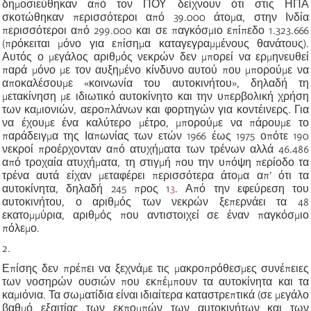
δημοσιεύθηκαν από τον ΠΟΥ δείχνουν ότι στις ΗΠΑ
σκοτώθηκαν περισσότεροι από 39.000 άτομα, στην Ινδία
περισσότεροι από 299.000 και σε παγκόσμιο επίπεδο 1.323.666
(πρόκειται μόνο για επίσημα
καταγεγραμμένους
θανάτους).
Αυτός ο μεγάλος αριθμός νεκρών δεν μπορεί να ερμηνευθεί
παρά μόνο με τον αυξημένο κίνδυνο αυτού που μπορούμε να
αποκαλέσουμε «κοινωνία του αυτοκινήτου», δηλαδή τη
μετακίνηση με ιδιωτικό αυτοκίνητο και την υπερβολική χρήση
των καμιονιών, αεροπλάνων και φορτηγών για κοντέινερς. Για
να έχουμε ένα καλύτερο μέτρο, μπορούμε να πάρουμε το
παράδειγμα της Ιαπωνίας των ετών 1966 έως 1975 οπότε 190
νεκροί προέρχονταν από ατυχήματα των τρένων αλλά 46.486
από τροχαία ατυχήματα, τη στιγμή που την υπόψη περίοδο τα
τρένα αυτά είχαν μεταφέρει περισσότερα άτομα απ’ ότι τα
αυτοκίνητα, δηλαδή 245 προ
ς
1
3
. Από την εφεύρεση του
αυτοκινήτου, ο αριθμός των νεκρών ξεπερνάει τα 48
εκατομμύρια, αριθμός που αντιστοιχεί σε έναν παγκόσμιο
πόλεμο.
2.
Επίσης δεν πρέπει να ξεχνάμε τις μακροπρόθεσμες συνέπειες
των νοσηρών ουσιών που εκπέμπουν τα αυτοκίνητα και τα
καμιόνια. Τα σωματίδια είναι ιδιαίτερα καταστρεπτικά (σε μεγάλο
βαθμό εξαιτίας των εκπομπών των αυτοκινήτων και των