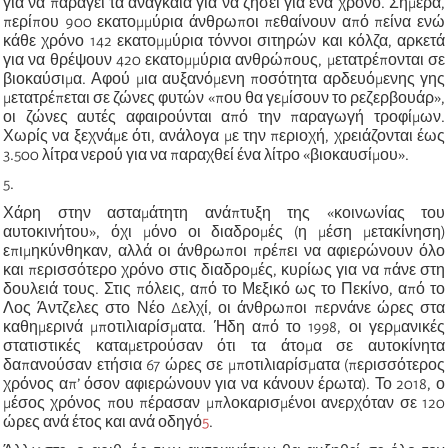
για να παράγει τα αναγκαία για να ζήσει για ένα χρόνο. Σήμερα,
περίπου 900 εκατομμύρια άνθρωποι πεθαίνουν από πείνα ενώ
κάθε χρόνο 142 εκατομμύρια τόννοι σιτηρών και κόλζα, αρκετά
για να θρέψουν 420 εκατομμύρια ανθρώπους, μετατρέπονται σε
βιοκαύσιμα. Αφού μια αυξανόμενη ποσότητα αρδευόμενης γης
μετατρέπεται σε ζώνες φυτών «που θα γεμίσουν το ρεζερβουάρ»,
οι ζώνες αυτές αφαιρούνται από την παραγωγή τροφίμων.
Χωρίς να ξεχνάμε ότι, ανάλογα με την περιοχή, χρειάζονται έως
3.500 λίτρα νερού για να παραχθεί ένα λίτρο «βιοκαυσίμου».
5.
Χάρη στην ασταμάτητη ανάπτυξη της «κοινωνίας του
αυτοκινήτου», όχι μόνο οι διαδρομές (η μέση μετακίνηση)
επιμηκύνθηκαν, αλλά οι άνθρωποι πρέπει να αφιερώνουν όλο
και περισσότερο χρόνο στις διαδρομές, κυρίως για να πάνε στη
δουλειά τους. Στις πόλεις, από το Μεξικό ως το Πεκίνο, από το
Λος Άντζελες στο Νέο Δελχί, οι άνθρωποι περνάνε ώρες στα
καθημερινά μποτιλιαρίσματα. Ήδη από το 1998, οι γερμανικές
στατιστικές καταμετρούσαν ότι τα άτομα σε αυτοκίνητα
δαπανούσαν ετήσια 67 ώρες σε μποτιλιαρίσματα (περισσότερος
χρόνος απ’ όσον αφιερώνουν για να κάνουν έρωτα). Το 2018, ο
μέσος χρόνος που πέρασαν μπλοκαρισμένοι ανερχόταν σε 120
ώρες ανά έτος και ανά οδηγό
5
.