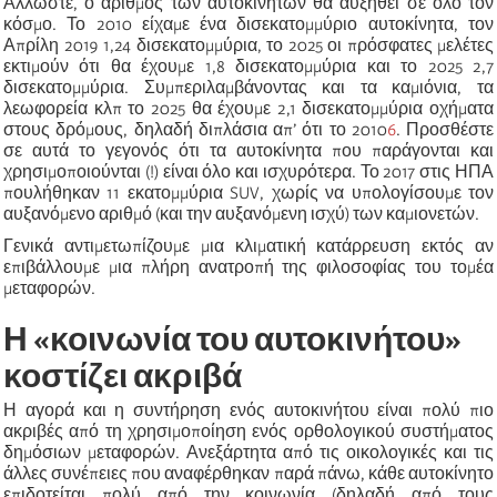
Άλλωστε
, ο αριθμός των αυτοκινήτων θα αυξηθεί σε όλο τον
κόσμο. Το 2010 είχαμε ένα δισεκατομμύριο αυτοκίνητα, τον
Απρίλη 2019 1,24 δισεκατομμύρια, το 2025 οι πρόσφατες μελέτες
εκτιμούν ότι θα έχουμε 1,8 δισεκατομμύρια και το 2025 2,7
δισεκατομμύρια. Συμπεριλαμβάνοντας και τα καμιόνια, τα
λεωφορεία κλπ το 2025 θα έχουμε 2,1 δισεκατομμύρια οχήματα
στους δρόμους, δηλαδή διπλάσια απ’ ότι το 2010
6
. Προσθέστε
σε αυτά το γεγονός ότι τα αυτοκίνητα που παράγονται και
χρησιμοποιούνται (!) είναι όλο και ισχυρότερα. Το 2017 στις ΗΠΑ
πουλήθηκαν 11 εκατομμύρια
SUV
, χωρίς να υπολογίσουμε τον
αυξανόμενο αριθμό (και την αυξανόμενη ισχύ) των καμιονετών.
Γενικά αντιμετωπίζουμε μια κλιματική κατάρρευση εκτός αν
επιβάλλουμε μια πλήρη ανατροπή της φιλοσοφίας του τομέα
μεταφορών.
Η «κοινωνία του αυτοκινήτου»
κοστίζει ακριβά
Η αγορά και η συντήρηση ενός αυτοκινήτου είναι πολύ πιο
ακριβές από τη χρησιμοποίηση ενός ορθολογικού συστήματος
δημόσιων μεταφορών. Ανεξάρτητα από τις οικολογικές και τις
άλλες συνέπειες που αναφέρθηκαν παρά πάνω, κάθε αυτοκίνητο
επιδοτείται πολύ από την κοινωνία (δηλαδή από τους