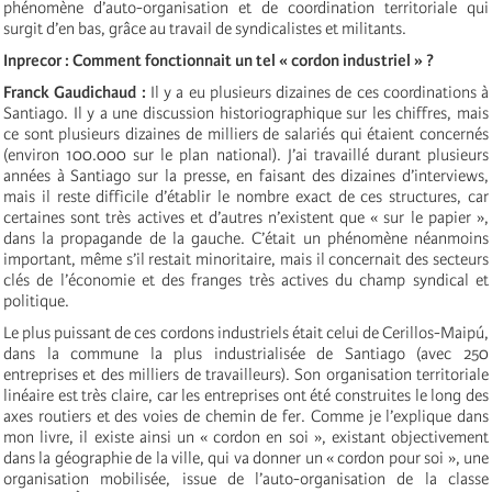
phénomène d’auto-organisation et de coordination territoriale qui
surgit d’en bas, grâce au travail de syndicalistes et militants.
Inprecor : Comment fonctionnait un tel « cordon industriel » ?
Franck Gaudichaud :
Il y a eu plusieurs dizaines de ces coordinations à
Santiago. Il y a une discussion historiographique sur les chiffres, mais
ce sont plusieurs dizaines de milliers de salariés qui étaient concernés
(environ 100.000 sur le plan national). J’ai travaillé durant plusieurs
années à Santiago sur la presse, en faisant des dizaines d’interviews,
mais il reste difficile d’établir le nombre exact de ces structures, car
certaines sont très actives et d’autres n’existent que « sur le papier »,
dans la propagande de la gauche. C’était un phénomène néanmoins
important, même s’il restait minoritaire, mais il concernait des secteurs
clés de l’économie et des franges très actives du champ syndical et
politique.
Le plus puissant de ces cordons industriels était celui de Cerillos-Maipú,
dans la commune la plus industrialisée de Santiago (avec 250
entreprises et des milliers de travailleurs). Son organisation territoriale
linéaire est très claire, car les entreprises ont été construites le long des
axes routiers et des voies de chemin de fer. Comme je l’explique dans
mon livre, il existe ainsi un « cordon en soi », existant objectivement
dans la géographie de la ville, qui va donner un « cordon pour soi », une
organisation mobilisée, issue de l’auto-organisation de la classe