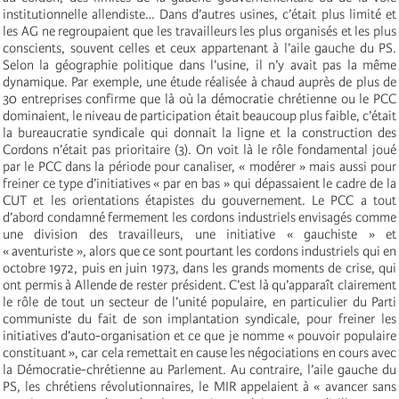
institutionnelle allendiste… Dans d’autres usines, c’était plus limité et
les AG ne regroupaient que les travailleurs les plus organisés et les plus
conscients, souvent celles et ceux appartenant à l’aile gauche du PS.
Selon la géographie politique dans l’usine, il n’y avait pas la même
dynamique. Par exemple, une étude réalisée à chaud auprès de plus de
30 entreprises confirme que là où la démocratie chrétienne ou le PCC
dominaient, le niveau de participation était beaucoup plus faible, c’était
la bureaucratie syndicale qui donnait la ligne et la construction des
Cordons n’était pas prioritaire (3). On voit là le rôle fondamental joué
par le PCC dans la période pour canaliser, « modérer » mais aussi pour
freiner ce type d’initiatives « par en bas » qui dépassaient le cadre de la
CUT et les orientations étapistes du gouvernement. Le PCC a tout
d’abord condamné fermement les cordons industriels envisagés comme
une division des travailleurs, une initiative « gauchiste » et
« aventuriste », alors que ce sont pourtant les cordons industriels qui en
octobre 1972, puis en juin 1973, dans les grands moments de crise, qui
ont permis à Allende de rester président. C’est là qu’apparaît clairement
le rôle de tout un secteur de l’unité populaire, en particulier du Parti
communiste du fait de son implantation syndicale, pour freiner les
initiatives d’auto-organisation et ce que je nomme « pouvoir populaire
constituant », car cela remettait en cause les négociations en cours avec
la Démocratie-chrétienne au Parlement. Au contraire, l’aile gauche du
PS, les chrétiens révolutionnaires, le MIR appelaient à « avancer sans