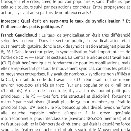
transiger » et « créer, créer, le pouvoir populaire », sans d’ailleurs que
cela soit toujours suivi par des actions concrètes. Entre propagande et
action, il y avait aussi parfois de nombreux écarts !
Inprecor : Quel était en 1970-1973 le taux de syndicalisation ? Et
l’influence des partis politiques ?
Franck Gaudichaud :
Le taux de syndicalisation était très différencié
selon les secteurs. Dans le secteur public, la syndicalisation était
quasiment obligatoire, donc le taux de syndicalisation atteignait plus de
85 % ! Dans le secteur privé, la syndicalisation était importante — de
l’ordre de 20 % — selon les secteurs. La Centrale unique des travailleurs
(CUT) était hégémonique et fondamentale pour les mobilisations, mais
elle ne représentait pas tout le mouvement syndical, car dans les petites
et moyennes entreprises, il y avait de nombreux syndicats non affiliés à
la CUT, du fait du code du travail. La CUT réunissait tout de même
environ 700.000 salariés en 1970 (sur une population de 9 millions
d’habitants). Au sein de la centrale, il y avait trois courant politiques
principaux : le PC — très fort, très structuré et discipliné, fortement
marqué par le stalinisme (il avait plus de 250.000 membres) qui était le
principal appui d’Allende ; le PS, beaucoup plus divisé, avec une forte
aile gauche capable même d’appeler à la grève générale
insurrectionnelle, plus interclassiste (environs 180.000 membres) et il
ne faut pas oublier la Démocratie chrétienne, qui était la deuxième force
syndicale. L’extrême gauche, c’était alors surtout le Mouvement de la