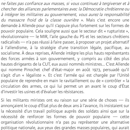
ne faites pas confiance aux masses, si vous continuez à tergiverser et à
chercher des alliances parlementaires avec la Démocratie chrétienne ou
à intégrer les militaires au gouvernement, vous aurez la responsabilité
du massacre froid de la classe ouvrière »
. Mais c’est encore une
demande à Allende pour qu’il s’appuie plus fortement sur les formes de
pouvoir populaire. Cela souligne aussi que le secteur dit « rupturiste »,
révolutionnaire — le MIR, l’aile gauche du PS et les secteurs chrétiens
radicalisés — n’a pas réussi à faire passer, à proposer un projet alternatif
à l’allendisme, à la stratégie d’une transition légale, pacifique, au
socialisme. À deux reprises, Allende intègre les plus hauts représentants
des forces armées à son gouvernement, y compris au côté des plus
hautes dirigeants de la CUT, eux aussi nommés ministres… C’est Allende
qui nomme Pinochet chef d’état-major en août 1973, persuadé qu’il
s’agit d’un « légaliste ». Et c’est l’armée qui est chargée par l’Unité
populaire de reprendre en main le ravitaillement ou de « contrôler » la
circulation des armes, ce qui lui permet un an avant le coup d’État
d’investir les usines et d’évaluer les résistances.
Si les militants miristes ont eu raison sur une série de choses — ils
annonçaient le coup d’État plus de deux ans à l’avance, ils insistaient sur
la nécessité d’un travail politique auprès des soldats ainsi que sur la
nécessité de renforcer les formes de pouvoir populaire — cette
organisation révolutionnaire n’a pas pu représenter une alternative
politique nationale, aux yeux des grandes masses populaires, qui aurait