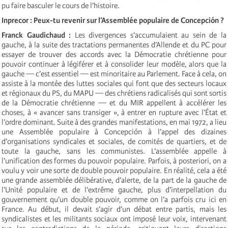
pu faire basculer le cours de l’histoire.
Inprecor : Peux-tu revenir sur l’Assemblée populaire de Concepción ?
Franck Gaudichaud :
Les divergences s’accumulaient au sein de la
gauche, à la suite des tractations permanentes d’Allende et du PC pour
essayer de trouver des accords avec la Démocratie chrétienne pour
pouvoir continuer à légiférer et à consolider leur modèle, alors que la
gauche — c’est essentiel — est minoritaire au Parlement. Face à cela, on
assiste à la montée des luttes sociales qui font que des secteurs locaux
et régionaux du PS, du MAPU — des chrétiens radicalisés qui sont sortis
de la Démocratie chrétienne — et du MIR appellent à accélérer les
choses, à « avancer sans transiger », à entrer en rupture avec l’État et
l’ordre dominant. Suite à des grandes manifestations, en mai 1972, a lieu
une Assemblée populaire à Concepción à l’appel des dizaines
d’organisations syndicales et sociales, de comités de quartiers, et de
toute la gauche, sans les communistes. L’assemblée appelle à
l’unification des formes du pouvoir populaire. Parfois, à posteriori, on a
voulu y voir une sorte de double pouvoir populaire. En réalité, cela a été
une grande assemblée délibérative, d’alerte, de la part de la gauche de
l’Unité populaire et de l’extrême gauche, plus d’interpellation du
gouvernement qu’un double pouvoir, comme on l’a parfois cru ici en
France. Au début, il devait s’agir d’un débat entre partis, mais les
syndicalistes et les militants sociaux ont imposé leur voix, intervenant