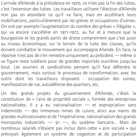
L’arrivée d’Allende à la présidence en 1970, ce n’est pas la fin des luttes,
c’est l’extension des luttes. Les travailleurs utilisent l’élection d’Allende
non pas en attendant ce qu’il va faire, mais en accélérant leurs
mobilisations, particulièrement par les grèves et occupations d’usines.
On voit par exemple l’augmentation du nombre des grèves « illégales »,
qui va encore s’accélérer en 1971-1972, au fur et à mesure que la
bourgeoisie et les grands partis de droite comprennent que c’est aussi
au niveau économique, sur le terrain de la lutte des classes, qu’ils
doivent combattre le mouvement qui accompagne Allende. En face, la
réponse n’est pas de s’en remettre uniquement au président — même si
sa figure reste tutélaire pour de grandes majorités ouvrières jusqu’au
bout. Les ouvriers et syndicalistes pensent qu’il faut défendre le
gouvernement, mais surtout le processus de transformation, avec les
outils dont les travailleurs disposent : occupation des usines,
manifestation de rue, autodéfense des quartiers, etc.
Un des grands projets du gouvernement d’Allende, c’était la
constitution de « l’aire de propriété sociale », formée des entreprises
nationalisées. Il y a eu nationalisation — et expropriation sans
indemnités — des immenses mines de cuivre, alors aux mains de
grandes multinationales et de l’impérialisme, nationalisation des grands
monopoles industriels — 91 —, du système bancaire… Mais de
nombreux salariés n’étaient pas inclus dans cette « aire sociale » qui
prévoyait également un système de cogestion et de participation