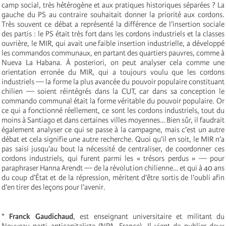
camp social, très hétérogène et aux pratiques historiques séparées ? La
gauche du PS au contraire souhaitait donner la priorité aux cordons.
Très souvent ce débat a représenté la différence de l’insertion sociale
des partis : le PS était très fort dans les cordons industriels et la classes
ouvrière, le MIR, qui avait une faible insertion industrielle, a développé
les commandos communaux, en partant des quartiers pauvres, comme à
Nueva La Habana. À posteriori, on peut analyser cela comme une
orientation erronée du MIR, qui a toujours voulu que les cordons
industriels — la forme la plus avancée du pouvoir populaire constituant
chilien — soient réintégrés dans la CUT, car dans sa conception le
commando communal était la forme véritable du pouvoir populaire. Or
ce qui a fonctionné réellement, ce sont les cordons industriels, tout du
moins à Santiago et dans certaines villes moyennes… Bien sûr, il faudrait
également analyser ce qui se passe à la campagne, mais c’est un autre
débat et cela signifie une autre recherche. Quoi qu’il en soit, le MIR n’a
pas saisi jusqu’au bout la nécessité de centraliser, de coordonner ces
cordons industriels, qui furent parmi les « trésors perdus » — pour
paraphraser Hanna Arendt — de la révolution chilienne… et qui à 40 ans
du coup d’État et de la répression, méritent d’être sortis de l’oubli afin
d’en tirer des leçons pour l’avenir.
*
Franck Gaudichaud
, est enseignant universitaire et militant du
Nouveau parti anticapitaliste (NPA, France). Il vient de publier deux