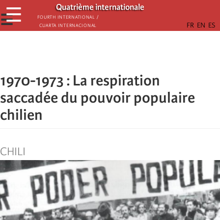
Παράκαμψη
Quatrième internationale
☰
προς
☰
Fourth International /
Cuarta Internacional
το
κυρίως
περιεχόμενο
1970-1973 : La respiration
saccadée du pouvoir populaire
chilien
CHILI