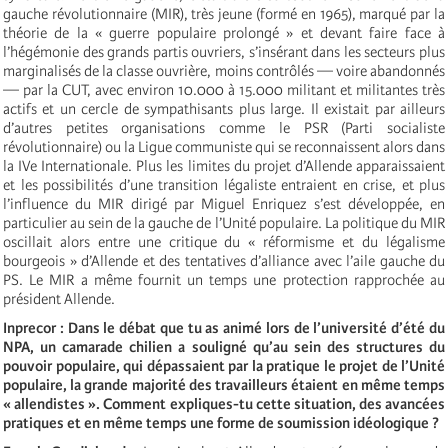
gauche révolutionnaire (MIR), très jeune (formé en 1965), marqué par la
théorie de la « guerre populaire prolongé » et devant faire face à
l’hégémonie des grands partis ouvriers, s’insérant dans les secteurs plus
marginalisés de la classe ouvrière, moins contrôlés — voire abandonnés
— par la CUT, avec environ 10.000 à 15.000 militant et militantes très
actifs et un cercle de sympathisants plus large. Il existait par ailleurs
d’autres petites organisations comme le PSR (Parti socialiste
révolutionnaire) ou la Ligue communiste qui se reconnaissent alors dans
la IVe Internationale. Plus les limites du projet d’Allende apparaissaient
et les possibilités d’une transition légaliste entraient en crise, et plus
l’influence du MIR dirigé par Miguel Enriquez s’est développée, en
particulier au sein de la gauche de l’Unité populaire. La politique du MIR
oscillait alors entre une critique du « réformisme et du légalisme
bourgeois » d’Allende et des tentatives d’alliance avec l’aile gauche du
PS. Le MIR a même fournit un temps une protection rapprochée au
président Allende.
Inprecor : Dans le débat que tu as animé lors de l’université d’été du
NPA, un camarade chilien a souligné qu’au sein des structures du
pouvoir populaire, qui dépassaient par la pratique le projet de l’Unité
populaire, la grande majorité des travailleurs étaient en même temps
« allendistes ». Comment expliques-tu cette situation, des avancées
pratiques et en même temps une forme de soumission idéologique ?