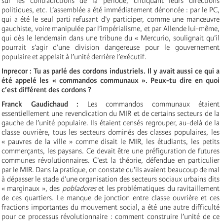
sur les contradictions de la période, critiquant leurs directions
politiques, etc. L’assemblée a été immédiatement dénoncée : par le PC,
qui a été le seul parti refusant d’y participer, comme une manœuvre
gauchiste, voire manipulée par l’impérialisme, et par Allende lui-même,
qui dès le lendemain dans une tribune du « Mercurio, soulignait qu’il
pourrait s’agir d’une division dangereuse pour le gouvernement
populaire et appelait à l’unité derrière l’exécutif.
Inprecor : Tu as parlé des cordons industriels. Il y avait aussi ce qui a
été appelé les « commandos communaux ». Peux-tu dire en quoi
c’est différent des cordons ?
Franck Gaudichaud :
Les commandos communaux étaient
essentiellement une revendication du MIR et de certains secteurs de la
gauche de l’unité populaire. Ils étaient censés regrouper, au-delà de la
classe ouvrière, tous les secteurs dominés des classes populaires, les
« pauvres de la ville » comme disait le MIR, les étudiants, les petits
commerçants, les paysans. Ce devait être une préfiguration de futures
communes révolutionnaires. C’est la théorie, défendue en particulier
par le MIR. Dans la pratique, on constate qu’ils avaient beaucoup de mal
à dépasser le stade d’une organisation des secteurs sociaux urbains dits
« marginaux », des
pobladores
et les problématiques du ravitaillement
de ces quartiers. Le manque de jonction entre classe ouvrière et ces
fractions importantes du mouvement social, a été une autre difficulté
pour ce processus révolutionnaire : comment construire l’unité de ce