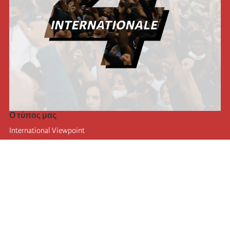
Ο τύπος μας
International Viewpoint
Punto de vista internacional
Inprecor
Facebook
Twitter
Η Διεθνής
Τελευταίο συνέδριο της Διεθνούς
Ανακοινώσεις του Εκτελεστικού Γραφείου