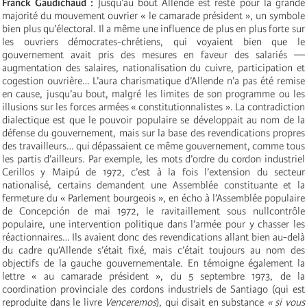
Franck Gaudichaud :
Jusqu’au bout Allende est resté pour la grande
majorité du mouvement ouvrier « le camarade président », un symbole
bien plus qu’électoral. Il a même une influence de plus en plus forte sur
les ouvriers démocrates-chrétiens, qui voyaient bien que le
gouvernement avait pris des mesures en faveur des salariés —
augmentation des salaires, nationalisation du cuivre, participation et
cogestion ouvrière… L’aura charismatique d’Allende n’a pas été remise
en cause, jusqu’au bout, malgré les limites de son programme ou les
illusions sur les forces armées « constitutionnalistes ». La contradiction
dialectique est que le pouvoir populaire se développait au nom de la
défense du gouvernement, mais sur la base des revendications propres
des travailleurs… qui dépassaient ce même gouvernement, comme tous
les partis d’ailleurs. Par exemple, les mots d’ordre du cordon industriel
Cerillos y Maipú de 1972, c’est à la fois l’extension du secteur
nationalisé, certains demandent une Assemblée constituante et la
fermeture du « Parlement bourgeois », en écho à l’Assemblée populaire
de Concepción de mai 1972, le ravitaillement sous nullcontrôle
populaire, une intervention politique dans l’armée pour y chasser les
réactionnaires… Ils avaient donc des revendications allant bien au-delà
du cadre qu’Allende s’était fixé, mais c’était toujours au nom des
objectifs de la gauche gouvernementale. En témoigne également la
lettre « au camarade président », du 5 septembre 1973, de la
coordination provinciale des cordons industriels de Santiago (qui est
reproduite dans le livre
Venceremos
), qui disait en substance
« si vous