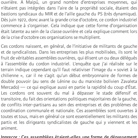
ouvrière. À Maipú, un grand nombre d’entreprises moyennes, qui
n’étaient pas intégrées dans l’aire de la propriété sociale, étaient des
bastions syndicaux du MIR et de l’aille gauche du PS (très dynamique).
Dès juin 1972, donc avant la grande crise d’octobre, ce cordon industriel
commence à s’organiser. Cela indique que cette forme d’organisation
était latente au sein de la classe ouvrière et cela explique comment lors
de la crise d’octobre ces organisations se multiplient.
Ces cordons naissent, en général, de l’initiative de militants de gauche
et de syndicalistes. Dans les entreprises les plus mobilisées, ils sont le
fruit de véritables assemblées ouvrières, qui élisent un ou deux délégués
à l’assemblée du cordon industriel. L’enquête que j’ai réalisée sur le
terrain indique cependant qu’il faut relativiser l’image du « soviet à la
chilienne », car il ne s’agit qu’un début embryonnaire de formes de
double pouvoir (au sens de Lénine ou du marxiste bolivien Zavaleta
Mercado) — ce qui explique aussi en partie la rapidité du coup d’État.
Les cordons ont souvent du mal à dépasser le stade défensif et
transitoire, du fait des orientations politiques majoritaires de la gauche,
de conflits inter-partisans au sein des entreprises et des problèmes de
coordination communale et nationale. Ces assemblées sont ouvertes à
toutes et tous, mais en général ce sont essentiellement les militants des
partis et les dirigeants syndicalistes de gauche qui y viennent et les
animent.
Inprecor : Ces assemblées étaient-elles une forme de dépassement