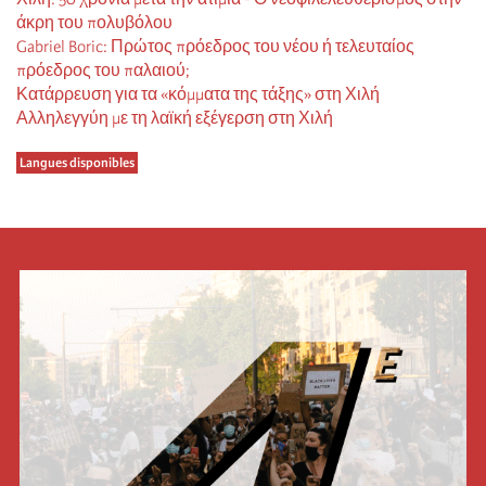
άκρη του πολυβόλου
Gabriel Boric: Πρώτος πρόεδρος του νέου ή τελευταίος
πρόεδρος του παλαιού;
Κατάρρευση για τα «κόμματα της τάξης» στη Χιλή
Αλληλεγγύη με τη λαϊκή εξέγερση στη Χιλή
Langues disponibles