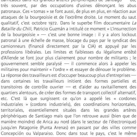
très souvent, par des occupations d’usines dénonçant les abus
patronaux. Ces « tomas » se font aussi, de plus en plus, en réaction aux
attaques de la bourgeoisie et de l’extrême droite. Le moment du saut
qualitatif, c’est octobre 1972. Dans le superbe film documentaire
La
Bataille du Chili
, Patricio Guzmán a intitulé ce moment « L’insurrection
de la bourgeoisie » — c’est une bonne image : il y a alors lockout
patronal à une échelle de masse, blocage du pays par le syndicat des
camionneurs (financé directement par la CIA) et appuyé par les
professions libérales. Les limites et faiblesses du légalisme entêté
d’Allende se font jour plus clairement pour nombre de militants ; le
gouvernement semble paralysé — il commence alors à appeler les
militaires pour maintenir « l’ordre » et essayer de dénouer le problème.
La réponse des travailleurs est d’occuper beaucoup plus d’entreprises —
dans certaines les travailleurs initient des formes partielles et
transitoires de contrôle ouvrier — et d’aider au ravitaillement des
quartiers alentours, de créer des formes de transport collectif alternatif,
etc. C’est là que surgissent ce qu’on a appelé les « cordones
industriales » (cordons industriels), des coordinations horizontales,
territoriales, essentiellement situées dans les grandes artères
périphériques de Santiago mais que l’on retrouve aussi (bien que de
manière moindre) de Arica au nord (dans le secteur de l’électronique)
jusqu’en Patagonie (Punta Arenas) en passant par des villes comme
Concepción ou Valparaiso. Donc dans tout le pays, c’est le même