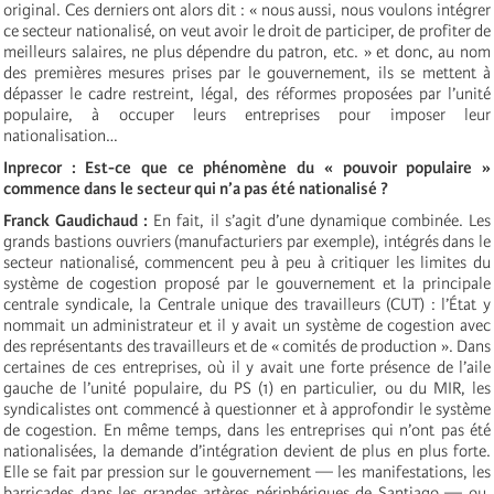
original. Ces derniers ont alors dit : « nous aussi, nous voulons intégrer
ce secteur nationalisé, on veut avoir le droit de participer, de profiter de
meilleurs salaires, ne plus dépendre du patron, etc. » et donc, au nom
des premières mesures prises par le gouvernement, ils se mettent à
dépasser le cadre restreint, légal, des réformes proposées par l’unité
populaire, à occuper leurs entreprises pour imposer leur
nationalisation…
Inprecor : Est-ce que ce phénomène du « pouvoir populaire »
commence dans le secteur qui n’a pas été nationalisé ?
Franck Gaudichaud :
En fait, il s’agit d’une dynamique combinée. Les
grands bastions ouvriers (manufacturiers par exemple), intégrés dans le
secteur nationalisé, commencent peu à peu à critiquer les limites du
système de cogestion proposé par le gouvernement et la principale
centrale syndicale, la Centrale unique des travailleurs (CUT) : l’État y
nommait un administrateur et il y avait un système de cogestion avec
des représentants des travailleurs et de « comités de production ». Dans
certaines de ces entreprises, où il y avait une forte présence de l’aile
gauche de l’unité populaire, du PS (1) en particulier, ou du MIR, les
syndicalistes ont commencé à questionner et à approfondir le système
de cogestion. En même temps, dans les entreprises qui n’ont pas été
nationalisées, la demande d’intégration devient de plus en plus forte.
Elle se fait par pression sur le gouvernement — les manifestations, les
barricades dans les grandes artères périphériques de Santiago — ou,