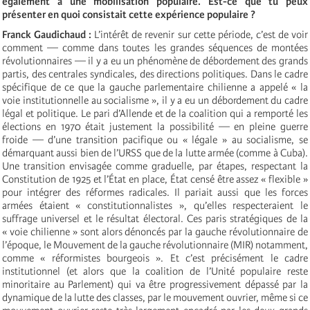
également à une mobilisation populaire. Est-ce que tu peux
présenter en quoi consistait cette expérience populaire ?
Franck Gaudichaud :
L’intérêt de revenir sur cette période, c’est de voir
comment — comme dans toutes les grandes séquences de montées
révolutionnaires — il y a eu un phénomène de débordement des grands
partis, des centrales syndicales, des directions politiques. Dans le cadre
spécifique de ce que la gauche parlementaire chilienne a appelé « la
voie institutionnelle au socialisme », il y a eu un débordement du cadre
légal et politique. Le pari d’Allende et de la coalition qui a remporté les
élections en 1970 était justement la possibilité — en pleine guerre
froide — d’une transition pacifique ou « légale » au socialisme, se
démarquant aussi bien de l’URSS que de la lutte armée (comme à Cuba).
Une transition envisagée comme graduelle, par étapes, respectant la
Constitution de 1925 et l’État en place, État censé être assez « flexible »
pour intégrer des réformes radicales. Il pariait aussi que les forces
armées étaient « constitutionnalistes », qu’elles respecteraient le
suffrage universel et le résultat électoral. Ces paris stratégiques de la
« voie chilienne » sont alors dénoncés par la gauche révolutionnaire de
l’époque, le Mouvement de la gauche révolutionnaire (MIR) notamment,
comme « réformistes bourgeois ». Et c’est précisément le cadre
institutionnel (et alors que la coalition de l’Unité populaire reste
minoritaire au Parlement) qui va être progressivement dépassé par la
dynamique de la lutte des classes, par le mouvement ouvrier, même si ce