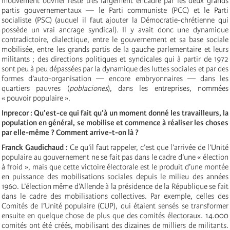
mouvement ouvrier reste très largement encadré par les deux grands
partis gouvernementaux — le Parti communiste (PCC) et le Parti
socialiste (PSC) (auquel il faut ajouter la Démocratie-chrétienne qui
possède un vrai ancrage syndical). Il y avait donc une dynamique
contradictoire, dialectique, entre le gouvernement et sa base sociale
mobilisée, entre les grands partis de la gauche parlementaire et leurs
militants ; des directions politiques et syndicales qui à partir de 1972
sont peu à peu dépassées par la dynamique des luttes sociales et par des
formes d’auto-organisation — encore embryonnaires — dans les
quartiers pauvres (
poblaciones
), dans les entreprises, nommées
« pouvoir populaire ».
Inprecor : Qu’est-ce qui fait qu’à un moment donné les travailleurs, la
population en général, se mobilise et commence à réaliser les choses
par elle-même ? Comment arrive-t-on là ?
Franck Gaudichaud :
Ce qu’il faut rappeler, c’est que l’arrivée de l’Unité
populaire au gouvernement ne se fait pas dans le cadre d’une « élection
à froid », mais que cette victoire électorale est le produit d’une montée
en puissance des mobilisations sociales depuis le milieu des années
1960. L’élection même d’Allende à la présidence de la République se fait
dans le cadre des mobilisations collectives. Par exemple, celles des
Comités de l’Unité populaire (CUP), qui étaient sensés se transformer
ensuite en quelque chose de plus que des comités électoraux. 14.000
comités ont été créés, mobilisant des dizaines de milliers de militants.