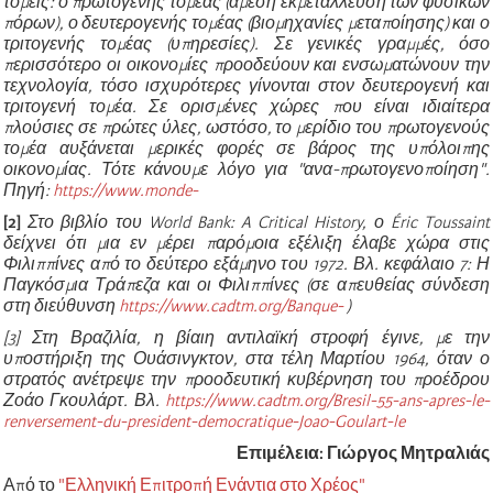
τομείς: ο πρωτογενής τομέας (άμεση εκμετάλλευση των φυσικών
πόρων), ο δευτερογενής τομέας (βιομηχανίες μεταποίησης) και ο
τριτογενής τομέας (υπηρεσίες). Σε γενικές γραμμές, όσο
περισσότερο οι οικονομίες προοδεύουν και ενσωματώνουν την
τεχνολογία, τόσο ισχυρότερες γίνονται στον δευτερογενή και
τριτογενή τομέα. Σε ορισμένες χώρες που είναι ιδιαίτερα
πλούσιες σε πρώτες ύλες, ωστόσο, το μερίδιο του πρωτογενούς
τομέα αυξάνεται μερικές φορές σε βάρος της υπόλοιπης
οικονομίας. Τότε κάνουμε λόγο για "ανα-πρωτογενοποίηση".
Πηγή:
https://www.monde-
[2]
Στο βιβλίο του World Bank: A Critical History, ο Éric Toussaint
δείχνει ότι μια εν μέρει παρόμοια εξέλιξη έλαβε χώρα στις
Φιλιππίνες από το δεύτερο εξάμηνο του 1972. Βλ. κεφάλαιο 7: Η
Παγκόσμια Τράπεζα και οι Φιλιππίνες (σε απευθείας σύνδεση
στη διεύθυνση
https://www.cadtm.org/Banque-
)
[3] Στη Βραζιλία, η βίαιη αντιλαϊκή στροφή έγινε, με την
υποστήριξη της Ουάσινγκτον, στα τέλη Μαρτίου 1964, όταν ο
στρατός ανέτρεψε την προοδευτική κυβέρνηση του προέδρου
Ζοάο Γκουλάρτ. Βλ.
https://www.cadtm.org/Bresil-55-ans-apres-le-
renversement-du-president-democratique-Joao-Goulart-le
Επιμέλεια: Γιώργος Μητραλιάς
Από το
"Ελληνική Επιτροπή Ενάντια στο Χρέος"