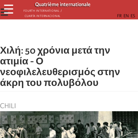
Παράκαμψη
Quatrième internationale
☰
προς
☰
Fourth International /
Cuarta Internacional
το
κυρίως
περιεχόμενο
Χιλή: 50 χρόνια μετά την
ατιμία - Ο
νεοφιλελευθερισμός στην
άκρη του πολυβόλου
CHILI