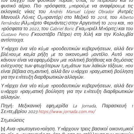
τον έλεγχο των φυσικών πόρων, όπως το πετρέλαιο και το
φυσικό αέριο. Πιο πρόσφατα, μπορούμε να αναφέρουμε τις
εκλογικές νίκες του Andrés Manuel López Obrador (Αντρές
Μανουέλ Λόπες Ομπραντόρ) στο Μεξικό το 2018, του Alberto
Fernández (Αλμπέρτο Φερνάντες) στην Αργεντινή το 2019 και, πιο
πρόσφατα το 2022,
του Gabriel Boric (Γκαμπριέλ Μπόριτς) και του
Gustavo Petro (Γκουστάβο Πέτρο) στη Χιλή και την Κολομβία
αντίστοιχα.
Υπάρχει ένα νέο κύμα προοδευτικών κυβερνήσεων, αλλά δεν
βλέπουμε καμία ρήξη με το οικονομικό μοντέλο. Αυτό που
κάνουν είναι να εφαρμόζουν μια πολιτική βοήθειας και δημόσιας
ενίσχυσης των φτωχότερων τμημάτων των λαϊκών τάξεων, που
είναι βέβαια σημαντική, αλλά δεν υπάρχει πραγματική βούληση
για την επίτευξη διαρθρωτικών αλλαγών.
Υπάρχει ένα νέο κύμα προοδευτικών κυβερνήσεων, αλλά δεν
υπάρχει πραγματική βούληση για την επίτευξη διαρθρωτικών
αλλαγών.
Πηγή: Μεξικανική εφημερίδα La Jornada, Παρασκευή 1
Σεπτεμβρίου 2023
https://www.jornada.com.mx/
Σημειώσεις
[1]
Ανα-πρωτογενοποίηση. Υπάρχουν τρεις βασικοί οικονομικοί