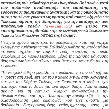
ιμπεριαλισμού, ειδικότερα των Ηνωμένων Πολιτειών, κατά
των πολιτικών αναδιανομής του εισοδήματος, της
ενδογενούς βιομηχανικής ανάπτυξης και της οικοδόμησης
αυτού που έγινε γνωστό ως κράτος πρόνοιας", εξηγεί ο Éric
Toussaint, ιδρυτής της Επιτροπής για την κατάργηση των
παράνομων χρεών (
www.cadtm.org
) και μέλος του
επιστημονικού συμβουλίου της Association pour la Taxation des
Transactions Financières (ATTAC) της Γαλλίας.
Πενήντα χρόνια αργότερα, το πραξικόπημα κατά της νόμιμα
εκλεγμένης κυβέρνησης του
Σαλβαδόρ Αλιέντε σηματοδοτεί ένα
ιστορικό σημείο: την επιβολή ενός μοντέλου, το οποίο
γνωρίζουμε ως νεοφιλελεύθερο, μέσω της χρήσης βάναυσης
βίας κατά των λαϊκών τάξεων", προσθέτει σε συνέντευξή του στη
La Jornada.
"Το νεοφιλελεύθερο μοντέλο, είτε πρόκειται για την εκδοχή του
Πινοτσέτ στη Χιλή, είτε για του Κάρλος Μένεμ στην Αργεντινή,
είτε για του Κάρλος Σαλίνας ντε Γκορτάρι στο Μεξικό, έχει
αποτύχει, παρά
τα λόγια για ένα δήθεν θαύμα. Από ιστορική
σκοπιά, για τη Λατινική Αμερική αντιπροσώπευε την
ιδιωτικοποίηση και την "ανα-πρωτογενοποίηση"[1] (= την
οπισθοδρόμηση μιας οικονομίας που είχε υποστεί μια
διαδικασία διαφοροποιημένης εκβιομηχάνισης προς μια