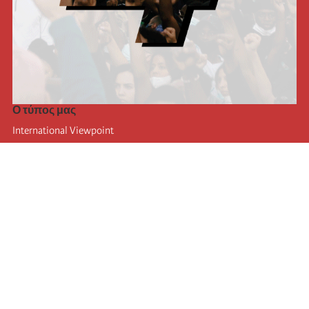
Ο τύπος μας
International Viewpoint
Punto de vista internacional
Inprecor
Facebook
Twitter
Η Διεθνής
Τελευταίο συνέδριο της Διεθνούς
Ανακοινώσεις του Εκτελεστικού Γραφείου
Μορφωτικό Ίδρυμα (IIRE)
Διεθνές κάμπινγκ