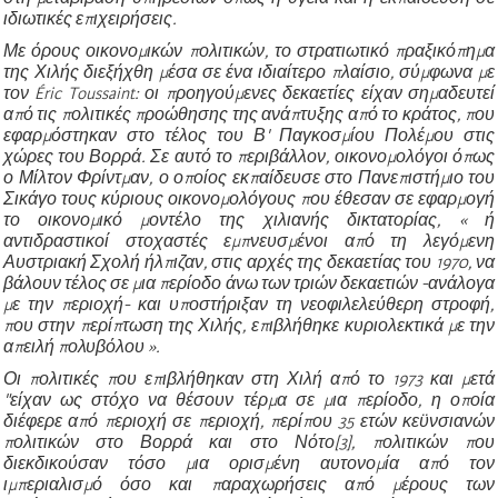
ιδιωτικές επιχειρήσεις.
Με όρους οικονομικών πολιτικών, το στρατιωτικό πραξικόπημα
της Χιλής διεξήχθη μέσα σε ένα ιδιαίτερο πλαίσιο, σύμφωνα με
τον Éric Toussaint: οι προηγούμενες δεκαετίες είχαν σημαδευτεί
από τις πολιτικές προώθησης της ανάπτυξης από το κράτος, που
εφαρμόστηκαν στο τέλος του Β'
Παγκοσμίου Πολέμου στις
χώρες του Βορρά. Σε αυτό το περιβάλλον, οικονομολόγοι όπως
ο Μίλτον Φρίντμαν, ο οποίος εκπαίδευσε στο Πανεπιστήμιο του
Σικάγο τους κύριους οικονομολόγους που έθεσαν σε εφαρμογή
το οικονομικό μοντέλο της χιλιανής δικτατορίας, « ή
αντιδραστικοί στοχαστές εμπνευσμένοι από τη λεγόμενη
Αυστριακή Σχολή ήλπιζαν, στις αρχές της δεκαετίας του 1970, να
βάλουν τέλος σε μια περίοδο άνω των τριών δεκαετιών -ανάλογα
με την περιοχή- και υποστήριξαν τη νεοφιλελεύθερη στροφή,
που στην περίπτωση της Χιλής, επιβλήθηκε κυριολεκτικά με την
απειλή πολυβόλου ».
Οι πολιτικές που επιβλήθηκαν στη Χιλή από το 1973 και μετά
"είχαν ως στόχο να θέσουν τέρμα σε μια περίοδο, η οποία
διέφερε από περιοχή σε περιοχή, περίπου 35 ετών κεϋνσιανών
πολιτικών στο Βορρά και στο Νότο[3], πολιτικών που
διεκδικούσαν τόσο μια ορισμένη αυτονομία από τον
ιμπεριαλισμό όσο και παραχωρήσεις από μέρους των