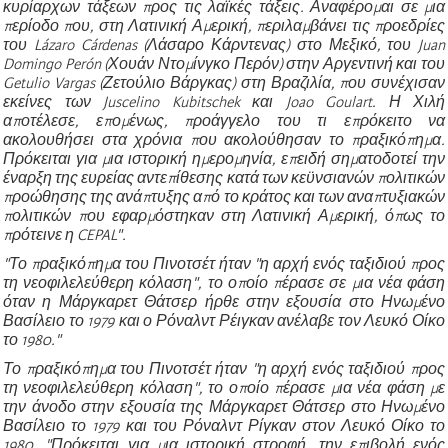
κυρίαρχων τάξεων προς τις λαϊκές τάξεις. Αναφέρομαι σε μια
περίοδο που, στη Λατινική Αμερική, περιλαμβάνει τις προεδρίες
του Lázaro Cárdenas (Λάσαρο Κάρντενας) στο Μεξικό, του Juan
Domingo Perón (Χουάν Ντομίνγκο Περόν) στην Αργεντινή και του
Getulio Vargas (Ζετούλιο Βάργκας) στη Βραζιλία, που συνέχισαν
εκείνες των Juscelino Kubitschek και Joao Goulart. Η Χιλή
αποτέλεσε, επομένως, προάγγελο του τι επρόκειτο να
ακολουθήσει στα χρόνια που ακολούθησαν το πραξικόπημα.
Πρόκειται για μια ιστορική ημερομηνία, επειδή σηματοδοτεί την
έναρξη της ευρείας αντεπίθεσης κατά των κεϋνσιανών πολιτικών
προώθησης της ανάπτυξης από το κράτος και των αναπτυξιακών
πολιτικών που εφαρμόστηκαν στη Λατινική Αμερική, όπως το
πρότεινε η CEPAL".
"Το πραξικόπημα του Πινοτσέτ ήταν "η αρχή ενός ταξιδιού προς
τη νεοφιλελεύθερη κόλαση", το οποίο πέρασε σε μια νέα φάση
όταν η Μάργκαρετ Θάτσερ ήρθε στην εξουσία στο Ηνωμένο
Βασίλειο το 1979 και ο Ρόναλντ Ρέιγκαν ανέλαβε τον Λευκό Οίκο
το 1980."
Το πραξικόπημα του Πινοτσέτ ήταν "η αρχή ενός ταξιδιού προς
τη νεοφιλελεύθερη κόλαση", το οποίο πέρασε μια νέα φάση με
την άνοδο στην εξουσία της Μάργκαρετ Θάτσερ στο Ηνωμένο
Βασίλειο το 1979 και του Ρόναλντ Ρίγκαν στον Λευκό Οίκο το
1980. "Πρόκειται για μια ιστορική στροφή, την επιβολή ενός