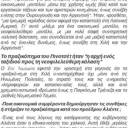
οικονομικού μοντέλου μέσω της χρήσης ωμής βίας κατά των
εργατικών τάξεων και των αριστερών κινημάτων, όπως συνέβη
επίσης στην Ουρουγουάη και την Αργεντινή". Ήταν, προσθέτει,
"μια τρομερή περίοδος όσον αφορά την καταστολή στη Λατινική
Αμερική. Γι' αυτό μιλάμε για ένα οικονομικό μοντέλο, το
νεοφιλελεύθερο μοντέλο, με μια πολύ σαφή συντηρητική
πολιτική διάσταση, που συνοδεύεται από μια μαζική καταστολή
από τις ένοπλες δυνάμεις, όπως συνέβη στη Χιλή και την
Αργεντινή".
Το πραξικόπημα του Πινοτσέτ ήταν "η αρχή ενός
ταξιδιού προς τη νεοφιλελεύθερη κόλαση"
Ο Éric Toussaint εφιστά την προσοχή στο γεγονός ότι το
πραξικόπημα στη Χιλή υποστηρίχθηκε όχι μόνο από τις
Ηνωμένες Πολιτείες, το στρατό τους και τις υπηρεσίες
πληροφοριών και κατασκοπείας τους, αλλά και από
χρηματοπιστωτικά ιδρύματα όπως η Παγκόσμια Τράπεζα και το
Διεθνές Νομισματικό Ταμείο.
-Ποια οικονομικά συμφέροντα δημιούργησαν τις συνθήκες
ή στήριξαν το πραξικόπημα κατά του προέδρου Αλιέντε ;
-Ένας από τους λόγους της κατάρρευσης της κυβέρνησης
Αλιέντε ήταν η εθνικοποίηση του χαλκού. Αυτή
έθιξε μεγάλες