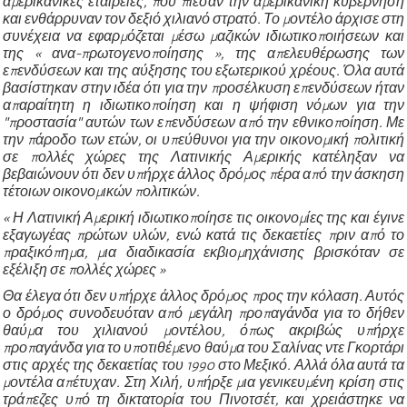
αμερικανικές εταιρείες, που πίεσαν την αμερικανική κυβέρνηση
και ενθάρρυναν τον δεξιό χιλιανό στρατό. Το μοντέλο άρχισε στη
συνέχεια να εφαρμόζεται μέσω μαζικών ιδιωτικοποιήσεων και
της « ανα-πρωτογενοποίησης », της απελευθέρωσης των
επενδύσεων και της αύξησης του εξωτερικού χρέους. Όλα αυτά
βασίστηκαν στην ιδέα ότι για την προσέλκυση επενδύσεων ήταν
απαραίτητη η ιδιωτικοποίηση και η ψήφιση νόμων για την
"προστασία" αυτών των επενδύσεων από την εθνικοποίηση. Με
την πάροδο των ετών, οι υπεύθυνοι για την οικονομική πολιτική
σε πολλές χώρες της Λατινικής Αμερικής κατέληξαν να
βεβαιώνουν ότι δεν υπήρχε
άλλος δρόμος πέρα από την άσκηση
τέτοιων οικονομικών πολιτικών.
« Η Λατινική Αμερική ιδιωτικοποίησε τις οικονομίες της και έγινε
εξαγωγέας πρώτων υλών, ενώ κατά τις δεκαετίες πριν από το
πραξικόπημα, μια διαδικασία εκβιομηχάνισης βρισκόταν σε
εξέλιξη σε πολλές χώρες »
Θα έλεγα ότι δεν υπήρχε άλλος δρόμος προς την κόλαση. Αυτός
ο δρόμος συνοδευόταν από μεγάλη προπαγάνδα για το δήθεν
θαύμα του χιλιανού μοντέλου, όπως ακριβώς υπήρχε
προπαγάνδα για το υποτιθέμενο θαύμα του Σαλίνας ντε Γκορτάρι
στις αρχές της δεκαετίας του 1990 στο Μεξικό. Αλλά όλα αυτά τα
μοντέλα απέτυχαν. Στη Χιλή, υπήρξε μια γενικευμένη κρίση στις
τράπεζες υπό τη δικτατορία του Πινοτσέτ, και χρειάστηκε να