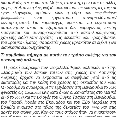
διασωθούν, όπως και στο Μεξικό, στον Ισημερινό και σε άλλες
χώρες. Η Λατινική Αμερική ιδιωτικοποίησε τις οικονομίες της και
έγινε εξαγωγέας πρώτων υλών ή έδρα των maquiladoras
(maquiladoras είναι εργοστάσια συναρμολόγησης/
μονταρίσματος). Για παράδειγμα, πρόκειται για εργοστάσια
αυτοκινήτων όπου τα εξαρτήματα δεν παράγονται, επειδή
εισάγονται και συναρμολογούνται από κακοπληρωμένους,
χαμηλής ειδίκευσης εργάτες. Τις δεκαετίες που προηγήθηκαν
του πραξικοπήματος, σε αρκετές χώρες βρισκόταν σε εξέλιξη μια
διαδικασία εκβιομηχάνισης.
Τι συμβαίνει σήμερα με αυτόν τον τρόπο σκέψης για την
οικονομική πολιτική;
- Η μαζική απόρριψη των νεοφιλελεύθερων πολιτικών από την
πλειοψηφία των λαϊκών τάξεων στις χώρες της Λατινικής
Αμερικής άρχισε να εκφράζεται με σαφήνεια μετά από τις
δικτατορίες και την κρίση του χρέους της δεκαετίας του 1980.
Μπορούμε να αναφέρουμε τις εξεγέρσεις στη Βενεζουέλα το 1989
(γνωστές ως Caracazo), κινήματα όπως οι Ζαπατίστας στο Μεξικό
(από το 1994) και τις εκλογές του Ούγκο Τσάβες στη Βενεζουέλα,
του Ραφαέλ Κορέα στο Εκουαδόρ και του Έβο Μοράλες στη
Βολιβία ανάμεσα στο τέλος της δεκαετίας του 1990 και στις
αρχές του αιώνα μας. Κοινός τους στόχος ήταν να ανακτήσουν