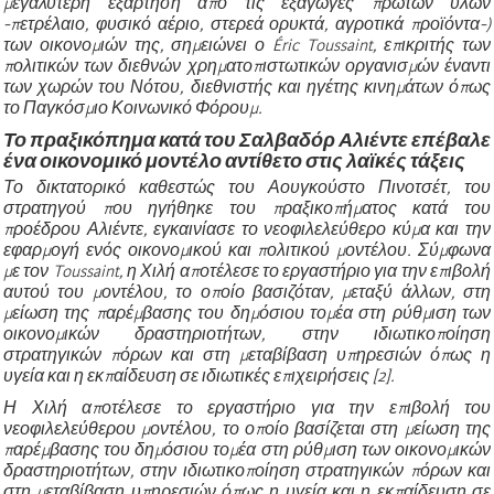
μεγαλύτερη εξάρτηση από τις εξαγωγές πρώτων υλών
-πετρέλαιο, φυσικό αέριο, στερεά ορυκτά, αγροτικά προϊόντα-)
των οικονομιών της, σημειώνει ο Éric Toussaint, επικριτής των
πολιτικών των διεθνών χρηματοπιστωτικών οργανισμών έναντι
των χωρών του Νότου, διεθνιστής και ηγέτης κινημάτων όπως
το Παγκόσμιο Κοινωνικό Φόρουμ.
Το πραξικόπημα κατά του Σαλβαδόρ Αλιέντε επέβαλε
ένα οικονομικό μοντέλο αντίθετο στις λαϊκές τάξεις
Το δικτατορικό καθεστώς του Αουγκούστο Πινοτσέτ, του
στρατηγού που ηγήθηκε του πραξικοπήματος κατά του
προέδρου Αλιέντε, εγκαινίασε το νεοφιλελεύθερο κύμα και την
εφαρμογή ενός οικονομικού και πολιτικού μοντέλου. Σύμφωνα
με τον Toussaint, η Χιλή αποτέλεσε το εργαστήριο για την επιβολή
αυτού του μοντέλου, το οποίο βασιζόταν, μεταξύ άλλων, στη
μείωση της παρέμβασης του δημόσιου τομέα στη ρύθμιση των
οικονομικών δραστηριοτήτων, στην ιδιωτικοποίηση
στρατηγικών πόρων και στη μεταβίβαση υπηρεσιών όπως η
υγεία και η εκπαίδευση σε ιδιωτικές επιχειρήσεις [2].
Η Χιλή αποτέλεσε το εργαστήριο για την επιβολή του
νεοφιλελεύθερου μοντέλου, το οποίο βασίζεται στη μείωση της
παρέμβασης του δημόσιου τομέα στη ρύθμιση των οικονομικών
δραστηριοτήτων, στην ιδιωτικοποίηση στρατηγικών πόρων και
στη μεταβίβαση υπηρεσιών όπως η υγεία και η εκπαίδευση σε