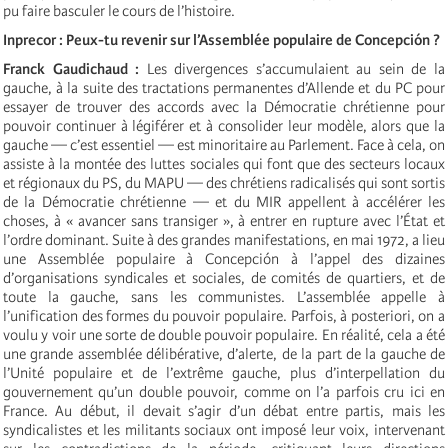
pu faire basculer le cours de l’histoire.
Inprecor : Peux-tu revenir sur l’Assemblée populaire de Concepción ?
Franck Gaudichaud :
Les divergences s’accumulaient au sein de la
gauche, à la suite des tractations permanentes d’Allende et du PC pour
essayer de trouver des accords avec la Démocratie chrétienne pour
pouvoir continuer à légiférer et à consolider leur modèle, alors que la
gauche — c’est essentiel — est minoritaire au Parlement. Face à cela, on
assiste à la montée des luttes sociales qui font que des secteurs locaux
et régionaux du PS, du MAPU — des chrétiens radicalisés qui sont sortis
de la Démocratie chrétienne — et du MIR appellent à accélérer les
choses, à « avancer sans transiger », à entrer en rupture avec l’État et
l’ordre dominant. Suite à des grandes manifestations, en mai 1972, a lieu
une Assemblée populaire à Concepción à l’appel des dizaines
d’organisations syndicales et sociales, de comités de quartiers, et de
toute la gauche, sans les communistes. L’assemblée appelle à
l’unification des formes du pouvoir populaire. Parfois, à posteriori, on a
voulu y voir une sorte de double pouvoir populaire. En réalité, cela a été
une grande assemblée délibérative, d’alerte, de la part de la gauche de
l’Unité populaire et de l’extrême gauche, plus d’interpellation du
gouvernement qu’un double pouvoir, comme on l’a parfois cru ici en
France. Au début, il devait s’agir d’un débat entre partis, mais les
syndicalistes et les militants sociaux ont imposé leur voix, intervenant