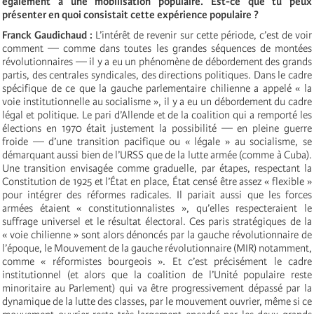
également à une mobilisation populaire. Est-ce que tu peux
présenter en quoi consistait cette expérience populaire ?
Franck Gaudichaud :
L’intérêt de revenir sur cette période, c’est de voir
comment — comme dans toutes les grandes séquences de montées
révolutionnaires — il y a eu un phénomène de débordement des grands
partis, des centrales syndicales, des directions politiques. Dans le cadre
spécifique de ce que la gauche parlementaire chilienne a appelé « la
voie institutionnelle au socialisme », il y a eu un débordement du cadre
légal et politique. Le pari d’Allende et de la coalition qui a remporté les
élections en 1970 était justement la possibilité — en pleine guerre
froide — d’une transition pacifique ou « légale » au socialisme, se
démarquant aussi bien de l’URSS que de la lutte armée (comme à Cuba).
Une transition envisagée comme graduelle, par étapes, respectant la
Constitution de 1925 et l’État en place, État censé être assez « flexible »
pour intégrer des réformes radicales. Il pariait aussi que les forces
armées étaient « constitutionnalistes », qu’elles respecteraient le
suffrage universel et le résultat électoral. Ces paris stratégiques de la
« voie chilienne » sont alors dénoncés par la gauche révolutionnaire de
l’époque, le Mouvement de la gauche révolutionnaire (MIR) notamment,
comme « réformistes bourgeois ». Et c’est précisément le cadre
institutionnel (et alors que la coalition de l’Unité populaire reste
minoritaire au Parlement) qui va être progressivement dépassé par la
dynamique de la lutte des classes, par le mouvement ouvrier, même si ce