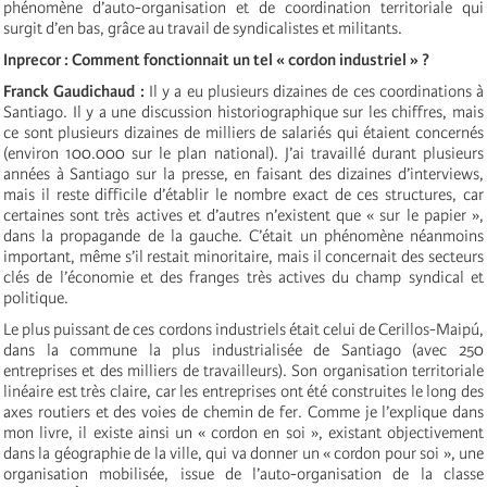
phénomène d’auto-organisation et de coordination territoriale qui
surgit d’en bas, grâce au travail de syndicalistes et militants.
Inprecor : Comment fonctionnait un tel « cordon industriel » ?
Franck Gaudichaud :
Il y a eu plusieurs dizaines de ces coordinations à
Santiago. Il y a une discussion historiographique sur les chiffres, mais
ce sont plusieurs dizaines de milliers de salariés qui étaient concernés
(environ 100.000 sur le plan national). J’ai travaillé durant plusieurs
années à Santiago sur la presse, en faisant des dizaines d’interviews,
mais il reste difficile d’établir le nombre exact de ces structures, car
certaines sont très actives et d’autres n’existent que « sur le papier »,
dans la propagande de la gauche. C’était un phénomène néanmoins
important, même s’il restait minoritaire, mais il concernait des secteurs
clés de l’économie et des franges très actives du champ syndical et
politique.
Le plus puissant de ces cordons industriels était celui de Cerillos-Maipú,
dans la commune la plus industrialisée de Santiago (avec 250
entreprises et des milliers de travailleurs). Son organisation territoriale
linéaire est très claire, car les entreprises ont été construites le long des
axes routiers et des voies de chemin de fer. Comme je l’explique dans
mon livre, il existe ainsi un « cordon en soi », existant objectivement
dans la géographie de la ville, qui va donner un « cordon pour soi », une
organisation mobilisée, issue de l’auto-organisation de la classe