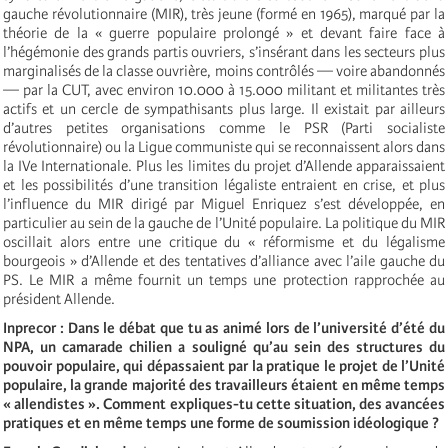
gauche révolutionnaire (MIR), très jeune (formé en 1965), marqué par la
théorie de la « guerre populaire prolongé » et devant faire face à
l’hégémonie des grands partis ouvriers, s’insérant dans les secteurs plus
marginalisés de la classe ouvrière, moins contrôlés — voire abandonnés
— par la CUT, avec environ 10.000 à 15.000 militant et militantes très
actifs et un cercle de sympathisants plus large. Il existait par ailleurs
d’autres petites organisations comme le PSR (Parti socialiste
révolutionnaire) ou la Ligue communiste qui se reconnaissent alors dans
la IVe Internationale. Plus les limites du projet d’Allende apparaissaient
et les possibilités d’une transition légaliste entraient en crise, et plus
l’influence du MIR dirigé par Miguel Enriquez s’est développée, en
particulier au sein de la gauche de l’Unité populaire. La politique du MIR
oscillait alors entre une critique du « réformisme et du légalisme
bourgeois » d’Allende et des tentatives d’alliance avec l’aile gauche du
PS. Le MIR a même fournit un temps une protection rapprochée au
président Allende.
Inprecor : Dans le débat que tu as animé lors de l’université d’été du
NPA, un camarade chilien a souligné qu’au sein des structures du
pouvoir populaire, qui dépassaient par la pratique le projet de l’Unité
populaire, la grande majorité des travailleurs étaient en même temps
« allendistes ». Comment expliques-tu cette situation, des avancées
pratiques et en même temps une forme de soumission idéologique ?