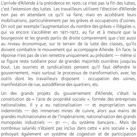
L’arrivée d’Allende à la présidence en 1970, ce n’est pas la fin des luttes,
c’est l’extension des luttes. Les travailleurs utilisent l’élection d’Allende
non pas en attendant ce qu’il va faire, mais en accélérant leurs
mobilisations, particulièrement par les grèves et occupations d’usines.
On voit par exemple l’augmentation du nombre des grèves « illégales »,
qui va encore s’accélérer en 1971-1972, au fur et à mesure que la
bourgeoisie et les grands partis de droite comprennent que c’est aussi
au niveau économique, sur le terrain de la lutte des classes, qu’ils
doivent combattre le mouvement qui accompagne Allende. En face, la
réponse n’est pas de s’en remettre uniquement au président — même si
sa figure reste tutélaire pour de grandes majorités ouvrières jusqu’au
bout. Les ouvriers et syndicalistes pensent qu’il faut défendre le
gouvernement, mais surtout le processus de transformation, avec les
outils dont les travailleurs disposent : occupation des usines,
manifestation de rue, autodéfense des quartiers, etc.
Un des grands projets du gouvernement d’Allende, c’était la
constitution de « l’aire de propriété sociale », formée des entreprises
nationalisées. Il y a eu nationalisation — et expropriation sans
indemnités — des immenses mines de cuivre, alors aux mains de
grandes multinationales et de l’impérialisme, nationalisation des grands
monopoles industriels — 91 —, du système bancaire… Mais de
nombreux salariés n’étaient pas inclus dans cette « aire sociale » qui
prévoyait également un système de cogestion et de participation