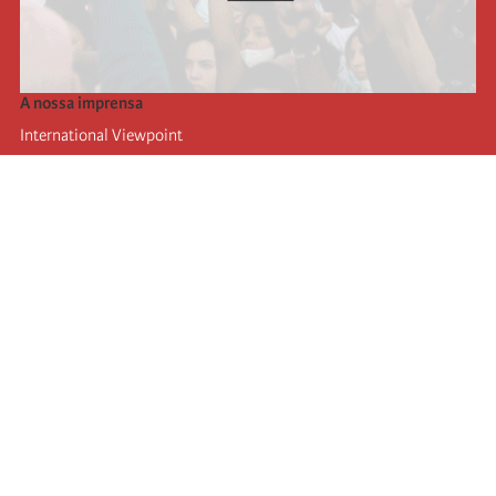
A nossa imprensa
International Viewpoint
Punto de vista internacional
Inprecor
Facebook
Twitter
A Internacional
Último Congresso da Internacional
Declarações do Comité Executivo
Instituto de Formação (IIRE)
Jovens
Autores
Videos