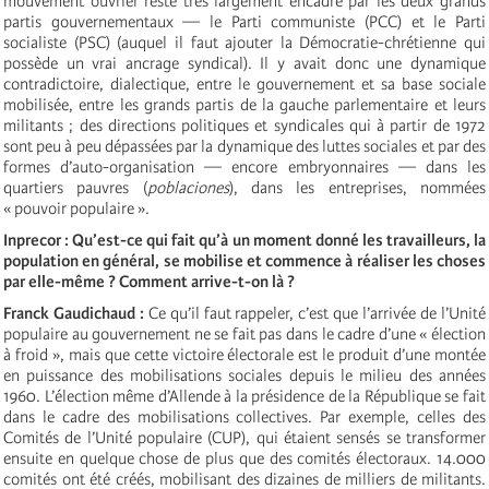
mouvement ouvrier reste très largement encadré par les deux grands
partis gouvernementaux — le Parti communiste (PCC) et le Parti
socialiste (PSC) (auquel il faut ajouter la Démocratie-chrétienne qui
possède un vrai ancrage syndical). Il y avait donc une dynamique
contradictoire, dialectique, entre le gouvernement et sa base sociale
mobilisée, entre les grands partis de la gauche parlementaire et leurs
militants ; des directions politiques et syndicales qui à partir de 1972
sont peu à peu dépassées par la dynamique des luttes sociales et par des
formes d’auto-organisation — encore embryonnaires — dans les
quartiers pauvres (
poblaciones
), dans les entreprises, nommées
« pouvoir populaire ».
Inprecor : Qu’est-ce qui fait qu’à un moment donné les travailleurs, la
population en général, se mobilise et commence à réaliser les choses
par elle-même ? Comment arrive-t-on là ?
Franck Gaudichaud :
Ce qu’il faut rappeler, c’est que l’arrivée de l’Unité
populaire au gouvernement ne se fait pas dans le cadre d’une « élection
à froid », mais que cette victoire électorale est le produit d’une montée
en puissance des mobilisations sociales depuis le milieu des années
1960. L’élection même d’Allende à la présidence de la République se fait
dans le cadre des mobilisations collectives. Par exemple, celles des
Comités de l’Unité populaire (CUP), qui étaient sensés se transformer
ensuite en quelque chose de plus que des comités électoraux. 14.000
comités ont été créés, mobilisant des dizaines de milliers de militants.