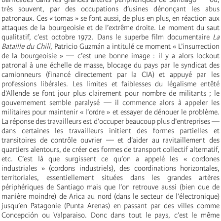
très souvent, par des occupations d’usines dénonçant les abus
patronaux. Ces « tomas » se font aussi, de plus en plus, en réaction aux
attaques de la bourgeoisie et de l’extrême droite. Le moment du saut
qualitatif, c’est octobre 1972. Dans le superbe film documentaire
La
Bataille du Chili
, Patricio Guzmán a intitulé ce moment « L’insurrection
de la bourgeoisie » — c’est une bonne image : il y a alors lockout
patronal à une échelle de masse, blocage du pays par le syndicat des
camionneurs (financé directement par la CIA) et appuyé par les
professions libérales. Les limites et faiblesses du légalisme entêté
d’Allende se font jour plus clairement pour nombre de militants ; le
gouvernement semble paralysé — il commence alors à appeler les
militaires pour maintenir « l’ordre » et essayer de dénouer le problème.
La réponse des travailleurs est d’occuper beaucoup plus d’entreprises —
dans certaines les travailleurs initient des formes partielles et
transitoires de contrôle ouvrier — et d’aider au ravitaillement des
quartiers alentours, de créer des formes de transport collectif alternatif,
etc. C’est là que surgissent ce qu’on a appelé les « cordones
industriales » (cordons industriels), des coordinations horizontales,
territoriales, essentiellement situées dans les grandes artères
périphériques de Santiago mais que l’on retrouve aussi (bien que de
manière moindre) de Arica au nord (dans le secteur de l’électronique)
jusqu’en Patagonie (Punta Arenas) en passant par des villes comme
Concepción ou Valparaiso. Donc dans tout le pays, c’est le même