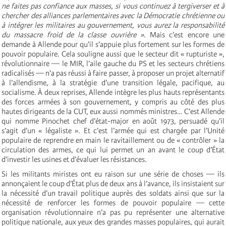
ne faites pas confiance aux masses, si vous continuez à tergiverser et à
chercher des alliances parlementaires avec la Démocratie chrétienne ou
à intégrer les militaires au gouvernement, vous aurez la responsabilité
du massacre froid de la classe ouvrière »
. Mais c’est encore une
demande à Allende pour qu’il s’appuie plus fortement sur les formes de
pouvoir populaire. Cela souligne aussi que le secteur dit « rupturiste »,
révolutionnaire — le MIR, l’aile gauche du PS et les secteurs chrétiens
radicalisés — n’a pas réussi à faire passer, à proposer un projet alternatif
à l’allendisme, à la stratégie d’une transition légale, pacifique, au
socialisme. À deux reprises, Allende intègre les plus hauts représentants
des forces armées à son gouvernement, y compris au côté des plus
hautes dirigeants de la CUT, eux aussi nommés ministres… C’est Allende
qui nomme Pinochet chef d’état-major en août 1973, persuadé qu’il
s’agit d’un « légaliste ». Et c’est l’armée qui est chargée par l’Unité
populaire de reprendre en main le ravitaillement ou de « contrôler » la
circulation des armes, ce qui lui permet un an avant le coup d’État
d’investir les usines et d’évaluer les résistances.
Si les militants miristes ont eu raison sur une série de choses — ils
annonçaient le coup d’État plus de deux ans à l’avance, ils insistaient sur
la nécessité d’un travail politique auprès des soldats ainsi que sur la
nécessité de renforcer les formes de pouvoir populaire — cette
organisation révolutionnaire n’a pas pu représenter une alternative
politique nationale, aux yeux des grandes masses populaires, qui aurait