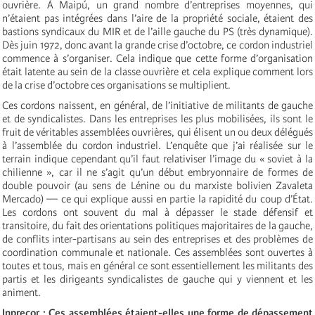
ouvrière. À Maipú, un grand nombre d’entreprises moyennes, qui
n’étaient pas intégrées dans l’aire de la propriété sociale, étaient des
bastions syndicaux du MIR et de l’aille gauche du PS (très dynamique).
Dès juin 1972, donc avant la grande crise d’octobre, ce cordon industriel
commence à s’organiser. Cela indique que cette forme d’organisation
était latente au sein de la classe ouvrière et cela explique comment lors
de la crise d’octobre ces organisations se multiplient.
Ces cordons naissent, en général, de l’initiative de militants de gauche
et de syndicalistes. Dans les entreprises les plus mobilisées, ils sont le
fruit de véritables assemblées ouvrières, qui élisent un ou deux délégués
à l’assemblée du cordon industriel. L’enquête que j’ai réalisée sur le
terrain indique cependant qu’il faut relativiser l’image du « soviet à la
chilienne », car il ne s’agit qu’un début embryonnaire de formes de
double pouvoir (au sens de Lénine ou du marxiste bolivien Zavaleta
Mercado) — ce qui explique aussi en partie la rapidité du coup d’État.
Les cordons ont souvent du mal à dépasser le stade défensif et
transitoire, du fait des orientations politiques majoritaires de la gauche,
de conflits inter-partisans au sein des entreprises et des problèmes de
coordination communale et nationale. Ces assemblées sont ouvertes à
toutes et tous, mais en général ce sont essentiellement les militants des
partis et les dirigeants syndicalistes de gauche qui y viennent et les
animent.
Inprecor : Ces assemblées étaient-elles une forme de dépassement