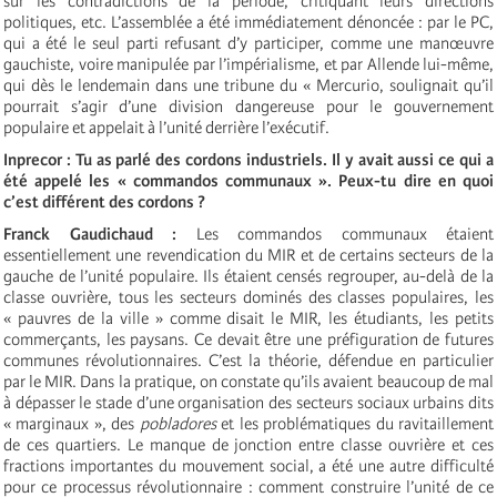
sur les contradictions de la période, critiquant leurs directions
politiques, etc. L’assemblée a été immédiatement dénoncée : par le PC,
qui a été le seul parti refusant d’y participer, comme une manœuvre
gauchiste, voire manipulée par l’impérialisme, et par Allende lui-même,
qui dès le lendemain dans une tribune du « Mercurio, soulignait qu’il
pourrait s’agir d’une division dangereuse pour le gouvernement
populaire et appelait à l’unité derrière l’exécutif.
Inprecor : Tu as parlé des cordons industriels. Il y avait aussi ce qui a
été appelé les « commandos communaux ». Peux-tu dire en quoi
c’est différent des cordons ?
Franck Gaudichaud :
Les commandos communaux étaient
essentiellement une revendication du MIR et de certains secteurs de la
gauche de l’unité populaire. Ils étaient censés regrouper, au-delà de la
classe ouvrière, tous les secteurs dominés des classes populaires, les
« pauvres de la ville » comme disait le MIR, les étudiants, les petits
commerçants, les paysans. Ce devait être une préfiguration de futures
communes révolutionnaires. C’est la théorie, défendue en particulier
par le MIR. Dans la pratique, on constate qu’ils avaient beaucoup de mal
à dépasser le stade d’une organisation des secteurs sociaux urbains dits
« marginaux », des
pobladores
et les problématiques du ravitaillement
de ces quartiers. Le manque de jonction entre classe ouvrière et ces
fractions importantes du mouvement social, a été une autre difficulté
pour ce processus révolutionnaire : comment construire l’unité de ce