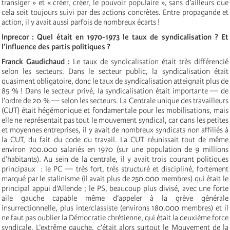
transiger » et « créer, créer, le pouvoir populaire », sans d’ailleurs que
cela soit toujours suivi par des actions concrètes. Entre propagande et
action, il y avait aussi parfois de nombreux écarts !
Inprecor : Quel était en 1970-1973 le taux de syndicalisation ? Et
l’influence des partis politiques ?
Franck Gaudichaud :
Le taux de syndicalisation était très différencié
selon les secteurs. Dans le secteur public, la syndicalisation était
quasiment obligatoire, donc le taux de syndicalisation atteignait plus de
85 % ! Dans le secteur privé, la syndicalisation était importante — de
l’ordre de 20 % — selon les secteurs. La Centrale unique des travailleurs
(CUT) était hégémonique et fondamentale pour les mobilisations, mais
elle ne représentait pas tout le mouvement syndical, car dans les petites
et moyennes entreprises, il y avait de nombreux syndicats non affiliés à
la CUT, du fait du code du travail. La CUT réunissait tout de même
environ 700.000 salariés en 1970 (sur une population de 9 millions
d’habitants). Au sein de la centrale, il y avait trois courant politiques
principaux : le PC — très fort, très structuré et discipliné, fortement
marqué par le stalinisme (il avait plus de 250.000 membres) qui était le
principal appui d’Allende ; le PS, beaucoup plus divisé, avec une forte
aile gauche capable même d’appeler à la grève générale
insurrectionnelle, plus interclassiste (environs 180.000 membres) et il
ne faut pas oublier la Démocratie chrétienne, qui était la deuxième force
syndicale. L’extrême gauche, c’était alors surtout le Mouvement de la