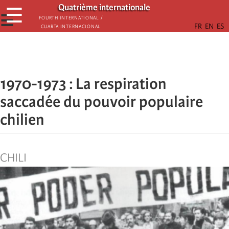
Passar
Quatrième internationale
☰
para
☰
Fourth International /
Cuarta Internacional
o
conteúdo
principal
1970-1973 : La respiration
saccadée du pouvoir populaire
chilien
CHILI