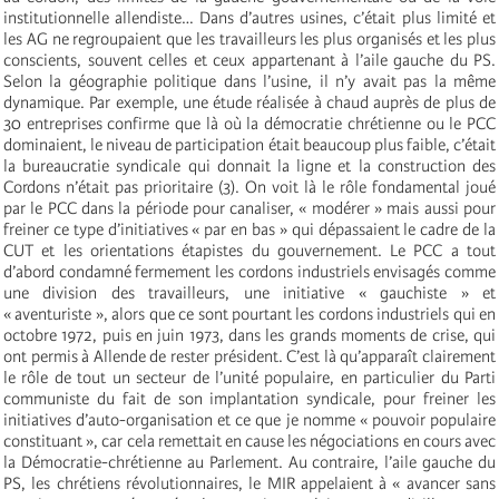
institutionnelle allendiste… Dans d’autres usines, c’était plus limité et
les AG ne regroupaient que les travailleurs les plus organisés et les plus
conscients, souvent celles et ceux appartenant à l’aile gauche du PS.
Selon la géographie politique dans l’usine, il n’y avait pas la même
dynamique. Par exemple, une étude réalisée à chaud auprès de plus de
30 entreprises confirme que là où la démocratie chrétienne ou le PCC
dominaient, le niveau de participation était beaucoup plus faible, c’était
la bureaucratie syndicale qui donnait la ligne et la construction des
Cordons n’était pas prioritaire (3). On voit là le rôle fondamental joué
par le PCC dans la période pour canaliser, « modérer » mais aussi pour
freiner ce type d’initiatives « par en bas » qui dépassaient le cadre de la
CUT et les orientations étapistes du gouvernement. Le PCC a tout
d’abord condamné fermement les cordons industriels envisagés comme
une division des travailleurs, une initiative « gauchiste » et
« aventuriste », alors que ce sont pourtant les cordons industriels qui en
octobre 1972, puis en juin 1973, dans les grands moments de crise, qui
ont permis à Allende de rester président. C’est là qu’apparaît clairement
le rôle de tout un secteur de l’unité populaire, en particulier du Parti
communiste du fait de son implantation syndicale, pour freiner les
initiatives d’auto-organisation et ce que je nomme « pouvoir populaire
constituant », car cela remettait en cause les négociations en cours avec
la Démocratie-chrétienne au Parlement. Au contraire, l’aile gauche du
PS, les chrétiens révolutionnaires, le MIR appelaient à « avancer sans