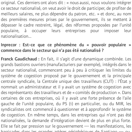
original. Ces derniers ont alors dit : « nous aussi, nous voulons intégrer
ce secteur nationalisé, on veut avoir le droit de participer, de profiter de
meilleurs salaires, ne plus dépendre du patron, etc. » et donc, au nom
des premières mesures prises par le gouvernement, ils se mettent à
dépasser le cadre restreint, légal, des réformes proposées par l’unité
populaire, à occuper leurs entreprises pour imposer leur
nationalisation…
Inprecor : Est-ce que ce phénomène du « pouvoir populaire »
commence dans le secteur qui n’a pas été nationalisé ?
Franck Gaudichaud :
En fait, il s’agit d’une dynamique combinée. Les
grands bastions ouvriers (manufacturiers par exemple), intégrés dans le
secteur nationalisé, commencent peu à peu à critiquer les limites du
système de cogestion proposé par le gouvernement et la principale
centrale syndicale, la Centrale unique des travailleurs (CUT) : l’État y
nommait un administrateur et il y avait un système de cogestion avec
des représentants des travailleurs et de « comités de production ». Dans
certaines de ces entreprises, où il y avait une forte présence de l’aile
gauche de l’unité populaire, du PS (1) en particulier, ou du MIR, les
syndicalistes ont commencé à questionner et à approfondir le système
de cogestion. En même temps, dans les entreprises qui n’ont pas été
nationalisées, la demande d’intégration devient de plus en plus forte.
Elle se fait par pression sur le gouvernement — les manifestations, les
barricades dans les grandes artères périphériques de Santiago — ou,