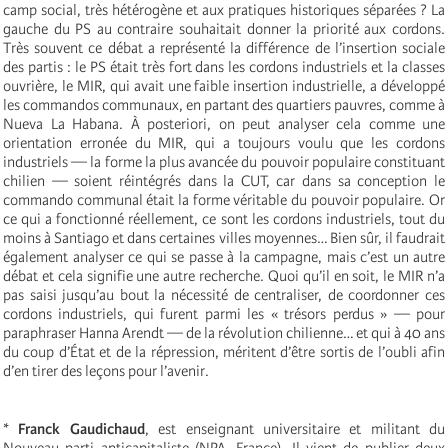
camp social, très hétérogène et aux pratiques historiques séparées ? La
gauche du PS au contraire souhaitait donner la priorité aux cordons.
Très souvent ce débat a représenté la différence de l’insertion sociale
des partis : le PS était très fort dans les cordons industriels et la classes
ouvrière, le MIR, qui avait une faible insertion industrielle, a développé
les commandos communaux, en partant des quartiers pauvres, comme à
Nueva La Habana. À posteriori, on peut analyser cela comme une
orientation erronée du MIR, qui a toujours voulu que les cordons
industriels — la forme la plus avancée du pouvoir populaire constituant
chilien — soient réintégrés dans la CUT, car dans sa conception le
commando communal était la forme véritable du pouvoir populaire. Or
ce qui a fonctionné réellement, ce sont les cordons industriels, tout du
moins à Santiago et dans certaines villes moyennes… Bien sûr, il faudrait
également analyser ce qui se passe à la campagne, mais c’est un autre
débat et cela signifie une autre recherche. Quoi qu’il en soit, le MIR n’a
pas saisi jusqu’au bout la nécessité de centraliser, de coordonner ces
cordons industriels, qui furent parmi les « trésors perdus » — pour
paraphraser Hanna Arendt — de la révolution chilienne… et qui à 40 ans
du coup d’État et de la répression, méritent d’être sortis de l’oubli afin
d’en tirer des leçons pour l’avenir.
*
Franck Gaudichaud
, est enseignant universitaire et militant du
Nouveau parti anticapitaliste (NPA, France). Il vient de publier deux