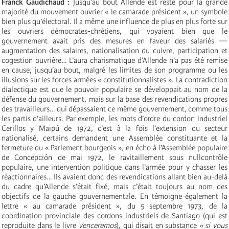
Franck Gaudichaud :
Jusqu’au bout Allende est resté pour la grande
majorité du mouvement ouvrier « le camarade président », un symbole
bien plus qu’électoral. Il a même une influence de plus en plus forte sur
les ouvriers démocrates-chrétiens, qui voyaient bien que le
gouvernement avait pris des mesures en faveur des salariés —
augmentation des salaires, nationalisation du cuivre, participation et
cogestion ouvrière… L’aura charismatique d’Allende n’a pas été remise
en cause, jusqu’au bout, malgré les limites de son programme ou les
illusions sur les forces armées « constitutionnalistes ». La contradiction
dialectique est que le pouvoir populaire se développait au nom de la
défense du gouvernement, mais sur la base des revendications propres
des travailleurs… qui dépassaient ce même gouvernement, comme tous
les partis d’ailleurs. Par exemple, les mots d’ordre du cordon industriel
Cerillos y Maipú de 1972, c’est à la fois l’extension du secteur
nationalisé, certains demandent une Assemblée constituante et la
fermeture du « Parlement bourgeois », en écho à l’Assemblée populaire
de Concepción de mai 1972, le ravitaillement sous nullcontrôle
populaire, une intervention politique dans l’armée pour y chasser les
réactionnaires… Ils avaient donc des revendications allant bien au-delà
du cadre qu’Allende s’était fixé, mais c’était toujours au nom des
objectifs de la gauche gouvernementale. En témoigne également la
lettre « au camarade président », du 5 septembre 1973, de la
coordination provinciale des cordons industriels de Santiago (qui est
reproduite dans le livre
Venceremos
), qui disait en substance
« si vous