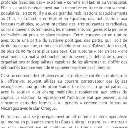
profonde (avec des cas « extrêmes » comme en Haïti et au Venezuela).
Elle se caractérise également par la remontée en force de mouvements
populaires : en 2019, il y a eu de grandes mobilisations et soulèvements
au Chili, en Colombie, en Haïti et en Equateur, des mobilisations aux
facteurs multiples, souvent interclassistes, très puissantes et radicales,
où les mouvements féministes, les mouvements indigènes et la jeunesse
radicalisée ont pris une place majeure. Cette jeunesse est en rupture
avec toute une partie du système politique, des partis, qu’il soit de
droite ou de gauche, comme en témoigne un taux d’abstention record,
de plus de 50 % dans plusieurs pays. Ces ruptures « par en bas » ont
néanmoins du mal à déboucher politiquement, à défaut de grandes
organisations anticapitalistes capables de les alimenter et d’offrir des
débouchés (comme vient de le rappeler l’expérience chilienne).
C’est un contexte de turbulences où les droites et extrêmes droites sont
à l’offensive, souvent alliées au courant conservateur des Eglises
évangélistes, aux grands propriétaires terriens et au grand patronat,
avec le soutien d’un champ médiatique totalement aux ordres du
capital. La réaction, la répression et l’arbitraire étatique peuvent aussi
s’incarner dans des formes « sui generis » comme c’est le cas au
Nicaragua avec le clan Ortegua.
En toile de fond, se joue également un affrontement inter-impérialiste
qui monte en puissance entre les États-Unis qui restent les « maitres »
au plan géopolitique et militaire, et la Chine dont la présence