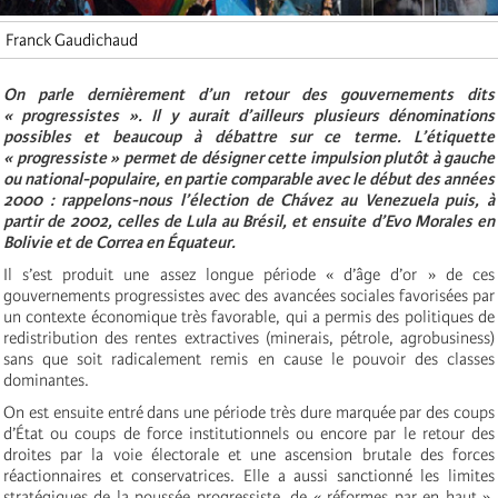
Franck Gaudichaud
On parle dernièrement d’un retour des gouvernements dits
« progressistes ». Il y aurait d’ailleurs plusieurs dénominations
possibles et beaucoup à débattre sur ce terme. L’étiquette
« progressiste » permet de désigner cette impulsion plutôt à gauche
ou national-populaire, en partie comparable avec le début des années
2000 : rappelons-nous l’élection de Chávez au Venezuela puis, à
partir de 2002, celles de Lula au Brésil, et ensuite d’Evo Morales en
Bolivie et de Correa en Équateur.
Il s’est produit une assez longue période « d’âge d’or » de ces
gouvernements progressistes avec des avancées sociales favorisées par
un contexte économique très favorable, qui a permis des politiques de
redistribution des rentes extractives (minerais, pétrole, agrobusiness)
sans que soit radicalement remis en cause le pouvoir des classes
dominantes.
On est ensuite entré dans une période très dure marquée par des coups
d’État ou coups de force institutionnels ou encore par le retour des
droites par la voie électorale et une ascension brutale des forces
réactionnaires et conservatrices. Elle a aussi sanctionné les limites
stratégiques de la poussée progressiste, de « réformes par en haut »,