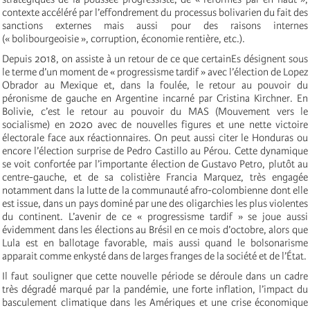
contexte accéléré par l’effondrement du processus bolivarien du fait des
sanctions externes mais aussi pour des raisons internes
(« bolibourgeoisie », corruption, économie rentière, etc.).
Depuis 2018, on assiste à un retour de ce que certainEs désignent sous
le terme d’un moment de « progressisme tardif » avec l’élection de Lopez
Obrador au Mexique et, dans la foulée, le retour au pouvoir du
péronisme de gauche en Argentine incarné par Cristina Kirchner. En
Bolivie, c’est le retour au pouvoir du MAS (Mouvement vers le
socialisme) en 2020 avec de nouvelles figures et une nette victoire
électorale face aux réactionnaires. On peut aussi citer le Honduras ou
encore l’élection surprise de Pedro Castillo au Pérou. Cette dynamique
se voit confortée par l’importante élection de Gustavo Petro, plutôt au
centre-gauche, et de sa colistière Francia Marquez, très engagée
notamment dans la lutte de la communauté afro-colombienne dont elle
est issue, dans un pays dominé par une des oligarchies les plus violentes
du continent. L’avenir de ce « progressisme tardif » se joue aussi
évidemment dans les élections au Brésil en ce mois d’octobre, alors que
Lula est en ballotage favorable, mais aussi quand le bolsonarisme
apparait comme enkysté dans de larges franges de la société et de l’État.
Il faut souligner que cette nouvelle période se déroule dans un cadre
très dégradé marqué par la pandémie, une forte inflation, l’impact du
basculement climatique dans les Amériques et une crise économique