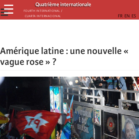
Παράκαμψη
Quatrième internationale
☰
προς
☰
Fourth International /
Cuarta Internacional
το
κυρίως
περιεχόμενο
Amérique latine : une nouvelle «
vague rose » ?