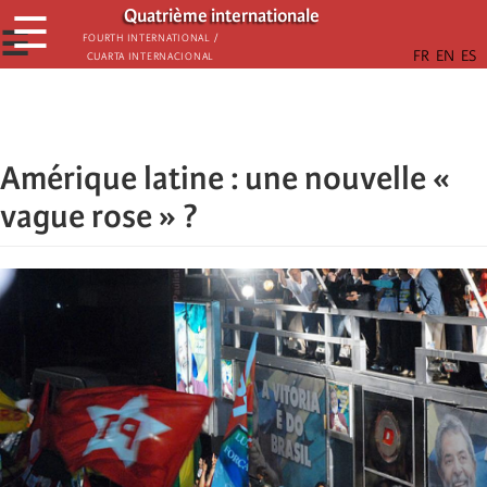
Skip
Quatrième internationale
☰
to
☰
Fourth International /
Cuarta Internacional
main
content
Amérique latine : une nouvelle «
vague rose » ?