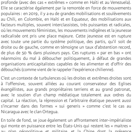
profonde (avec des cas « extrêmes » comme en Haïti et au Venezuela).
Elle se caractérise également par la remontée en force de mouvements
populaires : en 2019, il y a eu de grandes mobilisations et soulèvements
au Chili, en Colombie, en Haïti et en Equateur, des mobilisations aux
facteurs multiples, souvent interclassistes, très puissantes et radicales,
où les mouvements féministes, les mouvements indigènes et la jeunesse
radicalisée ont pris une place majeure. Cette jeunesse est en rupture
avec toute une partie du système politique, des partis, qu’il soit de
droite ou de gauche, comme en témoigne un taux d’abstention record,
de plus de 50 % dans plusieurs pays. Ces ruptures « par en bas » ont
néanmoins du mal à déboucher politiquement, à défaut de grandes
organisations anticapitalistes capables de les alimenter et d’offrir des
débouchés (comme vient de le rappeler l’expérience chilienne).
C’est un contexte de turbulences où les droites et extrêmes droites sont
à l’offensive, souvent alliées au courant conservateur des Eglises
évangélistes, aux grands propriétaires terriens et au grand patronat,
avec le soutien d’un champ médiatique totalement aux ordres du
capital. La réaction, la répression et l’arbitraire étatique peuvent aussi
s’incarner dans des formes « sui generis » comme c’est le cas au
Nicaragua avec le clan Ortegua.
En toile de fond, se joue également un affrontement inter-impérialiste
qui monte en puissance entre les États-Unis qui restent les « maitres »
au plan géopolitique et militaire, et la Chine dont la présence