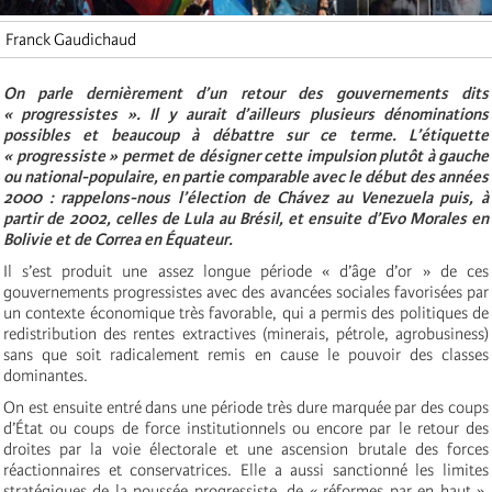
Franck Gaudichaud
On parle dernièrement d’un retour des gouvernements dits
« progressistes ». Il y aurait d’ailleurs plusieurs dénominations
possibles et beaucoup à débattre sur ce terme. L’étiquette
« progressiste » permet de désigner cette impulsion plutôt à gauche
ou national-populaire, en partie comparable avec le début des années
2000 : rappelons-nous l’élection de Chávez au Venezuela puis, à
partir de 2002, celles de Lula au Brésil, et ensuite d’Evo Morales en
Bolivie et de Correa en Équateur.
Il s’est produit une assez longue période « d’âge d’or » de ces
gouvernements progressistes avec des avancées sociales favorisées par
un contexte économique très favorable, qui a permis des politiques de
redistribution des rentes extractives (minerais, pétrole, agrobusiness)
sans que soit radicalement remis en cause le pouvoir des classes
dominantes.
On est ensuite entré dans une période très dure marquée par des coups
d’État ou coups de force institutionnels ou encore par le retour des
droites par la voie électorale et une ascension brutale des forces
réactionnaires et conservatrices. Elle a aussi sanctionné les limites
stratégiques de la poussée progressiste, de « réformes par en haut »,