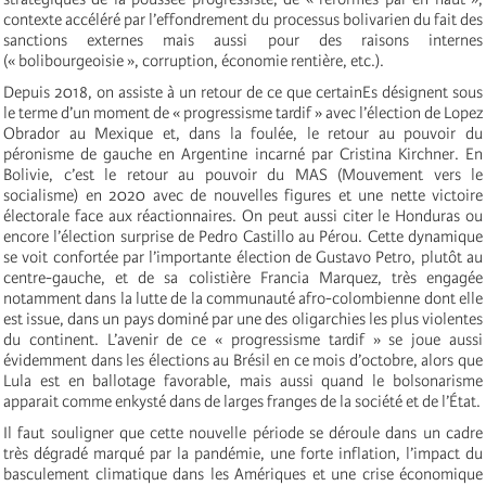
contexte accéléré par l’effondrement du processus bolivarien du fait des
sanctions externes mais aussi pour des raisons internes
(« bolibourgeoisie », corruption, économie rentière, etc.).
Depuis 2018, on assiste à un retour de ce que certainEs désignent sous
le terme d’un moment de « progressisme tardif » avec l’élection de Lopez
Obrador au Mexique et, dans la foulée, le retour au pouvoir du
péronisme de gauche en Argentine incarné par Cristina Kirchner. En
Bolivie, c’est le retour au pouvoir du MAS (Mouvement vers le
socialisme) en 2020 avec de nouvelles figures et une nette victoire
électorale face aux réactionnaires. On peut aussi citer le Honduras ou
encore l’élection surprise de Pedro Castillo au Pérou. Cette dynamique
se voit confortée par l’importante élection de Gustavo Petro, plutôt au
centre-gauche, et de sa colistière Francia Marquez, très engagée
notamment dans la lutte de la communauté afro-colombienne dont elle
est issue, dans un pays dominé par une des oligarchies les plus violentes
du continent. L’avenir de ce « progressisme tardif » se joue aussi
évidemment dans les élections au Brésil en ce mois d’octobre, alors que
Lula est en ballotage favorable, mais aussi quand le bolsonarisme
apparait comme enkysté dans de larges franges de la société et de l’État.
Il faut souligner que cette nouvelle période se déroule dans un cadre
très dégradé marqué par la pandémie, une forte inflation, l’impact du
basculement climatique dans les Amériques et une crise économique