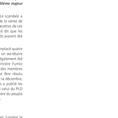
oblème majeur
Le scandale a
de la vente de
recettes de ces
té dit que les
ds avaient été
emplacé quatre
 un secrétaire
 également été
inistre Fumio
nt des membres
t être résolu
e 14 décembre,
s a publié les
t celui du PLD
olère du peuple
.
en lumière le