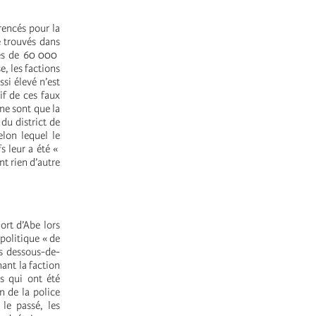
rencés pour la
é trouvés dans
près de 60 000
, les factions
si élevé n’est
tif de ces faux
 ne sont que la
du district de
lon lequel le
s leur a été «
nt rien d’autre
ort d’Abe lors
politique « de
es dessous-de-
hant la faction
s qui ont été
n de la police
 le passé, les