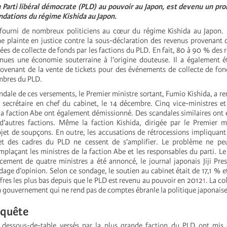
 Parti libéral démocrate (PLD) au pouvoir au Japon, est devenu un pr
ondations du régime Kishida au Japon.
 fourni de nombreux politiciens au cœur du régime Kishida au Japon. 
plainte en justice contre la sous-déclaration des revenus provenant 
irées de collecte de fonds par les factions du PLD. En fait, 80 à 90 % des 
nues une économie souterraine à l’origine douteuse. Il a également é
ovenant de la vente de tickets pour des événements de collecte de fon
mbres du PLD.
ndale de ces versements, le Premier ministre sortant, Fumio Kishida, a r
e secrétaire en chef du cabinet, le 14 décembre. Cinq vice-ministres et
la faction Abe ont également démissionné. Des scandales similaires ont
d’autres factions. Même la faction Kishida, dirigée par le Premier m
’objet de soupçons. En outre, les accusations de rétrocessions impliqua
et des cadres du PLD ne cessent de s’amplifier. Le problème ne peu
plaçant les ministres de la faction Abe et les responsables du parti. L
cement de quatre ministres a été annoncé, le journal japonais Jiji Pres
dage d’opinion. Selon ce sondage, le soutien au cabinet était de 17,1 % e
ffres les plus bas depuis que le PLD est revenu au pouvoir en 2012
1
. La c
n gouvernement qui ne rend pas de comptes ébranle la politique japonaise
nquête
 dessous-de-table versés par la plus grande faction du PLD ont mis 