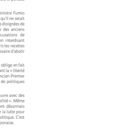
inistre Fumio
qu’il ne serait
ès éloignées de
ge des anciens
ccusations de
en interdisant
is les recettes
ssaire d’abolir
oblige en fait
nt la « liberté
’ancien Premier
 de politiques
œuvre avec des
bilité ». Même
ont désormais
 la lutte pour
litique. C’est
aponaise.