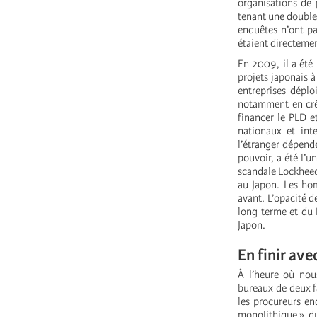
organisations de 
tenant une double 
enquêtes n’ont pa
étaient directeme
En 2009, il a été
projets japonais 
entreprises déplo
notamment en créan
financer le PLD e
nationaux et int
l’étranger dépende
pouvoir, a été l’u
scandale Lockheed
au Japon. Les hom
avant. L’opacité 
long terme et du 
Japon.
En finir ave
À l’heure où nou
bureaux de deux fa
les procureurs en
monolithique » du