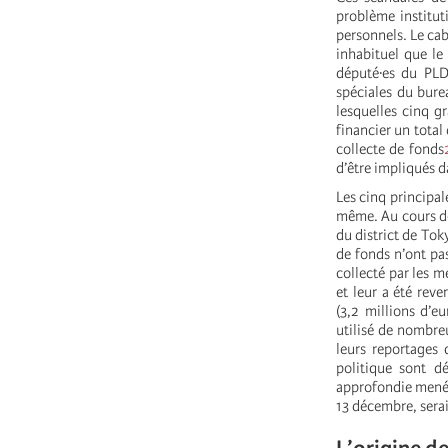
problème institut
personnels. Le cab
inhabituel que le
député·es du PLD
spéciales du bure
lesquelles cinq g
financier un tota
collecte de fonds
d’être impliqués d
Les cinq principal
même. Au cours de
du district de Tok
de fonds n’ont pas
collecté par les m
et leur a été reve
(3,2 millions d’e
utilisé de nombreu
leurs reportages
politique sont d
approfondie menée 
13 décembre, serai