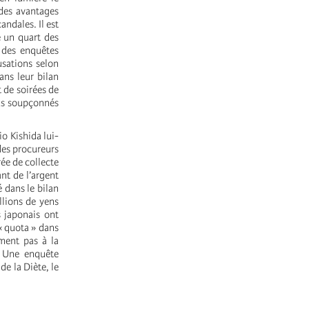
 des avantages
ndales. Il est
e un quart des
 des enquêtes
usations selon
ans leur bilan
 de soirées de
ous soupçonnés
io Kishida lui-
des procureurs
rée de collecte
nt de l’argent
é dans le bilan
llions de yens
s japonais ont
« quota » dans
ment pas à la
. Une enquête
de la Diète, le