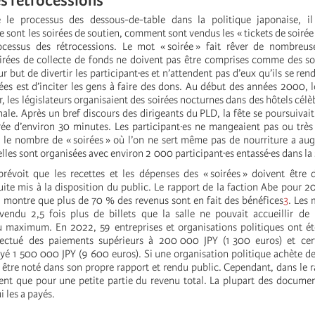
es rétrocessions
le processus des dessous-de-table dans la politique japonaise, il
 sont les soirées de soutien, comment sont vendus les « tickets de soiré
ocessus des rétrocessions. Le mot « soirée » fait rêver de nombreus
irées de collecte de fonds ne doivent pas être comprises comme des soi
ur but de divertir les participant·es et n’attendent pas d’eux qu’ils se ren
rées est d’inciter les gens à faire des dons. Au début des années 2000, 
or, les législateurs organisaient des soirées nocturnes dans des hôtels cél
ale. Après un bref discours des dirigeants du PLD, la fête se poursuivait
ée d’environ 30 minutes. Les participant·es ne mangeaient pas ou très
, le nombre de « soirées » où l’on ne sert même pas de nourriture a a
elles sont organisées avec environ 2 000 participant·es entassé·es dans la 
prévoit que les recettes et les dépenses des « soirées » doivent être 
uite mis à la disposition du public. Le rapport de la faction Abe pour 2
 montre que plus de 70 % des revenus sont en fait des bénéfices
3
. Les
vendu 2,5 fois plus de billets que la salle ne pouvait accueillir de
maximum. En 2022, 59 entreprises et organisations politiques ont été
ctué des paiements supérieurs à 200 000 JPY (1 300 euros) et cer
ayé 1 500 000 JPY (9 600 euros). Si une organisation politique achète de
t être noté dans son propre rapport et rendu public. Cependant, dans le r
ent que pour une petite partie du revenu total. La plupart des docume
i les a payés.