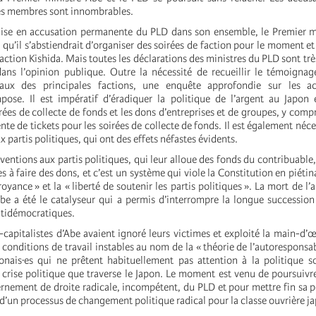
ses membres sont innombrables.
mise en accusation permanente du PLD dans son ensemble, le Premier m
qu’il s’abstiendrait d’organiser des soirées de faction pour le moment et 
 faction Kishida. Mais toutes les déclarations des ministres du PLD sont tr
ans l’opinion publique. Outre la nécessité de recueillir le témoigna
raux des principales factions, une enquête approfondie sur les a
mpose. Il est impératif d’éradiquer la politique de l’argent au Japon 
rées de collecte de fonds et les dons d’entreprises et de groupes, y compr
nte de tickets pour les soirées de collecte de fonds. Il est également néce
x partis politiques, qui ont des effets néfastes évidents.
entions aux partis politiques, qui leur alloue des fonds du contribuable, 
es à faire des dons, et c’est un système qui viole la Constitution en piétina
oyance » et la « liberté de soutenir les partis politiques ». La mort de l
be a été le catalyseur qui a permis d’interrompre la longue succession
ntidémocratiques.
-capitalistes d’Abe avaient ignoré leurs victimes et exploité la main-d’
s conditions de travail instables au nom de la « théorie de l’autoresponsa
nais·es qui ne prêtent habituellement pas attention à la politique s
 crise politique que traverse le Japon. Le moment est venu de poursuivre
rnement de droite radicale, incompétent, du PLD et pour mettre fin sa po
 d’un processus de changement politique radical pour la classe ouvrière j