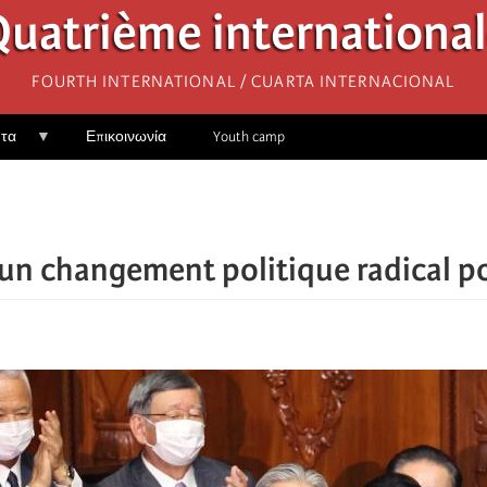
uatrième internationa
Fourth International / Cuarta Internacional
ητα
Επικοινωνία
Youth camp
un changement politique radical po