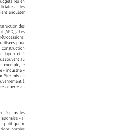
budgétaires en
iciaires et les
aient enquêter
nstruction des
nt (APD)
5
. Les
rétrocessions,
utilisées pour
e construction
au Japon et à
plus souvent au
ar exemple, le
e « industrie »
ur être mis en
gouvernement à
près-guerre au
encé dans les
 japonaise » si
la politique «
tions portées