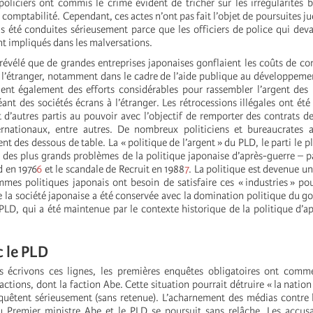
policiers ont commis le crime évident de tricher sur les irrégularités 
comptabilité. Cependant, ces actes n’ont pas fait l’objet de poursuites jud
s été conduites sérieusement parce que les officiers de police qui dev
nt impliqués dans les malversations.
 révélé que de grandes entreprises japonaises gonflaient les coûts de co
à l’étranger, notamment dans le cadre de l’aide publique au développeme
ient également des efforts considérables pour rassembler l’argent des 
t des sociétés écrans à l’étranger. Les rétrocessions illégales ont été 
t d’autres partis au pouvoir avec l’objectif de remporter des contrats d
ernationaux, entre autres. De nombreux politiciens et bureaucrates 
nt des dessous de table. La « politique de l’argent » du PLD, le parti le 
n des plus grands problèmes de la politique japonaise d’après-guerre – p
 en 1976
6
et le scandale de Recruit en 1988
7
. La politique est devenue un
mes politiques japonais ont besoin de satisfaire ces « industries » po
de la société japonaise a été conservée avec la domination politique du 
PLD, qui a été maintenue par le contexte historique de la politique d’a
c le PLD
s écrivons ces lignes, les premières enquêtes obligatoires ont comm
ctions, dont la faction Abe. Cette situation pourrait détruire « la nation
quêtent sérieusement (sans retenue). L’acharnement des médias contre 
 Premier ministre Abe et le PLD se poursuit sans relâche. Les accusa