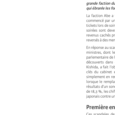
grande faction du
qui ébranle les f
La faction Abe a
commencé par une 
tickets lors de so
soirées sont deve
revenus cachés pr
reversés à des me
En réponse au sca
ministres, dont l
parlementaire de 
découverts dans 
Kishida, a fait l
clés du cabinet 
simplement en rem
lorsque le rempla
résultats d’un son
de 18,3 %, les chi
japonais contre u
Première e
Ces scandales de