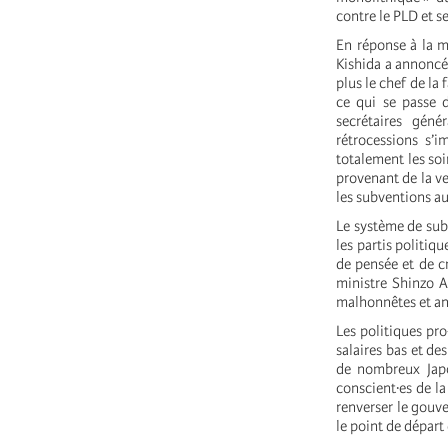
contre le PLD et 
En réponse à la 
Kishida a annoncé 
plus le chef de la
ce qui se passe d
secrétaires géné
rétrocessions s’i
totalement les soi
provenant de la ve
les subventions au
Le système de subv
les partis politiqu
de pensée et de cr
ministre Shinzo A
malhonnêtes et a
Les politiques pro
salaires bas et de
de nombreux Japo
conscient·es de la
renverser le gouve
le point de départ