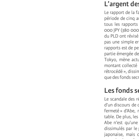
L’argent de
Le rapport de la 
période de cinq a
tous les rapports
000 JPY (380 000 e
du PLD ont révisé 
pas une simple err
rapports est de pe
partie émergée de
Tokyo, mène actu
montant collecté p
rétrocédé », dissi
que des fonds secr
Les fonds s
Le scandale des r
d’un discours de 
fermeté » d’Abe, 
table. De plus, le
Abe n’est qu’une
dissimulés par le 
japonaise, mais 