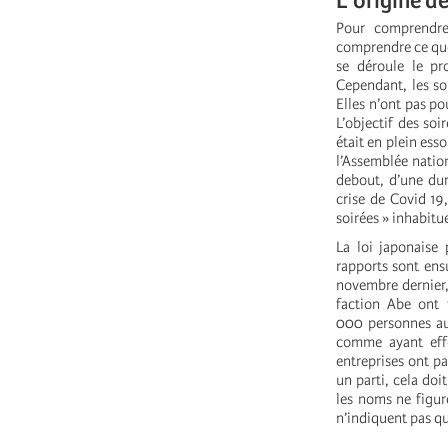
L’origine d
Pour comprendre 
comprendre ce que
se déroule le pr
Cependant, les so
Elles n’ont pas po
L’objectif des soi
était en plein ess
l’Assemblée nation
debout, d’une dur
crise de Covid 19
soirées » inhabitu
La loi japonaise 
rapports sont ens
novembre dernier,
faction Abe ont 
000 personnes au 
comme ayant effe
entreprises ont p
un parti, cela doi
les noms ne figur
n’indiquent pas qu