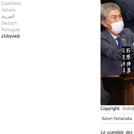
Castellano
Italiano
العربية
Deutsch
Português
ελληνικά
Copyright
Kish
Karen Yamanaka
Le scandale des 