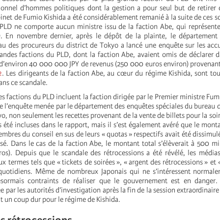
ionnel d’hommes politiques dont la gestion a pour seul but de retirer
inet de Fumio Kishida a été considérablement remanié à la suite de ces sca
 PLD ne comporte aucun ministre issu de la faction Abe, qui représent
. En novembre dernier, après le dépôt de la plainte, le département
au des procureurs du district de Tokyo a lancé une enquête sur les acc
randes factions du PLD, dont la faction Abe, avaient omis de déclarer d
l d’environ 40 000 000 JPY de revenus (250 000 euros environ) provenant
2
. Les dirigeants de la faction Abe, au cœur du régime Kishida, sont t
ans ce scandale.
es factions du PLD incluent la faction dirigée par le Premier ministre Fum
 l’enquête menée par le département des enquêtes spéciales du bureau 
yo, non seulement les recettes provenant de la vente de billets pour la soi
 été incluses dans le rapport, mais il s’est également avéré que le monta
embres du conseil en sus de leurs « quotas » respectifs avait été dissimul
rsé. Dans le cas de la faction Abe, le montant total s’élèverait à 500 mi
uros). Depuis que le scandale des rétrocessions a été révélé, les média
x termes tels que « tickets de soirées », « argent des rétrocessions » et 
 quotidiens. Même de nombreux Japonais qui ne s’intéressent normale
ésormais contraints de réaliser que le gouvernement est en danger
par les autorités d’investigation après la fin de la session extraordinaire 
t un coup dur pour le régime de Kishida.