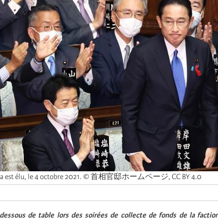
ida est élu, le 4 octobre 2021. © 首相官邸ホームページ, CC BY 4.0
dessous de table lors des soirées de collecte de fonds de la faction