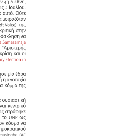
ν 4η Διεθνή,
τις 2 Ιουλίου.
 αυτό. Ούτε
α μοιραζόταν
t Voice), της
κριτική στην
ρόσκληση να
ava Samasamaja
ς “Αριστερής
κρίση και οι
ary Election in
ησε μία έδρα
ή η αποτυχία
να κόμμα της
ε ουσιαστική
ναι κεντρικό
φώς στράφηκε
ν το UNP ως
τον κόσμο να
δημοκρατικού
amasinghe ως