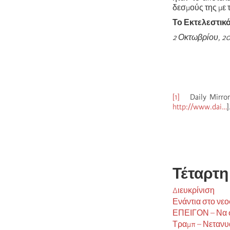
δεσμούς της με 
Το Εκτελεστικό
2 Οκτωβρίου, 2
[1]
Daily Mirror O
http://www.dai…
]
Τέταρτη
Διευκρίνιση
Ενάντια στο νεο
ΕΠΕΙΓΟΝ – Να στ
Τραμπ – Νετανυά