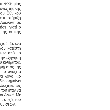
υ NSSP, μίας
ογές της 5ης
ίου Εθνικού
ε τη στήριξη
 Απέναντι σε
σει γιατί ο
ς της αστικής
χού. Σε ένα
που κατέστη
όταν από το
 την εξήγηση
ύ κινήματος.
τμήματος της
 το ανοιχτά
ένα λόγο πιο
δεν σημαίνει
εκλέχτηκε ως
 του ήταν να
ια Ασία
”. Με
ις αρχές του
υθμίσεων.