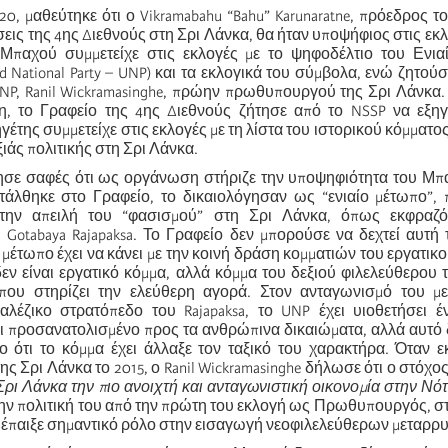
0, μαθεύτηκε ότι ο Vikramabahu “Bahu” Karunaratne, πρόεδρος το
εις της 4ης Διεθνούς στη Σρι Λάνκα, θα ήταν υποψήφιος στις εκλ
Μπαχού συμμετείχε στις εκλογές με το ψηφοδέλτιο του Ενια
d National Party – UNP) και τα εκλογικά του σύμβολα, ενώ ζητούσ
UNP, Ranil Wickramasinghe, πρώην πρωθυπουργού της Σρι Λάνκα.
η, το Γραφείο της 4ης Διεθνούς ζήτησε από το NSSP να εξηγή
ηγέτης συμμετείχε στις εκλογές με τη λίστα του ιστορικού κόμματο
ξιάς πολιτικής στη Σρι Λάνκα.
ησε σαφές ότι ως οργάνωση στήριζε την υποψηφιότητα του Μπα
άλθηκε στο Γραφείο, το δικαιολόγησαν ως “ενιαίο μέτωπο”, 
την απειλή του “φασισμού” στη Σρι Λάνκα, όπως εκφραζ
 Gotabaya Rajapaksa. Το Γραφείο δεν μπορούσε να δεχτεί αυτή
 μέτωπο έχει να κάνει με την κοινή δράση κομματιών του εργατικο
εν είναι εργατικό κόμμα, αλλά κόμμα του δεξιού φιλελεύθερου 
που στηρίζει την ελεύθερη αγορά. Στον ανταγωνισμό του με
ναλέζικο στρατόπεδο του Rajapaksa, το UNP έχει υιοθετήσει 
αι προσανατολισμένο προς τα ανθρώπινα δικαιώματα, αλλά αυτό 
ο ότι το κόμμα έχει άλλαξε τον ταξικό του χαρακτήρα. Όταν 
 Σρι Λάνκα το 2015, ο Ranil Wickramasinghe δήλωσε ότι ο στόχος
Σρι Λάνκα
την
πιο ανοιχτή και ανταγωνιστική οικονομία στην Νότ
την πολιτική του από την πρώτη του εκλογή ως Πρωθυπουργός, στ
P έπαιξε σημαντικό ρόλο στην εισαγωγή νεοφιλελεύθερων μεταρρ