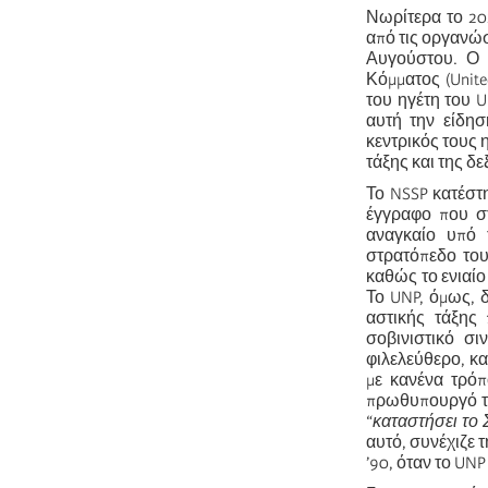
Νωρίτερα το 202
από τις οργανώσ
Αυγούστου. Ο 
Κόμματος (Unite
του ηγέτη του 
αυτή την είδησ
κεντρικός τους 
τάξης και της δε
Το NSSP κατέστ
έγγραφο που στ
αναγκαίο υπό 
στρατόπεδο του
καθώς το ενιαίο
Το UNP, όμως, δ
αστικής τάξης 
σοβινιστικό σι
φιλελεύθερο, κ
με κανένα τρόπ
πρωθυπουργό της
“
καταστήσει
το 
αυτό, συνέχιζε 
’90, όταν το UN