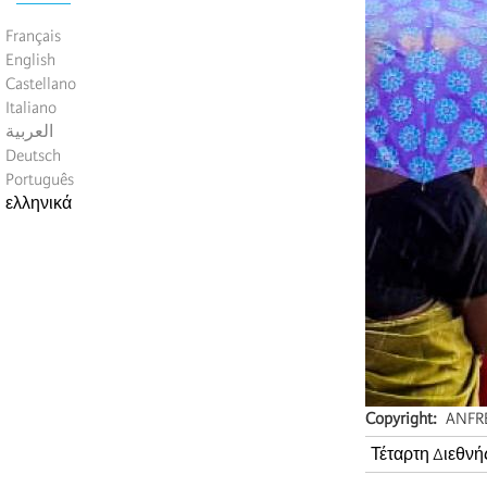
Français
English
Castellano
Italiano
العربية
Deutsch
Português
ελληνικά
Copyright
ANFR
Τέταρτη Διεθνή