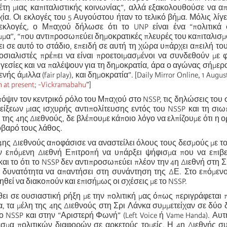
έτη μιας καπιταλιστικής κοινωνίας”, αλλά εξακολουθούσε να απ
ία. Οι εκλογές του 5 Αυγούστου ήταν το τελικό βήμα. Μόλις λίγε
εκλογές, ο Μπαχού δήλωσε ότι το UNP είναι ένα “πολιτικά 
μα”, “που αντιπροσωπεύει δημοκρατικές πλευρές του καπιταλισμού
σει σε αυτό το στάδιο, επειδή σε αυτή τη χώρα υπάρχει απειλή το
σοσιαλιστές πρέπει να είναι προετοιμασμένοι να συνδεθούν με 
ηγεσίες και να παλέψουν για τη δημοκρατία, άρα ο αγώνας σήμερα 
ής άμιλλα (fair play), και δημοκρατία”. [Daily Mirror Online, 1 Augus
sm at present; -Vickramabahu
”]
ψιν τον κεντρικό ρόλο του Μπαχού στο NSSP, τις δηλώσεις του σ
δείξεων μιας ισχυρής αντιπολίτευσης εντός του NSSP και τη σι
 της 4ης Διεθνούς, δε βλέπουμε κάποιο λόγο να ελπίζουμε ότι η
οβαρό τους λάθος.
4ης Διεθνούς αποφάσισε να αναστείλει όλους τους δεσμούς με το
ν επόμενη Διεθνή Επιτροπή να υπάρξει ψήφισμα που να επιβε
αι το ότι το NSSP δεν αντιπροσωπεύει πλέον την 4η Διεθνή στη Σ
η δυνατότητα να απαντήσει στη συνάντηση της ΔΕ. Στο επόμεν
ηθεί να διακοπούν και επισήμως οι σχέσεις με το NSSP.
θει σε ουσιαστική ρήξη με την πολιτική μας όπως περιγράφεται 
α, τα μέλη της 4ης Διεθνούς στη Σρι Λάνκα συμμετείχαν σε δύο 
 NSSP και στην “Αριστερή Φωνή” (Left Voice ή Vame Handa). Αυτ
εσμα πολιτικών διαφορών σε αρκετούς τομείς. Η 4η Διεθνής συ