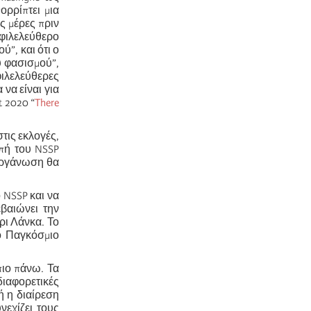
ορρίπτει μια
ς μέρες πριν
φιλελεύθερο
”, και ότι ο
υ φασισμού”,
φιλελεύθερες
να είναι για
t 2020 “
There
τις εκλογές,
ωπή του NSSP
 οργάνωση θα
 NSSP και να
βαιώνει την
ρι Λάνκα. Το
ο Παγκόσμιο
πιο πάνω. Τα
διαφορετικές
ή η διαίρεση
νεχίζει τους