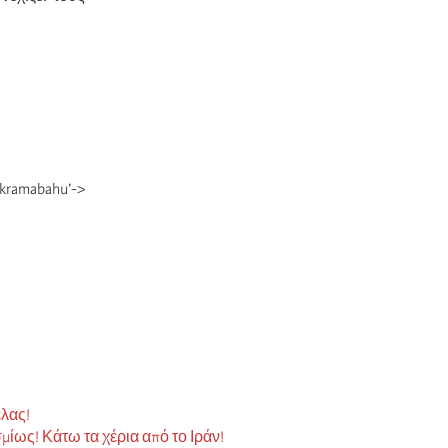
ckramabahu’->
έλας!
ίως! Κάτω τα χέρια από το Ιράν!