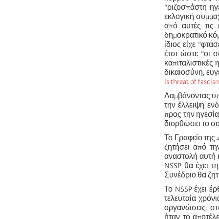
“ριζοσπάστη ηγ
εκλογική συμμαχ
από αυτές τις 
δημοκρατικό κόμ
ίδιος είχε “φτά
έτσι ώστε “οι 
καπιταλιστικές 
δικαιοσύνη, ευγεν
is threat of fasci
Λαμβάνοντας υπό
την έλλειψη εν
προς την ηγεσία
διορθώσει το σ
Το Γραφείο της 
ζητήσει από τη
αναστολή αυτή κ
NSSP θα έχει τ
Συνέδριο θα ζητ
Το NSSP έχει έρ
τελευταία χρόνι
οργανώσεις: στο
ήταν το αποτέλ