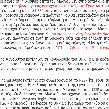
ει σαφές ότι η υποψηφιότητα του Μπαχού δεν στηριζόταν από τη
ωσε μια “
Δήλωση για τις επερχόμενες εκλογές στη Σρι Λάνκα
” σ
ία απάντηση από το NSSP όταν τους πληροφορήσαμε σχετικά με
ια πρόταση να γράψουν μια απάντηση που θα μεταφραζόταν και θ
ς 17 Ιουλίου, δημοσιεύσαμε μια δήλωση της “Αριστερής Φωνής” (lef
ς στη Σρι Λάνκα που σχετίζεται με τη Διεθνή, η οποία έκανε 
ου Μπαχού θεωρώντας την ως πολιτική συνθηκολόγηση: “Μια π
 παράδοση Nava Samasamaja” (“
An invitation to carry forward the N
NSSP δεν απάντησε σε αυτή τη δήλωση, ούτε και στη δήλωση τη
οσιεύσαμε στις 20 Αυγούστου, μετά τις εκλογές: “Μια τριπλή 
ς εκλογές στη Σρι Λάνκα το 2020” (“
T
riple Crises and the Parliament
 5ης Αυγούστου κατέληξαν σε πανωλεθρία του UNP. Το UNP κράτ
λειψη ανταπόκρισης εκ μέρους του NSSP δείχνει ότι ακόμα και αυτ
κάνει να αναθεωρήσουν τη στρατηγική τους του να στηρίξουν έ
4ης Διεθνούς κατέληξε στο συμπέρασμα ότι το NSSP έχει έρθει σ
ικές μας αρχές. Η πολιτική ανεξαρτησία της εργατικής τάξης εί
σχέδιό μας. Η εκλογική εκστρατεία του Μπαχού και του NSSP σα
 αυτής. Οι δηλώσεις του Μπαχού ταυτόχρονα και χρακτήριζα
 και τον Ranil Wickramasinghe επίσης, ενώ ταυτόχρονα καλούσε 
Το 2015 ο Μπαχού περιέγραφε το UNP ως ένα τμήμα του “κύριου 
ου καπιταλιστικού κοινωνικού πολιτισμού” και τον Ranil Wickr