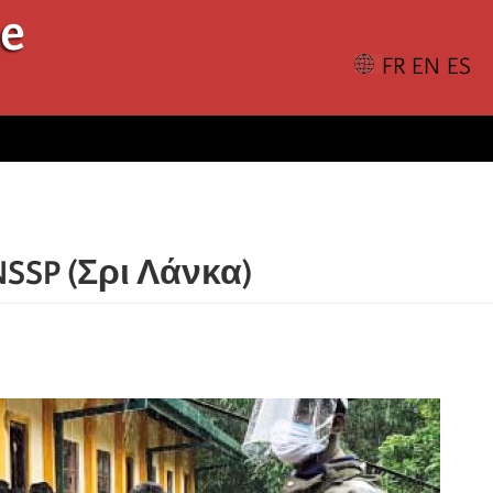
le
SSP (Σρι Λάνκα)