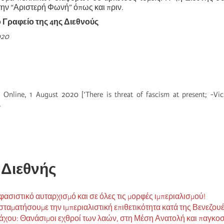
την “Αριστερή Φωνή” όπως και πριν.
 Γραφείο της 4ης Διεθνούς
020
nline, 1 August 2020 [‘There is threat of fascism at present; -Vi
.
 Διεθνής
φασιστικό αυταρχισμό και σε όλες τις μορφές ιμπεριαλισμού!
αματήσουμε την ιμπεριαλιστική επιθετικότητα κατά της Βενεζου
χου: Θανάσιμοι εχθροί των λαών, στη Μέση Ανατολή και παγκοσμ