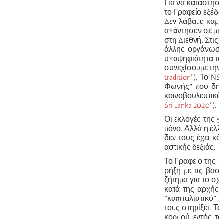
Για να καταστήσ
το Γραφείο εξέδ
Δεν λάβαμε καμ
απάντησαν σε μ
στη Διεθνή. Στι
άλλης οργάνωση
υποψηφιότητα τ
συνεχίσουμε την
tradition
”). Το 
Φωνής” που δημ
κοινοβουλευτικέ
Sri Lanka 2020
”).
Οι εκλογές της
μόνο. Αλλά η έλ
δεν τους έχει 
αστικής δεξιάς.
Το Γραφείο της 
ρήξη με τις βασ
ζήτημα για το 
κατά της αρχής
“καπιταλιστικό”
τους στηρίξει. 
κορμού εντός τ