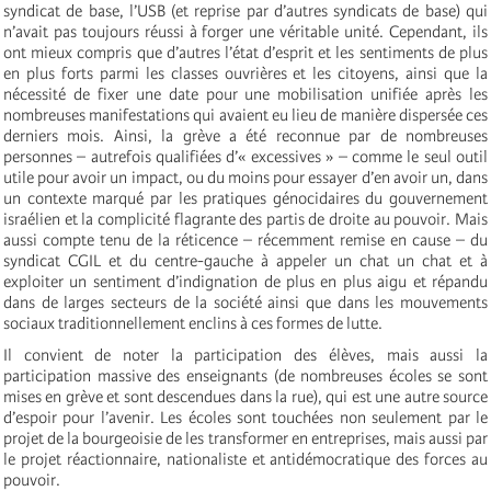
syndicat de base, l’USB (et reprise par d’autres syndicats de base) qui
n’avait pas toujours réussi à forger une véritable unité. Cependant, ils
ont mieux compris que d’autres l’état d’esprit et les sentiments de plus
en plus forts parmi les classes ouvrières et les citoyens, ainsi que la
nécessité de fixer une date pour une mobilisation unifiée après les
nombreuses manifestations qui avaient eu lieu de manière dispersée ces
derniers mois. Ainsi, la grève a été reconnue par de nombreuses
personnes – autrefois qualifiées d’« excessives » – comme le seul outil
utile pour avoir un impact, ou du moins pour essayer d’en avoir un, dans
un contexte marqué par les pratiques génocidaires du gouvernement
israélien et la complicité flagrante des partis de droite au pouvoir. Mais
aussi compte tenu de la réticence – récemment remise en cause – du
syndicat CGIL et du centre-gauche à appeler un chat un chat et à
exploiter un sentiment d’indignation de plus en plus aigu et répandu
dans de larges secteurs de la société ainsi que dans les mouvements
sociaux traditionnellement enclins à ces formes de lutte.
Il convient de noter la participation des élèves, mais aussi la
participation massive des enseignants (de nombreuses écoles se sont
mises en grève et sont descendues dans la rue), qui est une autre source
d’espoir pour l’avenir. Les écoles sont touchées non seulement par le
projet de la bourgeoisie de les transformer en entreprises, mais aussi par
le projet réactionnaire, nationaliste et antidémocratique des forces au
pouvoir.