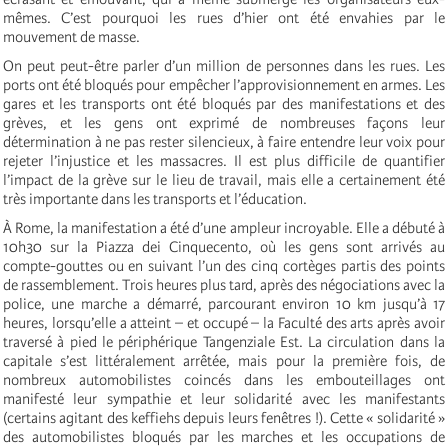
mêmes. C’est pourquoi les rues d’hier ont été envahies par le
mouvement de masse.
On peut peut-être parler d’un million de personnes dans les rues. Les
ports ont été bloqués pour empêcher l’approvisionnement en armes. Les
gares et les transports ont été bloqués par des manifestations et des
grèves, et les gens ont exprimé de nombreuses façons leur
détermination à ne pas rester silencieux, à faire entendre leur voix pour
rejeter l’injustice et les massacres. Il est plus difficile de quantifier
l’impact de la grève sur le lieu de travail, mais elle a certainement été
très importante dans les transports et l’éducation.
À Rome, la manifestation a été d’une ampleur incroyable. Elle a débuté à
10h30 sur la Piazza dei Cinquecento, où les gens sont arrivés au
compte-gouttes ou en suivant l’un des cinq cortèges partis des points
de rassemblement. Trois heures plus tard, après des négociations avec la
police, une marche a démarré, parcourant environ 10 km jusqu’à 17
heures, lorsqu’elle a atteint – et occupé – la Faculté des arts après avoir
traversé à pied le périphérique Tangenziale Est. La circulation dans la
capitale s’est littéralement arrêtée, mais pour la première fois, de
nombreux automobilistes coincés dans les embouteillages ont
manifesté leur sympathie et leur solidarité avec les manifestants
(certains agitant des keffiehs depuis leurs fenêtres !). Cette « solidarité »
des automobilistes bloqués par les marches et les occupations de