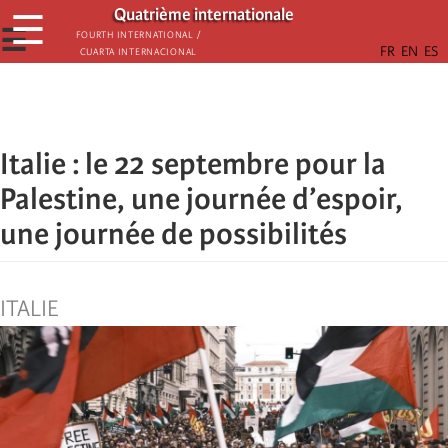
Παράκαμψη
Quatrième internationale
☰
προς
☰
Fourth International /
Cuarta Internacional
το
κυρίως
περιεχόμενο
Italie : le 22 septembre pour la
Palestine, une journée d’espoir,
une journée de possibilités
ITALIE