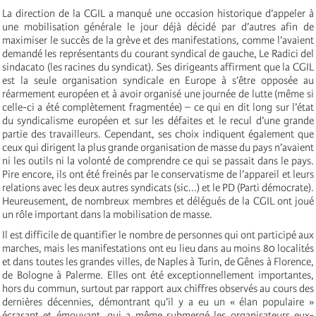
La direction de la CGIL a manqué une occasion historique d’appeler à
une mobilisation générale le jour déjà décidé par d’autres afin de
maximiser le succès de la grève et des manifestations, comme l’avaient
demandé les représentants du courant syndical de gauche, Le Radici del
sindacato (les racines du syndicat). Ses dirigeants affirment que la CGIL
est la seule organisation syndicale en Europe à s’être opposée au
réarmement européen et à avoir organisé une journée de lutte (même si
celle-ci a été complètement fragmentée) – ce qui en dit long sur l’état
du syndicalisme européen et sur les défaites et le recul d’une grande
partie des travailleurs. Cependant, ses choix indiquent également que
ceux qui dirigent la plus grande organisation de masse du pays n’avaient
ni les outils ni la volonté de comprendre ce qui se passait dans le pays.
Pire encore, ils ont été freinés par le conservatisme de l’appareil et leurs
relations avec les deux autres syndicats (sic...) et le PD (Parti démocrate).
Heureusement, de nombreux membres et délégués de la CGIL ont joué
un rôle important dans la mobilisation de masse.
Il est difficile de quantifier le nombre de personnes qui ont participé aux
marches, mais les manifestations ont eu lieu dans au moins 80 localités
et dans toutes les grandes villes, de Naples à Turin, de Gênes à Florence,
de Bologne à Palerme. Elles ont été exceptionnellement importantes,
hors du commun, surtout par rapport aux chiffres observés au cours des
dernières décennies, démontrant qu’il y a eu un « élan populaire »
écrasant et émouvant, qui a même submergé les organisateurs eux-