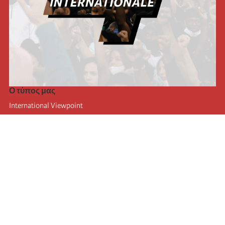
Ο τύπος μας
International Viewpoint
Punto de vista internacional
Inprecor
Facebook
Twitter
Η Διεθνής
Τελευταίο συνέδριο της Διεθνούς
Ανακοινώσεις του Εκτελεστικού Γραφείου
Μορφωτικό Ίδρυμα (IIRE)