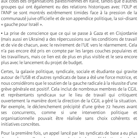
aux côtés des organisations palestiniennes en Italie, tandis que d’autres
groupes qui ont également eu des relations historiques avec l’OLP et
l’ANP se sont montrés extrêmement timides face à la pression de la
communauté juive officielle et de son appendice politique, la soi-disant
« gauche pour Israël ».
• La prise de conscience que ce qui se passe à Gaza et en Cisjordanie
(mais aussi en Ukraine) a des répercussions sur les conditions de travail
et de vie de chacun, avec le revirement de l’UE vers le réarmement. Cela
n’a pas encore été pris en compte par les larges couches populaires et
les travailleurs, mais ce lien est de plus en plus visible et le sera encore
plus avec le lancement du projet de budget.
Certes, la galaxie politique, syndicale, sociale et étudiante qui gravite
autour de l’USB et d’autres syndicats de base a été une force motrice, et
nous considérons que le soutien de la gauche radicale à la réussite d’une
grève générale est positif. Cela inclut de nombreux membres de la CGIL
et représentants syndicaux sur le lieu de travail qui critiquent
ouvertement la manière dont la direction de la CGIL a géré la situation.
Par exemple, le déclenchement précipité d’une grève 72 heures avant
ses concurrents, comme si une intervention politique et
organisationnelle pouvait être réalisée sans choix cohérents et
initiatives concrètes.
Pour la première fois, un appel lancé par les syndicats de base a eu plus