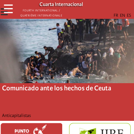
Skip
Cuarta Internacional
☰
to
☰
Fourth International /
Quatrième internationale
main
content
Comunicado ante los hechos de Ceuta
Anticapitalistas