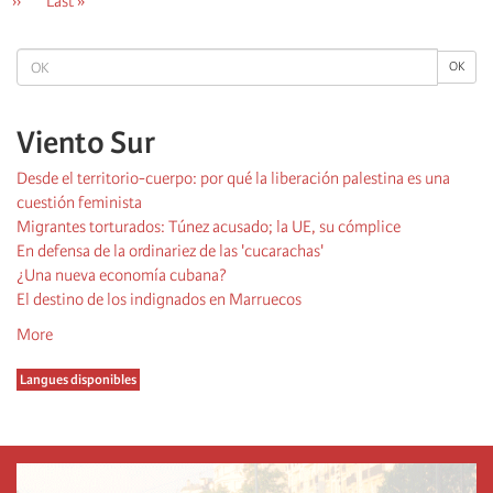
Next
››
Last
Last »
page
page
OK
OK
Viento Sur
Desde el territorio-cuerpo: por qué la liberación palestina es una
cuestión feminista
Migrantes torturados: Túnez acusado; la UE, su cómplice
En defensa de la ordinariez de las 'cucarachas'
¿Una nueva economía cubana?
El destino de los indignados en Marruecos
More
Langues disponibles