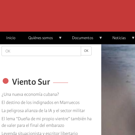
Skip
to
main
content
Inicio
Quiénes somos
Documentos
Noticias
OK
OK
Viento Sur
¿Una nueva economía cubana?
El destino de los indignados en Marruecos
La peligrosa alianza de la IA y el sector militar
El lema “Dueña de mi propio vientre” también ha
de valer para el final del embarazo
Leyenda situacionista y escritor libertario