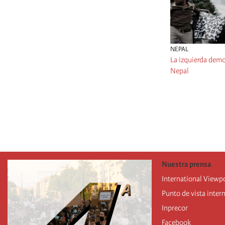
NEPAL
La izquierda democ
Nepal
Pagination
Nuestra prensa
International Viewp
Punto de vista inter
Inprecor
Facebook