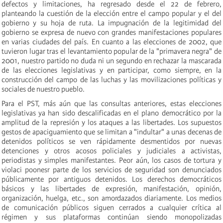
defectos y limitaciones, ha regresado desde el 22 de febrero,
planteando la cuestión de la elección entre el campo popular y el del
gobierno y su hoja de ruta. La impugnación de la legitimidad del
gobierno se expresa de nuevo con grandes manifestaciones populares
en varias ciudades del país. En cuanto a las elecciones de 2002, que
tuvieron lugar tras el levantamiento popular de la "primavera negra" de
2001, nuestro partido no duda ni un segundo en rechazar la mascarada
de las elecciones legislativas y en participar, como siempre, en la
construcción del campo de las luchas y las movilizaciones políticas y
sociales de nuestro pueblo.
Para el PST, más
aún
que las consultas anteriores, estas elecciones
legislativas ya han sido descalificadas en el plano democrático por la
amplitud de la represión y los ataques a las libertades. Los supuestos
gestos de apaciguamiento que se limitan a "indultar" a unas decenas de
detenidos políticos se ven rápidamente desmentidos por nuevas
detenciones y otros acosos policiales y judiciales a activistas,
periodistas y simples manifestantes. Peor aún, los casos de tortura y
violaci po
ones
r parte de los servicios de seguridad son denunciados
públicamente por antiguos detenidos. Los derechos democráticos
básicos y las libertades de expresión, manifestación, opinión,
organización, huelga, etc., son amordazados diariamente. Los medios
de comunicación públicos siguen cerrados a cualquier crítica al
régimen y sus plataformas continúan siendo monopolizadas