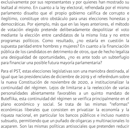
exclusivamente por sus representantes y por quienes han mostrado su
lealtad al mismo. En cuanto a la ley electoral, refrendada por el mismo
parlamento disuelto que el propio gobierno califica de corrupto e
ilegítimo, constituye otro obstáculo para unas elecciones honestas y
democráticas. Por ejemplo, más que en las leyes anteriores, el método
de votación elegido pretende deliberadamente despolitizar el voto
mediante la elección entre candidatos de la misma lista y no entre
programas políticos. Como resultado, ¿no
estaría en cuestión la
supuesta
paridad entre hombres y mujeres? En cuanto a la financiación
pública de los candidatos en detrimento de otros, que de hecho legaliza
una desigualdad de oportunidades, ¿no es ante todo un subterfugio
para financiar una posible futura mayoría parlamentaria?
Para el PST, estas elecciones legislativas son una maniobra destinada, al
igual que las presidenciales de diciembre de 2019 y el referéndum sobre
la nueva Constitución de noviembre de 2020, a institucionalizar la
continuidad del régimen. Lejos de limitarse a la reelección de varias
personalidades abiertamente favorables a un
quinto
mandato de
Buteflika, esta continuidad del régimen se verifica principalmente en el
plano económico y social. Se trata de las mismas "reformas"
económicas liberales que consisten en privatizar la economía y la
riqueza nacional, en particular los bancos públicos e incluso nuestro
subsuelo, permitiendo que un puñado de oligarcas y multinacionales lo
acaparen. Son las mismas políticas antisociales que pretenden reducir