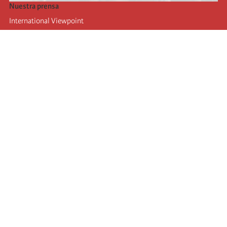
Nuestra prensa
International Viewpoint
Punto de vista internacional
Inprecor
Facebook
Twitter
La Internacional
Último Congreso de la Internacional
De
claraciones del Buró Ejecutivo
Instituto de formación (IIRE)
Campamento internacional
Autores
Videos
RSS
iniciar sesión