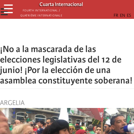
Skip
Cuarta Internacional
☰
to
☰
Fourth International /
Quatrième internationale
main
content
¡No a la mascarada de las
elecciones legislativas del 12 de
junio! ¡Por la elección de una
asamblea constituyente soberana!
ARGELIA