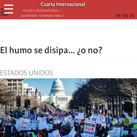
Skip
Cuarta Internacional
☰
to
☰
Fourth International /
Quatrième internationale
main
content
El humo se disipa… ¿o no?
ESTADOS UNIDOS