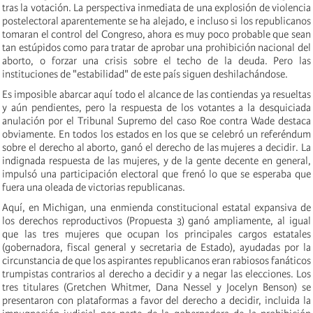
tras la votación. La perspectiva inmediata de una explosión de violencia
postelectoral aparentemente se ha alejado, e incluso si los republicanos
tomaran el control del Congreso, ahora es muy poco probable que sean
tan estúpidos como para tratar de aprobar una prohibición nacional del
aborto, o forzar una crisis sobre el techo de la deuda. Pero las
instituciones de "estabilidad" de este país siguen deshilachándose.
Es imposible abarcar aquí todo el alcance de las contiendas ya resueltas
y aún pendientes, pero la respuesta de los votantes a la desquiciada
anulación por el Tribunal Supremo del caso Roe contra Wade destaca
obviamente. En todos los estados en los que se celebró un referéndum
sobre el derecho al aborto, ganó el derecho de las mujeres a decidir. La
indignada respuesta de las mujeres, y de la gente decente en general,
impulsó una participación electoral que frenó lo que se esperaba que
fuera una oleada de victorias republicanas.
Aquí, en Michigan, una enmienda constitucional estatal expansiva de
los derechos reproductivos (Propuesta 3) ganó ampliamente, al igual
que las tres mujeres que ocupan los principales cargos estatales
(gobernadora, fiscal general y secretaria de Estado), ayudadas por la
circunstancia de que los aspirantes republicanos eran rabiosos fanáticos
trumpistas contrarios al derecho a decidir y a negar las elecciones. Los
tres titulares (Gretchen Whitmer, Dana Nessel y Jocelyn Benson) se
presentaron con plataformas a favor del derecho a decidir, incluida la