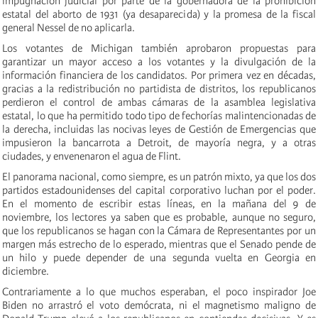
impugnación judicial por parte de la gobernadora de la prohibición
estatal del aborto de 1931 (ya desaparecida) y la promesa de la fiscal
general Nessel de no aplicarla.
Los votantes de Michigan también aprobaron propuestas para
garantizar un mayor acceso a los votantes y la divulgación de la
información financiera de los candidatos. Por primera vez en décadas,
gracias a la redistribución no partidista de distritos, los republicanos
perdieron el control de ambas cámaras de la asamblea legislativa
estatal, lo que ha permitido todo tipo de fechorías malintencionadas de
la derecha, incluidas las nocivas leyes de Gestión de Emergencias que
impusieron la bancarrota a Detroit, de mayoría negra, y a otras
ciudades, y envenenaron el agua de Flint.
El panorama nacional, como siempre, es un patrón mixto, ya que los dos
partidos estadounidenses del capital corporativo luchan por el poder.
En el momento de escribir estas líneas, en la mañana del 9 de
noviembre, los lectores ya saben que es probable, aunque no seguro,
que los republicanos se hagan con la Cámara de Representantes por un
margen más estrecho de lo esperado, mientras que el Senado pende de
un hilo y puede depender de una segunda vuelta en Georgia en
diciembre.
Contrariamente a lo que muchos esperaban, el poco inspirador Joe
Biden no arrastró el voto demócrata, ni el magnetismo maligno de