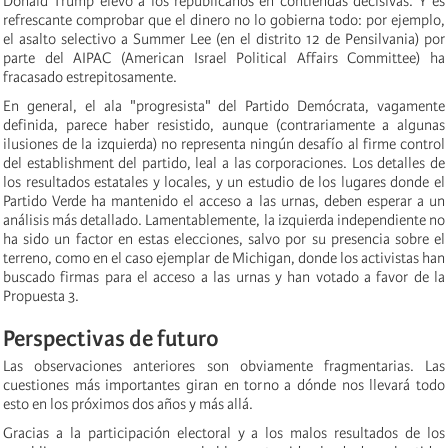
Donald Trump elevó a los republicanos en contiendas decisivas. Y es
refrescante comprobar que el dinero no lo gobierna todo: por ejemplo,
el asalto selectivo a Summer Lee (en el distrito 12 de Pensilvania) por
parte del AIPAC (American Israel Political Affairs Committee) ha
fracasado estrepitosamente.
En general, el ala "progresista" del Partido Demócrata, vagamente
definida, parece haber resistido, aunque (contrariamente a algunas
ilusiones de la izquierda) no representa ningún desafío al firme control
del establishment del partido, leal a las corporaciones. Los detalles de
los resultados estatales y locales, y un estudio de los lugares donde el
Partido Verde ha mantenido el acceso a las urnas, deben esperar a un
análisis más detallado. Lamentablemente, la izquierda independiente no
ha sido un factor en estas elecciones, salvo por su presencia sobre el
terreno, como en el caso ejemplar de Michigan, donde los activistas han
buscado firmas para el acceso a las urnas y han votado a favor de la
Propuesta 3.
Perspectivas de futuro
Las observaciones anteriores son obviamente fragmentarias. Las
cuestiones más importantes giran en torno a dónde nos llevará todo
esto en los próximos dos años y más allá.
Gracias a la participación electoral y a los malos resultados de los