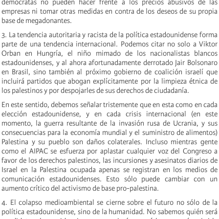
demócratas no pueden hacer frente a los precios abusivos de las
empresas ni tomar otras medidas en contra de los deseos de su propia
base de megadonantes.
3. La tendencia autoritaria y racista de la política estadounidense forma
parte de una tendencia internacional. Podemos citar no solo a Viktor
Orban en Hungría, el niño mimado de los nacionalistas blancos
estadounidenses, y al ahora afortunadamente derrotado Jair Bolsonaro
en Brasil, sino también al próximo gobierno de coalición israelí que
incluirá partidos que abogan explícitamente por la limpieza étnica de
los palestinos y por despojarles de sus derechos de ciudadanía.
En este sentido, debemos señalar tristemente que en esta como en cada
elección estadounidense, y en cada crisis internacional (en este
momento, la guerra resultante de la invasión rusa de Ucrania, y sus
consecuencias para la economía mundial y el suministro de alimentos)
Palestina y su pueblo son daños colaterales. Incluso mientras gente
como el AIPAC se esfuerza por aplastar cualquier voz del Congreso a
favor de los derechos palestinos, las incursiones y asesinatos diarios de
Israel en la Palestina ocupada apenas se registran en los medios de
comunicación estadounidenses. Esto sólo puede cambiar con un
aumento crítico del activismo de base pro-palestina.
4. El colapso medioambiental se cierne sobre el futuro no sólo de la
política estadounidense, sino de la humanidad. No sabemos quién será