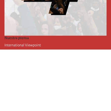
Nuestra prensa
International Viewpoint
Punto de vista internacional
Inprecor
Facebook
Twitter
La Internacional
Último Congreso de la Internacional
De
claraciones del Buró Ejecutivo
Instituto de formación (IIRE)
Campamento internacional