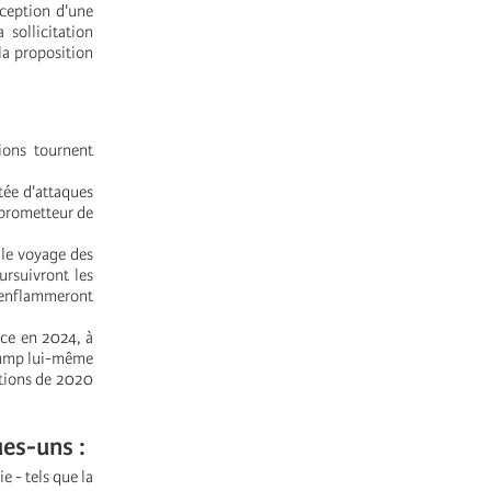
xception d'une
sollicitation
 la proposition
ions tournent
tée d'attaques
s prometteur de
 le voyage des
ursuivront les
 enflammeront
nce en 2024, à
 Trump lui-même
ctions de 2020
ues-uns :
e - tels que la