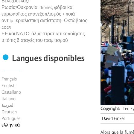
Βενεζουέλας!
Ρωσία/Ουκρανία: drones, φόβοι και
ευρωπαϊκός επανεξοπλισμός + ποιά
αντιιμπεριαλιστική αντίσταση -Οκτώβριος
2025
ΕΕ και ΝΑΤΟ: άλμα στρατιωτικοποίησης
υπό τις διαταγές του τραμπισμού
Langues disponibles
Français
English
Castellano
Italiano
العربية
Copyright
Ted E
Deutsch
Português
David Finkel
ελληνικά
Alors que la fumée