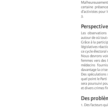
Malheureusement, 
certaine présenc
d'activistes pour 
3.
Perspective
Les observations
autour de où tout
Grâce à la partici
législatives réact
ce cycle électoral 
Nous devrons voir 
femmes vers des É
médecins fournis
davantage la crise
Des spéculations 
quel point le Part
sera poursuivi pou
et divers crimes f
Des problèm
1. Des facteurs qu