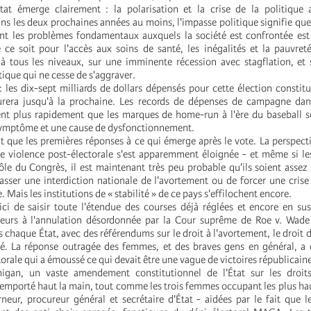
tat émerge clairement : la polarisation et la crise de la politique 
ans les deux prochaines années au moins, l'impasse politique signifie qu
ant les problèmes fondamentaux auxquels la société est confrontée es
ce soit pour l'accès aux soins de santé, les inégalités et la pauvret
le à tous les niveaux, sur une imminente récession avec stagflation, et 
ique qui ne cesse de s'aggraver.
: les dix-sept milliards de dollars dépensés pour cette élection constit
urera jusqu'à la prochaine. Les records de dépenses de campagne dans
t plus rapidement que les marques de home-run à l'ère du baseball so
n symptôme et une cause de dysfonctionnement.
nt que les premières réponses à ce qui émerge après le vote. La perspec
e violence post-électorale s'est apparemment éloignée - et même si le
ôle du Congrès, il est maintenant très peu probable qu'ils soient assez
passer une interdiction nationale de l'avortement ou de forcer une cris
. Mais les institutions de « stabilité » de ce pays s'effilochent encore.
 ici de saisir toute l'étendue des courses déjà réglées et encore en su
teurs à l'annulation désordonnée par la Cour suprême de Roe v. Wad
chaque État, avec des référendums sur le droit à l'avortement, le droit
té. La réponse outragée des femmes, et des braves gens en général, a
torale qui a émoussé ce qui devait être une vague de victoires républicaine
higan, un vaste amendement constitutionnel de l'État sur les droits
a emporté haut la main, tout comme les trois femmes occupant les plus ha
rneur, procureur général et secrétaire d'État - aidées par le fait que l