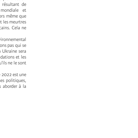
 résultant de
 mondiale et
Alors même que
et les meurtres
cains. Cela ne
nvironnemental
ons pas qui se
n Ukraine sera
dations et les
'ils ne le sont
de 2022 est une
es politiques,
s aborder à la