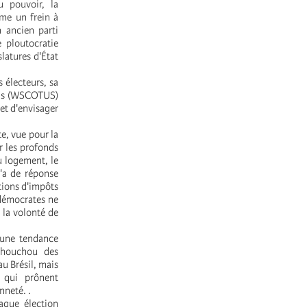
u pouvoir, la
mme un frein à
n ancien parti
 ploutocratie
latures d'État
 électeurs, sa
nis (WSCOTUS)
 et d'envisager
e, vue pour la
r les profonds
u logement, le
n'a de réponse
tions d'impôts
 démocrates ne
 la volonté de
d'une tendance
chouchou des
u Brésil, mais
 qui prônent
nneté. .
que élection