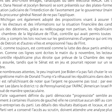
ent des anti-choix enragés, fanatiques du déni électoral MAGA. Les tr
, Dana Nessel et Jocelyn Benson) se sont présentés sur des plates-forme
ation judiciaire de l'interdiction de l'avortement par le gouverneur (mai
du procureur général Nessel de ne pas l'appliquer.
 Michigan ont également adopté des propositions visant à assurer l
ur les électeurs et des informations sur la situation financière des cand
uis des décennies, grâce au redécoupage non partisan, les républicain
 chambres de la législature de l'État, contrôle qui avait permis toutes 
oite, y compris les lois nocives sur les gestionnaires d'urgence qui ont imp
 de Detroit et d'autres villes et empoisonné l'eau de Flint.
al, comme toujours, est contrasté comme la lutte des deux partis américa
n. Comme ces lignes sont écrites le matin du 9 novembre, les lecteur
contrôle républicaine plus étroite que prévue de la Chambre des repr
 assurée, tandis que le Sénat est en jeu et pourrait reposer sur un 
bre.
 nombreuses attentes, le peu inspirant Joe Biden n'a pas fait chuter le v
gnétisme malin de Donald Trump n'a réhaussé les républicains dans des lu
 il est rafraîchissant de noter que l'argent ne gouverne pas tout : par ex
r Lee (dans le district 12 de Pennsylvanie) par l'AIPAC (American Israel Po
ué de manière spectaculaire.
l'aile vaguement définie du parti démocrate "progressiste" semble av
ment à certaines illusions de gauche) elle ne constitue aucun défi au con
o-entreprises du parti. Les détails des résultats étatiques et locaux, et 
 Parti vert a conservé l'accès au scrutin, doivent attendre une analyse pl