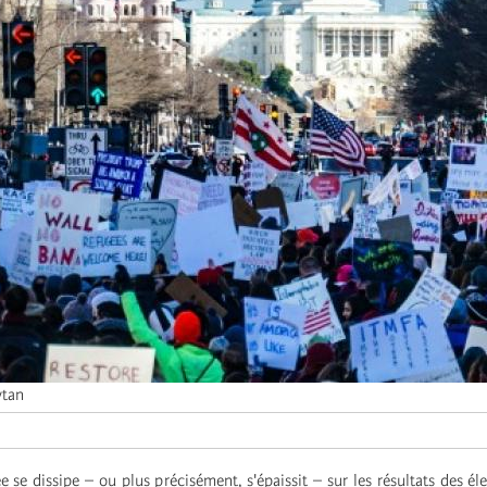
ytan
 se dissipe – ou plus précisément, s'épaissit – sur les résultats des él