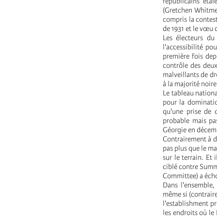
républicains étai
(Gretchen Whitmer
compris la contest
de 1931 et le vœu 
Les électeurs du
l'accessibilité po
première fois dep
contrôle des deux
malveillants de dr
à la majorité noire
Le tableau nation
pour la dominatio
qu'une prise de 
probable mais pas
Géorgie en décem
Contrairement à de
pas plus que le ma
sur le terrain. Et
ciblé contre Summe
Committee) a écho
Dans l'ensemble, 
même si (contraire
l'establishment pr
les endroits où le