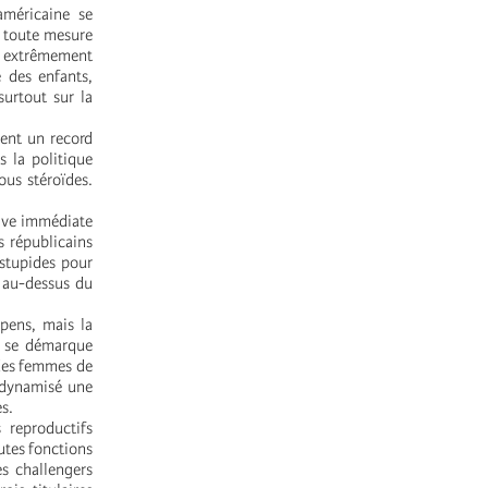
américaine se
e toute mesure
t extrêmement
é des enfants,
surtout sur la
uent un record
 la politique
us stéroïdes.
tive immédiate
s républicains
 stupides pour
e au-dessus du
spens, mais la
e se démarque
 des femmes de
 dynamisé une
s.
 reproductifs
utes fonctions
es challengers