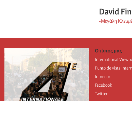
David Fin
«Μεγάλη Κλεμμέ
Ο τύπος μας
International Viewp
Punto de vista inter
Inprecor
Facebook
Twitter