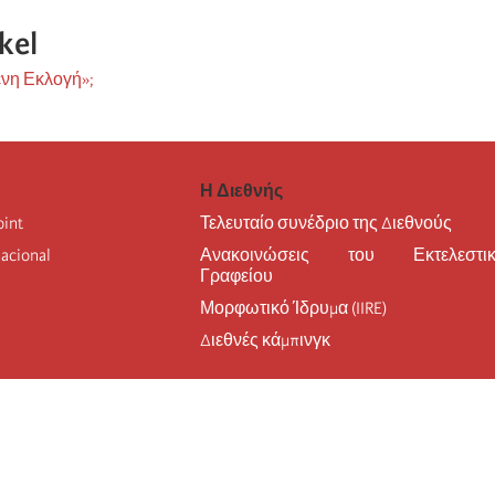
kel
νη Εκλογή»;
Η Διεθνής
oint
Τελευταίο συνέδριο της Διεθνούς
nacional
Ανακοινώσεις του Εκτελεστικ
Γραφείου
Μορφωτικό Ίδρυμα (IIRE)
Διεθνές κάμπινγκ