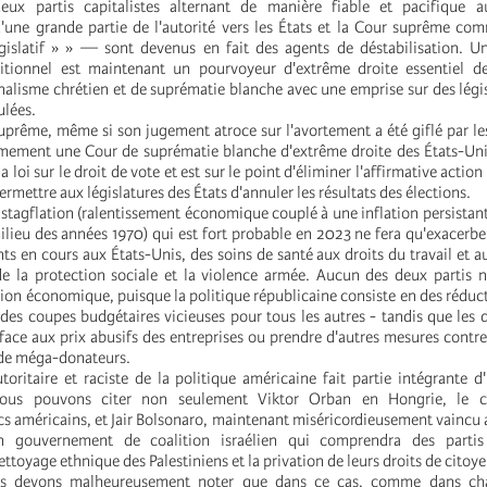
ux partis capitalistes alternant de manière fiable et pacifique a
d'une grande partie de l'autorité vers les États et la Cour suprême co
gislatif » » — sont devenus en fait des agents de déstabilisation. U
ditionnel est maintenant un pourvoyeur d'extrême droite essentiel de
nalisme chrétien et de suprématie blanche avec une emprise sur des légis
lées.
uprême, même si son jugement atroce sur l'avortement a été giflé par les
ermement une Cour de suprématie blanche d'extrême droite des États-U
la loi sur le droit de vote et est sur le point d'éliminer l'affirmative action
rmettre aux législatures des États d'annuler les résultats des élections.
 stagflation (ralentissement économique couplé à une inflation persistant
ilieu des années 1970) qui est fort probable en 2023 ne fera qu'exacerbe
s en cours aux États-Unis, des soins de santé aux droits du travail et a
 de la protection sociale et la violence armée. Aucun des deux partis 
ation économique, puisque la politique républicaine consiste en des réduc
t des coupes budgétaires vicieuses pour tous les autres - tandis que les
face aux prix abusifs des entreprises ou prendre d'autres mesures contre
 de méga-donateurs.
toritaire et raciste de la politique américaine fait partie intégrante 
 Nous pouvons citer non seulement Viktor Orban en Hongrie, le 
cs américains, et Jair Bolsonaro, maintenant miséricordieusement vaincu a
in gouvernement de coalition israélien qui comprendra des partis
ettoyage ethnique des Palestiniens et la privation de leurs droits de citoye
us devons malheureusement noter que dans ce cas, comme dans cha