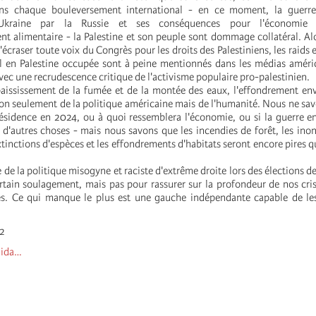
ns chaque bouleversement international - en ce moment, la guerre
l'Ukraine par la Russie et ses conséquences pour l'économie
nt alimentaire - la Palestine et son peuple sont dommage collatéral. 
d'écraser toute voix du Congrès pour les droits des Palestiniens, les raids 
ël en Palestine occupée sont à peine mentionnés dans les médias améri
ec une recrudescence critique de l'activisme populaire pro-palestinien.
paississement de la fumée et de la montée des eaux, l'effondrement e
non seulement de la politique américaine mais de l'humanité. Nous ne sav
résidence en 2024, ou à quoi ressemblera l'économie, ou si la guerre e
 d'autres choses - mais nous savons que les incendies de forêt, les inon
xtinctions d'espèces et les effondrements d'habitats seront encore pires qu
le de la politique misogyne et raciste d'extrême droite lors des élections 
rtain soulagement, mais pas pour rassurer sur la profondeur de nos cris
les. Ce qui manque le plus est une gauche indépendante capable de le
2
lida…