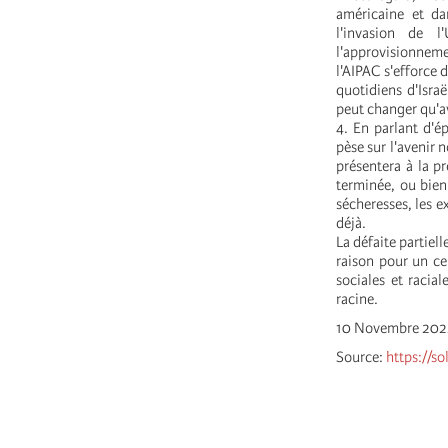
américaine et da
l'invasion de 
l'approvisionneme
l'AIPAC s'efforce 
quotidiens d'Isra
peut changer qu'av
4. En parlant d'é
pèse sur l'avenir 
présentera à la p
terminée, ou bien
sécheresses, les e
déjà.
La défaite partiel
raison pour un ce
sociales et racia
racine.
10 Novembre 202
Source:
https://so