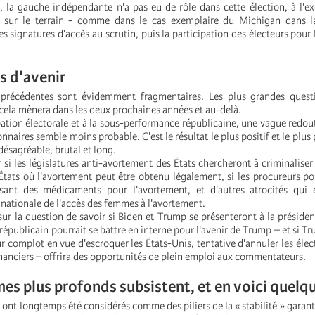
la gauche indépendante n'a pas eu de rôle dans cette élection, à l'e
e sur le terrain - comme dans le cas exemplaire du Michigan dans la 
les signatures d'accès au scrutin, puis la participation des électeurs pour
s d'avenir
 précédentes sont évidemment fragmentaires. Les plus grandes quest
 cela mènera dans les deux prochaines années et au-delà.
pation électorale et à la sous-performance républicaine, une vague redou
ionnaires semble moins probable. C'est le résultat le plus positif et le plu
désagréable, brutal et long.
si les législatures anti-avortement des États chercheront à criminaliser
tats où l'avortement peut être obtenu légalement, si les procureurs po
sant des médicaments pour l'avortement, et d'autres atrocités qui
 nationale de l'accès des femmes à l'avortement.
sur la question de savoir si Biden et Trump se présenteront à la préside
i républicain pourrait se battre en interne pour l'avenir de Trump – et si
r complot en vue d'escroquer les États-Unis, tentative d'annuler les éle
inanciers – offrira des opportunités de plein emploi aux commentateurs.
es plus profonds subsistent, et en voici quelq
i ont longtemps été considérés comme des piliers de la « stabilité » garanti