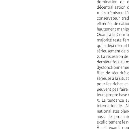
domination de de
décentralisation 
« l'extrémisme lé
conservateur tra
effrénée, de natio
hautement manipu
Quant à la Cour s
majorité reste f
qui a déjà détruit 
sérieusement de pe
2. La récession de
dernière fois au m
dysfonctionnement
filet de sécurité
sérieuse à la situ
pour les riches e
peuvent pas faire 
leurs propre base
3. La tendance au
internationale.
nationalistes blan
aussi le procha
explicitement le n
À cet égard, no