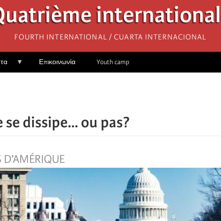
uatrième internationa
Fourth International / Cuarta Internacional
ητα
Επικοινωνία
Youth camp
 se dissipe... ou pas?
S D’AMÉRIQUE