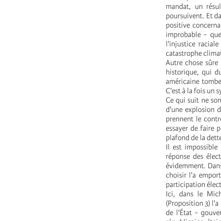
mandat, un résul
poursuivent. Et d
positive concern
improbable - que 
l'injustice racia
catastrophe climat
Autre chose sûre 
historique, qui d
américaine tomben
C'est à la fois u
Ce qui suit ne so
d'une explosion d
prennent le contr
essayer de faire 
plafond de la dette
Il est impossible
réponse des élec
évidemment. Dans 
choisir l'a empor
participation élec
Ici, dans le Mic
(Proposition 3) l'
de l'État - gouve