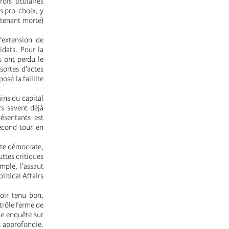
ois titulaires
s pro-choix, y
ntenant morte)
'extension de
idats. Pour la
s ont perdu le
sortes d'actes
osé la faillite
ins du capital
s savent déjà
ésentants est
second tour en
ote démocrate,
ttes critiques
emple, l'assaut
litical Affairs
oir tenu bon,
trôle ferme de
une enquête sur
us approfondie.