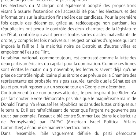
Les électeurs du Michigan ont également adopté des propositions
visant à assurer l'extension de l'accessibilité pour les électeurs et des
informations sur la situation financière des candidats. Pour la première
fois depuis des décennies, grâce au redécoupage non partisan, les
républicains ont perdu le contrôle des deux chambres de la législature
de l'État, contrôle qui avait permis toutes sortes d'actes malveillants de
droite, y compris les lois nocives sur les gestionnaires d'urgence qui ont
imposé la faillite à la majorité noire de Detroit et d'autres villes et
empoisonné l'eau de Flint.
Le tableau national, comme toujours, est contrasté comme la lutte des
deux partis américains du capital pour la domination. Comme ces lignes
sont écrites le matin du 9 novembre, les lecteurs savent déjà qu'une
prise de contrôle républicaine plus étroite que prévue de la Chambre des
représentants est probable mais pas assurée, tandis que le Sénat est en
jeu et pourrait reposer sur un second tour en Géorgie en décembre.
Contrairement à de nombreuses attentes, le peu inspirant Joe Biden n'a
pas fait chuter le vote démocrate, pas plus que le magnétisme malin de
Donald Trump n'a réhaussé les républicains dans des luttes critiques sur
le terrain. Et il est rafraîchissant de noter que l'argent ne gouverne pas
tout : par exemple, l'assaut ciblé contre Summer Lee (dans le district 12
de Pennsylvanie) par l'AIPAC (American Israel Political Affairs
Committee) a échoué de manière spectaculaire.
Dans l'ensemble, l'aile vaguement définie du parti démocrate