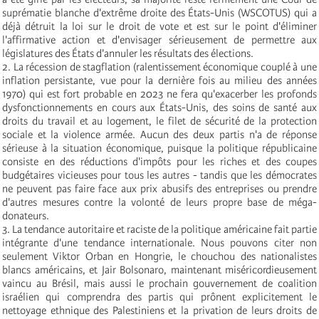
suprématie blanche d'extrême droite des États-Unis (WSCOTUS) qui a
déjà détruit la loi sur le droit de vote et est sur le point d'éliminer
l'affirmative action et d'envisager sérieusement de permettre aux
législatures des États d'annuler les résultats des élections.
2. La récession de stagflation (ralentissement économique couplé à une
inflation persistante, vue pour la dernière fois au milieu des années
1970) qui est fort probable en 2023 ne fera qu'exacerber les profonds
dysfonctionnements en cours aux États-Unis, des soins de santé aux
droits du travail et au logement, le filet de sécurité de la protection
sociale et la violence armée. Aucun des deux partis n'a de réponse
sérieuse à la situation économique, puisque la politique républicaine
consiste en des réductions d'impôts pour les riches et des coupes
budgétaires vicieuses pour tous les autres - tandis que les démocrates
ne peuvent pas faire face aux prix abusifs des entreprises ou prendre
d'autres mesures contre la volonté de leurs propre base de méga-
donateurs.
3. La tendance autoritaire et raciste de la politique américaine fait partie
intégrante d'une tendance internationale. Nous pouvons citer non
seulement Viktor Orban en Hongrie, le chouchou des nationalistes
blancs américains, et Jair Bolsonaro, maintenant miséricordieusement
vaincu au Brésil, mais aussi le prochain gouvernement de coalition
israélien qui comprendra des partis qui prônent explicitement le
nettoyage ethnique des Palestiniens et la privation de leurs droits de