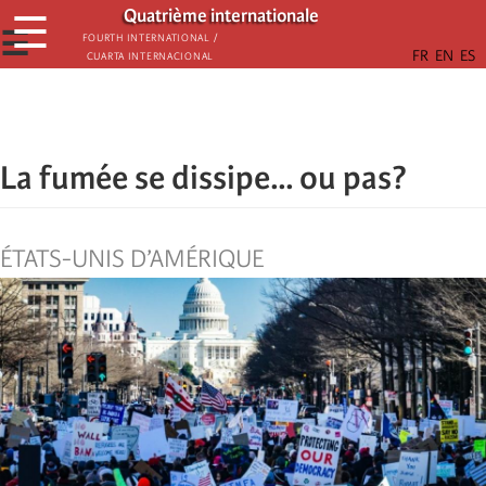
Aller
Quatrième internationale
☰
au
☰
Fourth International /
Cuarta Internacional
contenu
principal
La fumée se dissipe... ou pas?
ÉTATS-UNIS D’AMÉRIQUE