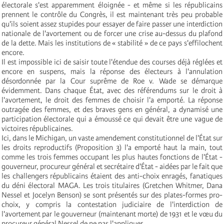
électorale s'est apparemment éloignée - et même si les républicains
prennent le contrôle du Congrès, il est maintenant très peu probable
qu'ils soient assez stupides pour essayer de faire passer une interdiction
nationale de l'avortement ou de forcer une crise au-dessus du plafond
de la dette. Mais les institutions de « stabilité » de ce pays s'effilochent
encore.
Il est impossible ici de saisir toute l'étendue des courses déjà réglées et
encore en suspens, mais la réponse des électeurs à l'annulation
désordonnée par la Cour suprême de Roe v. Wade se démarque
évidemment. Dans chaque État, avec des référendums sur le droit à
l'avortement, le droit des femmes de choisir l'a emporté. La réponse
outragée des femmes, et des braves gens en général, a dynamisé une
participation électorale qui a émoussé ce qui devait être une vague de
victoires républicaines.
Ici, dans le Michigan, un vaste amendement constitutionnel de l'État sur
les droits reproductifs (Proposition 3) l'a emporté haut la main, tout
comme les trois femmes occupant les plus hautes fonctions de l'État -
gouverneur, procureur général et secrétaire d'État - aidées par le fait que
les challengers républicains étaient des anti-choix enragés, fanatiques
du déni électoral MAGA. Les trois titulaires (Gretchen Whitmer, Dana
Nessel et Jocelyn Benson) se sont présentés sur des plates-formes pro-
choix, y compris la contestation judiciaire de l'interdiction de
l'avortement par le gouverneur (maintenant morte) de 1931 et le vœu du
procureur général Nessel de ne pas l'appliquer.