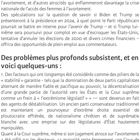
l'avortement, et d'autres atrocités qui enflammeront davantage la crise
nationale de l'accès des femmes à l'avortement.
Des spéculations sur la question de savoir si Biden et Trump se
présenteront à la présidence en 2024, à quel point le Parti républicain
pourrait se battre en interne pour l'avenir de Trump – et si Trump lui-
même sera poursuivi pour complot en vue d'escroquer les États-Unis,
tentative d'annuler les élections de 2020 et divers crimes financiers –
offrira des opportunités de plein emploi aux commentateurs.
Des problèmes plus profonds subsistent, et en
voici quelques-uns :
1. Des facteurs qui ont longtemps été considérés comme des piliers de la
« stabilité » garantie - tels que la domination de deux partis capitalistes
alternant de manière fiable et pacifique au pouvoir, la décentralisation
d'une grande partie de l'autorité vers les États et la Cour suprême
comme un frein à « l'extrémisme législatif » » — sont devenus en fait
des agents de déstabilisation. Un ancien parti conservateur traditionnel
est maintenant un pourvoyeur d'extrême droite essentiel de
ploutocratie effrénée, de nationalisme chrétien et de suprématie
blanche avec une emprise sur des législatures d'État hautement
manipulées.
Quant à la Cour suprême, même si son jugement atroce sur l'avortement
a été giflé par les électeurs, sa majorité reste fermement une Cour de