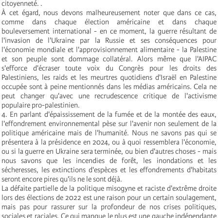
citoyenneté. .
À cet égard, nous devons malheureusement noter que dans ce cas,
comme dans chaque élection américaine et dans chaque
bouleversement international - en ce moment, la guerre résultant de
l'invasion de l'Ukraine par la Russie et ses conséquences pour
l'économie mondiale et l'approvisionnement alimentaire - la Palestine
et son peuple sont dommage collatéral. Alors même que l'AIPAC
s'efforce d'écraser toute voix du Congrès pour les droits des
Palestiniens, les raids et les meurtres quotidiens d'Israël en Palestine
occupée sont à peine mentionnés dans les médias américains. Cela ne
peut changer qu'avec une recrudescence critique de l'activisme
populaire pro-palestinien.
4. En parlant d'épaississement de la fumée et de la montée des eaux,
l'effondrement environnemental pèse sur l'avenir non seulement de la
politique américaine mais de l'humanité. Nous ne savons pas qui se
présentera à la présidence en 2024, ou à quoi ressemblera l'économie,
ou si la guerre en Ukraine sera terminée, ou bien d'autres choses - mais
nous savons que les incendies de forêt, les inondations et les
sécheresses, les extinctions d'espèces et les effondrements d'habitats
seront encore pires qu'ils ne le sont déjà.
La défaite partielle de la politique misogyne et raciste d'extrême droite
lors des élections de 2022 est une raison pour un certain soulagement,
mais pas pour rassurer sur la profondeur de nos crises politiques,
sociales et raciales. Ce qui manque le plus est une gauche indépendante