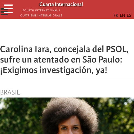
Skip
Cuarta Internacional
☰
to
☰
Fourth International /
Quatrième internationale
main
content
Carolina Iara, concejala del PSOL,
sufre un atentado en São Paulo:
¡Exigimos investigación, ya!
BRASIL