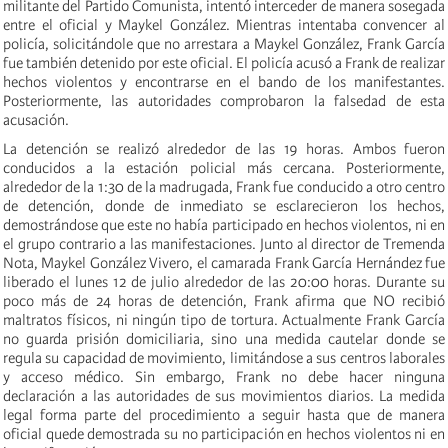
militante del Partido Comunista, intentó interceder de manera sosegada
entre el oficial y Maykel González. Mientras intentaba convencer al
policía, solicitándole que no arrestara a Maykel González, Frank García
fue también detenido por este oficial. El policía acusó a Frank de realizar
hechos violentos y encontrarse en el bando de los manifestantes.
Posteriormente, las autoridades comprobaron la falsedad de esta
acusación.
La detención se realizó alrededor de las 19 horas. Ambos fueron
conducidos a la estación policial más cercana. Posteriormente,
alrededor de la 1:30 de la madrugada, Frank fue conducido a otro centro
de detención, donde de inmediato se esclarecieron los hechos,
demostrándose que este no había participado en hechos violentos, ni en
el grupo contrario a las manifestaciones. Junto al director de Tremenda
Nota, Maykel González Vivero, el camarada Frank García Hernández fue
liberado el lunes 12 de julio alrededor de las 20:00 horas. Durante su
poco más de 24 horas de detención, Frank afirma que NO recibió
maltratos físicos, ni ningún tipo de tortura. Actualmente Frank García
no guarda prisión domiciliaria, sino una medida cautelar donde se
regula su capacidad de movimiento, limitándose a sus centros laborales
y acceso médico. Sin embargo, Frank no debe hacer ninguna
declaración a las autoridades de sus movimientos diarios. La medida
legal forma parte del procedimiento a seguir hasta que de manera
oficial quede demostrada su no participación en hechos violentos ni en