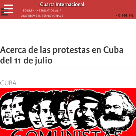
Skip
Cuarta Internacional
☰
to
☰
Fourth International /
Quatrième internationale
main
content
Acerca de las protestas en Cuba
del 11 de julio
CUBA