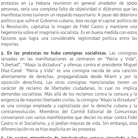
protestas en La Habana reunieron en general alrededor de 5000
personas, sería una completa falta de objetividad si dijéramos que las
manifestaciones tuvieron un respaldo mayoritario. A pesar del deterioro
político que sufre el Gobierno cubano, éste recoge el capital político de
la Revolución, capitaliza la imagen de Fidel Castro y mantiene una
hegemonía sobre el imaginario socialista. Es en buena medida con estos
factores que logra una considerable legitimidad política entre las
mayorías.
5. En las protestas no hubo consignas socialistas.
Las consignas
lanzadas en las manifestaciones se centraron en “Patria y Vida”,
“Libertad”, “Abajo la dictadura” y ofensas contra el presidente Miguel
Díaz-Canel. “Patria y Vida” es una consigna nacida de una canción
abiertamente de derechas, propagandizada desde Miami y por la
oposición derechista. Las otras consignas mencionadas tienen un
carácter de reclamo de libertades ciudadanas, lo cual no implica
demandas socialistas. Más allá de los reclamos contra la censura y la
exigencia de mayores libertades civiles, la consigna “Abajo la dictadura”
es una consiga empleada y capitalizada por la derecha cubana y la
contrarrevolución. Miembros del Comité Editorial de Comunistas
conversaron con varios manifestantes que decían no estar contra Fidel
Castro ni el Socialismo, y sí pedían mejoras de vida. Sin embargo, esta
diferenciación no se hizo explícita en las protestas.
6. Un sector minoritario de intelectuales estuvo vinculado a las