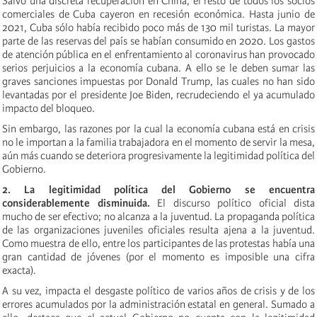
Salvo una discreta recuperación en China, el resto de todos los socios
comerciales de Cuba cayeron en recesión económica. Hasta junio de
2021, Cuba sólo había recibido poco más de 130 mil turistas. La mayor
parte de las reservas del país se habían consumido en 2020. Los gastos
de atención pública en el enfrentamiento al coronavirus han provocado
serios perjuicios a la economía cubana. A ello se le deben sumar las
graves sanciones impuestas por Donald Trump, las cuales no han sido
levantadas por el presidente Joe Biden, recrudeciendo el ya acumulado
impacto del bloqueo.
Sin embargo, las razones por la cual la economía cubana está en crisis
no le importan a la familia trabajadora en el momento de servir la mesa,
aún más cuando se deteriora progresivamente la legitimidad política del
Gobierno.
2. La legitimidad política del Gobierno se encuentra
considerablemente disminuida.
El discurso político oficial dista
mucho de ser efectivo; no alcanza a la juventud. La propaganda política
de las organizaciones juveniles oficiales resulta ajena a la juventud.
Como muestra de ello, entre los participantes de las protestas había una
gran cantidad de jóvenes (por el momento es imposible una cifra
exacta).
A su vez, impacta el desgaste político de varios años de crisis y de los
errores acumulados por la administración estatal en general. Sumado a