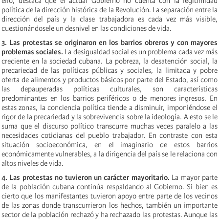
ello, destaca que el actual Gobierno no cuenta con la legitimidad
política de la dirección histórica de la Revolución. La separación entre la
dirección del país y la clase trabajadora es cada vez más visible,
cuestionándosele un desnivel en las condiciones de vida.
3. Las protestas se originaron en los barrios obreros y con mayores
problemas sociales.
La desigualdad social es un problema cada vez más
creciente en la sociedad cubana. La pobreza, la desatención social, la
precariedad de las políticas públicas y sociales, la limitada y pobre
oferta de alimentos y productos básicos por parte del Estado, así como
las depauperadas políticas culturales, son características
predominantes en los barrios periféricos o de menores ingresos. En
estas zonas, la conciencia política tiende a disminuir, imponiéndose el
rigor de la precariedad y la sobrevivencia sobre la ideología. A esto se le
suma que el discurso político transcurre muchas veces paralelo a las
necesidades cotidianas del pueblo trabajador. En contraste con esta
situación socioeconómica, en el imaginario de estos barrios
económicamente vulnerables, a la dirigencia del país se le relaciona con
altos niveles de vida.
4. Las protestas no tuvieron un carácter mayoritario.
La mayor parte
de la población cubana continúa respaldando al Gobierno. Si bien es
cierto que los manifestantes tuvieron apoyo entre parte de los vecinos
de las zonas donde transcurrieron los hechos, también un importante
sector de la población rechazó y ha rechazado las protestas. Aunque las