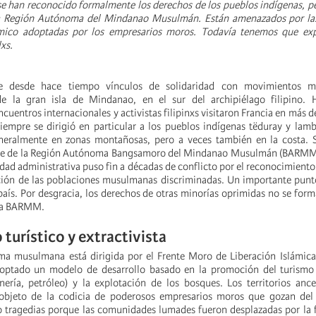
 se han reconocido formalmente los derechos de los pueblos indígenas, p
va Región Autónoma del Mindanao Musulmán. Están amenazados por la
mico adoptadas por los empresarios moros. Todavía tenemos que exp
lxs.
 desde hace tiempo vínculos de solidaridad con movimientos m
e la gran isla de Mindanao, en el sur del archipiélago filipino.
cuentros internacionales y activistas filipinxs visitaron Francia en más d
siempre se dirigió en particular a los pueblos indígenas tëduray y lam
neralmente en zonas montañosas, pero a veces también en la costa. Su
te de la Región Autónoma Bangsamoro del Mindanao Musulmán (BARMM)
dad administrativa puso fin a décadas de conflicto por el reconocimiento
ión de las poblaciones musulmanas discriminadas. Un importante punto
 país. Por desgracia, los derechos de otras minorías oprimidas no se form
 la BARMM.
 turístico y
extractivista
a musulmana está dirigida por el Frente Moro de Liberación Islámica 
doptado un modelo de desarrollo basado en la promoción del turismo 
nería, petróleo) y la explotación de los bosques. Los territorios ance
objeto de la codicia de poderosos empresarios moros que gozan del
 tragedias porque las comunidades lumades fueron desplazadas por la 