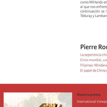
como MiHands en M
al que nos enfren
continuación se 
Tëduray y Lambangi
Pierre Ro
La experiencia chi
Crisis mundial, co
Filipinas: Mindan
El papel de China 
Nuestra prensa
International Viewp