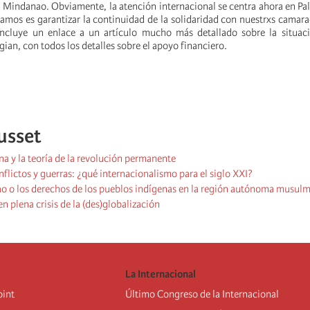
indanao. Obviamente, la atención internacional se centra ahora en Pale
tamos es garantizar la continuidad de la solidaridad con nuestrxs camara
incluye un enlace a un artículo mucho más detallado sobre la situa
an, con todos los detalles sobre el apoyo financiero.
usset
na y la teoría de la revolución permanente
nflictos y guerras: ¿qué internacionalismo para el siglo XXI?
ao o los derechos de los pueblos indígenas en la región autónoma musul
en plena crisis de la (des)globalización
La Internacional
oint
Último Congreso de la Internacional