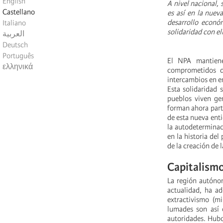
English
A nivel nacional,
Castellano
es así en la nue
desarrollo econó
Italiano
solidaridad con el
العربية
Deutsch
Português
El NPA mantiene
ελληνικά
comprometidos d
intercambios en en
Esta solidaridad 
pueblos viven ge
forman ahora par
de esta nueva enti
la autodeterminac
en la historia del
de la creación de
Capitalismo
La región autónom
actualidad, ha a
extractivismo (mi
lumades son así 
autoridades. Hubo