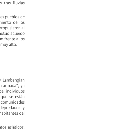
 tras lluvias
res pueblos de
miento de los
propusieron al
 mutuo acuerdo
n frente a los
s muy alto.
 y Lambangian
a armada", ya
de individuos
 que se están
s comunidades
depredador y
habitantes del
os asiáticos,