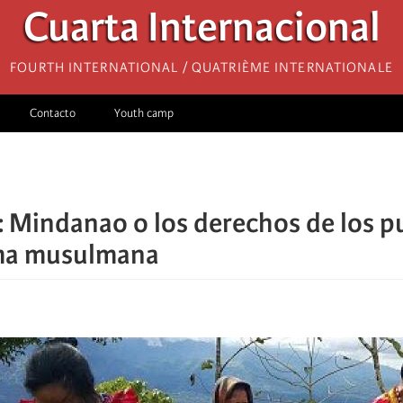
Cuarta Internacional
Fourth International / Quatrième internationale
Contacto
Youth camp
s: Mindanao o los derechos de los p
ma musulmana