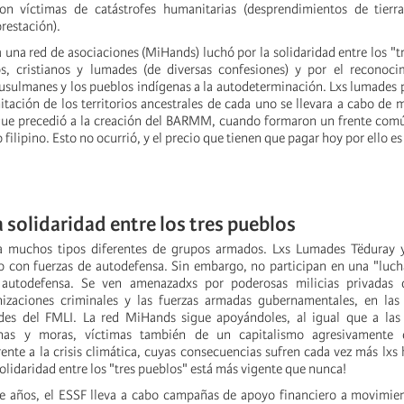
on víctimas de catástrofes humanitarias (desprendimientos de tierras
orestación).
 una red de asociaciones (MiHands) luchó por la solidaridad entre los "t
, cristianos y lumades (de diversas confesiones) y por el reconoci
usulmanes y los pueblos indígenas a la autodeterminación. Lxs lumades 
itación de los territorios ancestrales de cada uno se llevara a cabo de
que precedió a la creación del BARMM, cuando formaron un frente comú
o filipino. Esto no ocurrió, y el precio que tienen que pagar hoy por ello e
a solidaridad entre los tres pueblos
a muchos tipos diferentes de grupos armados. Lxs Lumades Tëduray
 con fuerzas de autodefensa. Sin embargo, no participan en una "luch
 autodefensa. Se ven amenazadxs por poderosas milicias privadas 
nizaciones criminales y las fuerzas armadas gubernamentales, en las
des del FMLI. La red MiHands sigue apoyándoles, al igual que a la
ianas y moras, víctimas también de un capitalismo agresivamente 
ente a la crisis climática, cuyas consecuencias sufren cada vez más lxs 
solidaridad entre los "tres pueblos" está más vigente que nunca!
 años, el ESSF lleva a cabo campañas de apoyo financiero a movimient