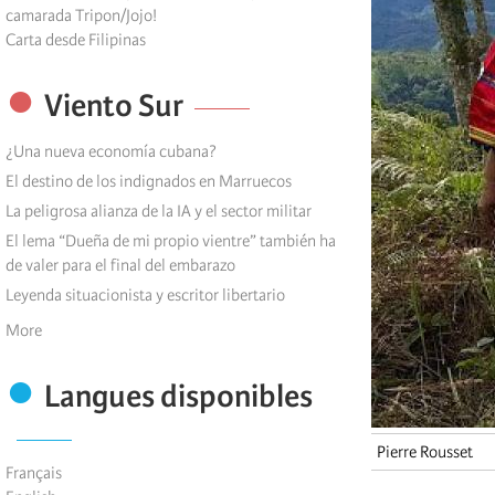
camarada Tripon/Jojo!
Carta desde Filipinas
Viento Sur
¿Una nueva economía cubana?
El destino de los indignados en Marruecos
La peligrosa alianza de la IA y el sector militar
El lema “Dueña de mi propio vientre” también ha
de valer para el final del embarazo
Leyenda situacionista y escritor libertario
More
Langues disponibles
Pierre Rousset
Français