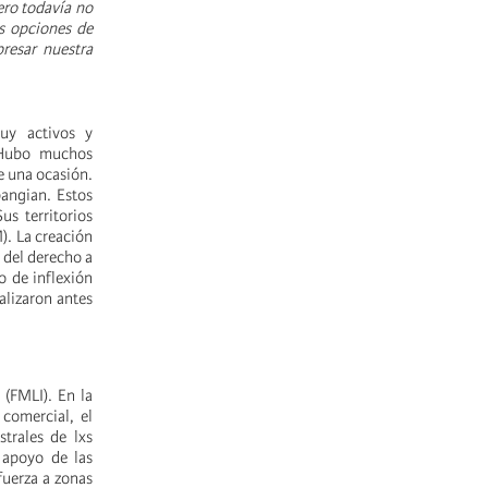
ero todavía no
s opciones de
resar nuestra
uy activos y
 Hubo muchos
e una ocasión.
bangian. Estos
s territorios
. La creación
 del derecho a
 de inflexión
alizaron antes
(FMLI). En la
comercial, el
strales de lxs
 apoyo de las
fuerza a zonas