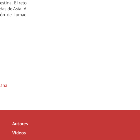
stina. El reto
das de Asia. A
ción de Lumad
mana
Autores
Videos