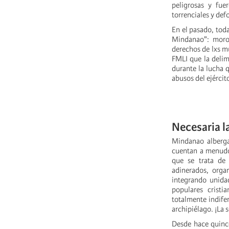
peligrosas y fuer
torrenciales y def
En el pasado, toda
Mindanao": moros
derechos de lxs m
FMLI que la delim
durante la lucha 
abusos del ejércit
Necesaria l
Mindanao alberg
cuentan a menudo
que se trata de
adinerados, orga
integrando unida
populares crist
totalmente indifer
archipiélago. ¡La 
Desde hace quince