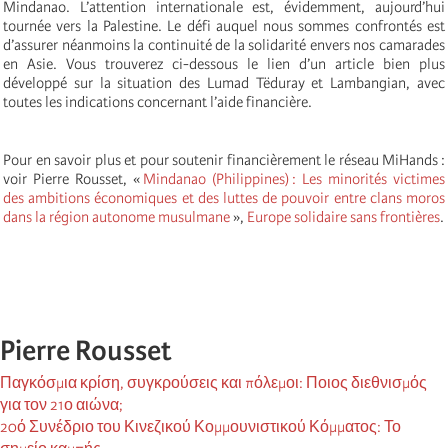
Mindanao. L’attention internationale est, évidemment, aujourd’hui
tournée vers la Palestine. Le défi auquel nous sommes confrontés est
d’assurer néanmoins la continuité de la solidarité envers nos camarades
en Asie. Vous trouverez ci-dessous le lien d’un article bien plus
développé sur la situation des Lumad Tëduray et Lambangian, avec
toutes les indications concernant l’aide financière.
Pour en savoir plus et pour soutenir financièrement le réseau MiHands :
voir Pierre Rousset, «
Mindanao (Philippines) : Les minorités victimes
des ambitions économiques et des luttes de pouvoir entre clans moros
dans la région autonome musulmane
»,
Europe solidaire sans frontières
.
Pierre Rousset
Παγκόσμια κρίση, συγκρούσεις και πόλεμοι: Ποιος διεθνισμός
για τον 21ο αιώνα;
20ό Συνέδριο του Κινεζικού Κομμουνιστικού Κόμματος: Το