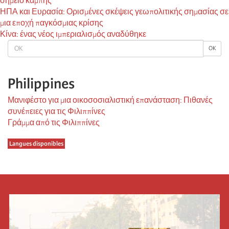
σημείο καμπής
ΗΠΑ και Ευρασία: Ορισμένες σκέψεις γεωπολιτικής σημασίας σε
μια εποχή παγκόσμιας κρίσης
Κίνα: ένας νέος ιμπεριαλισμός αναδύθηκε
OK
OK
Philippines
Μανιφέστο για μια οικοσοσιαλιστική επανάσταση: Πιθανές
συνέπειες για τις Φιλιππίνες
Γράμμα από τις Φιλιππίνες
Langues disponibles