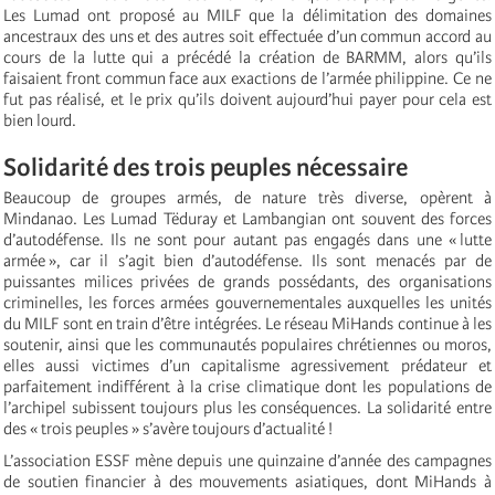
Les Lumad ont proposé au MILF que la délimitation des domaines
ancestraux des uns et des autres soit effectuée d’un commun accord au
cours de la lutte qui a précédé la création de BARMM, alors qu’ils
faisaient front commun face aux exactions de l’armée philippine. Ce ne
fut pas réalisé, et le prix qu’ils doivent aujourd’hui payer pour cela est
bien lourd.
Solidarité des trois peuples nécessaire
Beaucoup de groupes armés, de nature très diverse, opèrent à
Mindanao. Les Lumad Tëduray et Lambangian ont souvent des forces
d’autodéfense. Ils ne sont pour autant pas engagés dans une « lutte
armée », car il s’agit bien d’autodéfense. Ils sont menacés par de
puissantes milices privées de grands possédants, des organisations
criminelles, les forces armées gouvernementales auxquelles les unités
du MILF sont en train d’être intégrées. Le réseau MiHands continue à les
soutenir, ainsi que les communautés populaires chrétiennes ou moros,
elles aussi victimes d’un capitalisme agressivement prédateur et
parfaitement indifférent à la crise climatique dont les populations de
l’archipel subissent toujours plus les conséquences. La solidarité entre
des « trois peuples » s’avère toujours d’actualité !
L’association ESSF mène depuis une quinzaine d’année des campagnes
de soutien financier à des mouvements asiatiques, dont MiHands à