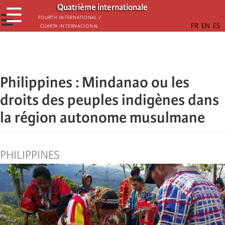
Παράκαμψη
Quatrième internationale
☰
προς
☰
Fourth International /
Cuarta Internacional
το
κυρίως
περιεχόμενο
Philippines : Mindanao ou les
droits des peuples indigènes dans
la région autonome musulmane
PHILIPPINES