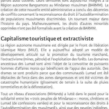
parfois aussi côtières. Leurs territoires sont aujourd’hui intégrés à la
Région autonome Bangsamoro au Mindanao musulman (BARMM). La
création de cette nouvelle entité administrative a conclu des décennies
de conflits concernant la reconnaissance du droit à l’autodétermination
de populations musulmanes discriminées. Un tournant majeur dans
l’histoire du pays. Malheureusement, les droits d’autres minorités
opprimées n’ont pas été formalisés avant la création de BARMM.
Capitalisme touristique et extractiviste
La région autonome musulmane est dirigée par le Front de libération
islamique Moro (MILF). Elle a aujourd’hui adopté un modèle de
développement articulé sur la promotion du tourisme marchand,
l’extractivisme (mines, pétrole) et l’exploitation des forêts. Les domaines
ancestraux des Lumad sont ainsi l’objet de la convoitise de puissants
hommes d’affaires moros qui bénéficient de l’appui des autorités. Des
drames se sont produits parce que des communautés Lumad ont été
déplacées de force dans des zones dangereuses et ont été victimes de
catastrophe humanitaire (glissement de terrain à la suite de pluies
torrentielles et de la déforestation).
Tout un réseau d’associations (MiHands) a lutté dans le passé pour la
solidarité entre les « trois peuples de Mindanao » : moros, chrétiens et
Lumad (de confessions variées) et pour la reconnaissance des droits à
l’autodétermination des musulmanEs, ainsi que des peuples indigènes.