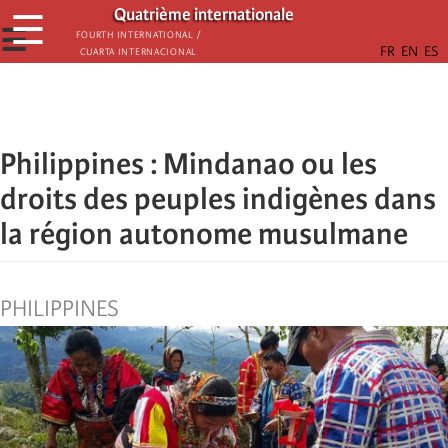
Passar
Quatrième internationale
☰
para
☰
Fourth International /
Cuarta Internacional
o
conteúdo
principal
Philippines : Mindanao ou les
droits des peuples indigènes dans
la région autonome musulmane
PHILIPPINES