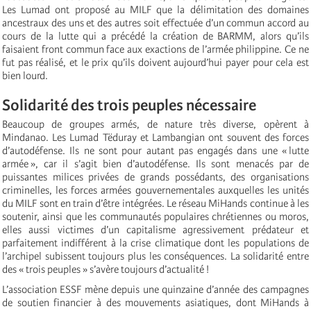
Les Lumad ont proposé au MILF que la délimitation des domaines
ancestraux des uns et des autres soit effectuée d’un commun accord au
cours de la lutte qui a précédé la création de BARMM, alors qu’ils
faisaient front commun face aux exactions de l’armée philippine. Ce ne
fut pas réalisé, et le prix qu’ils doivent aujourd’hui payer pour cela est
bien lourd.
Solidarité des trois peuples nécessaire
Beaucoup de groupes armés, de nature très diverse, opèrent à
Mindanao. Les Lumad Tëduray et Lambangian ont souvent des forces
d’autodéfense. Ils ne sont pour autant pas engagés dans une « lutte
armée », car il s’agit bien d’autodéfense. Ils sont menacés par de
puissantes milices privées de grands possédants, des organisations
criminelles, les forces armées gouvernementales auxquelles les unités
du MILF sont en train d’être intégrées. Le réseau MiHands continue à les
soutenir, ainsi que les communautés populaires chrétiennes ou moros,
elles aussi victimes d’un capitalisme agressivement prédateur et
parfaitement indifférent à la crise climatique dont les populations de
l’archipel subissent toujours plus les conséquences. La solidarité entre
des « trois peuples » s’avère toujours d’actualité !
L’association ESSF mène depuis une quinzaine d’année des campagnes
de soutien financier à des mouvements asiatiques, dont MiHands à