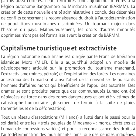
parfois aussi côtières. Leurs territoires sont aujourd’hui intégrés à la
Région autonome Bangsamoro au Mindanao musulman (BARMM). La
création de cette nouvelle entité administrative a conclu des décennies
de conflits concernant la reconnaissance du droit à l’autodétermination
de populations musulmanes discriminées. Un tournant majeur dans
l’histoire du pays. Malheureusement, les droits d’autres minorités
opprimées n’ont pas été formalisés avant la création de BARMM.
Capitalisme touristique et extractiviste
La région autonome musulmane est dirigée par le Front de libération
islamique Moro (MILF). Elle a aujourd’hui adopté un modèle de
développement articulé sur la promotion du tourisme marchand,
l’extractivisme (mines, pétrole) et l’exploitation des forêts. Les domaines
ancestraux des Lumad sont ainsi l’objet de la convoitise de puissants
hommes d’affaires moros qui bénéficient de l’appui des autorités. Des
drames se sont produits parce que des communautés Lumad ont été
déplacées de force dans des zones dangereuses et ont été victimes de
catastrophe humanitaire (glissement de terrain à la suite de pluies
torrentielles et de la déforestation).
Tout un réseau d’associations (MiHands) a lutté dans le passé pour la
solidarité entre les « trois peuples de Mindanao » : moros, chrétiens et
Lumad (de confessions variées) et pour la reconnaissance des droits à
l’autodétermination des musulmanEs, ainsi que des peuples indigènes.