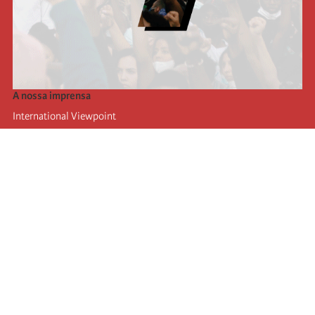
A nossa imprensa
International Viewpoint
Punto de vista internacional
Inprecor
Facebook
Twitter
A Internacional
Último Congresso da Internacional
Declarações do Comité Executivo
Instituto de Formação (IIRE)
Jovens
Autores