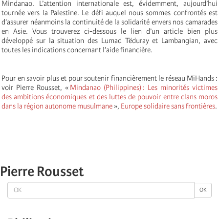
Mindanao. L’attention internationale est, évidemment, aujourd’hui
tournée vers la Palestine. Le défi auquel nous sommes confrontés est
d’assurer néanmoins la continuité de la solidarité envers nos camarades
en Asie. Vous trouverez ci-dessous le lien d’un article bien plus
développé sur la situation des Lumad Tëduray et Lambangian, avec
toutes les indications concernant l’aide financière.
Pour en savoir plus et pour soutenir financièrement le réseau MiHands :
voir Pierre Rousset, «
Mindanao (Philippines) : Les minorités victimes
des ambitions économiques et des luttes de pouvoir entre clans moros
dans la région autonome musulmane
»,
Europe solidaire sans frontières
.
Pierre Rousset
OK
OK