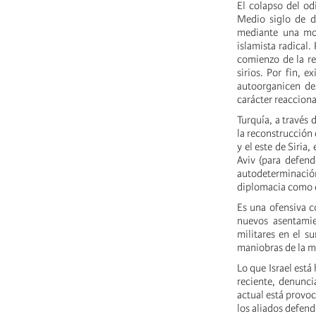
El colapso del o
Medio siglo de d
mediante una mov
islamista radical.
comienzo de la re
sirios. Por fin, 
autoorganicen de
carácter reacciona
Turquía, a través 
la reconstrucción 
y el este de Siria
Aviv (para defend
autodeterminación
diplomacia como c
Es una ofensiva c
nuevos asentamie
militares en el s
maniobras de la m
Lo que Israel está
reciente, denunci
actual está provoc
los aliados defend