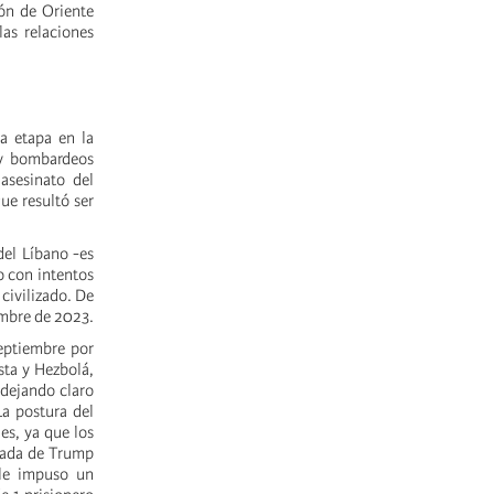
ón de Oriente
as relaciones
a etapa en la
 y bombardeos
asesinato del
ue resultó ser
del Líbano -es
o con intentos
civilizado. De
embre de 2023.
septiembre por
sta y Hezbolá,
 dejando claro
La postura del
es, ya que los
egada de Trump
 le impuso un