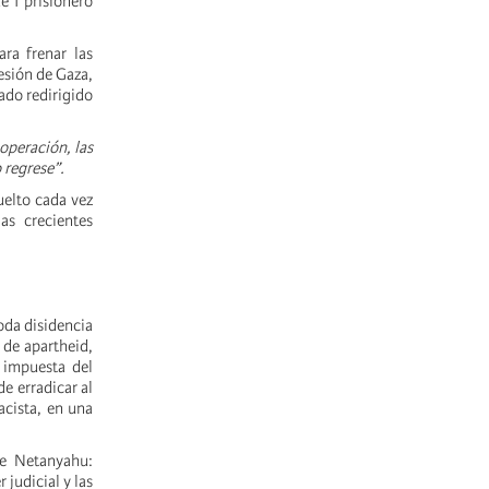
e 1 prisionero
ra frenar las
esión de Gaza,
lado
redirigido
operación, las
 regrese”.
uelto cada vez
as crecientes
toda disidencia
 de apartheid,
n impuesta del
de erradicar al
acista, en una
de Netanyahu:
judicial y las