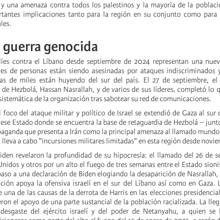
y una amenaza contra todos los palestinos y la mayoría de la poblaci
tantes implicaciones tanto para la región en su conjunto como para l
les.
a guerra genocida
elíes contra el Líbano desde septiembre de 2024 representan una nuev
iles de personas están siendo asesinadas por ataques indiscriminados
as de miles están huyendo del sur del país. El 27 de septiembre, el 
 de Hezbolá, Hassan Nasrallah, y de varios de sus líderes, completó lo q
sistemática de la organización tras sabotear su red de comunicaciones.
 foco del ataque militar y político de Israel se extendió de Gaza al sur 
e ese Estado donde se encuentra la base de retaguardia de Hezbolá – junt
opaganda que presenta a Irán como la principal amenaza al llamado mundo 
lleva a cabo "incursiones militares limitadas" en esta región desde novi
iden revelaron la profundidad de su hipocresía: el llamado del 26 de 
nidos y otros por un alto el fuego de tres semanas entre el Estado sioni
aso a una declaración de Biden elogiando la desaparición de Nasrallah,
ción apoya la ofensiva israelí en el sur del Líbano así como en Gaza. 
 una de las causas de la derrota de Harris en las elecciones presidencial
ron el apoyo de una parte sustancial de la población racializada. La ll
 desgaste del ejército israelí y del poder de Netanyahu, a quien se