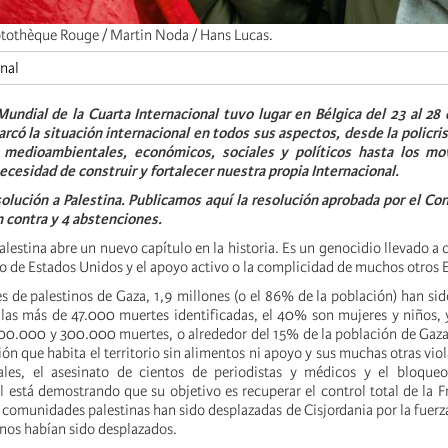
tothèque Rouge / Martin Noda / Hans Lucas.
onal
undial de la Cuarta Internacional tuvo lugar en Bélgica del 23 al 28 
rcó la situación internacional en todos sus aspectos, desde la policris
 medioambientales, económicos, sociales y políticos hasta los mo
necesidad de construir y fortalecer nuestra propia Internacional.
olución a Palestina.
Publicamos aquí la resolución aprobada por el Co
en contra y 4 abstenciones.
alestina abre un nuevo capítulo en la historia. Es un genocidio llevado a 
vo de Estados Unidos y el apoyo activo o la complicidad de muchos otros 
es de palestinos de Gaza, 1,9 millones (o el 86% de la población) han si
las más de 47.000 muertes identificadas, el 40% son mujeres y niños, y
 200.000 y 300.000 muertes, o alrededor del 15% de la población de Gaz
ión que habita el territorio sin alimentos ni apoyo y sus muchas otras vio
nales, el asesinato de cientos de periodistas y médicos y el bloque
l está demostrando que su objetivo es recuperar el control total de la F
 comunidades palestinas han sido desplazadas de Cisjordania por la fuerza,
inos habían sido desplazados.