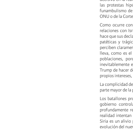
las protestas hip
funambulismo de l
ONU o de la Corte
Como ocurre con 
relaciones con Isr
hace que sus decla
patéticas y trág
perciben clarament
lleva, como es el
poblaciones, por
inevitablemente 
Trump de hacer de
propios intereses,
La complicidad de 
parte mayor de la 
Los batallones pr
gobierno control
profundamente rep
realidad intentan
Siria es un alivi
evolución del nuev