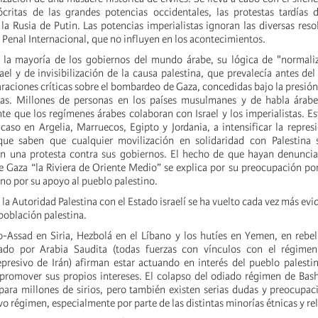
ócritas de las grandes potencias occidentales, las protestas tardías
a Rusia de Putin. Las potencias imperialistas ignoran las diversas reso
 Penal Internacional, que no influyen en los acontecimientos.
la mayoría de los gobiernos del mundo árabe, su lógica de "normaliz
ael y de invisibilización de la causa palestina, que prevalecía antes del
raciones críticas sobre el bombardeo de Gaza, concedidas bajo la presión
icas. Millones de personas en los países musulmanes y de habla árabe
e que los regímenes árabes colaboran con Israel y los imperialistas. Est
 caso en Argelia, Marruecos, Egipto y Jordania, a intensificar la repres
que saben que cualquier movilización en solidaridad con Palestina s
en una protesta contra sus gobiernos. El hecho de que hayan denuncia
 Gaza “la Riviera de Oriente Medio” se explica por su preocupación po
 no por su apoyo al pueblo palestino.
la Autoridad Palestina con el Estado israelí se ha vuelto cada vez más evi
población palestina.
o-Assad en Siria, Hezbolá en el Líbano y los hutíes en Yemen, en rebe
ado por Arabia Saudita (todas fuerzas con vínculos con el régimen
resivo de Irán) afirman estar actuando en interés del pueblo palesti
 promover sus propios intereses. El colapso del odiado régimen de Bas
o para millones de sirios, pero también existen serias dudas y preocupac
o régimen, especialmente por parte de las distintas minorías étnicas y rel