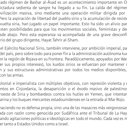
diado régimen de Bashar al-Ásad es un acontecimiento importante en O
ictadura sedienta de sangre ha llegado a su fin. La caída del régime
ilización masiva, sino mediante una operación militar dirigida por 
 Pero la aspiración de libertad del pueblo sirio y la acumulación de resis
vuelta siria, han jugado un papel importante. Esto ha sido un alivio pa
existen posibilidades para que los movimientos sociales, feministas y d
sde abajo. Pero esta esperanza va acompañada de una grave desconfi
rio del grupo dirigente, Hayat Tahrir al-Sham.
del Ejército Nacional Sirio, también interviene, por ambición imperial, p
del país, pero sobre todo para poner fin a la administración autónoma kur
, en la región de Rojava en su frontera. Paradójicamente, apoyados por Wa
er sus propios intereses), los kurdos sirios se esfuerzan por mantener
 y sus estructuras administrativas por todos los medios disponibles,
on las armas.
olonial e imperialista con múltiples objetivos, con represión violenta y
ntos en Cisjordania, la desaparición o el éxodo masivo de palestinos
uroeste de Siria y bombardeos contra los hutíes en Yemen, que intenta
arina y los buques mercantes estadounidenses en la entrada al Mar Rojo.
 haciendo no es defensa propia, sino una de las masacres más vergonzosas 
ada con razón como genocida por Sudáfrica ante el Tribunal de La Hay
ando agitaciones políticas e ideológicas en todo el mundo. Cada vez es má
er tanto a Estados Unidos como a Israel.