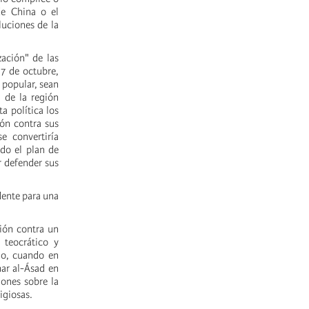
 de China o el
luciones de la
ación" de las
 7 de octubre,
 popular, sean
 de la región
a política los
ión contra sus
e convertiría
do el plan de
r defender sus
dente para una
lión contra un
 teocrático y
no, cuando en
har al-Ásad en
iones sobre la
igiosas.