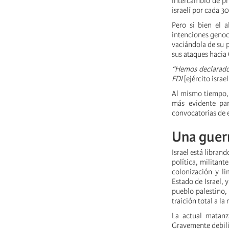
intercambio de pri
israelí por cada 30
Pero si bien el 
intenciones genoc
vaciándola de su p
sus ataques hacia C
“Hemos declarado 
FDI
[ejército israel
Al mismo tiempo, 
más evidente par
convocatorias de 
Una guerr
Israel está libran
política, militant
colonización y li
Estado de Israel, 
pueblo palestino,
traición total a l
La actual matanz
Gravemente debilit