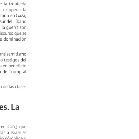
 la izquierda
 recuperar la
sando en Gaza,
 sur del Líbano
a la guerra son
discurso que se
 de dominación
 antisemitismo
o testigos del
s en beneficio
da de Trump al
a de las clases
es. La
ak en 2003 que
as a Israel es
cio cómplice o