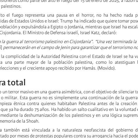
sioneros como parte del alto el fuego del 15 de enero de 2025, a razón d
 palestinos.
alto el fuego representa una pausa en el horror, no ha hecho nada pa
idas de Estados Unidos e Israel: Trump ha indicado que quiere tomar pos
oblación y expulsándola a Egipto o Jordania, mientras que Israel ha
esca
isjordania. El Ministro de Defensa israelí, Israel Katz, declaró:
la guerra al terrorismo palestino en Cisjordania”
.
“Una vez terminada la 
í]
permanecerán en el campo de Jenin para garantizar que el terrorismo no
la complicidad de la Autoridad Palestina con el Estado de Israel se ha v
a una parte mayor de la población palestina, como lo atestiguan l
elecciones y el creciente apoyo recibido por Hamás. (Movido).
a total
do un terror masivo en una guerra asimétrica, con el objetivo de silenciar 
e o militar. Esta guerra no es simplemente una continuación de la guerra
mpieza étnica contra quienes habitaban Palestina antes de la creació
y que ya ha durado 75 años. Ha habido un salto cualitativo en la voluntad 
 mediante la deshumanización de los palestinos y en una lógica suprem
a memoria de la Shoah.
a también está vinculada a la naturaleza neofascista del gobierno 
ado por meses de protestas populares contra su arrogancia hacia el poder 