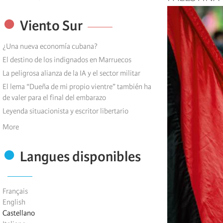
Viento Sur
¿Una nueva economía cubana?
El destino de los indignados en Marruecos
La peligrosa alianza de la IA y el sector militar
El lema “Dueña de mi propio vientre” también ha
de valer para el final del embarazo
Leyenda situacionista y escritor libertario
More
Langues disponibles
Français
English
Castellano