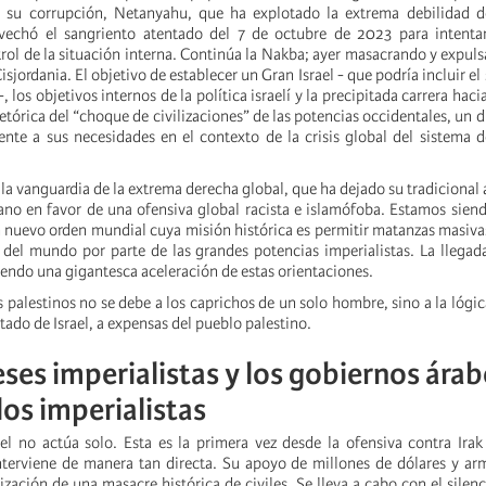
e su corrupción, Netanyahu, que ha explotado la extrema debilidad de
ovechó el sangriento atentado del 7 de octubre de 2023 para intentar
ntrol de la situación interna. Continúa la Nakba; ayer masacrando y expul
sjordania. El objetivo de establecer un Gran Israel - que podría incluir el
 -, los objetivos internos de la política israelí y la precipitada carrera haci
retórica del “choque de civilizaciones” de las potencias occidentales, un 
nte a sus necesidades en el contexto de la crisis global del sistema
la vanguardia de la extrema derecha global, que ha dejado su tradicional
no en favor de una ofensiva global racista e islamófoba. Estamos siend
 nuevo orden mundial cuya misión histórica es permitir matanzas masiva
del mundo por parte de las grandes potencias imperialistas. La llega
iendo una gigantesca aceleración de estas orientaciones.
s palestinos no se debe a los caprichos de un solo hombre, sino a la lógic
ado de Israel, a expensas del pueblo palestino.
eses imperialistas y los gobiernos árab
os imperialistas
el no actúa solo. Esta es la primera vez desde la ofensiva contra Ir
terviene de manera tan directa. Su apoyo de millones de dólares y arm
lización de una masacre histórica de civiles. Se lleva a cabo con el silen