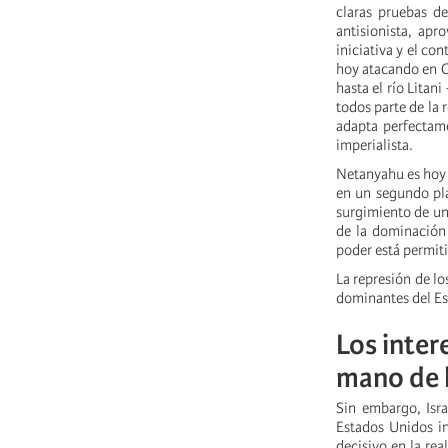
claras pruebas d
antisionista, apr
iniciativa y el co
hoy atacando en Ci
hasta el río Litani
todos parte de la 
adapta perfectame
imperialista.
Netanyahu es hoy 
en un segundo pla
surgimiento de un
de la dominación 
poder está permit
La represión de lo
dominantes del Est
Los inter
mano de l
Sin embargo, Isra
Estados Unidos in
decisivo en la rea