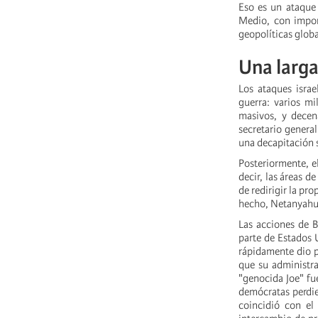
Eso es un ataque 
Medio, con impor
geopolíticas globa
Una larg
Los ataques isra
guerra: varios m
masivos, y decen
secretario general
una decapitación 
Posteriormente, el
decir, las áreas d
de redirigir la pr
hecho, Netanyahu 
Las acciones de B
parte de Estados U
rápidamente dio p
que su administra
"genocida Joe" fue
demócratas perdie
coincidió con el