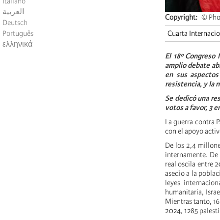
Italiano
العربية
Copyright
© Pho
Deutsch
Português
Cuarta Internaci
ελληνικά
El 18º Congreso M
amplio debate aba
en sus aspectos
resistencia, y la 
Se dedicó una res
votos a favor, 3 
La guerra contra P
con el apoyo acti
De los 2,4 millon
internamente. De 
real oscila entre
asedio a la poblac
leyes internacio
humanitaria, Israe
Mientras tanto, 16
2024, 1285 palest