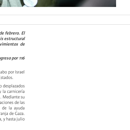
de febrero. El
is estructural
vimientos de
ngreso por 116
cabo por Israel
Estados.
do desplazados
 la carnicería
a. Mediante su
laciones de las
o de la ayuda
ranja de Gaza.
 y hasta julio