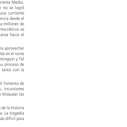
riente Medio.
n no se logró
una corriente
tencia desde el
ra millones de
emocráticos se
anza hacia el
ara aprovechar
da en el norte
shington y Tel
 su proceso de
 tanto con la
 el fomento de
, incursiones
n bloquear las
de la historia
a. La tragedia
s difícil para