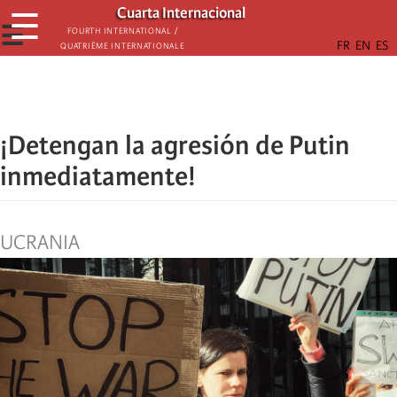
Skip
Cuarta Internacional
☰
to
☰
Fourth International /
Quatrième internationale
main
content
¡Detengan la agresión de Putin
inmediatamente!
UCRANIA