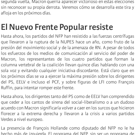
segunda vuelta, Macron querría aparecer victorioso en estas elecciones
sin reconocer su propia derrota. Veremos cómo se desarrolla este tira y
afloja en los próximos días.
El Nuevo Frente Popular resiste
Hasta ahora, los partidos del NFP han resistido a las fuerzas centrífugas
que llevaron a la ruptura de la NUPES hace un año, como fruto de la
presión del movimiento social y de la amenaza de RN. A pesar de todos
los esfuerzos de los medios de comunicación al servicio del poder de
Macron, los representantes de los cuatro partidos que forman la
columna vertebral de la coalición llevan quince días hablando con una
sola voz y evitando cualquier iniciativa discordante. Está claro que en
los próximos días se va a ejercer la máxima presión sobre los dirigentes
del PS, EELV e incluso el PCF, y sobre figuras de LFI como François
Ruffin, para intentar romper este frente.
Hasta ahora, los dirigentes tanto del PS como de EELV han comprendido
que ceder a los cantos de sirena del social-liberalismo o a un dudoso
acuerdo con Macron significaría volver a caer en los surcos que hicieron
florecer a la extrema derecha y llevaron a la crisis a varios partidos
Verdes a nivel europeo.
La presencia de François Hollande como diputado del NFP no le ha
hecho más de izquierda. El programa del NFP, sin ser un programa de