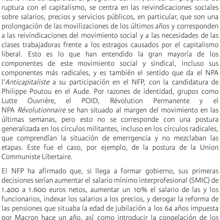
ruptura con el capitalismo, se centra en las reivindicaciones sociales
sobre salarios, precios y servicios públicos, en particular, que son una
prolongación de las movilizaciones de los últimos años y corresponden
a las reivindicaciones del movimiento social y a las necesidades de las
clases trabajadoras frente a los estragos causados por el capitalismo
liberal. Esto es lo que han entendido la gran mayoría de los
componentes de este movimiento social y sindical, incluso sus
componentes más radicales, y es también el sentido que da el NPA
l’
Anticapitaliste
a su participación en el NFP, con la candidatura de
Philippe Poutou en el Aude. Por razones de identidad, grupos como
Lutte Ouvrière, el POID, Révolution Permanente y el
NPA
Révolutionnaire
se han situado al margen del movimiento en las
últimas semanas, pero esto no se corresponde con una postura
generalizada en los círculos militantes, incluso en los círculos radicales,
que comprendían la situación de emerrgencia y no mezclaban las
etapas. Este fue el caso, por ejemplo, de la postura de la Union
Communiste Libertaire.
El NFP ha afirmado que, si llega a formar gobierno, sus primeras
decisiones serían aumentar el salario mínimo interprofesional (SMIC) de
1.400 a 1.600 euros netos, aumentar un 10% el salario de las y los
funcionarios, indexar los salarios a los precios, y derogar la reforma de
las pensiones que situaba la edad de jubilación a los 64 años impuesta
por Macron hace un año, así como introducir la congelación de los