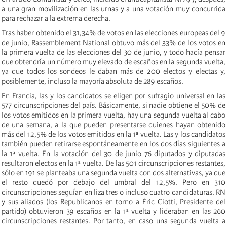
a una gran movilización en las urnas y a una votación muy concurrida
para rechazar a la extrema derecha.
Tras haber obtenido el 31,34% de votos en las elecciones europeas del 9
de junio, Rassemblement National obtuvo más del 33% de los votos en
la primera vuelta de las elecciones del 30 de junio, y todo hacía pensar
que obtendría un número muy elevado de escaños en la segunda vuelta,
ya que todos los sondeos le daban más de 200 electos y electas y,
posiblemente, incluso la mayoría absoluta de 289 escaños.
En Francia, las y los candidatos se eligen por sufragio universal en las
577 circunscripciones del país. Básicamente, si nadie obtiene el 50% de
los votos emitidos en la primera vuelta, hay una segunda vuelta al cabo
de una semana, a la que pueden presentarse quienes hayan obtenido
más del 12,5% de los votos emitidos en la 1ª vuelta. Las y los candidatos
también pueden retirarse espontáneamente en los dos días siguientes a
la 1ª vuelta. En la votación del 30 de junio 76 diputados y diputadas
resultaron electos en la 1ª vuelta. De las 501 circunscripciones restantes,
sólo en 191 se planteaba una segunda vuelta con dos alternativas, ya que
el resto quedó por debajo del umbral del 12,5%. Pero en 310
circunscripciones seguían en liza tres o incluso cuatro candidaturas. RN
y sus aliados (los Republicanos en torno a Éric Ciotti, Presidente del
partido) obtuvieron 39 escaños en la 1ª vuelta y lideraban en las 260
circunscripciones restantes. Por tanto, en caso una segunda vuelta a