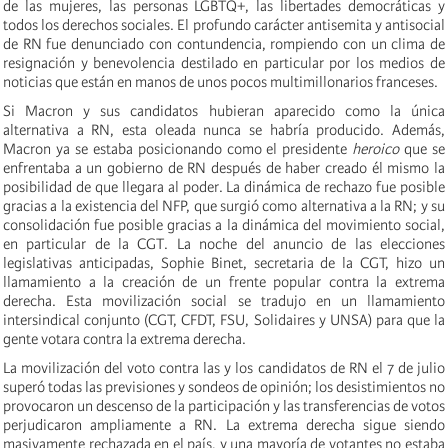
de las mujeres, las personas LGBTQ+, las libertades democráticas y
todos los derechos sociales. El profundo carácter antisemita y antisocial
de RN fue denunciado con contundencia, rompiendo con un clima de
resignación y benevolencia destilado en particular por los medios de
noticias que están en manos de unos pocos multimillonarios franceses.
Si Macron y sus candidatos hubieran aparecido como la única
alternativa a RN, esta oleada nunca se habría producido. Además,
Macron ya se estaba posicionando como el presidente
heroico
que se
enfrentaba a un gobierno de RN después de haber creado él mismo la
posibilidad de que llegara al poder. La dinámica de rechazo fue posible
gracias a la existencia del NFP, que surgió como alternativa a la RN; y su
consolidación fue posible gracias a la dinámica del movimiento social,
en particular de la CGT. La noche del anuncio de las elecciones
legislativas anticipadas, Sophie Binet, secretaria de la CGT, hizo un
llamamiento a la creación de un frente popular contra la extrema
derecha. Esta movilización social se tradujo en un llamamiento
intersindical conjunto (CGT, CFDT, FSU, Solidaires y UNSA) para que la
gente votara contra la extrema derecha.
La movilización del voto contra las y los candidatos de RN el 7 de julio
superó todas las previsiones y sondeos de opinión; los desistimientos no
provocaron un descenso de la participación y las transferencias de votos
perjudicaron ampliamente a RN. La extrema derecha sigue siendo
masivamente rechazada en el país, y una mayoría de votantes no estaba