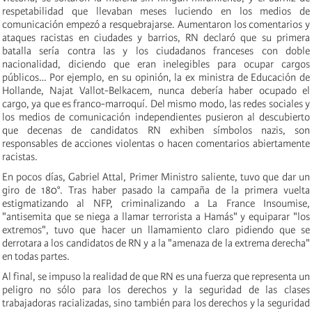
respetabilidad que llevaban meses luciendo en los medios de
comunicación empezó a resquebrajarse. Aumentaron los comentarios y
ataques racistas en ciudades y barrios, RN declaró que su primera
batalla sería contra las y los ciudadanos franceses con doble
nacionalidad, diciendo que eran inelegibles para ocupar cargos
públicos… Por ejemplo, en su opinión, la ex ministra de Educación de
Hollande, Najat Vallot-Belkacem, nunca debería haber ocupado el
cargo, ya que es franco-marroquí. Del mismo modo, las redes sociales y
los medios de comunicación independientes pusieron al descubierto
que decenas de candidatos RN exhiben símbolos nazis, son
responsables de acciones violentas o hacen comentarios abiertamente
racistas.
En pocos días, Gabriel Attal, Primer Ministro saliente, tuvo que dar un
giro de 180°. Tras haber pasado la campaña de la primera vuelta
estigmatizando al NFP, criminalizando a La France Insoumise,
"antisemita que se niega a llamar terrorista a Hamás" y equiparar "los
extremos", tuvo que hacer un llamamiento claro pidiendo que se
derrotara a los candidatos de RN y a la "amenaza de la extrema derecha"
en todas partes.
Al final, se impuso la realidad de que RN es una fuerza que representa un
peligro no sólo para los derechos y la seguridad de las clases
trabajadoras racializadas, sino también para los derechos y la seguridad