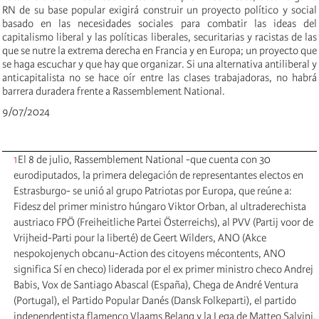
RN de su base popular exigirá construir un proyecto político y social
basado en las necesidades sociales para combatir las ideas del
capitalismo liberal y las políticas liberales, securitarias y racistas de las
que se nutre la extrema derecha en Francia y en Europa; un proyecto que
se haga escuchar y que hay que organizar. Si una alternativa antiliberal y
anticapitalista no se hace oír entre las clases trabajadoras, no habrá
barrera duradera frente a Rassemblement National.
9/07/2024
1
El 8 de julio, Rassemblement National -que cuenta con 30
eurodiputados, la primera delegación de representantes electos en
Estrasburgo- se unió al grupo Patriotas por Europa, que reúne a:
Fidesz del primer ministro húngaro Viktor Orban, al ultraderechista
austriaco FPÖ (Freiheitliche Partei Österreichs), al PVV (Partij voor de
Vrijheid-Parti pour la liberté) de Geert Wilders, ANO (Akce
nespokojenych obcanu-Action des citoyens mécontents, ANO
significa Sí en checo) liderada por el ex primer ministro checo Andrej
Babis, Vox de Santiago Abascal (España), Chega de André Ventura
(Portugal), el Partido Popular Danés (Dansk Folkeparti), el partido
independentista flamenco Vlaams Belang y la Lega de Matteo Salvini.