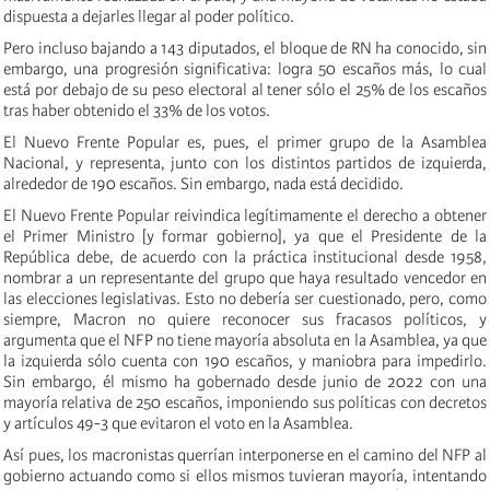
dispuesta a dejarles llegar al poder político.
Pero incluso bajando a 143 diputados, el bloque de RN ha conocido, sin
embargo, una progresión significativa: logra 50 escaños más, lo cual
está por debajo de su peso electoral al tener sólo el 25% de los escaños
tras haber obtenido el 33% de los votos.
El Nuevo Frente Popular es, pues, el primer grupo de la Asamblea
Nacional, y representa, junto con los distintos partidos de izquierda,
alrededor de 190 escaños. Sin embargo, nada está decidido.
El Nuevo Frente Popular reivindica legítimamente el derecho a obtener
el Primer Ministro [y formar gobierno], ya que el Presidente de la
República debe, de acuerdo con la práctica institucional desde 1958,
nombrar a un representante del grupo que haya resultado vencedor en
las elecciones legislativas. Esto no debería ser cuestionado, pero, como
siempre, Macron no quiere reconocer sus fracasos políticos, y
argumenta que el NFP no tiene mayoría absoluta en la Asamblea, ya que
la izquierda sólo cuenta con 190 escaños, y maniobra para impedirlo.
Sin embargo, él mismo ha gobernado desde junio de 2022 con una
mayoría relativa de 250 escaños, imponiendo sus políticas con decretos
y artículos 49-3 que evitaron el voto en la Asamblea.
Así pues, los macronistas querrían interponerse en el camino del NFP al
gobierno actuando como si ellos mismos tuvieran mayoría, intentando