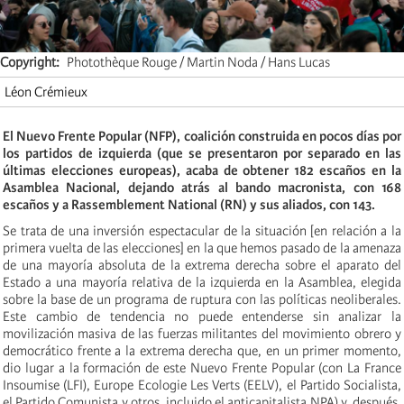
Copyright
Photothèque Rouge / Martin Noda / Hans Lucas
Léon Crémieux
El Nuevo Frente Popular (NFP), coalición construida en pocos días por
los partidos de izquierda (que se presentaron por separado en las
últimas elecciones europeas), acaba de obtener 182 escaños en la
Asamblea Nacional, dejando atrás al bando macronista, con 168
escaños y a Rassemblement National (RN) y sus aliados, con 143.
Se trata de una inversión espectacular de la situación [en relación a la
primera vuelta de las elecciones] en la que hemos pasado de la amenaza
de una mayoría absoluta de la extrema derecha sobre el aparato del
Estado a una mayoría relativa de la izquierda en la Asamblea, elegida
sobre la base de un programa de ruptura con las políticas neoliberales.
Este cambio de tendencia no puede entenderse sin analizar la
movilización masiva de las fuerzas militantes del movimiento obrero y
democrático frente a la extrema derecha que, en un primer momento,
dio lugar a la formación de este Nuevo Frente Popular (con La France
Insoumise (LFI), Europe Ecologie Les Verts (EELV), el Partido Socialista,
el Partido Comunista y otros, incluido el anticapitalista NPA) y, después,