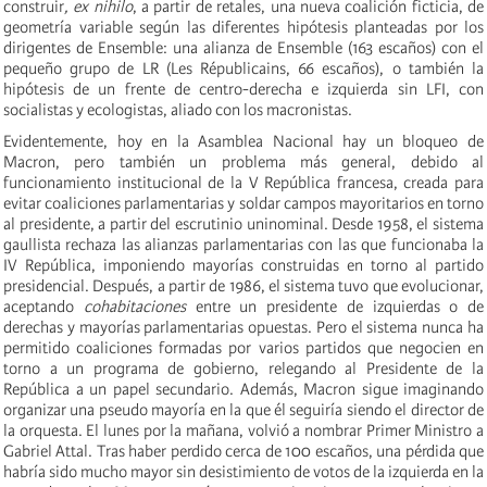
construir
, ex nihilo
, a partir de retales, una nueva coalición ficticia, de
geometría variable según las diferentes hipótesis planteadas por los
dirigentes de Ensemble: una alianza de Ensemble (163 escaños) con el
pequeño grupo de LR (Les Républicains, 66 escaños), o también la
hipótesis de un frente de centro-derecha e izquierda sin LFI, con
socialistas y ecologistas, aliado con los macronistas.
Evidentemente, hoy en la Asamblea Nacional hay un bloqueo de
Macron, pero también un problema más general, debido al
funcionamiento institucional de la V República francesa, creada para
evitar coaliciones parlamentarias y soldar campos mayoritarios en torno
al presidente, a partir del escrutinio uninominal. Desde 1958, el sistema
gaullista rechaza las alianzas parlamentarias con las que funcionaba la
IV República, imponiendo mayorías construidas en torno al partido
presidencial. Después, a partir de 1986, el sistema tuvo que evolucionar,
aceptando
cohabitaciones
entre un presidente de izquierdas o de
derechas y mayorías parlamentarias opuestas. Pero el sistema nunca ha
permitido coaliciones formadas por varios partidos que negocien en
torno a un programa de gobierno, relegando al Presidente de la
República a un papel secundario. Además, Macron sigue imaginando
organizar una pseudo mayoría en la que él seguiría siendo el director de
la orquesta. El lunes por la mañana, volvió a nombrar Primer Ministro a
Gabriel Attal. Tras haber perdido cerca de 100 escaños, una pérdida que
habría sido mucho mayor sin desistimiento de votos de la izquierda en la