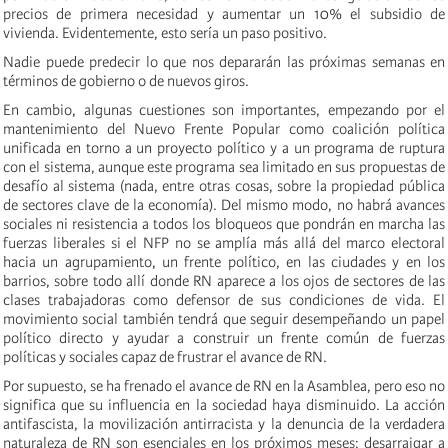
precios de primera necesidad y aumentar un 10% el subsidio de
vivienda. Evidentemente, esto sería un paso positivo.
Nadie puede predecir lo que nos depararán las próximas semanas en
términos de gobierno o de nuevos giros.
En cambio, algunas cuestiones son importantes, empezando por el
mantenimiento del Nuevo Frente Popular como coalición política
unificada en torno a un proyecto político y a un programa de ruptura
con el sistema, aunque este programa sea limitado en sus propuestas de
desafío al sistema (nada, entre otras cosas, sobre la propiedad pública
de sectores clave de la economía). Del mismo modo, no habrá avances
sociales ni resistencia a todos los bloqueos que pondrán en marcha las
fuerzas liberales si el NFP no se amplía más allá del marco electoral
hacia un agrupamiento, un frente político, en las ciudades y en los
barrios, sobre todo allí donde RN aparece a los ojos de sectores de las
clases trabajadoras como defensor de sus condiciones de vida. El
movimiento social también tendrá que seguir desempeñando un papel
político directo y ayudar a construir un frente común de fuerzas
políticas y sociales capaz de frustrar el avance de RN.
Por supuesto, se ha frenado el avance de RN en la Asamblea, pero eso no
significa que su influencia en la sociedad haya disminuido. La acción
antifascista, la movilización antirracista y la denuncia de la verdadera
naturaleza de RN son esenciales en los próximos meses; desarraigar a