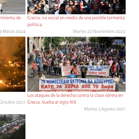
vimiento de
Grecia: ira social en medio de una posible tormenta
política
3 Marzo 2024
Martes 22 Noviembre 2022
Los ataques de la derecha contra la clase obrera en
 Octubre 2021
Grecia. Vuelta al siglo XIX
Martes 3 Agosto 2021