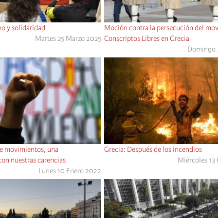
o y solidaridad
Moción contra la persecución del mo
Martes 25 Marzo 2025
Conscriptos Libres en Grecia
Domingo 
e movimientos, una
Grecia: Después de los incendios
con nuestras carencias
Miércoles 13
Lunes 10 Enero 2022