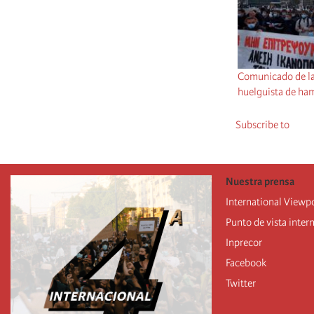
Comunicado de la
huelguista de ha
Subscribe to
Nuestra prensa
International Viewp
Punto de vista inter
Inprecor
Facebook
Twitter