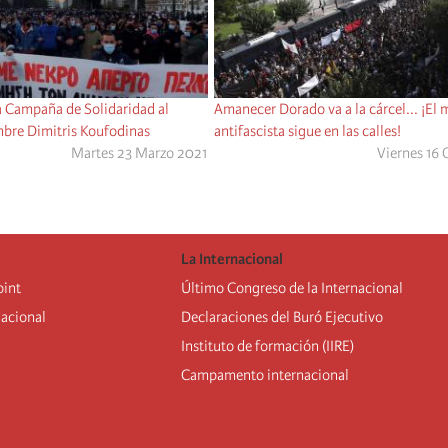
 Campaña de Solidaridad al
Amanecer Dorado va a la cárcel... ¡El
mbre Dimitris Koufodinas
antifascista sigue en las calles!
Martes 23 Marzo 2021
Viernes 16
La Internacional
oint
Último Congreso de la Internacional
nacional
De
claraciones del Buró Ejecutivo
Instituto de formación (IIRE)
Campamento internacional