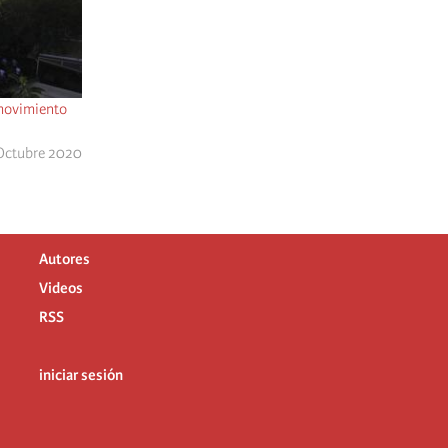
 movimiento
 Octubre 2020
Autores
Videos
RSS
iniciar sesión