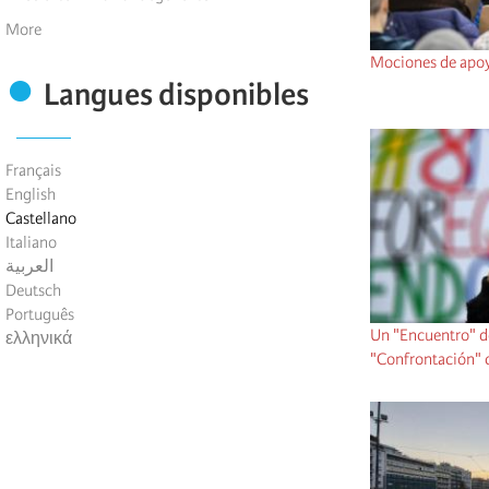
More
Mociones de apoy
Langues disponibles
Français
English
Castellano
Italiano
العربية
Deutsch
Português
Un "Encuentro" d
ελληνικά
"Confrontación" 