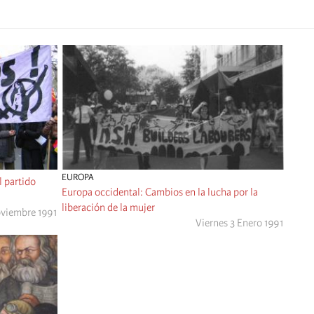
EUROPA
l partido
Europa occidental: Cambios en la lucha por la
liberación de la mujer
oviembre 1991
Viernes 3 Enero 1991