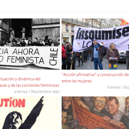
“Acción afirmativa” y construcción de
ituación y dinámica del
entre las mujeres
as y de las corrientes feministas
Viernes 1 N
Viernes 1 Noviembre 1991