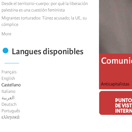
Desde el territorio-cuerpo: por qué la liberación
palestina es una cuestión feminista
Migrantes torturados: Túnez acusado; la UE, su
cómplice
More
Langues disponibles
Comunic
Français
English
Anticapitalistas
Castellano
Italiano
العربية
Deutsch
Português
ελληνικά