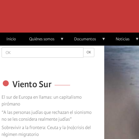
Skip
to
main
content
Inicio
Quiénes somos
Documentos
Noticias
OK
OK
Viento Sur
El sur de Europa en llamas: un capitalismo
pirómano
“A las personas judías que rechazan el sionismo
no se les considera realmente judías”
Sobrevivir a la frontera: Ceuta y la (no)crisis del
régimen migratorio