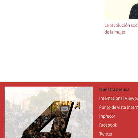
La revolución soci
de la mujer
Pagination
Nuestra prensa
International Viewp
Punto de vista inter
Inprecor
Facebook
Twitter