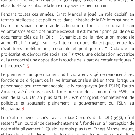
et a adopté sans critique la ligne du gouvernement cubain.
Pendant toutes ces années, Ernst Mandel a joué un rôle décisif, en
termes intellectuels et politiques, dans l'histoire de la IV
e
Internationale
.
Livio lui vouait une grande admiration, tout en critiquant son
volontarisme et son optimisme excessif. Il est l'auteur principal de deux
documents clés de la QI : “ Dynamique de la révolution mondiale
aujourd'hui ” (1963), sur les interconnexions dialectiques entre les
révolutions prolétarienne, coloniale et politique, et “ Dictature du
prolétariat et démocratie socialiste ” (1979), une déclaration novatrice
qui a rencontré une opposition farouche de la part de certaines figures “
orthodoxes ”.
5
Le premier et unique moment où Livio a envisagé de renoncer à ses
fonctions de dirigeant de la IV
e
Internationale
a été en 1978, lorsqu'un
personnage peu recommandable, le Nicaraguayen (anti-FSLN) Fausto
Amador, a été admis, sous la forte pression de la minorité du SWP, au
sein de la QI. Un an plus tard, le SWP changeait complètement de
politique et soutenait pleinement le gouvernement du FSLN au
Nicaragua.
6
Le récit de Livio s'achève avec le 14e Congrès de la QI (1995), où il
ressent " un lourd air de désenchantement ", fondé sur la " perception de
notre affaiblissement ". Quelques mois plus tard, Ernest Mandel meurt,
et Livio lui rend le dernier salut lors des funérailles au cimetière du Père