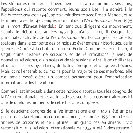
Les Mémoires commencent avec Livio (c'est ainsi que nous, ses amis,
l'appelions) qui raconte comment, jeune socialiste, il a adhéré à la
IV
e
Internationale
en 1948, après avoir discuté avec Ernest Mandel, et se
terminent avec le 14e Congrès mondial de la IV
e
Internationale
en 1995
et la mort d'Ernest Mandel.
2
En tant que dirigeant du mouvement,
depuis le début des années 1950 jusqu'à sa mort, il évoque les
principales activités de la IV
e
Internationale
, les congrès, les débats,
toujours dans le contexte des principaux événements historiques, de la
guerre de Corée à la chute du mur de Berlin. Comme le décrit Livio, il
s'agit d'une histoire de scissions et de réunifications (suivies de
nouvelles scissions), d'avancées et de régressions, d'intuitions brillantes
et de discussions byzantines, de luttes héroïques et de graves bévues.
Mais dans l'ensemble, du moins pour la majorité de ses membres, elle
n'a jamais cessé d'être un combat permanent pour l'émancipation
internationale des travailleurs.
Comme il est impossible dans cette notice d'aborder tous les congrès de
la IV
e
Internationale
, et les actions de ses sections, nous ne traiterons ici
que de quelques moments de cette histoire complexe.
Si le deuxième congrès de la IV
e
Internationale
en 1948 a été un pas
positif dans la refondation du mouvement, les années 1950 ont été des
années de scissions et de ruptures : un grand pas en arrière. Livio
reconnaît que la scission internationale de 1953 a été " désastreuse "