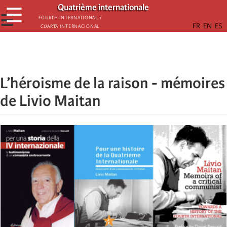
Aller
Quatrième internationale
☰
au
☰
Fourth International /
Cuarta Internacional
contenu
principal
L’héroisme de la raison - mémoires
de Livio Maitan