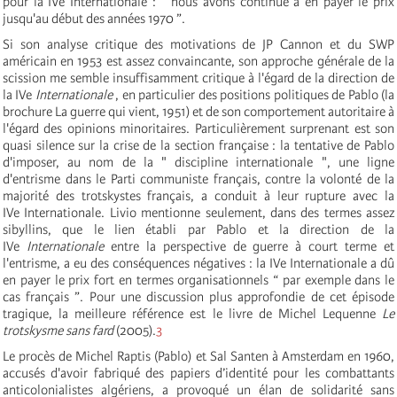
pour la IV
e
Internationale
: “ nous avons continué à en payer le prix
jusqu'au début des années 1970 ”.
Si son analyse critique des motivations de JP Cannon et du SWP
américain en 1953 est assez convaincante, son approche générale de la
scission me semble insuffisamment critique à l'égard de la direction de
la IV
e
Internationale
, en particulier des positions politiques de Pablo (la
brochure La guerre qui vient, 1951) et de son comportement autoritaire à
l'égard des opinions minoritaires. Particulièrement surprenant est son
quasi silence sur la crise de la section française : la tentative de Pablo
d'imposer, au nom de la " discipline internationale ", une ligne
d'entrisme dans le Parti communiste français, contre la volonté de la
majorité des trotskystes français, a conduit à leur rupture avec la
IV
e
Internationale
. Livio mentionne seulement, dans des termes assez
sibyllins, que le lien établi par Pablo et la direction de la
IV
e
Internationale
entre la perspective de guerre à court terme et
l'entrisme, a eu des conséquences négatives : la IV
e
Internationale
a dû
en payer le prix fort en termes organisationnels “ par exemple dans le
cas français ”. Pour une discussion plus approfondie de cet épisode
tragique, la meilleure référence est le livre de Michel Lequenne
Le
trotskysme sans fard
(2005).
3
Le procès de Michel Raptis (Pablo) et Sal Santen à Amsterdam en 1960,
accusés d'avoir fabriqué des papiers d’identité pour les combattants
anticolonialistes algériens, a provoqué un élan de solidarité sans