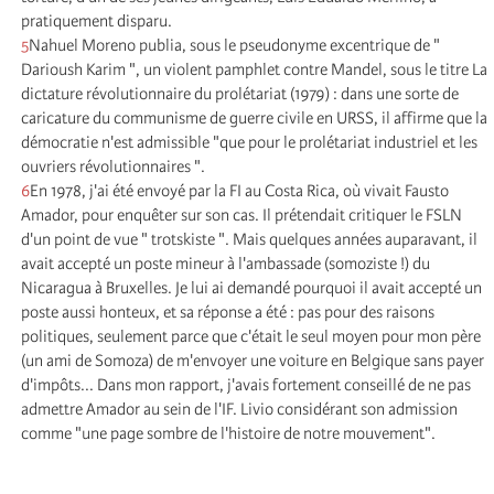
pratiquement disparu.
5
Nahuel Moreno publia, sous le pseudonyme excentrique de "
Darioush Karim ", un violent pamphlet contre Mandel, sous le titre La
dictature révolutionnaire du prolétariat (1979) : dans une sorte de
caricature du communisme de guerre civile en URSS, il affirme que la
démocratie n'est admissible "que pour le prolétariat industriel et les
ouvriers révolutionnaires ".
6
En 1978, j'ai été envoyé par la FI au Costa Rica, où vivait Fausto
Amador, pour enquêter sur son cas. Il prétendait critiquer le FSLN
d'un point de vue " trotskiste ". Mais quelques années auparavant, il
avait accepté un poste mineur à l'ambassade (somoziste !) du
Nicaragua à Bruxelles. Je lui ai demandé pourquoi il avait accepté un
poste aussi honteux, et sa réponse a été : pas pour des raisons
politiques, seulement parce que c'était le seul moyen pour mon père
(un ami de Somoza) de m'envoyer une voiture en Belgique sans payer
d'impôts... Dans mon rapport, j'avais fortement conseillé de ne pas
admettre Amador au sein de l'IF. Livio considérant son admission
comme "une page sombre de l'histoire de notre mouvement".