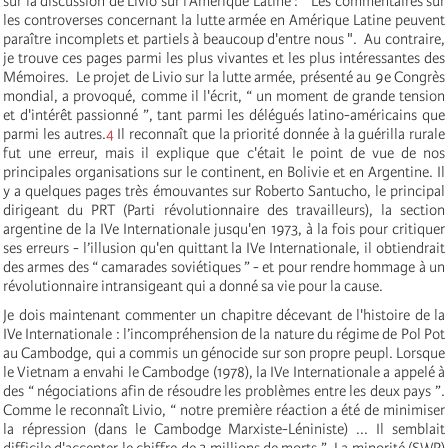
sur la discussion de Livio sur l'Amérique Latine : " Les commentaires sur
les controverses concernant la lutte armée en Amérique Latine peuvent
paraître incomplets et partiels à beaucoup d'entre nous ". Au contraire,
je trouve ces pages parmi les plus vivantes et les plus intéressantes des
Mémoires. Le projet de Livio sur la lutte armée, présenté au 9e Congrès
mondial, a provoqué, comme il l'écrit, “ un moment de grande tension
et d'intérêt passionné ”, tant parmi les délégués latino-américains que
parmi les autres.
4
Il reconnaît que la priorité donnée à la guérilla rurale
fut une erreur, mais il explique que c'était le point de vue de nos
principales organisations sur le continent, en Bolivie et en Argentine. Il
y a quelques pages très émouvantes sur Roberto Santucho, le principal
dirigeant du PRT (Parti révolutionnaire des travailleurs), la section
argentine de la IV
e
Internationale
jusqu'en 1973, à la fois pour critiquer
ses erreurs - l’illusion qu'en quittant la IV
e
Internationale
, il obtiendrait
des armes des “ camarades soviétiques ” - et pour rendre hommage à un
révolutionnaire intransigeant qui a donné sa vie pour la cause.
Je dois maintenant commenter un chapitre décevant de l'histoire de la
IV
e
Internationale
: l’incompréhension de la nature du régime de Pol Pot
au Cambodge, qui a commis un génocide sur son propre peupl. Lorsque
le Vietnam a envahi le Cambodge (1978), la IV
e
Internationale
a appelé à
des “ négociations afin de résoudre les problèmes entre les deux pays ”.
Comme le reconnaît Livio, “ notre première réaction a été de minimiser
la répression (dans le Cambodge Marxiste-Léniniste) ... Il semblait
difficile d'accepter le chiffre de 3 millions de morts ”. La minorité (SWP)