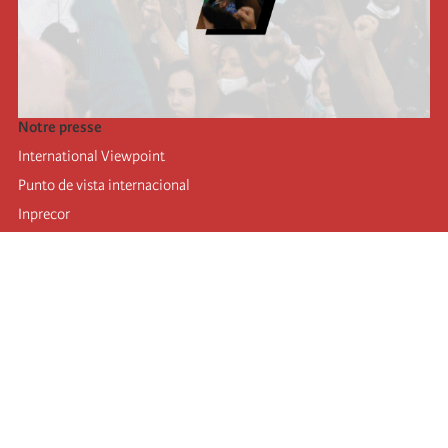
Notre presse
International Viewpoint
Punto de vista internacional
Inprecor
Facebook
Twitter
Mastodon
Telegram
L’Internationale
Dernier congrès de l’Internationale
Déclarations du bureau exécutif
Institut de formation (IIRE)