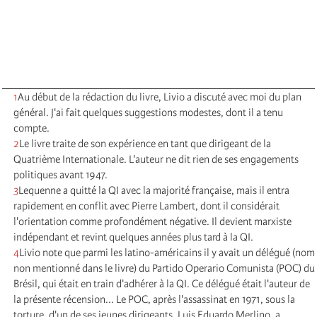
1
Au début de la rédaction du livre, Livio a discuté avec moi du plan
général. J'ai fait quelques suggestions modestes, dont il a tenu
compte.
2
Le livre traite de son expérience en tant que dirigeant de la
Quatrième Internationale. L'auteur ne dit rien de ses engagements
politiques avant 1947.
3
Lequenne a quitté la QI avec la majorité française, mais il entra
rapidement en conflit avec Pierre Lambert, dont il considérait
l'orientation comme profondément négative. Il devient marxiste
indépendant et revint quelques années plus tard à la QI.
4
Livio note que parmi les latino-américains il y avait un délégué (nom
non mentionné dans le livre) du Partido Operario Comunista (POC) du
Brésil, qui était en train d'adhérer à la QI. Ce délégué était l'auteur de
la présente récension... Le POC, après l'assassinat en 1971, sous la
torture, d'un de ses jeunes dirigeants, Luis Eduardo Merlino, a