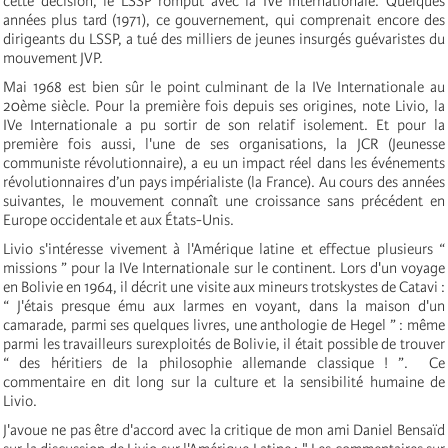
cette décision, le LSSP romput avec la IV
e
Internationale
. Quelques
années plus tard (1971), ce gouvernement, qui comprenait encore des
dirigeants du LSSP, a tué des milliers de jeunes insurgés guévaristes du
mouvement JVP.
Mai 1968 est bien sûr le point culminant de la
IV
e
Internationale
au
20ème siècle. Pour la première fois depuis ses origines, note Livio, la
IV
e
Internationale a pu sortir de son relatif isolement. Et pour la
première fois aussi, l'une de ses organisations, la JCR (Jeunesse
communiste révolutionnaire), a eu un impact réel dans les événements
révolutionnaires d’un pays impérialiste (la France). Au cours des années
suivantes, le mouvement connaît une croissance sans précédent en
Europe occidentale et aux États-Unis.
Livio s'intéresse vivement à l'Amérique latine et effectue plusieurs “
missions ” pour la IV
e
Internationale
sur le continent. Lors d'un voyage
en Bolivie en 1964, il décrit une visite aux mineurs trotskystes de Catavi :
“ J'étais presque ému aux larmes en voyant, dans la maison d'un
camarade, parmi ses quelques livres, une anthologie de Hegel ” : même
parmi les travailleurs surexploités de Bolivie, il était possible de trouver
“ des héritiers de la philosophie allemande classique ! ”. Ce
commentaire en dit long sur la culture et la sensibilité humaine de
Livio.
J'avoue ne pas être d'accord avec la critique de mon ami Daniel Bensaïd