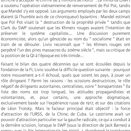
a soutenu l‘opération vietnamienne de renversement de Pol Pot, tandis
que Mandel s'y est opposé. Les arguments employés par les deux camps
étaient (à l'humble avis de ce chroniqueur) byzantins : Mandel estimait
que Pol Pot visait la “ destruction de la propriété privée " tandis que
Clark du SWP soutenait que les Khmers rouges avaient l'intention de
préserver le système capitaliste…. Une discussion purement
économiciste, alors qu'un génocide au nom du “ socialisme ” était en
train de se dérouler. Livio reconnaît que “ les Khmers rouges ont
perpétré l'un des pires massacres du 20ème siècle ”, mais sa critique de
la position de la QI à l'époque est très timide...
Faisant le bilan des quatre décennies qui se sont écoulées depuis la
fondation de la FI, Livio soulève la difficile question suivante : pourquoi
notre mouvement a-t-il échoué, quels que soient les pays, à jouer un
rôle dirigeant ? Parmi les raisons : les scissions destructrices, le rôle
négatif de dirigeants autoritaires, centralistes, voire " bonapartistes " (la
liste des noms est trop longue), les attitudes propagandistes et
volontaristes, et, pour certains, une approche dogmatique,
exclusivement basée sur l'expérience russe de 1917, et sur des citations
de Léon Trotsky. Mais le facteur principal était objectif : la force
d'attraction de l'URSS, de la Chine, de Cuba. Le castrisme avait un
pouvoir d'attraction particulier sur la gauche radicale, ce qui a conduit à
la dernière scission, lorsque le SWP (sous la direction de Jack Barnes) a
rompu avec la IV
e
Internationale
(en 1990), a abandonné le trotskysme