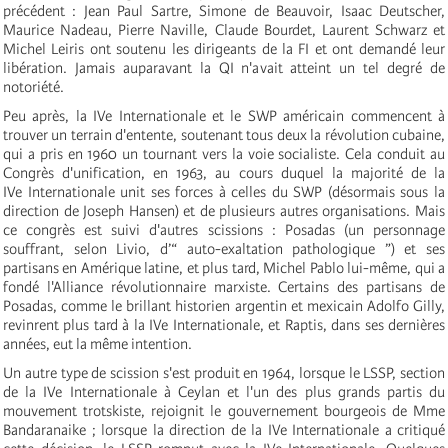
précédent : Jean Paul Sartre, Simone de Beauvoir, Isaac Deutscher,
Maurice Nadeau, Pierre Naville, Claude Bourdet, Laurent Schwarz et
Michel Leiris ont soutenu les dirigeants de la FI et ont demandé leur
libération. Jamais auparavant la QI n'avait atteint un tel degré de
notoriété.
Peu après, la IV
e
Internationale
et le SWP américain commencent à
trouver un terrain d'entente, soutenant tous deux la révolution cubaine,
qui a pris en 1960 un tournant vers la voie socialiste. Cela conduit au
Congrès d'unification, en 1963, au cours duquel la majorité de la
IV
e
Internationale
unit ses forces à celles du SWP (désormais sous la
direction de Joseph Hansen) et de plusieurs autres organisations. Mais
ce congrès est suivi d'autres scissions : Posadas (un personnage
souffrant, selon Livio, d’“ auto-exaltation pathologique ”) et ses
partisans en Amérique latine, et plus tard, Michel Pablo lui-même, qui a
fondé l'Alliance révolutionnaire marxiste. Certains des partisans de
Posadas, comme le brillant historien argentin et mexicain Adolfo Gilly,
revinrent plus tard à la IV
e
Internationale
, et Raptis, dans ses dernières
années, eut la même intention.
Un autre type de scission s'est produit en 1964, lorsque le LSSP, section
de la IV
e
Internationale
à Ceylan et l'un des plus grands partis du
mouvement trotskiste, rejoignit le gouvernement bourgeois de Mme
Bandaranaike ; lorsque la direction de la IV
e
Internationale
a critiqué