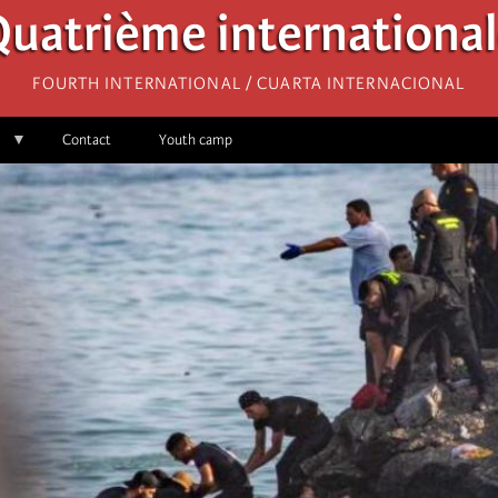
uatrième internationa
Fourth International / Cuarta Internacional
Contact
Youth camp