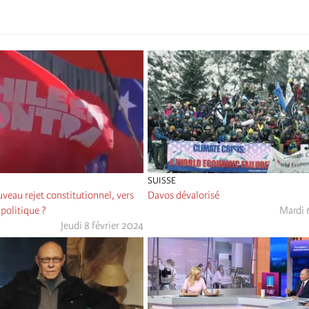
SUISSE
ouveau rejet constitutionnel, vers
Davos dévalorisé
politique ?
Mardi 
Jeudi 8 février 2024