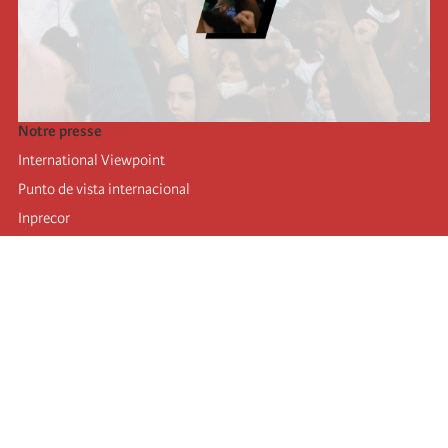
Notre presse
International Viewpoint
Punto de vista internacional
Inprecor
Facebook
Twitter
Mastodon
Telegram
L’Internationale
Dernier congrès de l’Internationale
Déclarations du bureau exécutif
Institut de formation (IIRE)