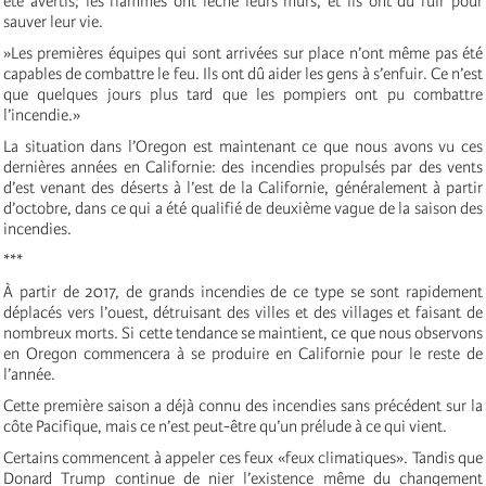
été avertis; les flammes ont léché leurs murs, et ils ont dû fuir pour
sauver leur vie.
»Les premières équipes qui sont arrivées sur place n’ont même pas été
capables de combattre le feu. Ils ont dû aider les gens à s’enfuir. Ce n’est
que quelques jours plus tard que les pompiers ont pu combattre
l’incendie.»
La situation dans l’Oregon est maintenant ce que nous avons vu ces
dernières années en Californie: des incendies propulsés par des vents
d’est venant des déserts à l’est de la Californie, généralement à partir
d’octobre, dans ce qui a été qualifié de deuxième vague de la saison des
incendies.
***
À partir de 2017, de grands incendies de ce type se sont rapidement
déplacés vers l’ouest, détruisant des villes et des villages et faisant de
nombreux morts. Si cette tendance se maintient, ce que nous observons
en Oregon commencera à se produire en Californie pour le reste de
l’année.
Cette première saison a déjà connu des incendies sans précédent sur la
côte Pacifique, mais ce n’est peut-être qu’un prélude à ce qui vient.
Certains commencent à appeler ces feux «feux climatiques». Tandis que
Donard Trump continue de nier l’existence même du changement