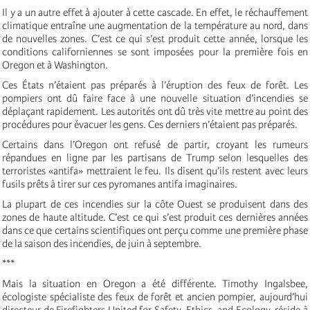
Il y a un autre effet à ajouter à cette cascade. En effet, le réchauffement
climatique entraîne une augmentation de la température au nord, dans
de nouvelles zones. C’est ce qui s’est produit cette année, lorsque les
conditions californiennes se sont imposées pour la première fois en
Oregon et à Washington.
Ces États n’étaient pas préparés à l’éruption des feux de forêt. Les
pompiers ont dû faire face à une nouvelle situation d’incendies se
déplaçant rapidement. Les autorités ont dû très vite mettre au point des
procédures pour évacuer les gens. Ces derniers n’étaient pas préparés.
Certains dans l’Oregon ont refusé de partir, croyant les rumeurs
répandues en ligne par les partisans de Trump selon lesquelles des
terroristes «antifa» mettraient le feu. Ils disent qu’ils restent avec leurs
fusils prêts à tirer sur ces pyromanes antifa imaginaires.
La plupart de ces incendies sur la côte Ouest se produisent dans des
zones de haute altitude. C’est ce qui s’est produit ces dernières années
dans ce que certains scientifiques ont perçu comme une première phase
de la saison des incendies, de juin à septembre.
***
Mais la situation en Oregon a été différente. Timothy Ingalsbee,
écologiste spécialiste des feux de forêt et ancien pompier, aujourd’hui
directeur de Firefighters United for Safety, Ethics, and Ecology, réside à