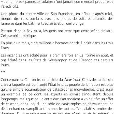
– de nombreux panneaux solaires n’ont jamais commencé à produire de
l’électricité.
Une photo du centre-ville de San Francisco, en début d’après-midi,
montre des rues sombres avec des phares de voitures allumés, des
lumières dans les bâtiments éclairés et un ciel orange.
Partout dans la Bay Area, les gens ont remarqué cette scène sinistre.
Cela semblait biblique.
En plus d’un mois, cinq millions d’hectares ont déjà brûlé dans les trois
États.
Les incendies ont éclaté pour la première fois en Californie en août, et
ont éclaté dans les États de Washington et de l’Oregon ces derniers
jours.
***
Concernant la Californie, un article du
New York Times
déclarait: «La
crise à laquelle est confronté l’État le plus peuplé de la nation est plus
qu’une simple accumulation de catastrophes individuelles. C’est aussi
un exemple de ce dont les experts en climat s’inquiètent depuis
longtemps, mais que peu d’entre eux s’attendaient à voir si tôt: un effet
de cascade, dans lequel une série de catastrophes se chevauchent, se
déclenchant ou s’amplifiant les unes les autres. “Vous faites tomber des
dominos d’une manière que les Américains n’ont jamais imaginée”, a