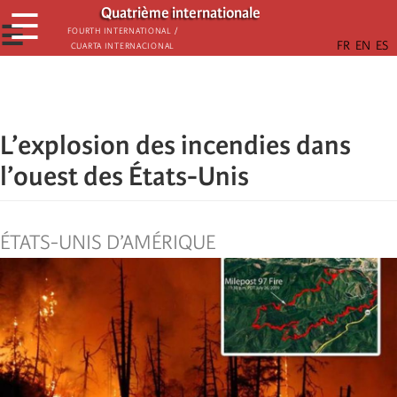
Aller
Quatrième internationale
☰
au
☰
Fourth International /
Cuarta Internacional
contenu
principal
L’explosion des incendies dans
l’ouest des États-Unis
ÉTATS-UNIS D’AMÉRIQUE