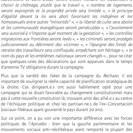
choisir le chômage, plutôt que le travail »
,
« nombre de logements
seront expropriés et la propriété privée sera limitée »
,
« le principe
d’égalité devant la loi sera aboli favorisant les indigènes et les
homosexuels entre autres “minorités” »
,
« la liberté de culte sera abolie
et les communautés évangéliques seront persécutées »
,
« l’avortement
sera autorisé à n’importe quel moment de la gestation »
,
« les contrôles
migratoires aux frontières seront levés »
,
« les criminels seront protégés
judiciairement au détriment des victimes »
,
« l’épargne des fonds de
retraite des travailleurs sera confisquée, empêchant son héritage »
,
« le
nom du pays et les emblèmes nationaux seront changés »
… pour ne citer
que quelques-unes des déclarations qui sont apparues dans le temps
d’antenne TV obligatoire durant la campagne.
Plus que la variété des
fakes
de la campagne du
Rechazo
, il est
important de souligner la réelle capacité de planification stratégique de
la droite. Ces dirigeant.e.s ont aussi habilement opté pour une
campagne qui se disait favorable au changement constitutionnel mais
pas à
cette
nouvelle constitution là, trouvant ainsi des allié.e.s au centre
de l’échiquier politique et chez les partisan.ne.s de l’ex-
Concertación
(sociaux-libéraux ayant gouverné le pays durant 20 ans).
Sur ce point, on a pu voir une importante différence avec les forces
politiques de l’
Apruebo
: bien que la gauche parlementaire et les
mouvements sociaux anti-néolibéraux aient remporté la plupart des