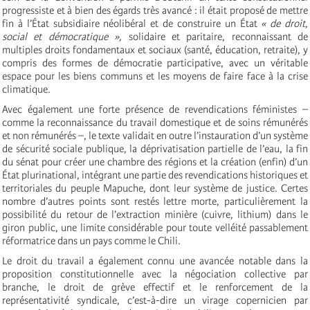
progressiste et à bien des égards très avancé : il était proposé de mettre
fin à l’État subsidiaire néolibéral et de construire un État
« de droit,
social et démocratique »,
solidaire et paritaire, reconnaissant de
multiples droits fondamentaux et sociaux (santé, éducation, retraite), y
compris des formes de démocratie participative, avec un véritable
espace pour les biens communs et les moyens de faire face à la crise
climatique.
Avec également une forte présence de revendications féministes –
comme la reconnaissance du travail domestique et de soins rémunérés
et non rémunérés –, le texte validait en outre l’instauration d’un système
de sécurité sociale publique, la déprivatisation partielle de l’eau, la fin
du sénat pour créer une chambre des régions et la création (enfin) d’un
État plurinational, intégrant une partie des revendications historiques et
territoriales du peuple Mapuche, dont leur système de justice. Certes
nombre d’autres points sont restés lettre morte, particulièrement la
possibilité du retour de l’extraction minière (cuivre, lithium) dans le
giron public, une limite considérable pour toute velléité passablement
réformatrice dans un pays comme le Chili.
Le droit du travail a également connu une avancée notable dans la
proposition constitutionnelle avec la négociation collective par
branche, le droit de grève effectif et le renforcement de la
représentativité syndicale, c’est-à-dire un virage copernicien par