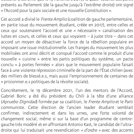
présents au Parlement (de la gauche jusqu’à l’extrême droite) ont signé
« l’Accord pour la paix sociale et une nouvelle Constitution ».
Cet accord a divisé le
Frente Amplio
(coalition de gauche parlementaire,
en partie issue du mouvement étudiant, créée en 2017), entre celles et
ceux qui soutenaient l’accord et une « nécessaire » canalisation des
luttes en cours, et celles et ceux qui voyaient – à juste titre – dans cet
accord un moyen de désactiver la force de la rébellion populaire en
imposant une issue institutionnelle. Les franges du mouvement les plus
mobilisées ont ainsi décrit et conspué l’accord comme le produit d’une
nouvelle « cuisine » entre les partis politiques du système, un pacte
conclu « à portes fermées » alors que le mouvement populaire faisait
face à une violente répression criminelle de la part de l’État chilien (avec
des milliers de blessé.e.s, mais aussi l’emprisonnement de centaines de
« prisionnier.e.s politiques de la révolte sociale).
Concrètement, le 19 décembre 2021, l’un des mentors de l’Accord,
Gabriel Boric a été élu président du Chili à la tête d’une alliance
(
Apruebo Dignidad
) formée par sa coalition, le
Frente Amplio
et le Parti
communiste. Cette élection de l’ancien leader étudiant semblait
confirmer, indirectement et dans les urnes, une forte volonté de
changement social, même si sur la base d’un programme de centre-
gauche très modéré et en affrontant Antonio Kast, le candidat de l’ultra-
droite qui lui traduisait une revendication
« d’ordre »
avec des accents