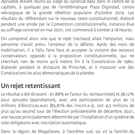
Apruebo
] étaient réunis au siège du syndicat Bata dans le centre de la
capitale, à quelques pas de l’emblématique Plaza Dignidad, centre
névralgique de la grande rébellion populaire d’octobre 2019. Les
résultats du référendum sur le nouveau texte constitutionnel, élaboré
pendant une année par la Convention constitutionnelle, instance élue
au suffrage universel en mai 2021, ont commencé à tomber à 18 heures.
On comprend alors vite que le rejet (
rechazo
) allait l’emporter, mais
personne n’avait prévu l’ampleur de la défaite. Après des mois de
mobilisation, il a fallu faire face et accepter la victoire des secteurs
conservateurs opposés à la proposition constitutionnelle, qui ne
cherchait rien de moins qu’à mettre fin à la Constitution de 1980,
élaborée pendant la dictature de Pinochet, et à instaurer une des
Constitutions les plus démocratiques de la planète.
Un rejet retentissant
Le résultat a été écrasant : 61,88% en faveur du
rechazo
(rejet) et 38,12%
pour
apruebo
(approbation), avec une participation de plus de 13
millions d’électrices.eurs (85,81% des inscrit.e.s), soit 4,5 millions de
plus qu’au second tour de l’élection présidentielle de décembre 2021,
une hausse principalement déterminée par l’installation d’un système de
vote obligatoire avec inscription automatique.
Dans la région de Magallanes, à l’extrême sud, où vit la famille du