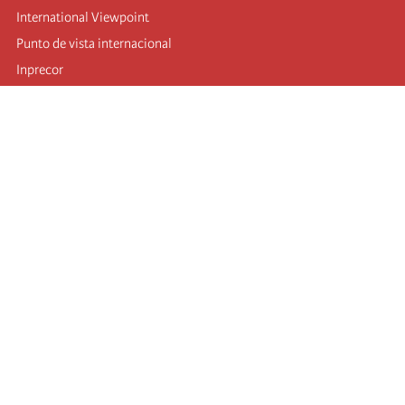
International Viewpoint
Punto de vista internacional
Inprecor
Facebook
Twitter
Mastodon
Telegram
L’Internationale
Dernier congrès de l’Internationale
Déclarations du bureau exécutif
Institut de formation (IIRE)
Jeunes
Auteurs
Vidéos
Flux RSS