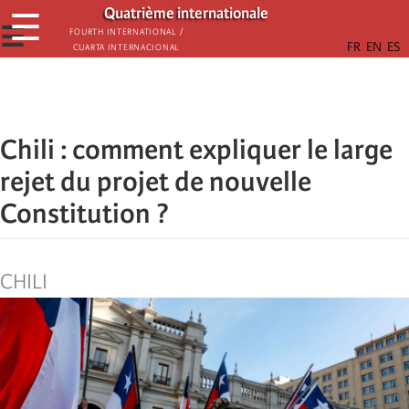
Aller
Quatrième internationale
☰
au
☰
Fourth International /
Cuarta Internacional
contenu
principal
Chili : comment expliquer le large
rejet du projet de nouvelle
Constitution ?
CHILI