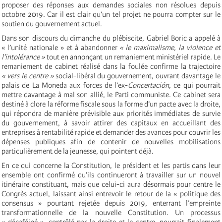
proposer des réponses aux demandes sociales non résolues depuis
octobre 2019. Car il est clair qu’un tel projet ne pourra compter sur le
soutien du gouvernement actuel.
Dans son discours du dimanche du plébiscite, Gabriel Boric a appelé à
« l’unité nationale » et à abandonner
« le maximalisme, la violence et
l’intolérance »
tout en annonçant un remaniement ministériel rapide. Le
remaniement de cabinet réalisé dans la foulée confirme la trajectoire
« vers le centre »
social-libéral du gouvernement, ouvrant davantage le
palais de La Moneda aux forces de l’ex-
Concertación
, ce qui pourrait
mettre davantage à mal son allié, le Parti communiste. Ce cabinet sera
destiné à clore la réforme fiscale sous la forme d’un pacte avec la droite,
qui répondra de manière prévisible aux priorités immédiates de survie
du gouvernement, à savoir attirer des capitaux en accueillant des
entreprises à rentabilité rapide et demander des avances pour couvrir les
dépenses publiques afin de contenir de nouvelles mobilisations
particulièrement de la jeunesse, qui pointent déjà.
En ce qui concerne la Constitution, le président et les partis dans leur
ensemble ont confirmé qu’ils continueront à travailler sur un nouvel
itinéraire constituant, mais que celui-ci aura désormais pour centre le
Congrès actuel, laissant ainsi entrevoir le retour de la « politique des
consensus » pourtant rejetée depuis 2019, enterrant l’empreinte
transformationnelle de la nouvelle Constitution. Un processus
« décaféiné », contrôlé par la droite et le centre, pourrait finalement