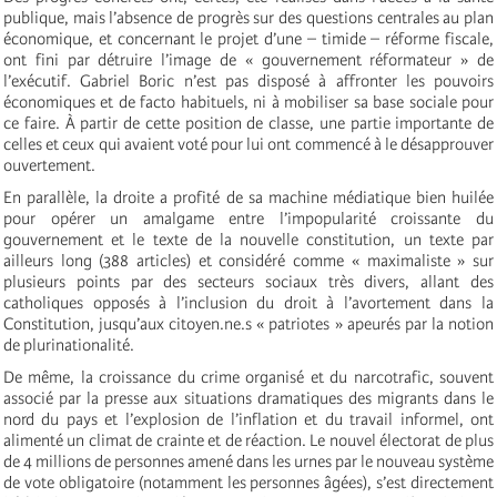
publique, mais l’absence de progrès sur des questions centrales au plan
économique, et concernant le projet d’une – timide – réforme fiscale,
ont fini par détruire l’image de « gouvernement réformateur » de
l’exécutif. Gabriel Boric n’est pas disposé à affronter les pouvoirs
économiques et de facto habituels, ni à mobiliser sa base sociale pour
ce faire. À partir de cette position de classe, une partie importante de
celles et ceux qui avaient voté pour lui ont commencé à le désapprouver
ouvertement.
En parallèle, la droite a profité de sa machine médiatique bien huilée
pour opérer un amalgame entre l’impopularité croissante du
gouvernement et le texte de la nouvelle constitution, un texte par
ailleurs long (388 articles) et considéré comme « maximaliste » sur
plusieurs points par des secteurs sociaux très divers, allant des
catholiques opposés à l’inclusion du droit à l’avortement dans la
Constitution, jusqu’aux citoyen.ne.s « patriotes » apeurés par la notion
de plurinationalité.
De même, la croissance du crime organisé et du narcotrafic, souvent
associé par la presse aux situations dramatiques des migrants dans le
nord du pays et l’explosion de l’inflation et du travail informel, ont
alimenté un climat de crainte et de réaction. Le nouvel électorat de plus
de 4 millions de personnes amené dans les urnes par le nouveau système
de vote obligatoire (notamment les personnes âgées), s’est directement