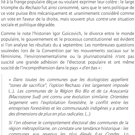
lié à la frange populaire déçue ou voulant exprimer leur colère : le large
triomphe du
Rechazo
fut ainsi consommé, sans que le sens politique de
ce vote puisse être mécaniquement et unanimement considéré comme
un vote en faveur de la droite, mais souvent plus
contre
une situation
sociale et politique dégradée.
Comme le note l’historien Igor Goicovich, le divorce entre le monde
populaire, le gouvernement et le processus constitutionnel est évident
si l’on analyse les résultats du 4 septembre. Les nombreuses questions
soulevées lors de la Convention par les mouvements sociaux sur le
féminisme, l’environnementalisme ou la plurinationalité n’ont pas
suscité une grande adhésion de l’électorat populaire et ont même
suscité de l’incompréhension dans le pays
« d’en bas »
:
« Dans toutes les communes que les écologistes appellent
“zones de sacrifice”, l’option
Rechazo
s’est largement imposée
(…).
Les communes de la Région Bio Bío et de La Araucanía
(Macrozone Sud) ont connu une évolution similaire. Orientées
largement vers l’exploitation forestière, le conflit entre les
entreprises forestières et les communautés indigènes y a atteint
des dimensions de plus en plus radicales.
(…)
Si l’on observe le comportement électoral des communes de la
région métropolitaine, on constate une tendance historique : les
communes aux revenus les plus élevés (Las Condes, Lo