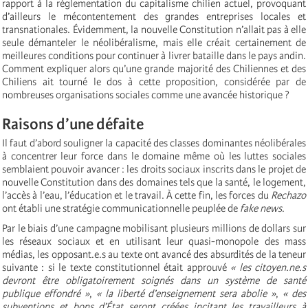
rapport à la réglementation du capitalisme chilien actuel, provoquant
d’ailleurs le mécontentement des grandes entreprises locales et
transnationales. Évidemment, la nouvelle Constitution n’allait pas à elle
seule démanteler le néolibéralisme, mais elle créait certainement de
meilleures conditions pour continuer à livrer bataille dans le pays andin.
Comment expliquer alors qu’une grande majorité des Chiliennes et des
Chiliens ait tourné le dos à cette proposition, considérée par de
nombreuses organisations sociales comme une avancée historique ?
Raisons d’une défaite
Il faut d’abord souligner la capacité des classes dominantes néolibérales
à concentrer leur force dans le domaine même où les luttes sociales
semblaient pouvoir avancer : les droits sociaux inscrits dans le projet de
nouvelle Constitution dans des domaines tels que la santé, le logement,
l’accès à l’eau, l’éducation et le travail. À cette fin, les forces du
Rechazo
ont établi une stratégie communicationnelle peuplée de
fake news
.
Par le biais d’une campagne mobilisant plusieurs millions de dollars sur
les réseaux sociaux et en utilisant leur quasi-monopole des mass
médias, les opposant.e.s au texte ont avancé des absurdités de la teneur
suivante : si le texte constitutionnel était approuvé
« les citoyen.ne.s
devront être obligatoirement soignés dans un système de santé
publique effondré »
,
« la liberté d’enseignement sera abolie »
,
« des
subventions et bons d’État seront créées incitant les travailleurs à