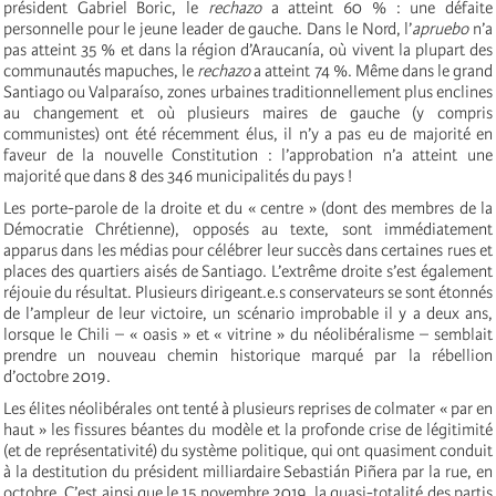
président Gabriel Boric, le
rechazo
a atteint 60 % : une défaite
personnelle pour le jeune leader de gauche. Dans le Nord, l’
apruebo
n’a
pas atteint 35 % et dans la région d’Araucanía, où vivent la plupart des
communautés mapuches, le
rechazo
a atteint 74 %. Même dans le grand
Santiago ou Valparaíso, zones urbaines traditionnellement plus enclines
au changement et où plusieurs maires de gauche (y compris
communistes) ont été récemment élus, il n’y a pas eu de majorité en
faveur de la nouvelle Constitution : l’approbation n’a atteint une
majorité que dans 8 des 346 municipalités du pays !
Les porte-parole de la droite et du « centre » (dont des membres de la
Démocratie Chrétienne), opposés au texte, sont immédiatement
apparus dans les médias pour célébrer leur succès dans certaines rues et
places des quartiers aisés de Santiago. L’extrême droite s’est également
réjouie du résultat. Plusieurs dirigeant.e.s conservateurs se sont étonnés
de l’ampleur de leur victoire, un scénario improbable il y a deux ans,
lorsque le Chili – « oasis » et « vitrine » du néolibéralisme – semblait
prendre un nouveau chemin historique marqué par la rébellion
d’octobre 2019.
Les élites néolibérales ont tenté à plusieurs reprises de colmater « par en
haut » les fissures béantes du modèle et la profonde crise de légitimité
(et de représentativité) du système politique, qui ont quasiment conduit
à la destitution du président milliardaire Sebastián Piñera par la rue, en
octobre. C’est ainsi que le 15 novembre 2019, la quasi-totalité des partis