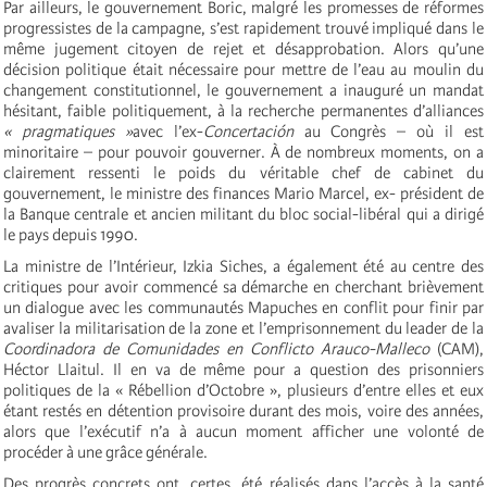
Par ailleurs, le gouvernement Boric, malgré les promesses de réformes
progressistes de la campagne, s’est rapidement trouvé impliqué dans le
même jugement citoyen de rejet et désapprobation. Alors qu’une
décision politique était nécessaire pour mettre de l’eau au moulin du
changement constitutionnel, le gouvernement a inauguré un mandat
hésitant, faible politiquement, à la recherche permanentes d’alliances
« pragmatiques »
avec l’ex-
Concertación
au Congrès – où il est
minoritaire – pour pouvoir gouverner. À de nombreux moments, on a
clairement ressenti le poids du véritable chef de cabinet du
gouvernement, le ministre des finances Mario Marcel, ex- président de
la Banque centrale et ancien militant du bloc social-libéral qui a dirigé
le pays depuis 1990.
La ministre de l’Intérieur, Izkia Siches, a également été au centre des
critiques pour avoir commencé sa démarche en cherchant brièvement
un dialogue avec les communautés Mapuches en conflit pour finir par
avaliser la militarisation de la zone et l’emprisonnement du leader de la
Coordinadora de Comunidades en Conflicto Arauco-Malleco
(CAM),
Héctor Llaitul. Il en va de même pour a question des prisonniers
politiques de la « Rébellion d’Octobre », plusieurs d’entre elles et eux
étant restés en détention provisoire durant des mois, voire des années,
alors que l’exécutif n’a à aucun moment afficher une volonté de
procéder à une grâce générale.
Des progrès concrets ont, certes, été réalisés dans l’accès à la santé