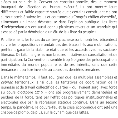
sièges au sein de la Convention constitutionnelle, dès le moment
inaugural de l’élection du bureau exécutif, ils ont montré leurs
différences et faible capacité stratégique ; certains constituant.e.s ont
surtout semblé suivre les us et coutumes du Congrès chilien discrédité,
alimentant un image désastreuse dans l’opinion publique. Les listes
d’indépendant.e.s ont aussi connu plusieurs revers et un scandale qui
s’est soldé par la démission d’un élu de la « liste du peuple ».
Parallèlement, les forces du centre-gauche se sont montrées réticentes à
suivre les propositions refondatrices des élu.e.s liés aux mobilisations,
préférant garantir la stabilité étatique et les accords avec les sociaux-
libéraux. De fait, malgré les nombreuses initiatives de consultation et de
participation, la Convention a semblé trop éloignée des préoccupations
immédiates du monde populaire et de ses intérêts, sans que cette
tendance ait pu être inversée au cours des dernières semaines.
Dans le même temps, il faut souligner que les multiples assemblées et
cabildo
territoriaux, ainsi que les tentatives de coordination de la
jeunesse et de travail collectif de quartier – qui avaient surgi avec force
au cours d’octobre 2019 – ont été progressivement démantelées et
perdues de la force, tant par l’effet des politiques institutionnelles et
électorales que par la répression étatique continue. Dans un second
temps, la pandémie, le couvre-feu et la crise économique ont jeté une
chappe de plomb, de plus, sur la dynamique des luttes.