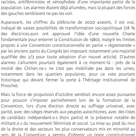
racistes, antiféministes et xénophobes d’une importante partie de la
population. Les alarmes étaient déjà allumées, mais la plupart des forces
des gauches semblaient ne pas les voir.
Auparavant, les chiffres du plébiscite de 2020 avaient, il est vrai,
indiqué de vastes possibilités de transformation sociopolitique (78 %
des électrices.eurs ont approuvé l’idée d’une nouvelle Charte
fondamentale pour enterrer la Constitution de 1980), malgré les limites
propres à une Convention constitutionnelle en partie « réglementée »
par les anciens partis du Congrès (en imposant notamment une majorité
qualifiée des 2/3 pour toute adoption d’un nouvel article). D’autres
alarmes s’allument pourtant également à ce moment-là : près de la
moitié des Chilien.ne.s ne s’est pas mobilisée pas dans les urnes,
notamment dans les quartiers populaires, pour ce vote pourtant
historique qui devant fermer la porte à l’héritage institutionnel de
Pinochet.
Mais la force de propulsion d’octobre semblait encore assez puissante
pour pouvoir s’imposer partiellement lors de la formation de la
Convention, lors d’une élection directe au suffrage universel, avec
parité, avec des sièges réservés aux peuples autochtones, avec des listes
de candidats indépendant.e.s (hors partis) et la présence notable de
militant.e.s du mouvement féministe et social. La mise au pied du mur
de la droite et des secteurs les plus conservateurs mis en minorité au
sein de la Convention a permis d’obtenir un texte constitutionnel