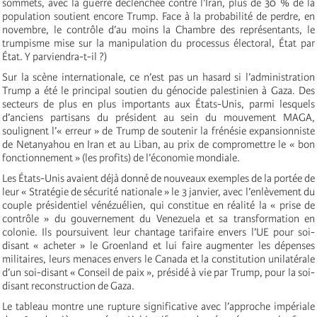
sommets, avec la guerre déclenchée contre l’Iran, plus de 30 % de la
population soutient encore Trump. Face à la probabilité de perdre, en
novembre, le contrôle d’au moins la Chambre des représentants, le
trumpisme mise sur la manipulation du processus électoral, État par
État. Y parviendra-t-il ?)
Sur la scène internationale, ce n’est pas un hasard si l’administration
Trump a été le principal soutien du génocide palestinien à Gaza. Des
secteurs de plus en plus importants aux États-Unis, parmi lesquels
d’anciens partisans du président au sein du mouvement MAGA,
soulignent l’« erreur » de Trump de soutenir la frénésie expansionniste
de Netanyahou en Iran et au Liban, au prix de compromettre le « bon
fonctionnement » (les profits) de l’économie mondiale.
Les États-Unis avaient déjà donné de nouveaux exemples de la portée de
leur « Stratégie de sécurité nationale » le 3 janvier, avec l’enlèvement du
couple présidentiel vénézuélien, qui constitue en réalité la « prise de
contrôle » du gouvernement du Venezuela et sa transformation en
colonie. Ils poursuivent leur chantage tarifaire envers l’UE pour soi-
disant « acheter » le Groenland et lui faire augmenter les dépenses
militaires, leurs menaces envers le Canada et la constitution unilatérale
d’un soi-disant « Conseil de paix », présidé à vie par Trump, pour la soi-
disant reconstruction de Gaza.
Le tableau montre une rupture significative avec l’approche impériale