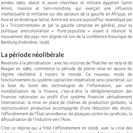
années 1960, séduit le jeune chercheur et militant égyptien Samir
Amim, maoïste et tiers-mondiste, qui exerçait une influence
intellectuelle et militante sur des secteurs de la gauche en Afrique, en
Asie et en Amérique latine. Amim est encore aujourd’hui revendiqué par
la « Tricontinentale» et par la gauche campiste en général, pour sa
politique anticolonialiste «
front-populiste
» visant à relancer le
mouvement des pays non alignés né lors de la conférence historique de
Bandung (Indonésie, 1956).
La période néolibérale
Revenons à la périodisation : avec les victoires de Thatcher en 1979 et de
Reagan en 1980, commence la période de pleine mise en œuvre du
régime néolibéral à travers le monde. Ce nouveau mode de
fonctionnement du système capitaliste-impérialiste sera caractérisé, sur
la base du bond des technologies de l’information, par une
mondialisation de la finance, c’est-à-dire la déréglementation des
finances nationales au profit d’un système financier véritablement
international, la mise en place de chaînes de production globales, la
restructuration productive accompagnée d’une réduction des droits,
l’effondrement de l’État-providence, les attaques contre les syndicats, la
délocalisation de l’industrie vers l’Asie.
C’est ce régime qui a frôlé l’effondrement en 2008, avec la crise des