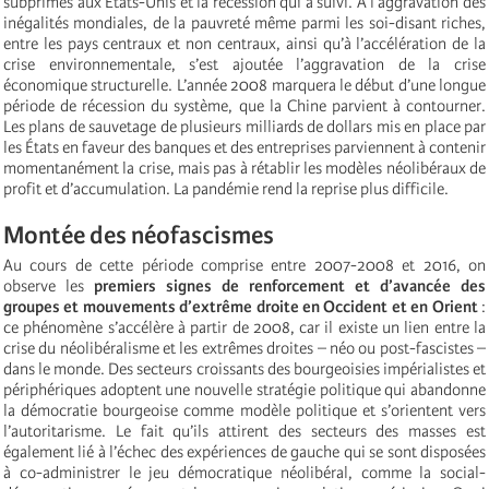
subprimes aux États-Unis et la récession qui a suivi. À l’aggravation des
inégalités mondiales, de la pauvreté même parmi les soi-disant riches,
entre les pays centraux et non centraux, ainsi qu’à l’accélération de la
crise environnementale, s’est ajoutée l’aggravation de la crise
économique structurelle. L’année 2008 marquera le début d’une longue
période de récession du système, que la Chine parvient à contourner.
Les plans de sauvetage de plusieurs milliards de dollars mis en place par
les États en faveur des banques et des entreprises parviennent à contenir
momentanément la crise, mais pas à rétablir les modèles néolibéraux de
profit et d’accumulation. La pandémie rend la reprise plus difficile.
Montée des néofascismes
Au cours de cette période comprise entre 2007-2008 et 2016, on
observe les
premiers signes de renforcement et d’avancée des
groupes et mouvements d’extrême droite en Occident et en Orient
:
ce phénomène s’accélère à partir de 2008, car il existe un lien entre la
crise du néolibéralisme et les extrêmes droites – néo ou post-fascistes –
dans le monde. Des secteurs croissants des bourgeoisies impérialistes et
périphériques adoptent une nouvelle stratégie politique qui abandonne
la démocratie bourgeoise comme modèle politique et s’orientent vers
l’autoritarisme. Le fait qu’ils attirent des secteurs des masses est
également lié à l’échec des expériences de gauche qui se sont disposées
à co-administrer le jeu démocratique néolibéral, comme la social-