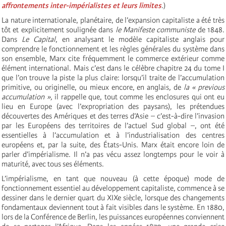
affrontements inter-impérialistes et leurs limites
.)
La nature internationale, planétaire, de l’expansion capitaliste a été très
tôt et explicitement soulignée dans
le Manifeste communiste
de 1848.
Dans
Le Capital
, en analysant le modèle capitaliste anglais pour
comprendre le fonctionnement et les règles générales du système dans
son ensemble, Marx cite fréquemment le commerce extérieur comme
élément international. Mais c’est dans le célèbre chapitre 24 du tome I
que l’on trouve la piste la plus claire: lorsqu’il traite de l’accumulation
primitive, ou originelle, ou mieux encore, en anglais
,
de
la « previous
accumulation »,
il rappelle que, tout comme les enclosures qui ont eu
lieu en Europe (avec l’expropriation des paysans), les prétendues
découvertes des Amériques et des terres d’Asie – c’est-à-dire l’invasion
par les Européens des territoires de l’actuel Sud global –, ont été
essentielles à l’accumulation et à l’industrialisation des centres
européens et, par la suite, des États-Unis. Marx était encore loin de
parler d’impérialisme. Il n’a pas vécu assez longtemps pour le voir à
maturité, avec tous ses éléments.
L’impérialisme, en tant que nouveau (à cette époque) mode de
fonctionnement essentiel au développement capitaliste, commence à se
dessiner dans le dernier quart du XIXe siècle, lorsque des changements
fondamentaux deviennent tout à fait visibles dans le système. En 1880,
lors de la Conférence de Berlin, les puissances européennes conviennent