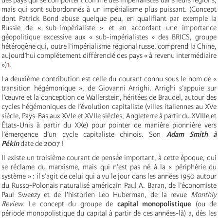
mais qui sont subordonnés à un impérialisme plus puissant. (Concept
dont Patrick Bond abuse quelque peu, en qualifiant par exemple la
Russie de « sub-impérialiste » et en accordant une importance
géopolitique excessive aux « sub-impérialistes » des BRICS, groupe
hétérogène qui, outre l’impérialisme régional russe, comprend la Chine,
aujourd’hui complétement différencié des pays « à revenu intermédiaire
»)
1
.
La deuxième contribution est celle du courant connu sous le nom de «
transition hégémonique », de Giovanni Arrighi. Arrighi s’appuie sur
l’œuvre et la conception de Wallerstein, héritées de Braudel, autour des
cycles hégémoniques de l’évolution capitaliste (villes italiennes au XVe
siècle, Pays-Bas aux XVIe et XVIIe siècles, Angleterre à partir du XVIIIe et
États-Unis à partir du XXe) pour pointer de manière pionnière vers
l’émergence d’un cycle capitaliste chinois. Son
Adam Smith à
Pékin
date de 2007 !
Il existe un troisième courant de pensée important, à cette époque, qui
se réclame du marxisme, mais qui n’est pas né à la « périphérie du
système » : il s’agit de celui qui a vu le jour dans les années 1950 autour
du Russo-Polonais naturalisé américain Paul A. Baran, de l’économiste
Paul Sweezy et de l’historien Leo Huberman, de la revue
Monthly
Review
. Le concept du groupe de
capital monopolistique
(ou de
période monopolistique du capital à partir de ces années-là) a, dès les