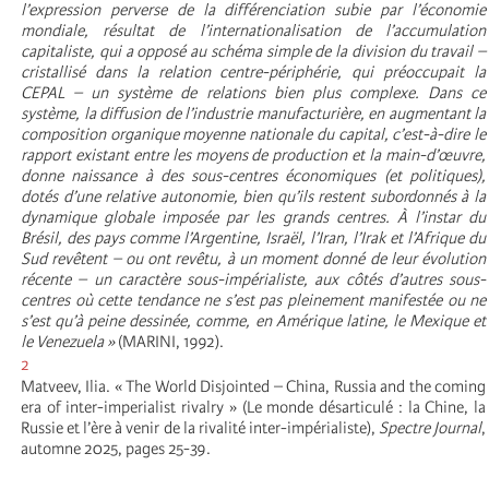
l’expression perverse de la différenciation subie par l’économie
mondiale, résultat de l’internationalisation de l’accumulation
capitaliste, qui a opposé au schéma simple de la division du travail –
cristallisé dans la relation centre-périphérie, qui préoccupait la
CEPAL – un système de relations bien plus complexe. Dans ce
système, la diffusion de l’industrie manufacturière, en augmentant la
composition organique moyenne nationale du capital, c’est-à-dire le
rapport existant entre les moyens de production et la main-d’œuvre,
donne naissance à des sous-centres économiques (et politiques),
dotés d’une relative autonomie, bien qu’ils restent subordonnés à la
dynamique globale imposée par les grands centres. À l’instar du
Brésil, des pays comme l’Argentine, Israël, l’Iran, l’Irak et l’Afrique du
Sud revêtent – ou ont revêtu, à un moment donné de leur évolution
récente – un caractère sous-impérialiste, aux côtés d’autres sous-
centres où cette tendance ne s’est pas pleinement manifestée ou ne
s’est qu’à peine dessinée, comme, en Amérique latine, le Mexique et
le Venezuela »
(MARINI, 1992).
2
Matveev, Ilia. « The World Disjointed – China, Russia and the coming
era of inter-imperialist rivalry » (Le monde désarticulé : la Chine, la
Russie et l’ère à venir de la rivalité inter-impérialiste),
Spectre Journal
,
automne 2025, pages 25-39.