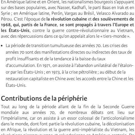
En Amérique latine et en Orient, les nationalismes bourgeois s’appuyant
sur des bases populaires, avec Nasser, Kadhafi, le parti Baas en Irak et en
Syrie ; en Amérique latine, Perón, Vargas au Brésil, Velasco Alvarado au
Pérou. C’est l’époque de
la révolution cubaine
et
des soulèvements de
1968, qui, partis de la France
,
se sont propagés à travers l’Europe et
les États-Unis
, contre la guerre contre-révolutionnaire au Vietnam,
avec des répercussions dans ce qu’on appelait alors le « tiers-monde ».
La période de transition tumultueuse des années 70. Les crises des
années 70 sont des manifestations directes ou indirectes des taux de
profit insuffisants et de la tendance à la baisse du taux
d’accumulation. En 1971, on assiste à l’abandon unilatéral de l’étalon-
or par les États-Unis ; en 1973, à la crise pétrolière ; au début de la
restauration capitaliste en Chine avec les accords entre la Chine et les
États-Unis.
Contributions de la périphérie
Tout au long de la période allant de la fin de la Seconde Guerre
mondiale aux années 70, de nombreux débats ont lieu sur
l’impérialisme, car on assiste à un essor colossal de l’anticolonialisme
dans le monde, dont font partie la révolution cubaine, la décolonisation
en Afrique, la révolution et la guerre anti-impérialiste du Vietnam, les