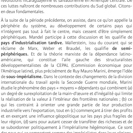
révolutions nicaraguayenne et salvadorienne en Amérique centrale. De
ces luttes naîtront de nombreuses contributions du Sud global. Citons-
en deux fondamentales.
À la suite de la période précédente, on assiste, dans ce qu’on appelle la
périphérie du système, au développement de certains pays qui
n’intègrent pas tout à fait le centre, mais cessent d’être simplement
périphériques. Mandel participe à cette discussion et les qualifie de
pays d’industrialisation tardive.
Wallerstein, issu du courant qui se
réclame de Marx, Weber et Braudel, les qualifie
de semi-
périphériques.
Et de la théorie marxiste de la dépendance latino-
américaine, qui constitue l’aile gauche des structuralistes
développementalistes de la CEPAL (Commission économique pour
l’Amérique latine), plus précisément de Ruy Mauro Marini,
émerge l’idée
de
sous-impérialisme.
Dans le contexte des changements de la division
internationale du travail après la Seconde Guerre mondiale, Marini
étudie le phénomène des pays « moyens » dépendants qui combinent (a)
un degré de surexploitation de la main-d’œuvre et d’inégalité qui limite
la réalisation de la valeur à l’intérieur des frontières nationales ; (b) ce
qui les contraint à orienter une grande partie de leur production
industrielle vers l’exportation, tout en (c) commençant á tirer des profits
et en exerçant une influence géopolitique sur les pays plus fragiles de
leur région, (d) sans pour autant cesser de transférer des richesses et de
se subordonner politiquement à l’impérialisme hégémonique. Ce sont
des pays qui se comportent comme des impérialistes dans leurs régions,