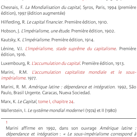
Chesnais, F.
La Mondialisation du capital,
Syros, Paris, 1994 (première
édition), 1997 (édition augmentée)
Hilferding, R.
Le capital financier.
Première édition, 1910.
Hobson, J.
L’impérialisme, une étude.
Première édition, 1902.
Kautsky, K.
L’impérialisme.
Première édition, 1914.
Lénine, V.I.
L’impérialisme, stade suprême du capitalisme
.
Première
édition, 1916.
Luxembourg, R.
L’accumulation du capital
.
Première édition, 1913.
Marini, R.M.
L’accumulation capitaliste mondiale et le sous-
impérialisme
.
1977.
Marini, R. M.
Amérique latine : dépendance et intégration.
1992, São
Paulo, Brasil Urgente. Caracas, Nueva Sociedad.
Marx, K.
Le Capital
,
tome I, chapitre 24
.
Wallerstein, I.
Le système mondial moderne
I (1974) et II (1980)
1
Marini affirme en 1992, dans son ouvrage
Amérique latine :
dépendance et intégration
:
« Le sous-impérialisme correspond à