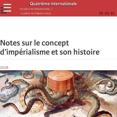
Aller
Quatrième internationale
☰
au
☰
Fourth International /
Cuarta Internacional
contenu
principal
Notes sur le concept
d’impérialisme et son histoire
2026