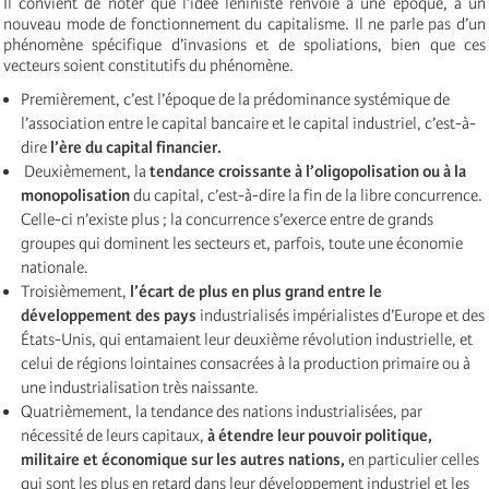
Il convient de noter que l’idée léniniste renvoie à une époque, à un
nouveau mode de fonctionnement du capitalisme. Il ne parle pas d’un
phénomène spécifique d’invasions et de spoliations, bien que ces
vecteurs soient constitutifs du phénomène.
Premièrement, c’est l’époque de la prédominance systémique de
l’association entre le capital bancaire et le capital industriel, c’est-à-
dire
l’ère du capital financier.
Deuxièmement, la
tendance croissante à l’oligopolisation ou à la
monopolisation
du capital, c’est-à-dire la fin de la libre concurrence.
Celle-ci n’existe plus ; la concurrence s’exerce entre de grands
groupes qui dominent les secteurs et, parfois, toute une économie
nationale.
Troisièmement,
l’écart de plus en plus grand entre le
développement des pays
industrialisés impérialistes d’Europe et des
États-Unis, qui entamaient leur deuxième révolution industrielle, et
celui de régions lointaines consacrées à la production primaire ou à
une industrialisation très naissante.
Quatrièmement, la tendance des nations industrialisées, par
nécessité de leurs capitaux,
à étendre leur pouvoir politique,
militaire et économique sur les autres nations,
en particulier celles
qui sont les plus en retard dans leur développement industriel et les