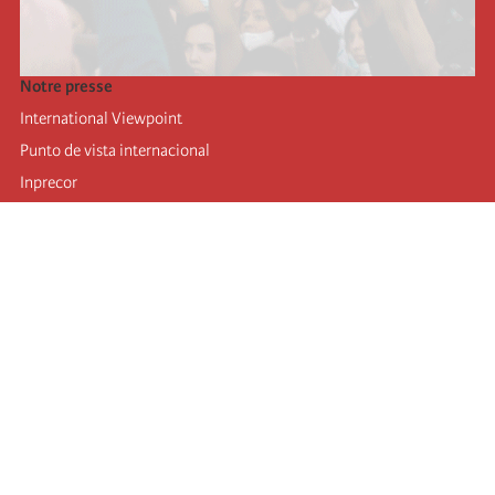
Notre presse
International Viewpoint
Punto de vista internacional
Inprecor
Facebook
Twitter
Mastodon
Telegram
L’Internationale
Dernier congrès de l’Internationale
Déclarations du bureau exécutif
Institut de formation (IIRE)
Jeunes
Auteurs