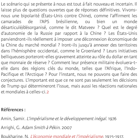
Le scénario qui se présente à nous est tout á fait nouveau et incertain. Il
laisse plus de questions ouvertes que de réponses définitives. Vivons-
nous une bipolarité (États-Unis contre Chine), comme l’affirment les
camarades de l’APS brésilienne, ou bien un monde
désarticulé/désorganisé, comme le dit Matveev ? Quel est le degré
d’autonomie de la Russie par rapport à la Chine ? Les États-Unis
parviendront-ils réellement à imposer une déconnexion économique de
la Chine du marché mondial ? Iront-ils jusqu’à annexer des territoires
dans l’hémisphère occidental, comme le Groenland ? Leurs initiatives
belliqueuses porteront-elles gravement atteinte au rôle du dollar en tant
que monnaie de réserve ? Comment leur présence militaire évoluera-t-
elle dans des régions clés du monde, telles que l’Afrique, l’Indo-
Pacifique et l’Arctique ? Pour l’instant, nous ne pouvons que faire des
conjectures. L’important est que ce ne sont pas seulement les décisions
de Trump qui détermineront l’issue, mais aussi les réactions nationales
et mondiales à celles-ci.
2
Références :
Amin, Samir.
L’impérialisme et le développement inégal.
1976
Arrighi, G.
Adam Smith à Pékin.
2007
Boukharine, N.
L’économie mondiale et l’impérialisme
.
1915-1917.