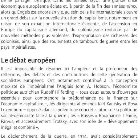
de se partager l’Afrique. Dans les années 1870, une grande crise
économique européenne éclate et, à partir de la fin des années 1890,
alors qu’Engels est encore en vie, au sein de la IIe Internationale s’ouvre
un grand débat sur la nouvelle situation du capitalisme, notamment en
raison de son expansion internationale évidente, de l’ascension en
Europe du capitalisme allemand, du colonialisme renforcé par de
nouvelles méthodes plus violentes d’expropriation des richesses des
colonisés, ainsi que des roulements de tambours de guerre entre les
pays impérialistes.
Le débat européen
Il est impossible de résumer ici l’ampleur et la profondeur des
réflexions, des débats et des contributions de cette génération de
socialistes européens. Ont notamment contribué à la conception
marxiste de l’impérialisme l’Anglais John A. Hobson, l’économiste
politique autrichien Rudolf Hilferding – tous deux auteurs d’ouvrages
essentiels pour comprendre la prédominance de la finance sur
l’économie capitaliste –, les dirigeants allemands Karl Kautsky et Rosa
Luxemburg – opposés dans la polémique concrète autour de la politique
social-démocrate face à la guerre ; les « Russes » Boukharine, Lénine,
Parvus, et accessoirement Trotsky, avec son idée de « développement
inégal et combiné ».
Le déclenchement de la guerre, en 1914, avait considérablement