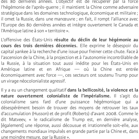
des 80 dernières années. L’objectif est de récupérer par la force
l’hégémonie de l’après-guerre ; il maintient la Chine comme adversaire
stratégique dans les domaines technologique, économique et militaire ;
il omet la Russie, dans une manœuvre ; en fait, il rompt l’alliance avec
l’Europe des 80 dernières années et intègre ouvertement le Canada et
l’Amérique latine à son « territoire ».
L’offensive des États-Unis
résulte du déclin de leur hégémonie au
cours des trois dernières décennies.
Elle exprime le désespoir du
capital yankee à la recherche d’une issue pour freiner cette chute. Face à
l’ascension de la Chine, à la projection et à l’autonomie incontrôlable de
la Russie, à la situation tout aussi inédite pour les États-Unis en
Amérique latine et en Afrique — où la Chine est entrée
économiquement avec force —, ces secteurs ont soutenu Trump pour
un virage néocolonialiste agressif.
Il y a eu un changement qualitatif
dans la bellicosité, la violence et la
nature ouvertement colonialiste de l’impérialisme.
Il s’agit du
colonialisme sans fard d’une puissance hégémonique qui a
désespérément besoin de trouver des moyens de retrouver les taux
d’accumulation (Husson) et de profit (Roberts) d’avant 2008. Comme le
dit Matveev, « le radicalisme de Trump est, en dernière analyse,
[également] une réponse, aussi décousue et irrationnelle soit-elle, aux
changements mondiaux impulsés en grande partie par la Chine et, dans
une moindre mesure, par la Russie ».