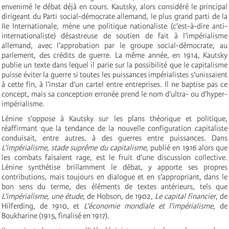
envenimé le débat déjà en cours. Kautsky, alors considéré le principal
dirigeant du Parti social-démocrate allemand, le plus grand parti de la
IIe Internationale, mène une politique nationaliste (c’est-à-dire anti-
internationaliste) désastreuse de soutien de fait à l’impérialisme
allemand, avec l’approbation par le groupe social-démocrate, au
parlement, des crédits de guerre. La même année, en 1914, Kautsky
publie un texte dans lequel il parie sur la possibilité que le capitalisme
puisse éviter la guerre si toutes les puissances impérialistes s’unissaient
à cette fin, à l’instar d’un cartel entre entreprises. Il ne baptise pas ce
concept, mais sa conception erronée prend le nom d’ultra- ou d’hyper-
impérialisme.
Lénine s’oppose à Kautsky sur les plans théorique et politique,
réaffirmant que la tendance de la nouvelle configuration capitaliste
conduisait, entre autres, à des guerres entre puissances. Dans
L’impérialisme, stade suprême du capitalisme
, publié en 1916 alors que
les combats faisaient rage, est le fruit d’une discussion collective.
Lénine synthétise brillamment le débat, y apporte ses propres
contributions, mais toujours en dialogue et en s’appropriant, dans le
bon sens du terme, des éléments de textes antérieurs, tels que
L’impérialisme, une étude,
de Hobson, de 1902,
Le capital financier
, de
Hilferding, de 1910, et
L’économie mondiale et l’impérialisme,
de
Boukharine (1915, finalisé en 1917).