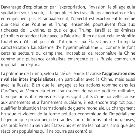
Davantage d’exploitation par l’expropriation, l’invasion, le pillage et la
spoliation sont à venir, si le peuple et les travailleurs américains ne les
en empêchent pas. Paradoxalement, l’objectif est exactement le même
que celui que Poutine et Trump, ensemble, poursuivent face aux
richesses de l’Ukraine, et que ce que Trump, Israël et les émirats
pétroliers entendent faire avec la Palestine. Rien de tout cela ne signifie
toutefois qu’il soit possible d’attribuer aux États-Unis de Trump la
caractérisation kautskienne d’« hyperimpérialisme », comme le font
certains secteurs du campisme, incapables de reconnaître la Chine
comme une puissance capitaliste émergente et la Russie comme un
impérialisme régional.
La politique de Trump, selon la clé de Lénine, favorise
l’aggravation des
rivalités inter impérialistes,
en particulier avec la Chine, mais aussi
avec la Russie. Bien que le langage et les actions (comme dans les
Caraïbes, au Venezuela et en Iran) soient de nature politico-militaire,
bien que nous observions des signes significatifs d’une nouvelle course
aux armements et à l’armement nucléaire, il est encore trop tôt pour
qualifier la situation internationale de guerre mondiale. Le changement
brusque et violent de la forme politico-économique de l’impérialisme
hégémonique provoquera de grandes contradictions interbourgeoises,
des problèmes au sein des États-Unis et entre les nations, ainsi que des
réactions populaires qu’il ne pourra pas contrôler.